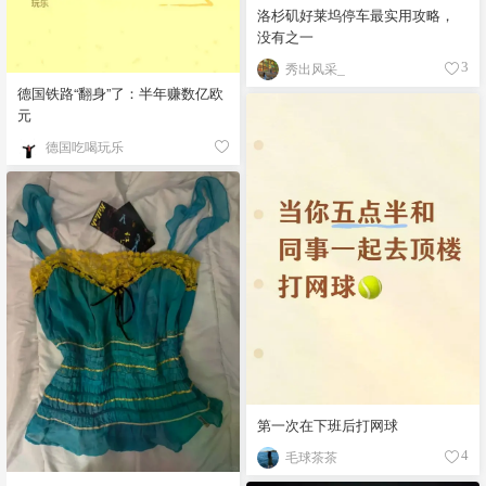
洛杉矶好莱坞停车最实用攻略，
没有之一
秀出风采_
3
德国铁路“翻身”了：半年赚数亿欧
元
德国吃喝玩乐
第一次在下班后打网球
毛球茶茶
4