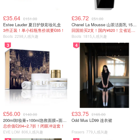
£35.64
£36.72
£151.00
£51.00
Estee Lauder 夏日护肤彩妆礼盒
Chanel La Mousse 山茶洁面乳 150ml
3件正装！单小棕瓶售价就要£65！
回国前买2支！国内¥620！立省近一半！
Boots
2298人感兴趣
Boots
1815人感兴趣
3
4
£56.00
£33.75
£140.00
£165.00
200ml卸妆膏+100ml急救面膜+面霜+洁颜布
Odd Mus LD99 连衣裙
总价值£204=2.7折！闭眼冲这套！
EVE LOM
806人感兴趣
Frasers
779人感兴趣