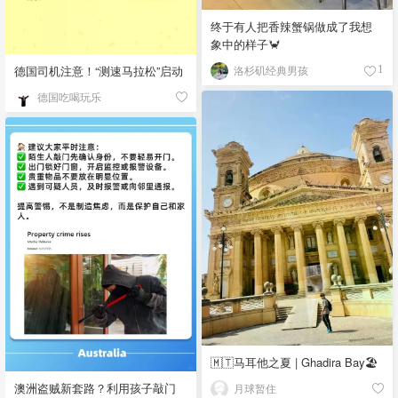
终于有人把香辣蟹锅做成了我想
象中的样子🦀
德国司机注意！“测速马拉松”启动
洛杉矶经典男孩
1
德国吃喝玩乐
🇲🇹马耳他之夏 | Ghadira Bay🏖️
澳洲盗贼新套路？利用孩子敲门
月球暂住