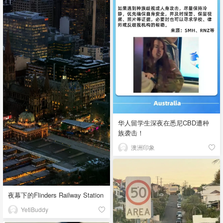
华人留学生深夜在悉尼CBD遭种
族袭击！
澳洲印象
夜幕下的Flinders Railway Station
YetiBuddy