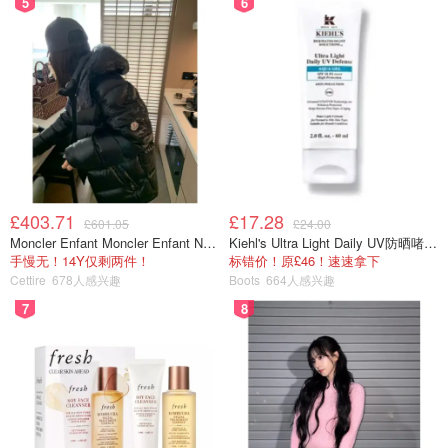
5
6
£403.71
£17.28
£601.05
£24.00
Moncler Enfant Moncler Enfant New Aubert 连帽羽绒服
Kiehl's Ultra Light Daily UV防晒啫喱 SPF50 PA++++ 60ml
手慢无！14Y仅剩两件！
标错价！原£46！速速拿下
Cettire
678人感兴趣
Boots
664人感兴趣
7
8