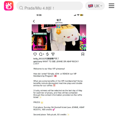
🇬🇧
Prada/Miu 4.8折！
UK
麦卢卡蜂蜜夏促！个位数！
啥？必胜客披萨5折！