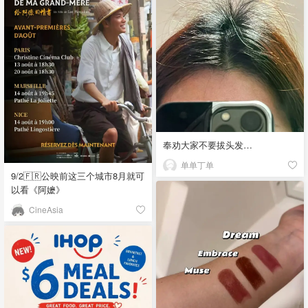
奉劝大家不要拔头发…
单单丁单
9/2🇫🇷公映前这三个城市8月就可
以看《阿嬷》
CineAsia