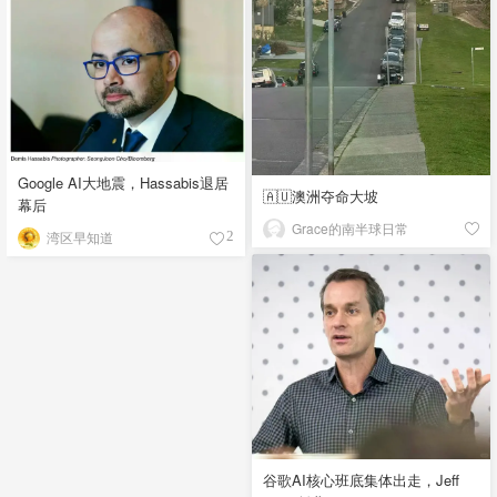
Google AI大地震，Hassabis退居
🇦🇺澳洲夺命大坡
幕后
Grace的南半球日常
湾区早知道
2
谷歌AI核心班底集体出走，Jeff