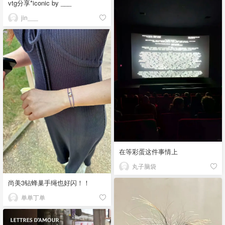
vtg分享*iconic by ___
jin___
在等彩蛋这件事情上
丸子脑袋
尚美3钻蜂巢手绳也好闪！！
单单丁单