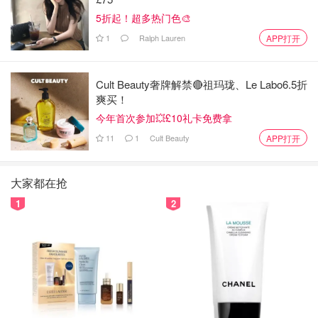
5折起！超多热门色🎨
1
Ralph Lauren
APP打开
Cult Beauty奢牌解禁🔴祖玛珑、Le Labo6.5折
爽买！
今年首次参加💥£10礼卡免费拿
11
1
Cult Beauty
APP打开
大家都在抢
1
2