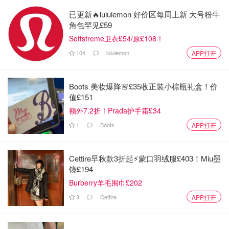
已更新🔥lululemon 好价区每周上新 大号粉牛
角包罕见£59
Softstreme卫衣£54/原£108！
104
lululemon
APP打开
Boots 美妆爆降🚨£35收正装小棕瓶礼盒！价
值£151
额外7.2折！Prada护手霜£34
1
Boots
APP打开
Cettire早秋款3折起⚡️蒙口羽绒服£403！Miu墨
镜£194
Burberry羊毛围巾£202
3
Cettire
APP打开