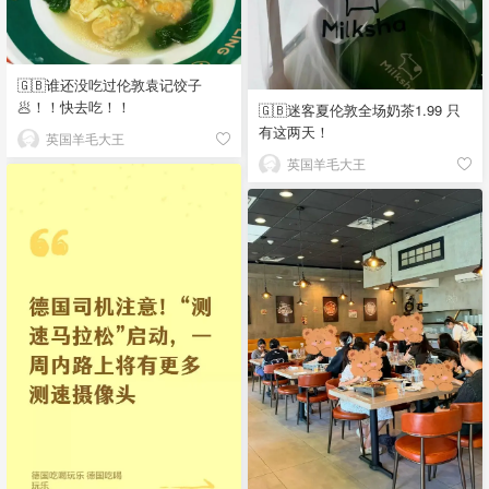
🇬🇧谁还没吃过伦敦袁记饺子
🥟！！快去吃！！
🇬🇧迷客夏伦敦全场奶茶1.99 只
有这两天！
英国羊毛大王
英国羊毛大王