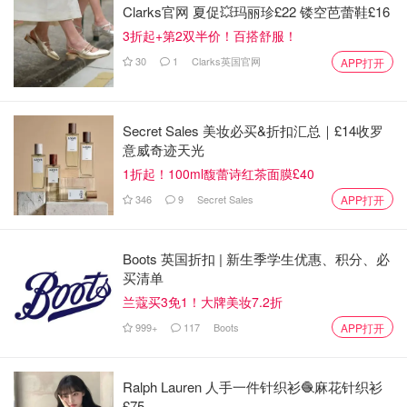
Clarks官网 夏促💥玛丽珍£22 镂空芭蕾鞋£16
3折起+第2双半价！百搭舒服！
30
1
Clarks英国官网
APP打开
Secret Sales 美妆必买&折扣汇总｜£14收罗
意威奇迹天光
1折起！100ml馥蕾诗红茶面膜£40
346
9
Secret Sales
APP打开
Boots 英国折扣 | 新生季学生优惠、积分、必
买清单
兰蔻买3免1！大牌美妆7.2折
999+
117
Boots
APP打开
Ralph Lauren 人手一件针织衫🧶麻花针织衫
£75