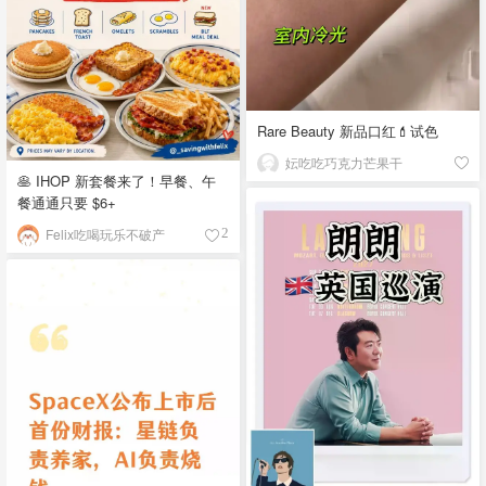
Rare Beauty 新品口红💄试色
妘吃吃巧克力芒果干
🥞 IHOP 新套餐来了！早餐、午
餐通通只要 $6+
Felix吃喝玩乐不破产
2