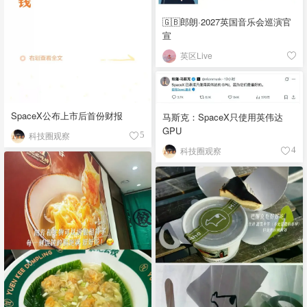
🇬🇧郎朗·2027英国音乐会巡演官
宣
英区Live
SpaceX公布上市后首份财报
马斯克：SpaceX只使用英伟达
GPU
科技圈观察
5
科技圈观察
4