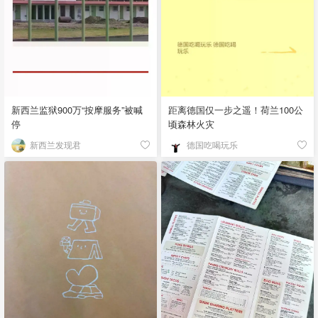
新西兰监狱900万“按摩服务”被喊
距离德国仅一步之遥！荷兰100公
停
顷森林火灾
新西兰发现君
德国吃喝玩乐