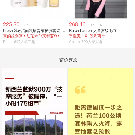
£25.20
£68.46
£35.00
£150.94
Fresh Soy洁面乳康普茶护肤套装 100ml
Ralph Lauren 大童罗纹毛衣
真的很划算！红茶水单买都要£35！
手慢无！XL仅剩两件！
Boots
607人感兴趣
Cettire
529人感兴趣
猜你喜欢