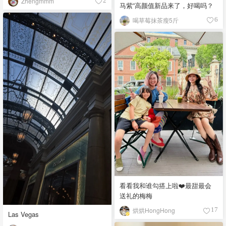
Zhengmmm
2
马紫”高颜值新品来了，好喝吗？
喝草莓抹茶瘦5斤
6
看看我和谁勾搭上啦❤️最甜最会
送礼的梅梅
烘烘HongHong
17
Las Vegas