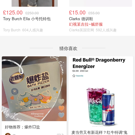
£125.00
£15.00
£250.00
£55.00
Tory Burch Ella 小号托特包
Clarks 德训鞋
幻视某吉拉~贼舒服
Tory Burch
604人感兴趣
Clarks英国官网
592人感兴趣
猜你喜欢
好物推荐；爆炸💥盐
麦当劳又有新花样？红牛特调“鬼