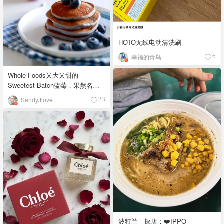
HOTO无线电动清洗刷
幸福的青鸟
6
Whole Foods又大又甜的
Sweetest Batch蓝莓，果然名副
其实！
SandyJlove
23
波特兰｜探店：❤️IPPO