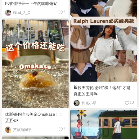
巴黎值得呆一下午的咖啡馆🍃
Glad_2_C
2
🛍️拉夫劳伦“必吃”榜！这8件才是
真正的王牌🏇
种点小草
13
休斯顿必吃75美金Omakase！！
🇯🇵🐟
艾莫斯同学
2