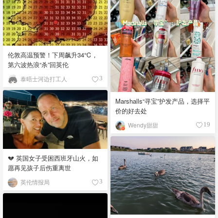
伦敦高温预警！下周飙升34℃，
第六波热浪“杀”回英伦
泰晤士河边打工人
3
Marshalls“寻宝”护发产品，选择平
价的好去处
Wendy甜甜
19
💔 英国女子受困西班牙山火，如
愿再见孩子后伤重离世
英伦情报局
3