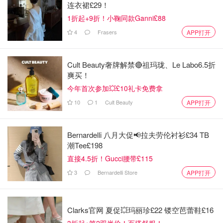
连衣裙£29！
1折起+9折！小鞠同款Ganni£88
4
Frasers
APP打开
Cult Beauty奢牌解禁🔴祖玛珑、Le Labo6.5折
爽买！
今年首次参加💥£10礼卡免费拿
10
1
Cult Beauty
APP打开
Bernardelli 八月大促📢拉夫劳伦衬衫£34 TB
潮Tee£198
直接4.5折！Gucci腰带£115
3
Bernardelli Store
APP打开
Clarks官网 夏促💥玛丽珍£22 镂空芭蕾鞋£16