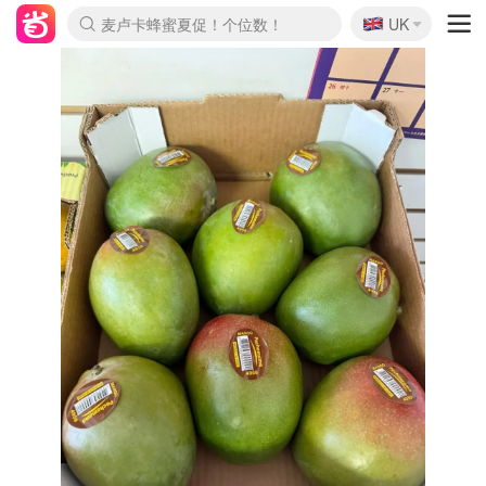
🇬🇧
Prada/Miu 4.8折！
UK
麦卢卡蜂蜜夏促！个位数！
啥？必胜客披萨5折！