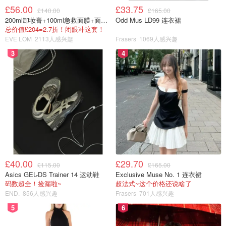
£56.00
£33.75
£140.00
£165.00
200ml卸妆膏+100ml急救面膜+面霜+洁颜布
Odd Mus LD99 连衣裙
总价值£204=2.7折！闭眼冲这套！
EVE LOM
2113人感兴趣
Frasers
1069人感兴趣
3
4
£40.00
£29.70
£115.00
£165.00
Asics GEL-DS Trainer 14 运动鞋
Exclusive Muse No. 1 连衣裙
码数超全！捡漏啦~
超法式~这个价格还说啥了
END.
856人感兴趣
Frasers
701人感兴趣
5
6