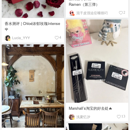
Ramen（第三弹）
混干皮强迫症嘴很叼
2
香水测评 | Chloé浓郁玫瑰Intense
🌹
Lucia_YYY
4
Marshall’s淘宝的好去处🔥
浅夏忆汐
13