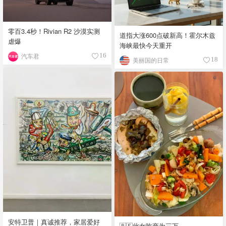
零百3.4秒！Rivian R2 沙漠实测
道指大涨600点破新高！霍尔木兹
虐爆
海峡最快今天重开
汽车君
16
美丽国的日常
18
安特卫普｜真诚推荐，家居爱好
🇧🇪此女吃商为三万。