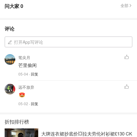
问大家
0
全部
评论
打开App写评论
笔尖月
芒里偷闲
05-04
· 回复
远不放弃
05-02
· 回复
折扣排行榜
大牌连衣裙抄底价💥拉夫劳伦衬衫裙£130 CK