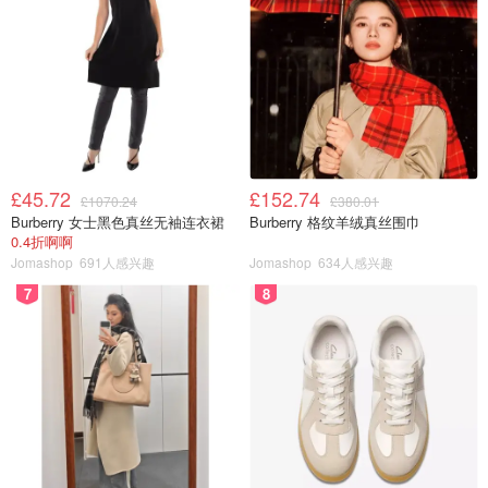
£45.72
£152.74
£1070.24
£380.01
Burberry 女士黑色真丝无袖连衣裙
Burberry 格纹羊绒真丝围巾
0.4折啊啊
Jomashop
691人感兴趣
Jomashop
634人感兴趣
7
8