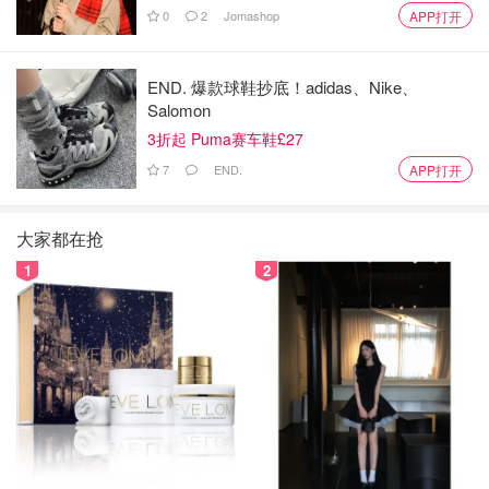
0
2
Jomashop
APP打开
END. 爆款球鞋抄底！adidas、Nike、
Salomon
3折起 Puma赛车鞋£27
7
END.
APP打开
大家都在抢
1
2