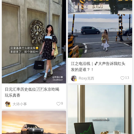
江之电沿线｜🏀大声告诉我红头
发的是谁？！
Roxy克西
13
日元汇率历史低位🇯🇵东京吃喝
玩乐真香
大诗小事
9