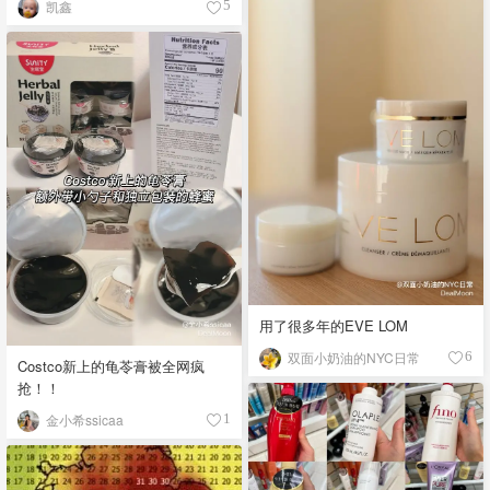
凯鑫
5
用了很多年的EVE LOM
双面小奶油的NYC日常
6
Costco新上的龟苓膏被全网疯
抢！！
金小希ssicaa
1