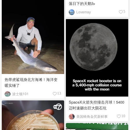
落日下的天鹅🦢
Lovemay
5
热带虎鲨现身北方海滩！海洋变
暖实锤了
波士顿101
13
SpaceX火箭失控撞击月球！5400
迈时速砸出巨大陨石坑
美国犄角旮旯新鲜事
10