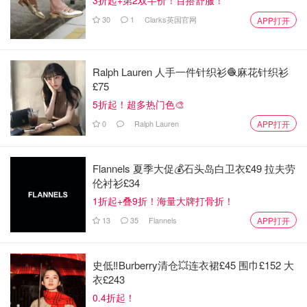
3折起+第2双半价！百搭舒服！
30
1
Clarks英国官网
APP打开
Ralph Lauren 人手一件针织衫🧶麻花针织衫
£75
5折起！超多热门色🎨
0
Ralph Lauren
APP打开
Flannels 夏季大促💰石头岛白卫衣£49 拉夫劳
伦衬衫£34
1折起+叠9折！海量大牌打骨折！
13
35
Flannels
APP打开
史低‼️Burberry清仓💥连衣裙£45 围巾£152 大
衣£243
0.4折起！