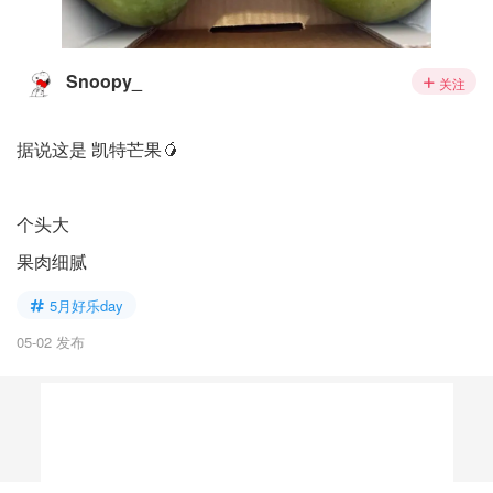
Snoopy_
关注
据说这是 凯特芒果🥭
个头大
果肉细腻
5月好乐day
05-02 发布