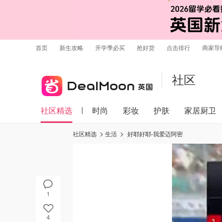
首页
新生攻略
开学季必买
抢好货
点击排行
商家导
社区
社区精选
时尚
彩妆
护肤
家居厨卫
社区精选
生活
好耶好耶-我爱迈阿密
1
4