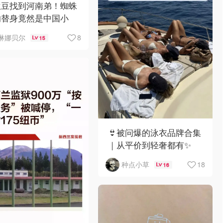
兰豆找到河南弟！蜘蛛
的替身竟然是中国小
？！
8
琳娜贝尔
15
👙被问爆的泳衣品牌合集
｜从平价到轻奢都有✨
18
种点小草
16