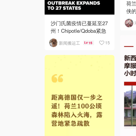
荷
侠
哥
沙门氏菌疫情已蔓延至27
州！Chipotle/Qdoba紧急
下架辣椒
15
新闻搬运工
15