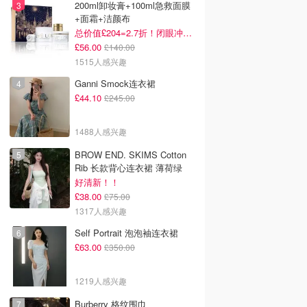
200ml卸妆膏+100ml急救面膜
+面霜+洁颜布
总价值£204=2.7折！闭眼冲这套！
£56.00
£140.00
1515人感兴趣
Ganni Smock连衣裙
£44.10
£245.00
1488人感兴趣
BROW END. SKIMS Cotton
Rib 长款背心连衣裙 薄荷绿
好清新！！
£38.00
£75.00
1317人感兴趣
Self Portrait 泡泡袖连衣裙
£63.00
£350.00
1219人感兴趣
Burberry 格纹围巾