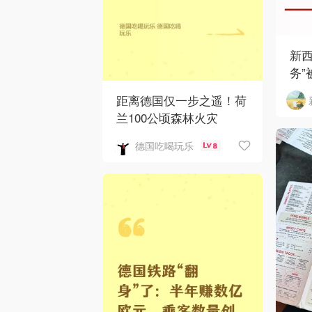
新西
务”
距离德国仅一步之遥！荷
兰100公顷森林火灾
德国吃喝玩乐
8