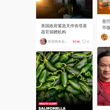
星
美国政府紧急关停肯塔基
市
器官捐赠机构
4
美国犄角旮旯新鲜事
14