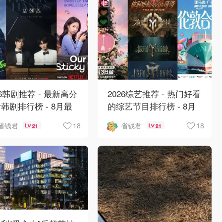
26韩剧推荐 - 最新高分
2026综艺推荐 - 热门好看
韩剧排行榜 - 8月最
的综艺节目排行榜 - 8月
：丁海寅《我的荒糖恋
最新:《​​伦敦合伙人》回
18
18
省钱君
省钱君
21
21
》上线❣️
归啦