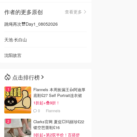
作者的更多原创
查看更多
🇳🇿
新西兰
跳绳再次🔛Day1_08052026
天池·长白山
沈阳故宫
点击排行榜
Flannels 本周捡漏王👍阿迪厚
底鞋£27 Self Portrait连衣裙
£63
1折起+叠9折！
0
Flannels
Clarks官网 夏促💥玛丽珍£22
镂空芭蕾鞋£16
3折起+第2双半价！百搭舒