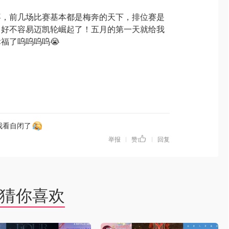
喜，前几场比赛基本都是梅奔的天下，排位赛是
。好不容易迈凯轮崛起了！五月的第一天就给我
福了呜呜呜呜😭
我看自闭了
举报
赞
回复
|
|
猜你喜欢