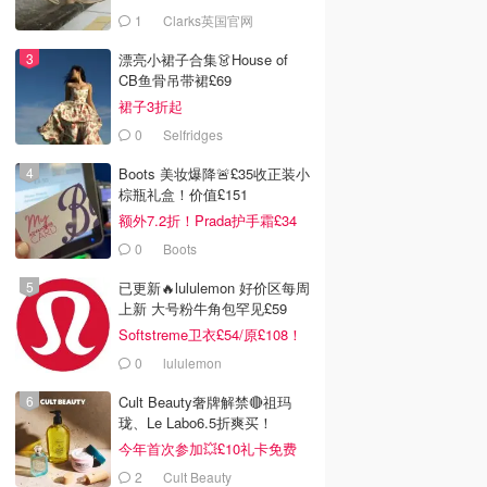
服！
1
Clarks英国官网
漂亮小裙子合集👗House of
CB鱼骨吊带裙£69
裙子3折起
0
Selfridges
Boots 美妆爆降🚨£35收正装小
棕瓶礼盒！价值£151
额外7.2折！Prada护手霜£34
0
Boots
已更新🔥lululemon 好价区每周
上新 大号粉牛角包罕见£59
Softstreme卫衣£54/原£108！
0
lululemon
Cult Beauty奢牌解禁🔴祖玛
珑、Le Labo6.5折爽买！
今年首次参加💥£10礼卡免费
拿
2
Cult Beauty