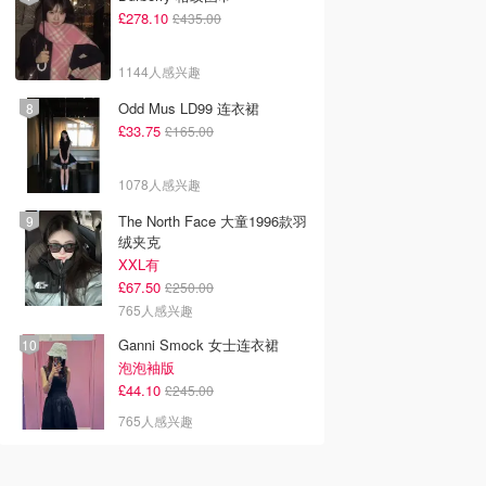
£278.10
£435.00
1144人感兴趣
Odd Mus LD99 连衣裙
£33.75
£165.00
1078人感兴趣
The North Face 大童1996款羽
绒夹克
XXL有
£67.50
£250.00
765人感兴趣
Ganni Smock 女士连衣裙
泡泡袖版
£44.10
£245.00
765人感兴趣