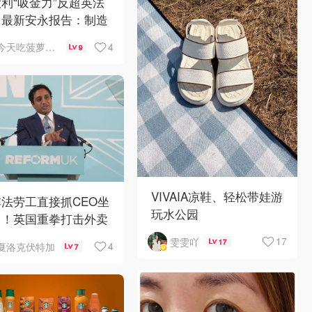
利“吸金力”反超英法
？最新安永报告：制造
AI成投资新宠！
4
今天吃菠萝披萨了吗
9
VIVAIA凉鞋、轻松带娃游
法劳工直接抓CEO坐
玩水公园
？！英国重拳打击外卖
台黑工
17
雯雯吖
17
4
夏洛克伏特加
7