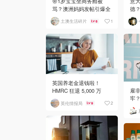
带1岁宝宝坐商务舱被
意大
骂？澳洲妈妈发帖引爆全
德
网争议
业与
1
土澳生活碎片
6
英国养老金退钱啦！
雇非
HMRC 狂退 5,000 万
牢
镑，人均可领 £4,000！
2
英伦情报局
9
平