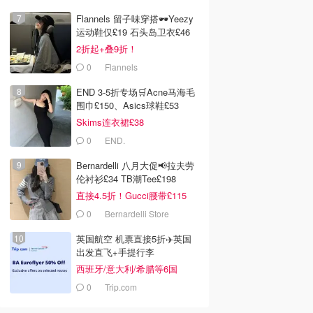
Flannels 留子味穿搭🕶️Yeezy
运动鞋仅£19 石头岛卫衣£46
2折起+叠9折！
0
Flannels
END 3-5折专场🛒Acne马海毛
围巾£150、Asics球鞋£53
Skims连衣裙£38
0
END.
Bernardelli 八月大促📢拉夫劳
伦衬衫£34 TB潮Tee£198
直接4.5折！Gucci腰带£115
0
Bernardelli Store
英国航空 机票直接5折✈️英国
出发直飞+手提行李
西班牙/意大利/希腊等6国
0
Trip.com