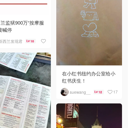
兰监狱900万“按摩服
被喊停
新西兰发现君
10
在小红书纽约办公室给小
红书庆生！
17
suewang__
12