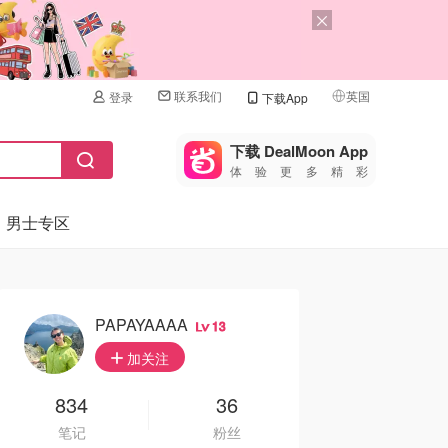
联系我们
英国
登录
下载App
🇺🇸
美国
下载 DealMoon App
体验更多精彩
🇨🇳
中国
男士专区
🇨🇦
加拿大
🇬🇧
英国
🇩🇪
德国
PAPAYAAAA
13
🇫🇷
加关注
法国
🇮🇹
834
36
意大利
笔记
粉丝
🇦🇺
澳洲