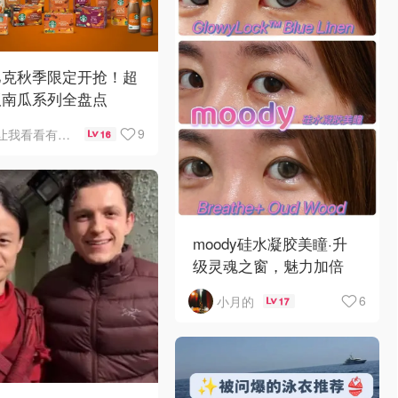
巴克秋季限定开抢！超
版南瓜系列全盘点
9
让我看看有啥好吃的
16
moody硅水凝胶美瞳·升
级灵魂之窗，魅力加倍
6
小月的
17