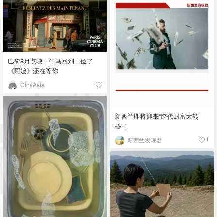
巴黎8月点映｜牛马回到工位了
《阿嬷》还在等你
CineAsia
新西兰即将迎来“跨代财富大转
移”！
新西兰发现君
1