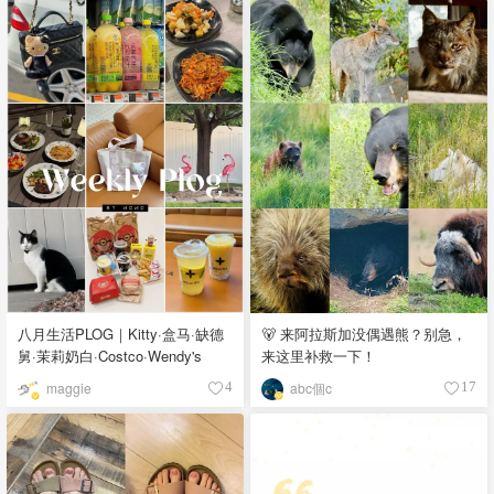
八月生活PLOG｜Kitty·盒马·缺德
🐻 来阿拉斯加没偶遇熊？别急，
舅·茉莉奶白·Costco·Wendy's
来这里补救一下！
maggie
abc個c
4
17