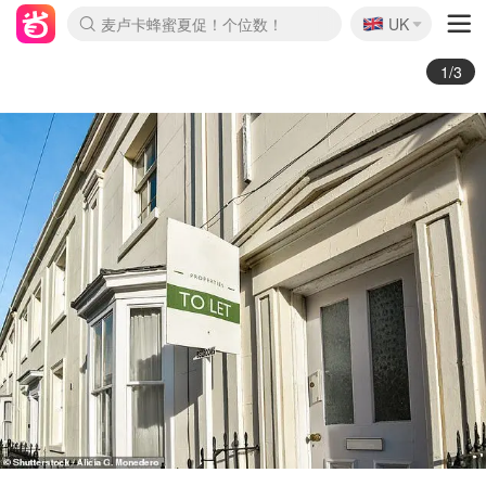
🇬🇧
Prada/Miu 4.8折！
UK
麦卢卡蜂蜜夏促！个位数！
啥？必胜客披萨5折！
2/3