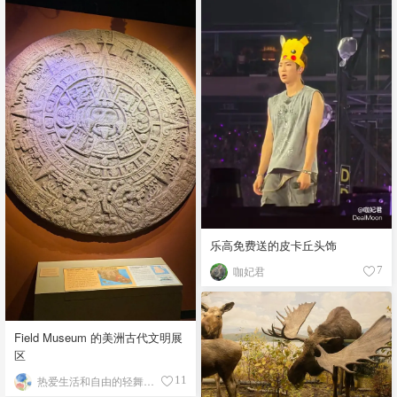
乐高免费送的皮卡丘头饰
咖妃君
7
Field Museum 的美洲古代文明展
区
热爱生活和自由的轻舞飞扬
11