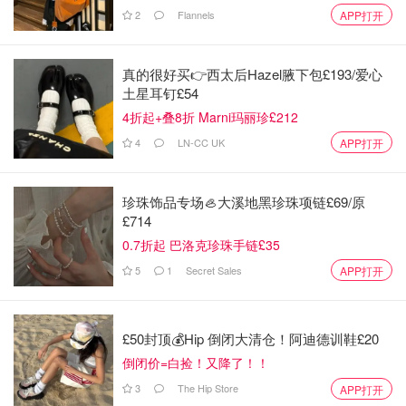
2
Flannels
APP打开
真的很好买👉西太后Hazel腋下包£193/爱心
土星耳钉£54
4折起+叠8折 Marni玛丽珍£212
4
LN-CC UK
APP打开
珍珠饰品专场🦪大溪地黑珍珠项链£69/原
£714
0.7折起 巴洛克珍珠手链£35
5
1
Secret Sales
APP打开
£50封顶💰Hip 倒闭大清仓！阿迪德训鞋£20
倒闭价=白捡！又降了！！
3
The Hip Store
APP打开