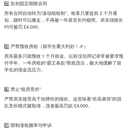
4️⃣ 告别固定期限合同
所有合同自动转为“滚动续租制”。租客只要提前 2 个月通
知，随时可以搬走，不再被一年甚至长约锁死。房东强推长
约可被罚 £4,000。
5️⃣ 严禁预收房租（留学生重大利好！🎉）
房东最多只能预收 1 个月租金。以前没信用记录常被要求预
付半年、一年房租的“霸王条款”彻底违法，极大地缓解了留
学生的现金流压力。
6️⃣ 禁止“租房竞价”
严禁房东接受高于挂牌价的报价。这意味着“价高者得”的混
乱竞价模式被取缔，违者最高罚款 £4,000。
7️⃣ 限制涨租频率与申诉