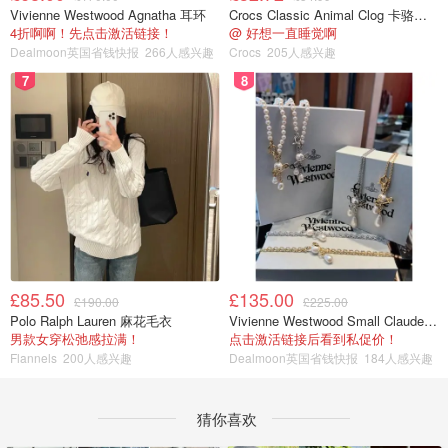
Vivienne Westwood Agnatha 耳环
Crocs Classic Animal Clog 卡骆驰动物印花洞洞鞋
4折啊啊！先点击激活链接！
@ 好想一直睡觉啊
Dealmoon英国省钱快报
266人感兴趣
Crocs
205人感兴趣
7
8
£85.50
£135.00
£190.00
£225.00
Polo Ralph Lauren 麻花毛衣
Vivienne Westwood Small Claude 珍珠项链
男款女穿松弛感拉满！
点击激活链接后看到私促价！
Flannels
200人感兴趣
Dealmoon英国省钱快报
184人感兴趣
猜你喜欢