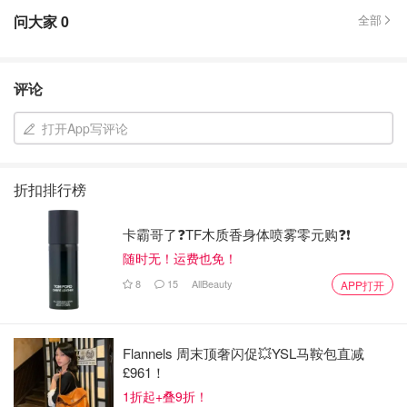
问大家
0
全部
评论
打开App写评论
折扣排行榜
卡霸哥了❓TF木质香身体喷雾零元购❓❗
随时无！运费也免！
8
15
AllBeauty
APP打开
Flannels 周末顶奢闪促💥YSL马鞍包直减
£961！
1折起+叠9折！