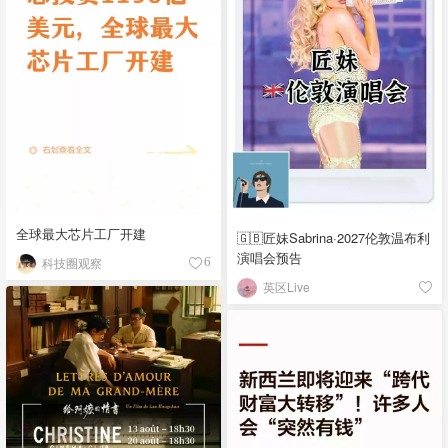
全球最大芯片工厂开建
🇬🇧匠妹Sabrina·2027伦敦温布利
演唱会预告
科技圈观察
6
英区Live