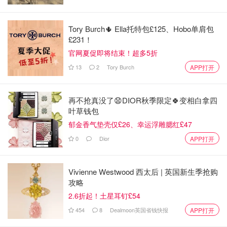
Tory Burch🌵 Ella托特包£125、Hobo单肩包
£231！
官网夏促即将结束！超多5折
13
2
Tory Burch
APP打开
再不抢真没了😧DIOR秋季限定🍀变相白拿四
叶草钱包
郁金香气垫壳仅£26、幸运浮雕腮红£47
0
Dior
APP打开
Vivienne Westwood 西太后 | 英国新生季抢购
攻略
2.6折起！土星耳钉£54
454
8
Dealmoon英国省钱快报
APP打开