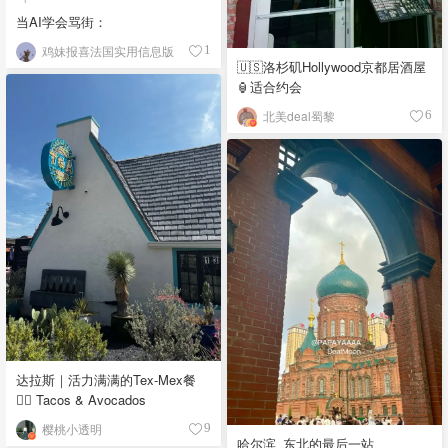
当AI学会骂街：
鸡妹报喜法国实用信息版
1
🇺🇸洛杉矶Hollywood京都居酒屋
🏮适合约会
北美deal蜀黎
6
达拉斯｜活力满满的Tex-Mex餐
👉🏼 Tacos & Avocados
樱桃小透明
9
哈尔滨_东北的最后一站