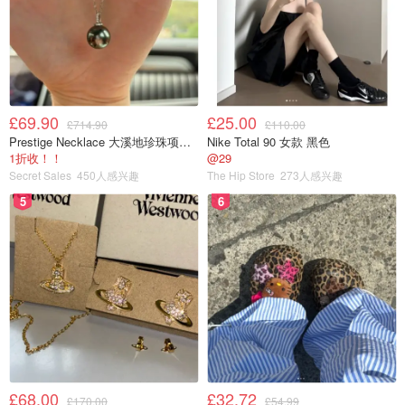
£69.90
£25.00
£714.90
£110.00
Prestige Necklace 大溪地珍珠项链 10-11mm
Nike Total 90 女款 黑色
1折收！！
@29
Secret Sales
450人感兴趣
The Hip Store
273人感兴趣
5
6
£68.00
£32.72
£170.00
£54.99