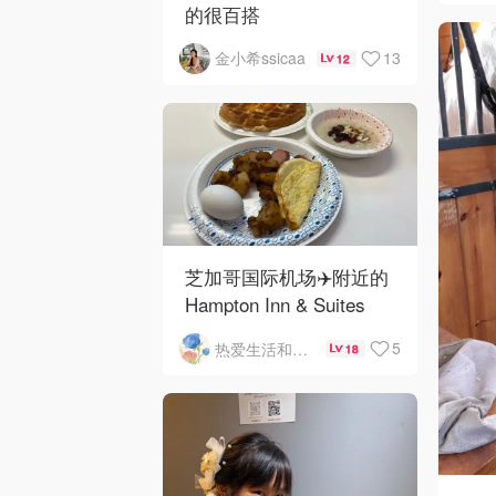
的很百搭
13
金小希ssicaa
12
芝加哥国际机场✈️附近的
Hampton Inn & Suites
Rosemont Chicago
5
热爱生活和自由的轻舞飞扬
18
O'Hare自助早餐