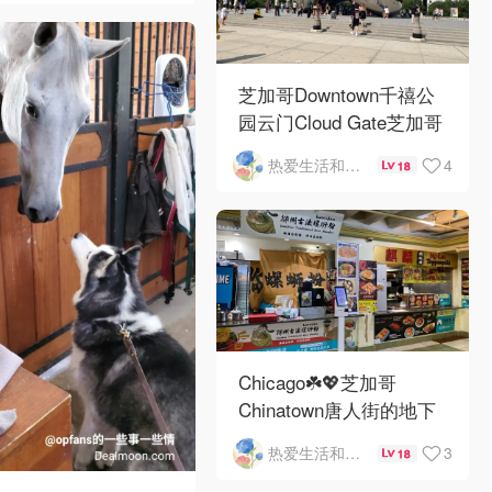
芝加哥Downtown千禧公
园云门Cloud Gate芝加哥
河街景❤️鳞次栉比的高楼
4
热爱生活和自由的轻舞飞扬
18
Chicago☘️💖芝加哥
Chinatown唐人街的地下
mini小美食城
3
热爱生活和自由的轻舞飞扬
18