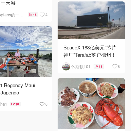
场一天游
4
opfans的一些事一些情
15
SpaceX 168亿美元“芯片
神厂”Terafab落户德州！
6
休斯顿101
11
tt Regency Maui
Japengo
8
小a1
18