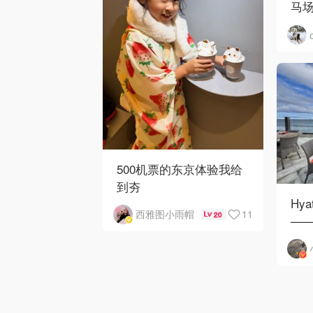
马
500机票的东京体验我给
到夯
Hya
11
西雅图小雨帽
20
——