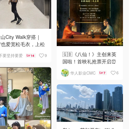
山City Walk穿搭｜
岁也爱宽松毛衣，上松
紧真的很救比例
🇬🇧《八仙！》主创来英
9
不要坚持要爱
14
国啦！首映礼抢票开启⏰
6
华人影业CMC
7