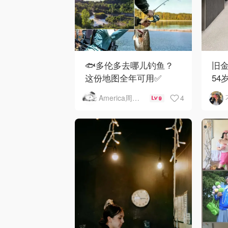
🐟多伦多去哪儿钓鱼？
旧金
这份地图全年可用✅
54
下
4
America周末快讯
9