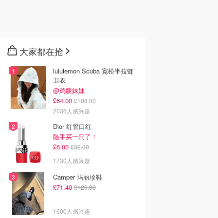
大家都在抢
lululemon Scuba 宽松半拉链
卫衣
@鸡腿妹妹
£64.00
£108.00
2036人感兴趣
Dior 红管口红
随手买一只了！
£6.00
£32.00
1730人感兴趣
Camper 玛丽珍鞋
£71.40
£120.00
1600人感兴趣