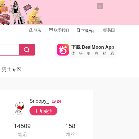
联系我们
英国
登录
下载App
🇺🇸
美国
下载 DealMoon App
体验更多精彩
🇨🇳
中国
男士专区
🇨🇦
加拿大
🇬🇧
英国
🇩🇪
德国
Snoopy_
24
🇫🇷
加关注
法国
🇮🇹
14509
158
意大利
笔记
粉丝
🇦🇺
澳洲