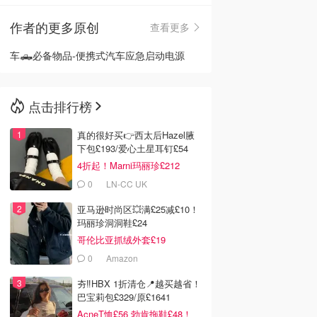
作者的更多原创
查看更多
🇳🇿
新西兰
车🛻必备物品-便携式汽车应急启动电源
点击排行榜
真的很好买👉西太后Hazel腋
下包£193/爱心土星耳钉£54
4折起！Marni玛丽珍£212
0
LN-CC UK
亚马逊时尚区💥满£25减£10！
玛丽珍洞洞鞋£24
哥伦比亚抓绒外套£19
0
Amazon
夯‼️HBX 1折清仓📍越买越省！
巴宝莉包£329/原£1641
AcneT恤£56 勃肯拖鞋£48！