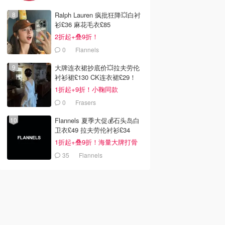
Ralph Lauren 疯批狂降💥白衬
衫£36 麻花毛衣£85
2折起+叠9折！
0
Flannels
大牌连衣裙抄底价💥拉夫劳伦
衬衫裙£130 CK连衣裙£29！
1折起+9折！小鞠同款
Ganni£88
0
Frasers
Flannels 夏季大促💰石头岛白
卫衣£49 拉夫劳伦衬衫£34
1折起+叠9折！海量大牌打骨
折！
35
Flannels