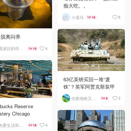
痴大吃。。
8
小濡马
16
近脱离闷养
4
底波拉的诗与歌
15
63亿英镑买回一堆“废
铁”？英军阿贾克斯装甲
车刚出库就趴窝
3
伦敦地铁又罢工了
8
rbucks Reserve
stery Chicago
4
热爱生活和自由的轻舞飞扬
18