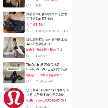
6
HBX
爆品首饰好价💎西太后伦敦限
定项链£85 耳钉£59
无门槛8.5折！
0
Harvey Nichols & Co Ltd
疑似霸哥❗️Camper 官网折上折
🔥绑带芭蕾鞋£61！
5折起+叠8.5折！爆款乐福
£68！
0
Camper
TheDoubleF 高奢宝地🤴
Prada/Miu Miu/巴宝莉/罗意威
3折起！Prada乐福鞋£427
1
TheDoubleF
已更新🔥lululemon 好价区每周
上新 大号粉牛角包罕见£59
Softstreme卫衣£54/原£108！
0
lululemon