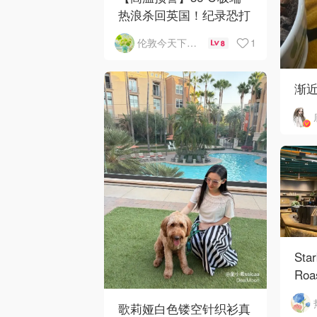
热浪杀回英国！纪录恐打
破
1
伦敦今天下雨了吗
8
渐
Sta
Roa
歌莉娅白色镂空针织衫真