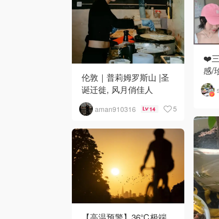
❤️
感/
伦敦｜普莉姆罗斯山 |圣
诞迁徙, 风月俏佳人
5
aman910316
14
【高温预警】36℃极端