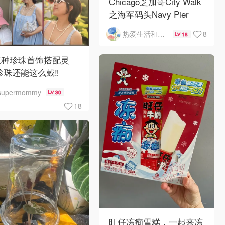
Chicago芝加哥City Walk
之海军码头Navy Pier
8
热爱生活和自由的轻舞飞扬
18
三种珍珠首饰搭配灵
珍珠还能这么戴‼️
supermommy
30
18
旺仔冻痴雪糕，一起来冻