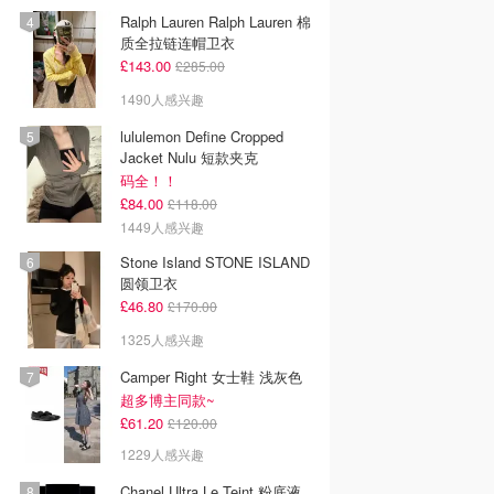
Ralph Lauren Ralph Lauren 棉
质全拉链连帽卫衣
£143.00
£285.00
1490人感兴趣
lululemon Define Cropped
Jacket Nulu 短款夹克
码全！！
£84.00
£118.00
1449人感兴趣
Stone Island STONE ISLAND
圆领卫衣
£46.80
£170.00
1325人感兴趣
Camper Right 女士鞋 浅灰色
超多博主同款~
£61.20
£120.00
1229人感兴趣
Chanel Ultra Le Teint 粉底液