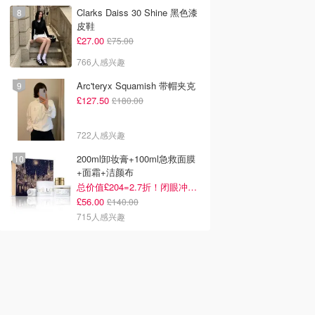
Clarks Daiss 30 Shine 黑色漆
皮鞋
£27.00
£75.00
766人感兴趣
Arc'teryx Squamish 带帽夹克
£127.50
£180.00
722人感兴趣
200ml卸妆膏+100ml急救面膜
+面霜+洁颜布
总价值£204=2.7折！闭眼冲这套！
£56.00
£140.00
715人感兴趣