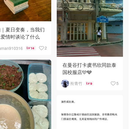
帕｜夏日变奏，当我们
及爱情时谈论了什么
2
aman910316
14
在曼谷打卡虞书欣同款泰
国校服店🩵🩶
5
衔青竹
9