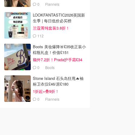
0
Flannels
LOOKFANTASTIC2026英国新
生季 | 每日低价必买榜
兰蔻菁纯套装3.8折！
112
LOOKFANTASTIC.COM
Boots 美妆爆降🚨£35收正装小
棕瓶礼盒！价值£151
额外7.2折！Prada护手霜£34
0
Boots
Stone Island 石头岛狂甩🔥袖
标卫衣仅£46/原£180
1折起+叠9折！
0
Flannels