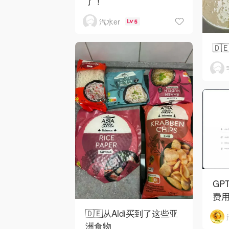
了！
汽水er
5
🇩
GP
费
🇩🇪从Aldi买到了这些亚
洲食物