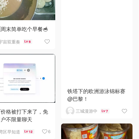
🇪周末简单吃个早餐🥣
宇宙双重奏
6
铁塔下的欧洲游泳锦标赛
@巴黎！
T价格被打下来了，免
三城漫游中
7
用户不限量聊天
6
湾区早知道
12