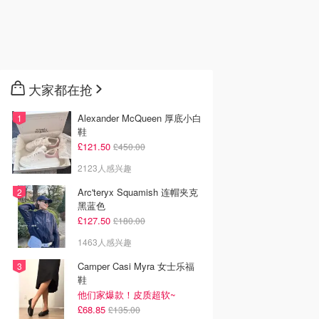
大家都在抢
Alexander McQueen 厚底小白
鞋
£121.50
£450.00
2123人感兴趣
Arc'teryx Squamish 连帽夹克
黑蓝色
£127.50
£180.00
1463人感兴趣
Camper Casi Myra 女士乐福
鞋
他们家爆款！皮质超软~
£68.85
£135.00