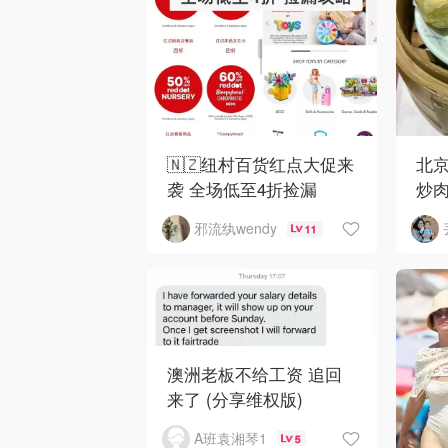
🇳🇿纽村百货红点大促来
北京
袭 全场低至4折捡漏
炒
邪流纨wendy
11
澳洲老板不给工资 追回
来了 (分享维权版)
A班袁湘琴1
5