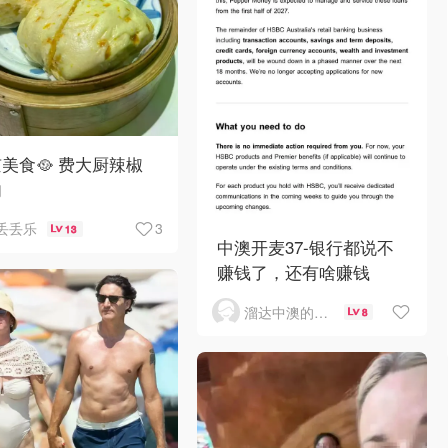
美食🥘 费大厨辣椒
肉
3
丢丢乐
13
中澳开麦37-银行都说不
赚钱了，还有啥赚钱
溜达中澳的王公子
8