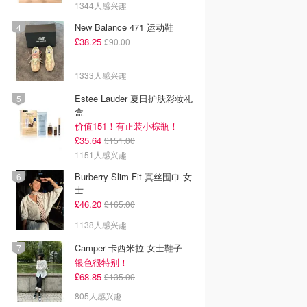
1344人感兴趣
New Balance 471 运动鞋
£38.25
£90.00
1333人感兴趣
Estee Lauder 夏日护肤彩妆礼
盒
价值151！有正装小棕瓶！
£35.64
£151.00
1151人感兴趣
Burberry Slim Fit 真丝围巾 女
士
£46.20
£165.00
1138人感兴趣
Camper 卡西米拉 女士鞋子
银色很特别！
£68.85
£135.00
805人感兴趣