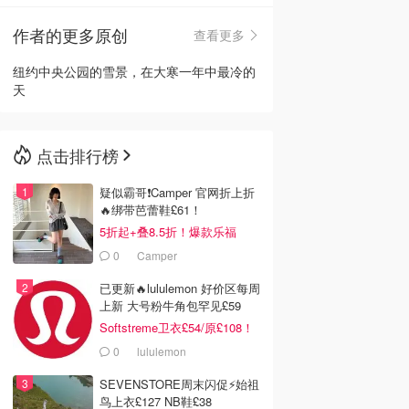
作者的更多原创
查看更多
🇳🇿
新西兰
纽约中央公园的雪景，在大寒一年中最冷的
天
点击排行榜
疑似霸哥❗️Camper 官网折上折
🔥绑带芭蕾鞋£61！
5折起+叠8.5折！爆款乐福
£68！
0
Camper
已更新🔥lululemon 好价区每周
上新 大号粉牛角包罕见£59
Softstreme卫衣£54/原£108！
0
lululemon
SEVENSTORE周末闪促⚡️始祖
鸟上衣£127 NB鞋£38