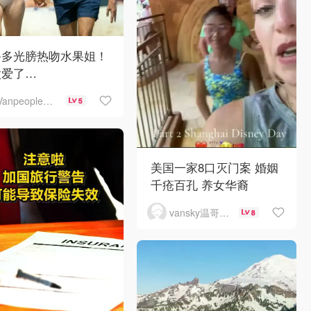
鲁多光膀热吻水果姐！
太爱了…
Vanpeople人在温哥华
5
美国一家8口灭门案 婚姻
千疮百孔 养女华裔
vansky温哥华天空
8