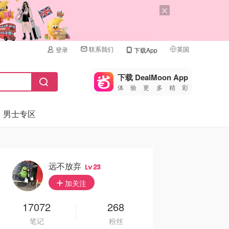
联系我们
英国
登录
下载App
🇺🇸
美国
下载 DealMoon App
体验更多精彩
🇨🇳
中国
男士专区
🇨🇦
加拿大
🇬🇧
英国
🇩🇪
德国
远不放弃
23
🇫🇷
加关注
法国
🇮🇹
17072
268
意大利
笔记
粉丝
🇦🇺
澳洲