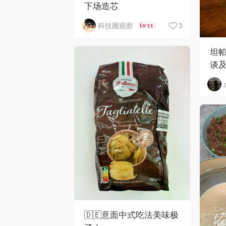
下场造芯
3
科技圈观察
11
坦
谈
🇩🇪意面中式吃法美味极