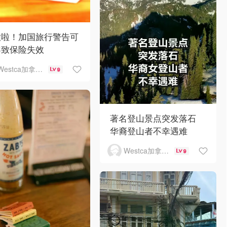
意啦！加国旅行警告可
导致保险失效
Westca加拿大生活
9
著名登山景点突发落石
华裔登山者不幸遇难
Westca加拿大生活
9