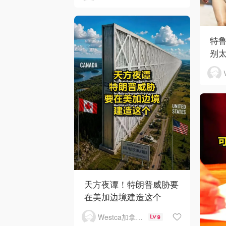
特
别
天方夜谭！特朗普威胁要
在美加边境建造这个
Westca加拿大生活
9