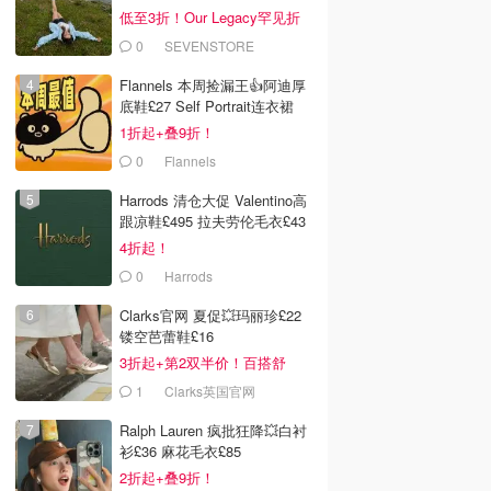
低至3折！Our Legacy罕见折
0
SEVENSTORE
Flannels 本周捡漏王👍阿迪厚
底鞋£27 Self Portrait连衣裙
£63
1折起+叠9折！
0
Flannels
Harrods 清仓大促 Valentino高
跟凉鞋£495 拉夫劳伦毛衣£43
4折起！
0
Harrods
Clarks官网 夏促💥玛丽珍£22
镂空芭蕾鞋£16
3折起+第2双半价！百搭舒
服！
1
Clarks英国官网
Ralph Lauren 疯批狂降💥白衬
衫£36 麻花毛衣£85
2折起+叠9折！