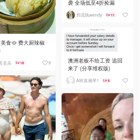
袭 全场低至4折捡漏
邪流纨wendy
11
美食🥘 费大厨辣椒
肉
澳洲老板不给工资 追回
9
丢丢乐
13
来了 (分享维权版)
A班袁湘琴1
5