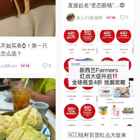
直接起名“变态眼镜”…😨
7
家人们谁懂啊
16
不如买表⌚️！第一只
表怎么选？
3
LuxMoon
12
🇳🇿纽村百货红点大促来