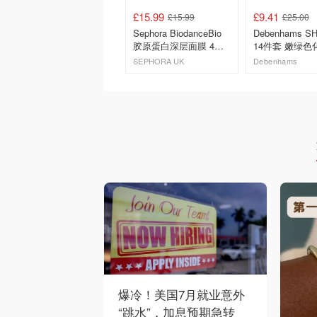
£15.99
£9.41
£15.99
£25.00
Sephora BiodanceBio
Debenhams S
胶原蛋白深层面膜 4片
14件套 嫩绿色
补水紧致
含美妆蛋
SEPHORA UK
Debenhams
去购买
去购买
爆冷！美国7月就业意外
“跳水”，加息预期急转