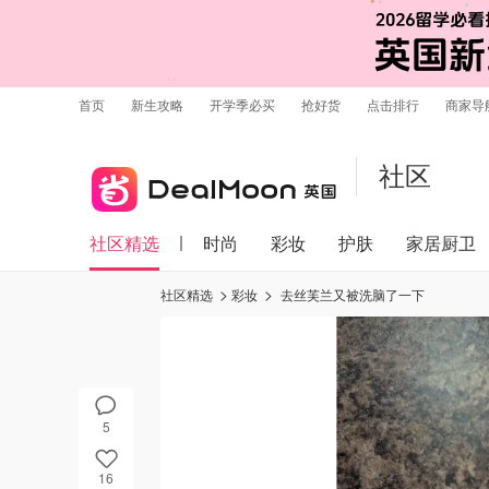
首页
新生攻略
开学季必买
抢好货
点击排行
商家导
社区
社区精选
时尚
彩妆
护肤
家居厨卫
社区精选
彩妆
去丝芙兰又被洗脑了一下
5
16