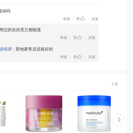
退掉吗
举报
赞
回复
|
|
使用过的在丝芙兰都能退
举报
赞
回复
|
|
@婲夢
:
那他家售后还挺好的
举报
赞
回复
|
|
1/5