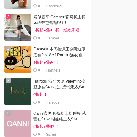
0
Escentual
疑似霸哥❗️Camper 官网折上折
🔥绑带芭蕾鞋£61！
5折起+叠8.5折！爆款乐福
£68！
0
Camper
Flannels 本周捡漏王👍阿迪厚
底鞋£27 Self Portrait连衣裙
£63
1折起+叠9折！
0
Flannels
Harrods 清仓大促 Valentino高
跟凉鞋£495 拉夫劳伦毛衣£43
4折起！
0
Harrods
Ganni官网 终极折上折❗️铆钉芭
蕾鞋£162 蝴蝶结上衣£74
5折起+叠9折！
0
Ganni