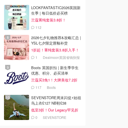
LOOKFANTASTIC2026英国新
生季 | 每日低价必买榜
兰蔻菁纯套装3.8折！
112
LOOKFANTASTIC.COM
2026七夕礼物推荐&攻略汇总 |
YSL七夕限定唇釉补货
1折起！菁纯套装3.8折入手！
1
Dealmoon英国省钱快报
Boots 英国折扣 | 新生季学生
优惠、积分、必买清单
兰蔻买3免1！大牌美妆7.2折
117
Boots
SEVENSTORE周末闪促⚡️始祖
鸟上衣£127 NB鞋£38
低至3折！Our Legacy罕见折
0
SEVENSTORE