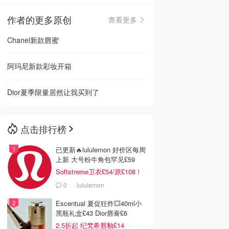
作者的更多原创
查看更多
🇳🇿
新西兰
Chanel新款唇蜜
阿玛尼新款彩妆开箱
Dior夏季限量居然让我买到了
点击排行榜
已更新🔥lululemon 好价区每周
上新 大号粉牛角包罕见£59
Softstreme卫衣£54/原£108！
0
lululemon
Escentual 夏促狂炸💥40ml小
黑瓶礼盒£43 Dior唇膏£6
2.5折起 纪梵希唇釉£14