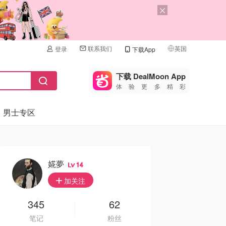
联系我们
英国
登录
下载App
🇺🇸
美国
下载 DealMoon App
体验更多精彩
🇨🇳
中国
男士专区
🇨🇦
加拿大
🇬🇧
英国
🇩🇪
德国
婲夢
14
🇫🇷
加关注
法国
🇮🇹
345
62
意大利
笔记
粉丝
🇦🇺
澳洲