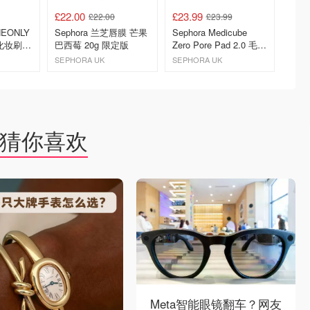
£22.00
£23.99
£15.0
£22.00
£23.99
HEONLY
Sephora 兰芝唇膜 芒果
Sephora Medicube
OLIV
化妆刷
巴西莓 20g 限定版
Zero Pore Pad 2.0 毛孔
BRIN
清洁片 70片
酸润唇
SEPHORA UK
SEPHORA UK
Olive Y
去购买
去购买
猜你喜欢
Meta智能眼镜翻车？网友