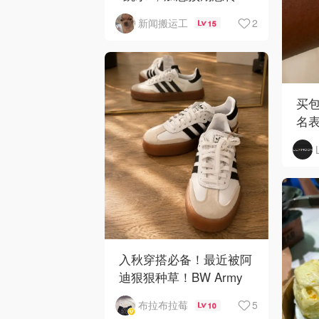
弯！
2
新闻搬运工
15
买包
名
入秋穿搭必备！最近被阿
迪狠狠种草！BW Army
和 Sambae 值得拥有！
5
布拉布拉莓
10