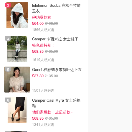
lululemon Scuba 宽松半拉链
卫衣
@鸡腿妹妹
£64.00
£108.00
1866人感兴趣
Camper 卡西米拉 女士鞋子
银色很特别！
£68.85
£135.00
1619人感兴趣
Ganni 棉府绸系带荷叶边上衣
£37.80
£135.00
1501人感兴趣
Camper Casi Myra 女士乐福
鞋
他们家爆款！皮质超软~
£68.85
£135.00
1241人感兴趣