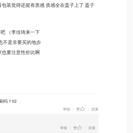
看包装觉得还挺有质感 质感全在盖子上了 盖子
吧 （李佳琦来一下
 也不是非要买的地步
家也要注意性价比啊
刷吗？02
举报
赞
回复
|
|
举报
赞
回复
|
|