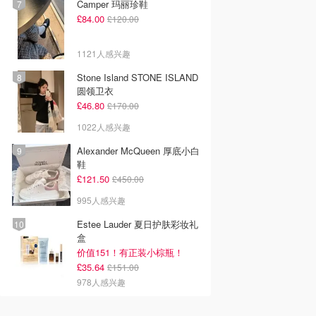
Camper 玛丽珍鞋
£84.00
£120.00
1121人感兴趣
Stone Island STONE ISLAND
圆领卫衣
£46.80
£170.00
1022人感兴趣
Alexander McQueen 厚底小白
鞋
£121.50
£450.00
995人感兴趣
Estee Lauder 夏日护肤彩妆礼
盒
价值151！有正装小棕瓶！
£35.64
£151.00
978人感兴趣