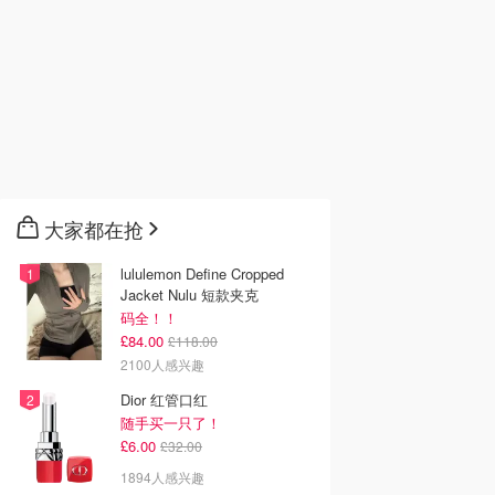
1
£20.40
£16.00
£23.00
£16.00
E YOUNG
John Lewis Lancôme
Sephora Beauty of
GGREEN 竹玻尿
Lip Idôle 润色润唇膏
Joseon Relief Sun 大米
精华 4支装
益生菌防晒霜 SPF50+
oung
John Lewis
SEPHORA UK
去购买
去购买
去购买
大家都在抢
lululemon Define Cropped
Jacket Nulu 短款夹克
码全！！
£84.00
£118.00
2100人感兴趣
Dior 红管口红
随手买一只了！
£6.00
£32.00
1894人感兴趣