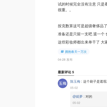
试的时候完全没有注意 只是
很重。。
按克数算这可是超级奢侈品了
准备还是只留一支吧 退一个
这些彩妆师都出来单干了 大
拥抱春天一万次
04-28 发布
最新评论
5
陈玉梅
:
这个刷子是遮瑕
05-02
@婲夢
:
对的
05-02