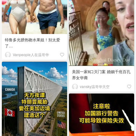
特鲁多光膀热吻水果姐！别太爱
了…
Vanpeople人在温哥华
美国一家8口灭门案 婚姻千疮百孔
养女华裔
vansky温哥华天空