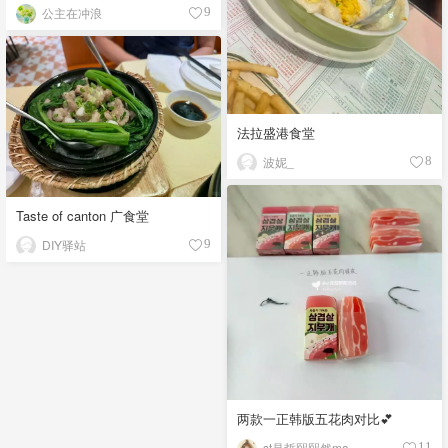
公主在冲浪
9
法拉盛港食堂
波妮_
8
Taste of canton 广食堂
DIY驿站
9
两款一正韩版五花肉对比💕
st是哲熙熙然ma
11