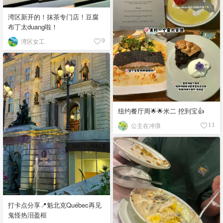
湾区新开的！抹茶专门店！豆腐
布丁太duang啦！
湾区女工
9
纽约餐厅周🌟🌟米二 挖到宝👍
公主在冲浪
11
打卡点分享📍魁北克Québec再见
鬼怪热泪盈框