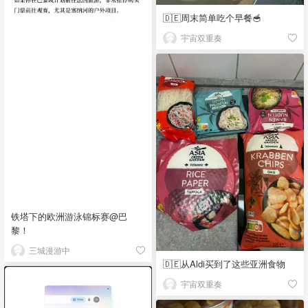
🇩🇪周末简单吃个早餐🥣
宇宙双重奏
铁塔下的欧洲游泳锦标赛@巴
黎！
三城漫游中
🇩🇪从Aldi买到了这些亚洲食物
宇宙双重奏