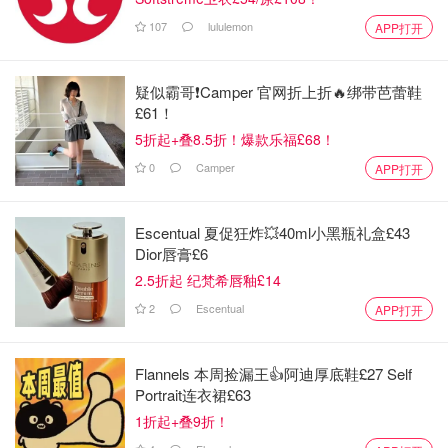
107
lululemon
APP打开
疑似霸哥❗️Camper 官网折上折🔥绑带芭蕾鞋
£61！
5折起+叠8.5折！爆款乐福£68！
0
Camper
APP打开
Escentual 夏促狂炸💥40ml小黑瓶礼盒£43
Dior唇膏£6
2.5折起 纪梵希唇釉£14
2
Escentual
APP打开
Flannels 本周捡漏王👍阿迪厚底鞋£27 Self
Portrait连衣裙£63
1折起+叠9折！