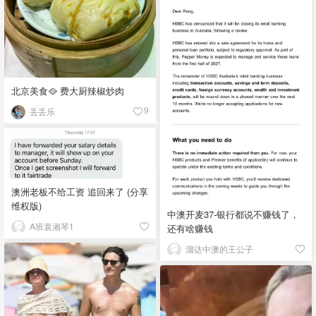
北京美食🥘 费大厨辣椒炒肉
丢丢乐
9
澳洲老板不给工资 追回来了 (分享
维权版)
中澳开麦37-银行都说不赚钱了，
A班袁湘琴1
还有啥赚钱
溜达中澳的王公子