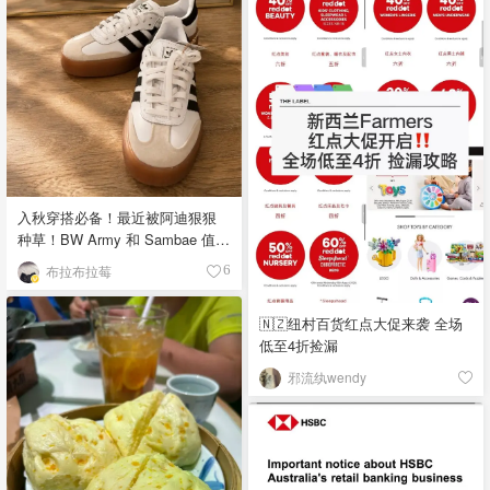
入秋穿搭必备！最近被阿迪狠狠
种草！BW Army 和 Sambae 值得
拥有！
布拉布拉莓
6
🇳🇿纽村百货红点大促来袭 全场
低至4折捡漏
邪流纨wendy