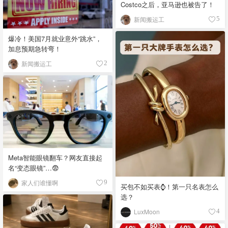
Costco之后，亚马逊也被告了！
新闻搬运工
5
爆冷！美国7月就业意外“跳水”，
加息预期急转弯！
新闻搬运工
2
Meta智能眼镜翻车？网友直接起
名“变态眼镜”…😨
家人们谁懂啊
9
买包不如买表⌚️！第一只名表怎么
选？
LuxMoon
4