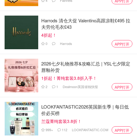
4
Flannels
APP打开
Harrods 清仓大促 Valentino高跟凉鞋£495 拉
夫劳伦毛衣£43
4折起！
0
Harrods
APP打开
2026七夕礼物推荐&攻略汇总 | YSL七夕限定
唇釉补货
1折起！菁纯套装3.8折入手！
2
1
Dealmoon英国省钱快报
APP打开
LOOKFANTASTIC2026英国新生季 | 每日低
价必买榜
兰蔻菁纯套装3.8折！
999+
112
LOOKFANTASTIC.COM
APP打开