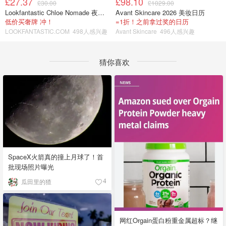
£27.37
£98.10
£30.00
£1029.00
Lookfantastic Chloe Nomade 夜埃及小包
Avant Skincare 2026 美妆日历
低价买奢牌 冲！
=1折！之前拿过奖的日历
LOOKFANTASTIC.COM
498人感兴趣
Avant Skincare
496人感兴趣
猜你喜欢
SpaceX火箭真的撞上月球了！首
批现场照片曝光
瓜田里的猹
4
网红Orgain蛋白粉重金属超标？继