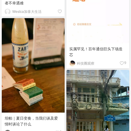
者不幸遇难
Westca加拿大生活
实属罕见！百年通信巨头下场造
芯
科技圈观察
9
坦帕｜夏日变奏，当我们谈及爱
情时谈论了什么