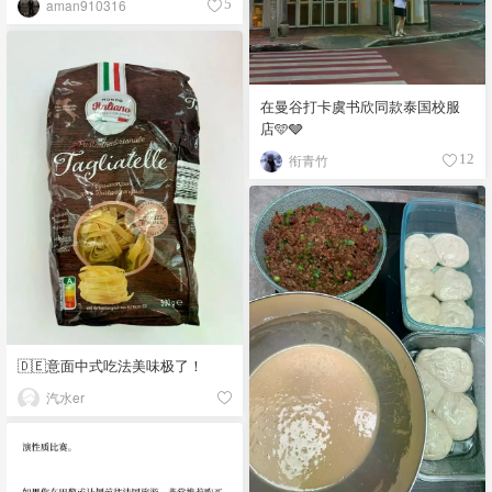
aman910316
5
在曼谷打卡虞书欣同款泰国校服
店🩵🩶
衔青竹
12
🇩🇪意面中式吃法美味极了！
汽水er