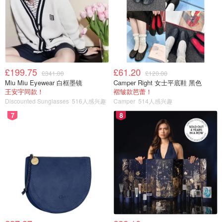
£199.75
£61.20
£341.00
£120.00
Miu Miu Eyewear 白框墨镜
Camper Right 女士平底鞋 黑色
王安宇同款！
褶皱款芭蕾！
Discounted Sunglasses
516人感兴趣
Camper
514人感兴趣
7
8