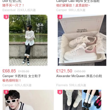
Dior 红管口红
Camper Casi Myra 女士乐福鞋
随手买一只了！
他们家爆款！皮质超软~
Escentual
2243人感兴趣
Camper
989人感兴趣
3
4
£68.85
£121.50
£135.00
£450.00
Camper 卡西米拉 女士鞋子
Alexander McQueen 厚底小白鞋
银色很特别！
Camper
626人感兴趣
Flannels
599人感兴趣
5
6