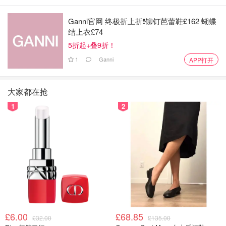
Ganni官网 终极折上折❗️铆钉芭蕾鞋£162 蝴蝶
结上衣£74
5折起+叠9折！
1
Ganni
APP打开
大家都在抢
1
2
£6.00
£68.85
£32.00
£135.00