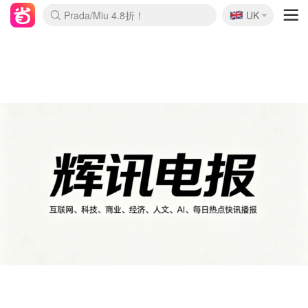
🇬🇧
Prada/Miu 4.8折！
UK
麦卢卡蜂蜜夏促！个位数！
啥？必胜客披萨5折！