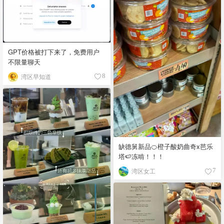
GPT价格被打下来了，免费用户
不限量聊天
湾区早知道
8
缺德舅新品🍊橙子酸奶曲奇x芭乐
塔🍉冻啃！！！
湾区女工
7