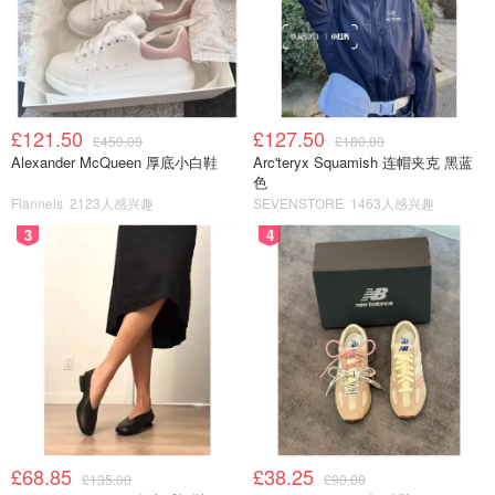
£121.50
£127.50
£450.00
£180.00
Alexander McQueen 厚底小白鞋
Arc'teryx Squamish 连帽夹克 黑蓝
色
Flannels
2123人感兴趣
SEVENSTORE
1463人感兴趣
3
4
£68.85
£38.25
£135.00
£90.00