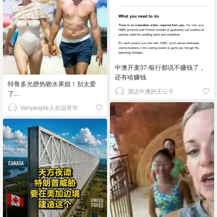
中澳开麦37-银行都说不赚钱了，
还有啥赚钱
特鲁多光膀热吻水果姐！别太爱
溜达中澳的王公子
了…
Vanpeople人在温哥华