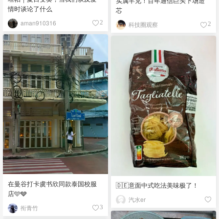
实属罕见！百年通信巨头下场造
情时谈论了什么
芯
aman910316
2
科技圈观察
2
在曼谷打卡虞书欣同款泰国校服
🇩🇪意面中式吃法美味极了！
店🩵🩶
汽水er
衔青竹
3