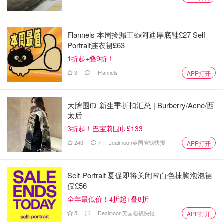
Flannels 本周捡漏王👍阿迪厚底鞋£27 Self
Portrait连衣裙£63
1折起+叠9折！
3
Flannels
APP打开
大牌围巾 新生季折扣汇总 | Burberry/Acne/西
太后
3折起！巴宝莉围巾£133
243
7
Dealmoon英国省钱快报
APP打开
Self-Portrait 夏促即将关闭🚨白色抹胸泡泡裙
仅£56
全年最低价！4折起+叠8折
5
Dealmoon英国省钱快报
APP打开