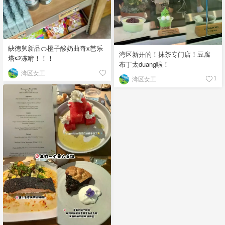
缺德舅新品🍊橙子酸奶曲奇x芭乐
湾区新开的！抹茶专门店！豆腐
塔🍉冻啃！！！
布丁太duang啦！
湾区女工
湾区女工
1