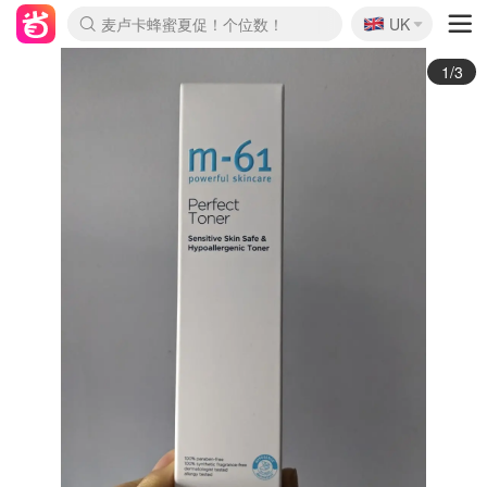
🇬🇧
Prada/Miu 4.8折！
UK
麦卢卡蜂蜜夏促！个位数！
啥？必胜客披萨5折！
2/3