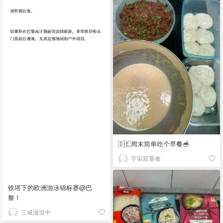
🇩🇪周末简单吃个早餐🥣
宇宙双重奏
铁塔下的欧洲游泳锦标赛@巴
黎！
三城漫游中