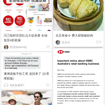
🇳🇿纽村百货红点大促来袭 全场
北京美食🥘 费大厨辣椒炒肉
低至4折捡漏
丢丢乐
2
邪流纨wendy
澳洲老板不给工资 追回来了 (分享
维权版)
A班袁湘琴1