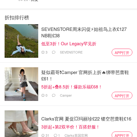
折扣排行榜
SEVENSTORE周末闪促⚡️始祖鸟上衣£127
NB鞋£38
低至3折！Our Legacy罕见折
3
SEVENSTORE
APP打开
疑似霸哥❗️Camper 官网折上折🔥绑带芭蕾鞋
£61！
5折起+叠8.5折！爆款乐福£68！
0
Camper
APP打开
Clarks官网 夏促💥玛丽珍£22 镂空芭蕾鞋£16
3折起+第2双半价！百搭舒服！
31
1
Clarks英国官网
APP打开