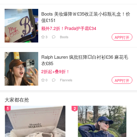
Boots 美妆爆降🚨£35收正装小棕瓶礼盒！价
值£151
额外7.2折！Prada护手霜£34
3
Boots
APP打开
Ralph Lauren 疯批狂降💥白衬衫£36 麻花毛
衣£85
2折起+叠9折！
0
Flannels
APP打开
大家都在抢
1
2