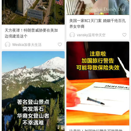
美国一家8口灭门案 婚姻千疮百孔
养女华裔
天方夜谭！特朗普威胁要在美加
vansky温哥华天空
边境建造这个
Westca加拿大生活
注意啦！加国旅行警告可能导致