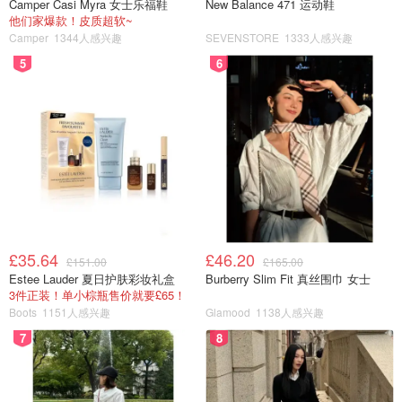
Camper Casi Myra 女士乐福鞋
New Balance 471 运动鞋
他们家爆款！皮质超软~
Camper
1344人感兴趣
SEVENSTORE
1333人感兴趣
5
6
£35.64
£46.20
£151.00
£165.00
Estee Lauder 夏日护肤彩妆礼盒
Burberry Slim Fit 真丝围巾 女士
3件正装！单小棕瓶售价就要£65！
Boots
1151人感兴趣
Glamood
1138人感兴趣
7
8