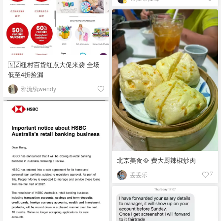
🇳🇿纽村百货红点大促来袭 全场
低至4折捡漏
邪流纨wendy
北京美食🥘 费大厨辣椒炒肉
丢丢乐
7