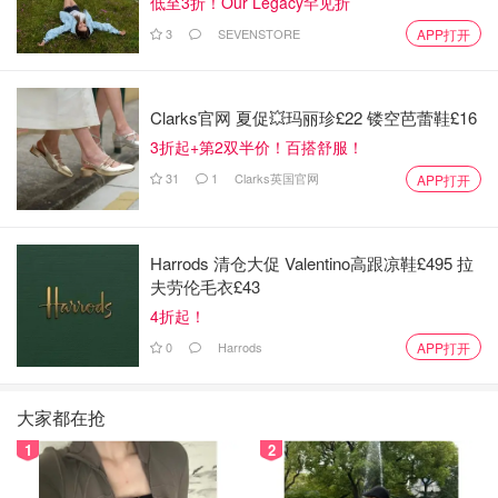
低至3折！Our Legacy罕见折
3
SEVENSTORE
APP打开
Clarks官网 夏促💥玛丽珍£22 镂空芭蕾鞋£16
3折起+第2双半价！百搭舒服！
31
1
Clarks英国官网
APP打开
Harrods 清仓大促 Valentino高跟凉鞋£495 拉
夫劳伦毛衣£43
4折起！
0
Harrods
APP打开
大家都在抢
1
2