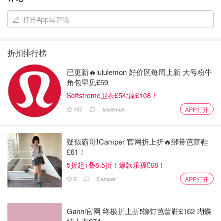
打开App写评论
折扣排行榜
已更新🔥lululemon 好价区每周上新 大号粉牛
角包罕见£59
Softstreme卫衣£54/原£108！
107
lululemon
APP打开
疑似霸哥❗️Camper 官网折上折🔥绑带芭蕾鞋
£61！
5折起+叠8.5折！爆款乐福£68！
0
Camper
APP打开
Ganni官网 终极折上折❗️铆钉芭蕾鞋£162 蝴蝶