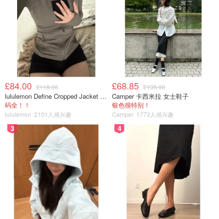
£84.00
£68.85
£118.00
£135.00
lululemon Define Cropped Jacket Nulu 短款夹克
Camper 卡西米拉 女士鞋子
码全！！
银色很特别！
lululemon
2101人感兴趣
Camper
1773人感兴趣
3
4