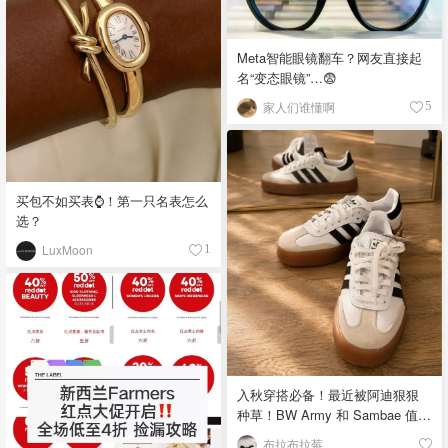
Meta智能眼镜翻车？网友直接起
名“变态眼镜”…😨
家人们谁懂啊
5
买包不如买表⌚️！第一只名表怎么
选？
LuxMoon
1
入秋穿搭必备！最近被阿迪狠狠
种草！BW Army 和 Sambae 值得
拥有！
布拉布拉莓