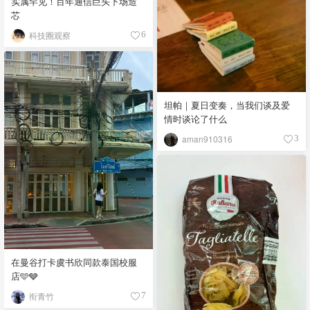
实属罕见！百年通信巨头下场造
芯
科技圈观察
6
坦帕｜夏日变奏，当我们谈及爱
情时谈论了什么
aman910316
3
在曼谷打卡虞书欣同款泰国校服
店🩵🩶
衔青竹
7