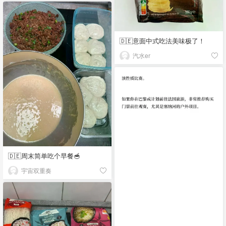
🇩🇪意面中式吃法美味极了！
汽水er
🇩🇪周末简单吃个早餐🥣
宇宙双重奏