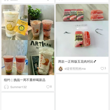
两款一正韩版五花肉对比💕
st是哲熙熙然ma
3
纽约｜挑战一周不重样喝新品
Summer132
8