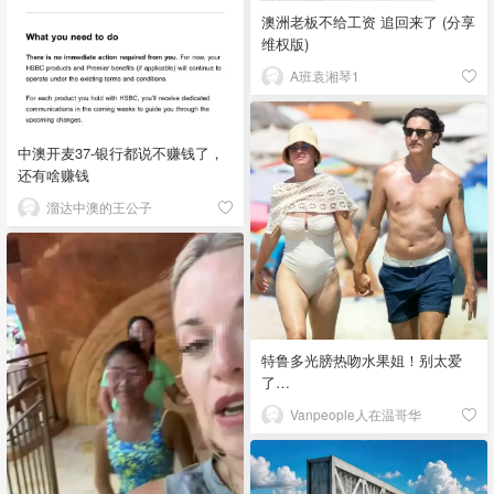
澳洲老板不给工资 追回来了 (分享
维权版)
A班袁湘琴1
中澳开麦37-银行都说不赚钱了，
还有啥赚钱
溜达中澳的王公子
特鲁多光膀热吻水果姐！别太爱
了…
Vanpeople人在温哥华