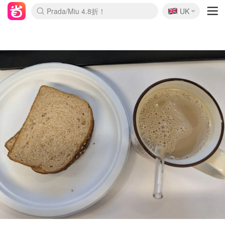
🇬🇧
Prada/Miu 4.8折！
UK
麦卢卡蜂蜜夏促！个位数！
啥？必胜客披萨5折！