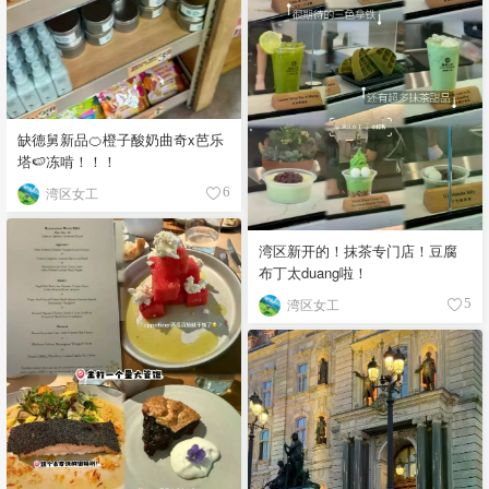
缺德舅新品🍊橙子酸奶曲奇x芭乐
塔🍉冻啃！！！
湾区女工
6
湾区新开的！抹茶专门店！豆腐
布丁太duang啦！
湾区女工
5