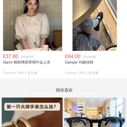
£37.80
£84.00
£135.00
£120.00
Ganni 棉府绸系带荷叶边上衣
Camper 玛丽珍鞋
Flannels
996人感兴趣
Camper
895人感兴趣
猜你喜欢