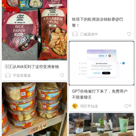
铁塔下的欧洲游泳锦标赛@巴
黎！
三城漫游中
🇩🇪从Aldi买到了这些亚洲食物
宇宙双重奏
GPT价格被打下来了，免费用户
不限量聊天
湾区早知道
6