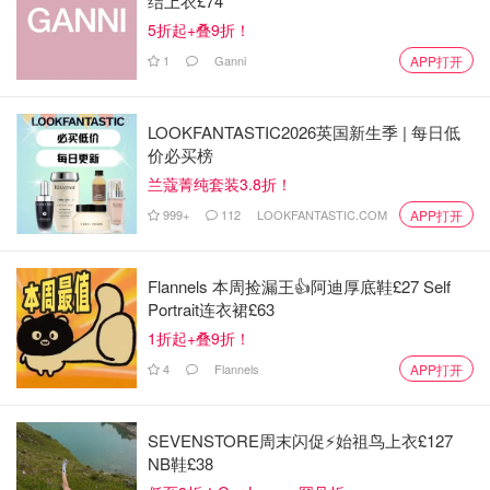
结上衣£74
5折起+叠9折！
1
Ganni
APP打开
LOOKFANTASTIC2026英国新生季 | 每日低
价必买榜
兰蔻菁纯套装3.8折！
999+
112
LOOKFANTASTIC.COM
APP打开
Flannels 本周捡漏王👍阿迪厚底鞋£27 Self
Portrait连衣裙£63
1折起+叠9折！
4
Flannels
APP打开
SEVENSTORE周末闪促⚡️始祖鸟上衣£127
NB鞋£38