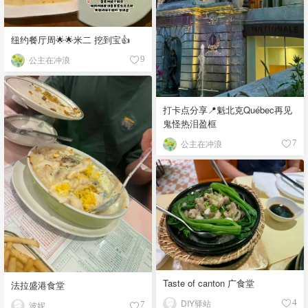
纽约餐厅周🌟🌟米二 挖到宝👍
公主在冲浪
9
打卡点分享📍魁北克Québec再见
鬼怪热泪盈框
公主在冲浪
7
Taste of canton 广食堂
法拉盛港食堂
DIY驿站
4
波妮_
7