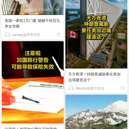
美国一家8口灭门案 婚姻千疮百孔
养女华裔
vansky温哥华天空
天方夜谭！特朗普威胁要在美加
边境建造这个
Westca加拿大生活
注意啦！加国旅行警告可能导致