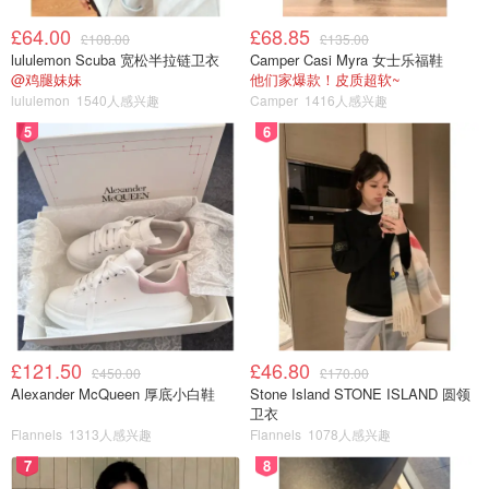
£64.00
£68.85
£108.00
£135.00
lululemon Scuba 宽松半拉链卫衣
Camper Casi Myra 女士乐福鞋
@鸡腿妹妹
他们家爆款！皮质超软~
lululemon
1540人感兴趣
Camper
1416人感兴趣
5
6
£121.50
£46.80
£450.00
£170.00
Alexander McQueen 厚底小白鞋
Stone Island STONE ISLAND 圆领
卫衣
Flannels
1313人感兴趣
Flannels
1078人感兴趣
7
8