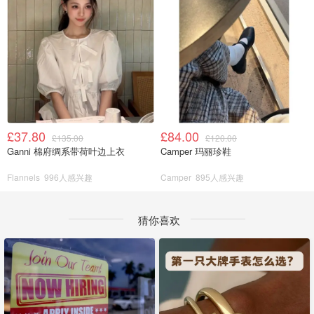
£37.80
£84.00
£135.00
£120.00
Ganni 棉府绸系带荷叶边上衣
Camper 玛丽珍鞋
Flannels
996人感兴趣
Camper
895人感兴趣
猜你喜欢