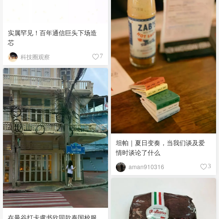
实属罕见！百年通信巨头下场造
芯
科技圈观察
7
坦帕｜夏日变奏，当我们谈及爱
情时谈论了什么
aman910316
3
在曼谷打卡虞书欣同款泰国校服