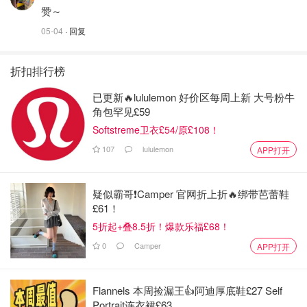
赞～
05-04
· 回复
折扣排行榜
已更新🔥lululemon 好价区每周上新 大号粉牛
角包罕见£59
Softstreme卫衣£54/原£108！
107
lululemon
APP打开
疑似霸哥❗️Camper 官网折上折🔥绑带芭蕾鞋
£61！
5折起+叠8.5折！爆款乐福£68！
0
Camper
APP打开
Flannels 本周捡漏王👍阿迪厚底鞋£27 Self
Portrait连衣裙£63