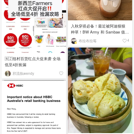
入秋穿搭必备！最近被阿迪狠狠
种草！BW Army 和 Sambae 值得
拥有！
布拉布拉莓
4
🇳🇿纽村百货红点大促来袭 全场
低至4折捡漏
邪流纨wendy