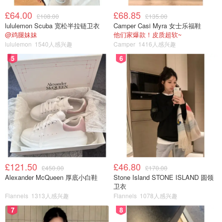
£64.00
£68.85
£108.00
£135.00
lululemon Scuba 宽松半拉链卫衣
Camper Casi Myra 女士乐福鞋
@鸡腿妹妹
他们家爆款！皮质超软~
lululemon
1540人感兴趣
Camper
1416人感兴趣
5
6
£121.50
£46.80
£450.00
£170.00
Alexander McQueen 厚底小白鞋
Stone Island STONE ISLAND 圆领
卫衣
Flannels
1313人感兴趣
Flannels
1078人感兴趣
7
8