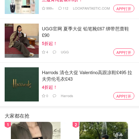
999+
112
LOOKFANTASTIC.COM
APP打开
UGG官网 夏季大促 铅笔靴£67 绑带芭蕾鞋
£90
5折起！
4
UGG
APP打开
Harrods 清仓大促 Valentino高跟凉鞋£495 拉
夫劳伦毛衣£43
4折起！
0
Harrods
APP打开
大家都在抢
1
2