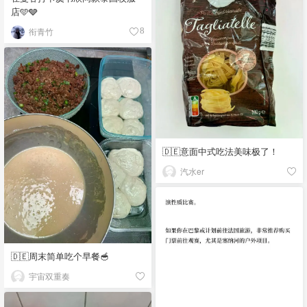
店🩵🩶
衔青竹
8
🇩🇪意面中式吃法美味极了！
汽水er
🇩🇪周末简单吃个早餐🥣
宇宙双重奏