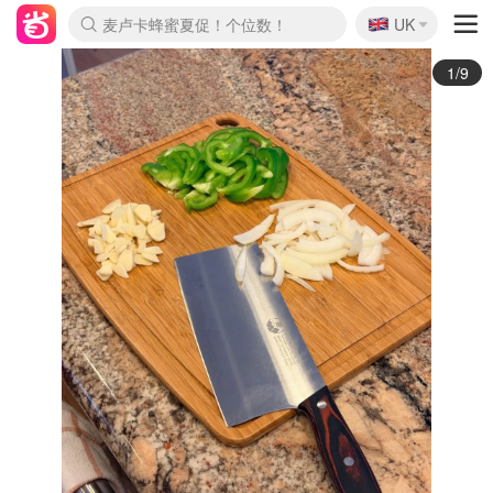
🇬🇧
Prada/Miu 4.8折！
UK
麦卢卡蜂蜜夏促！个位数！
啥？必胜客披萨5折！
2/9