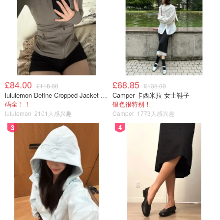
£84.00
£68.85
£118.00
£135.00
lululemon Define Cropped Jacket Nulu 短款夹克
Camper 卡西米拉 女士鞋子
码全！！
银色很特别！
lululemon
2101人感兴趣
Camper
1773人感兴趣
3
4