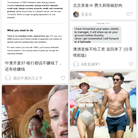
北京美食🥘 费大厨辣椒炒肉
丢丢乐
7
澳洲老板不给工资 追回来了 (分享
维权版)
中澳开麦37-银行都说不赚钱了，
A班袁湘琴1
还有啥赚钱
溜达中澳的王公子