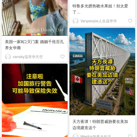
特鲁多光膀热吻水果姐！别太爱
了…
Vanpeople人在温哥华
美国一家8口灭门案 婚姻千疮百孔
养女华裔
vansky温哥华天空
天方夜谭！特朗普威胁要在美加
边境建造这个
Westca加拿大生活