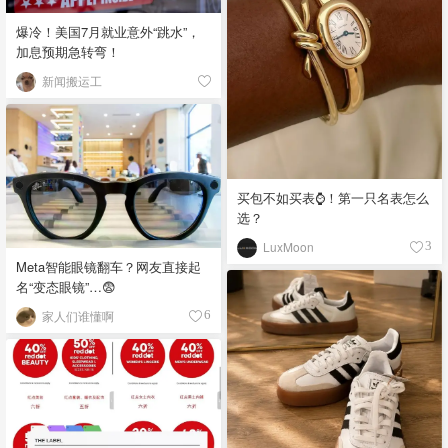
爆冷！美国7月就业意外“跳水”，
加息预期急转弯！
新闻搬运工
买包不如买表⌚️！第一只名表怎么
选？
LuxMoon
3
Meta智能眼镜翻车？网友直接起
名“变态眼镜”…😨
家人们谁懂啊
6