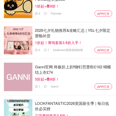
1折起+叠9折！
4
Flannels
APP打开
2026七夕礼物推荐&攻略汇总 | YSL七夕限定
唇釉补货
1折起！菁纯套装3.8折入手！
2
1
Dealmoon英国省钱快报
APP打开
Ganni官网 终极折上折❗️铆钉芭蕾鞋£162 蝴蝶
结上衣£74
5折起+叠9折！
1
Ganni
APP打开
LOOKFANTASTIC2026英国新生季 | 每日低
价必买榜
兰蔻菁纯套装3.8折！