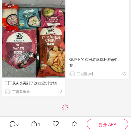
铁塔下的欧洲游泳锦标赛@巴
黎！
三城漫游中
🇩🇪从Aldi买到了这些亚洲食物
宇宙双重奏
6
1
打开 APP