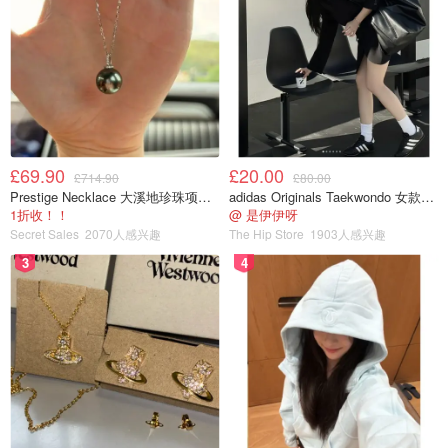
£69.90
£20.00
£714.90
£80.00
Prestige Necklace 大溪地珍珠项链 10-11mm
adidas Originals Taekwondo 女款黑色运动鞋
1折收！！
@ 是伊伊呀
Secret Sales
2070人感兴趣
The Hip Store
1903人感兴趣
3
4