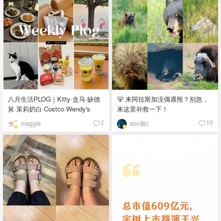
八月生活PLOG｜Kitty·盒马·缺德
🐻 来阿拉斯加没偶遇熊？别急，
舅·茉莉奶白·Costco·Wendy's
来这里补救一下！
maggie
abc個c
2
10