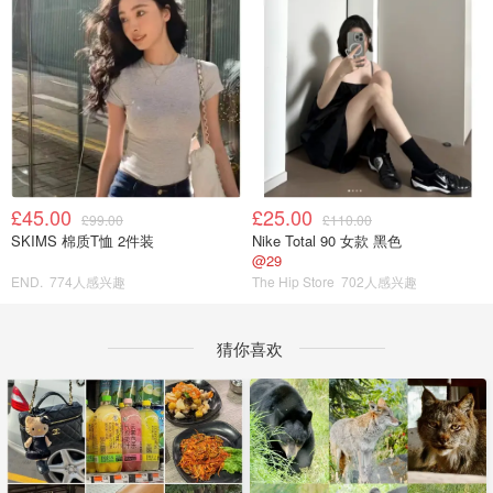
£45.00
£25.00
£99.00
£110.00
SKIMS 棉质T恤 2件装
Nike Total 90 女款 黑色
@29
END.
774人感兴趣
The Hip Store
702人感兴趣
猜你喜欢