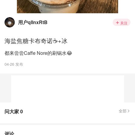
用户qllnxRtB
关注
海盐焦糖卡布奇诺☕️+冰
都来尝尝Caffe Nore的刷锅水😂
04-26 发布
问大家
0
全部
评论