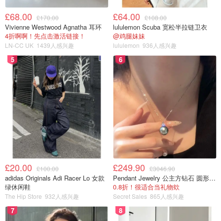
£68.00
£64.00
£170.00
£108.00
Vivienne Westwood Agnatha 耳环
lululemon Scuba 宽松半拉链卫衣
4折啊啊！先点击激活链接！
@鸡腿妹妹
LN-CC UK
1439人感兴趣
lululemon
936人感兴趣
5
6
£20.00
£249.90
£100.00
£3046.90
adidas Originals Adi Racer Lo 女款
Pendant Jewelry 公主方钻石 圆形大溪地珍珠吊坠 11-12mm
绿休闲鞋
0.8折！很适合当礼物欸
The Hip Store
932人感兴趣
Secret Sales
865人感兴趣
7
8