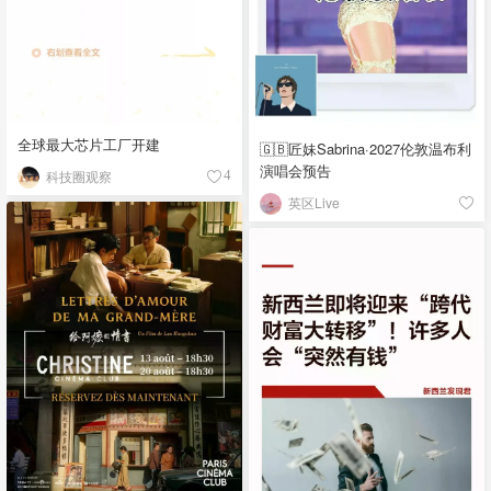
全球最大芯片工厂开建
🇬🇧匠妹Sabrina·2027伦敦温布利
演唱会预告
科技圈观察
4
英区Live