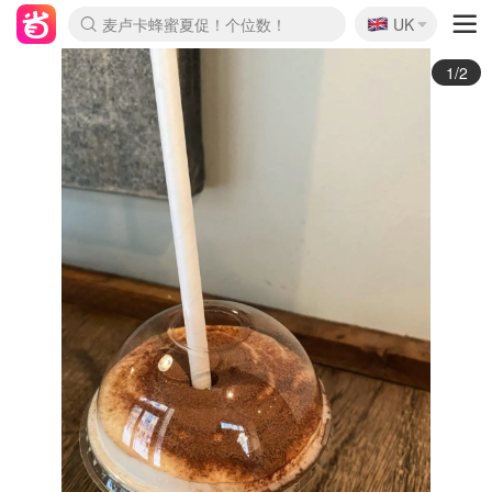
🇬🇧
Prada/Miu 4.8折！
UK
麦卢卡蜂蜜夏促！个位数！
啥？必胜客披萨5折！
2/2