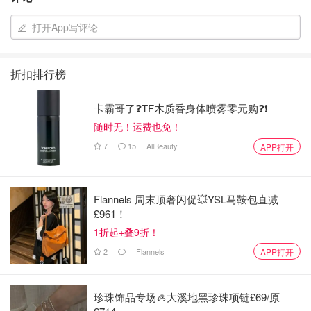
打开App写评论
折扣排行榜
卡霸哥了❓TF木质香身体喷雾零元购❓❗
随时无！运费也免！
7
15
AllBeauty
APP打开
Flannels 周末顶奢闪促💥YSL马鞍包直减
£961！
1折起+叠9折！
2
Flannels
APP打开
珍珠饰品专场🦪大溪地黑珍珠项链£69/原