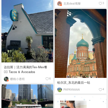
北美deal蜀黎
3
达拉斯｜活力满满的Tex-Mex餐
👉🏼 Tacos & Avocados
樱桃小透明
6
哈尔滨_东北的最后一站
PAPAYAAAA
4