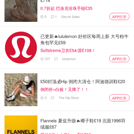
£714
0.7折起 巴洛克珍珠手链£35
5
1
Secret Sales
APP打开
已更新🔥lululemon 好价区每周上新 大号粉牛
角包罕见£59
Softstreme卫衣£54/原£108！
107
lululemon
APP打开
£50封顶💰Hip 倒闭大清仓！阿迪德训鞋£20
倒闭价=白捡！又降了！！
3
The Hip Store
APP打开
Flannels 夏促升级🔥椰子鞋£19 北面1996羽
绒服£67