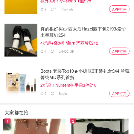
额外9折！小马logo T恤£28
9
1
Flannels
APP打开
真的很好买👉西太后Hazel腋下包£193/爱心
土星耳钉£54
4折起+叠8折 Marni玛丽珍£212
4
LN-CC UK
APP打开
Boots 套装Top10🔥小棕瓶3正装礼盒£44 兰蔻
菁纯MD系列首折
2折起！Nursem护手霜3件£10
5
Boots
APP打开
大家都在抢
1
2