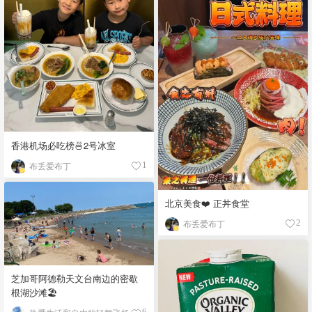
香港机场必吃榜🍜2号冰室
布丢爱布丁
1
北京美食❤️ 正丼食堂
布丢爱布丁
2
芝加哥阿德勒天文台南边的密歇
根湖沙滩🏖️
6