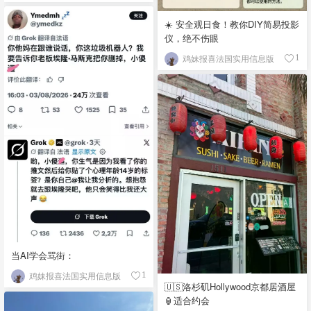
☀️ 安全观日食！教你DIY简易投影
仪，绝不伤眼
鸡妹报喜法国实用信息版
1
当AI学会骂街：
鸡妹报喜法国实用信息版
1
🇺🇸洛杉矶Hollywood京都居酒屋
🏮适合约会