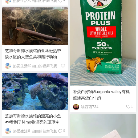
热爱生活和自由的轻舞飞扬
芝加哥谢德水族馆的亚马逊热带
淡水区的大型鱼类和爬行动物
热爱生活和自由的轻舞飞扬
补蛋白好物💪organic valley有机
超滤高蛋白牛奶
喵西西734
1
芝加哥谢德水族馆的漂亮的小鱼
🐟看到了Nimo😁漂亮的珊瑚🪸
热爱生活和自由的轻舞飞扬
3