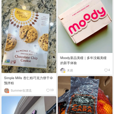
Moody新品美瞳｜多年没戴美瞳
的新手体验
木易
4
Simple Mills 杏仁粉巧克力饼干🍪
预拌粉
Summer在漂流
10