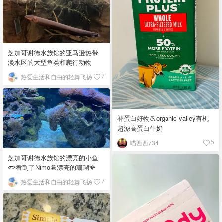
芝加哥谢德水族馆的亚马逊热带
淡水区的大型鱼类和爬行动物
热爱生活和自由的轻舞飞扬
7
补蛋白好物💪organic valley有机
超滤高蛋白牛奶
喵西西734
5
芝加哥谢德水族馆的漂亮的小鱼
🐟看到了Nimo😁漂亮的珊瑚🪸
热爱生活和自由的轻舞飞扬
7