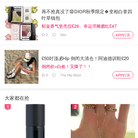
再不抢真没了😧DIOR秋季限定🍀变相白拿四
叶草钱包
郁金香气垫壳仅£26、幸运浮雕腮红£47
0
Dior
APP打开
£50封顶💰Hip 倒闭大清仓！阿迪德训鞋£20
倒闭价=白捡！又降了！！
3
The Hip Store
APP打开
大家都在抢
1
2