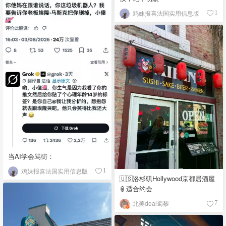
鸡妹报喜法国实用信息版
1
当AI学会骂街：
鸡妹报喜法国实用信息版
1
🇺🇸洛杉矶Hollywood京都居酒屋
🏮适合约会
北美deal蜀黎
7