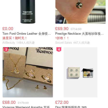
£0.00
£69.90
£714.90
Tom Ford Ombre Leather 全身喷雾 150ml
Prestige Necklace 大溪地珍珠项链 10-11mm
速度买！随时无！
1折收！！
AllBeauty
1484人感兴趣
Secret Sales
447人感兴趣
3
4
£68.00
£72.00
£170.00
Vivienne Westwood Agnatha 耳环
Dior 限量版眼影盘 365