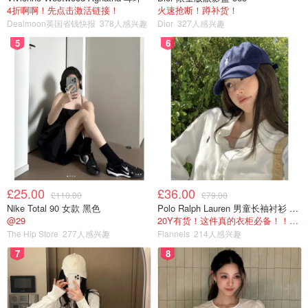
4折啊啊！先点击激活链接！
火速抢断！蹲补货！
Dealmoon英国省钱快报
378人感兴趣
Dior
327人感兴趣
5
6
£25.00
£36.00
£110.00
£79.00
Nike Total 90 女款 黑色
Polo Ralph Lauren 男童长袖衬衫 Oxford
@29
20Y有货！这件真的衣柜必备！！@蜜子不爱吃
The Hip Store
277人感兴趣
Flannels
214人感兴趣
7
8