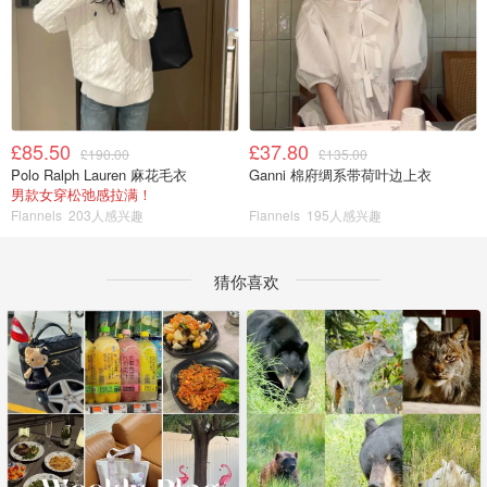
£85.50
£37.80
£190.00
£135.00
Polo Ralph Lauren 麻花毛衣
Ganni 棉府绸系带荷叶边上衣
男款女穿松弛感拉满！
Flannels
203人感兴趣
Flannels
195人感兴趣
猜你喜欢