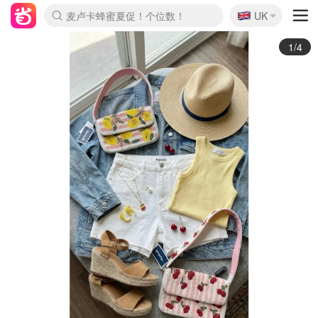
🇬🇧
Prada/Miu 4.8折！
UK
麦卢卡蜂蜜夏促！个位数！
啥？必胜客披萨5折！
2/4