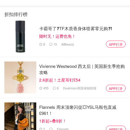
折扣排行榜
卡霸哥了❓TF木质香身体喷雾零元购❓❗
随时无！运费也免！
8
15
AllBeauty
APP打开
Vivienne Westwood 西太后 | 英国新生季抢购
攻略
2.6折起！土星耳钉£54
455
8
Dealmoon英国省钱快报
APP打开
Flannels 周末顶奢闪促💥YSL马鞍包直减
£961！
1折起+叠9折！
2
Flannels
APP打开