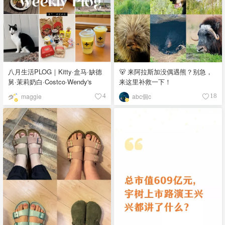
八月生活PLOG｜Kitty·盒马·缺德
🐻 来阿拉斯加没偶遇熊？别急，
舅·茉莉奶白·Costco·Wendy's
来这里补救一下！
maggie
abc個c
4
18