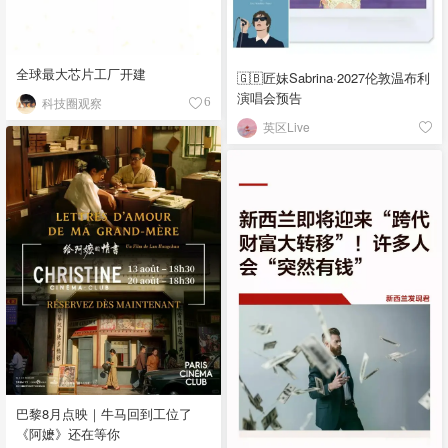
全球最大芯片工厂开建
🇬🇧匠妹Sabrina·2027伦敦温布利
演唱会预告
科技圈观察
6
英区Live
巴黎8月点映｜牛马回到工位了
《阿嬷》还在等你