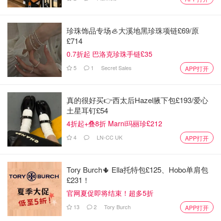
珍珠饰品专场🦪大溪地黑珍珠项链£69/原
£714
0.7折起 巴洛克珍珠手链£35
5
1
Secret Sales
APP打开
真的很好买👉西太后Hazel腋下包£193/爱心
土星耳钉£54
4折起+叠8折 Marni玛丽珍£212
4
LN-CC UK
APP打开
Tory Burch🌵 Ella托特包£125、Hobo单肩包
£231！
官网夏促即将结束！超多5折
13
2
Tory Burch
APP打开