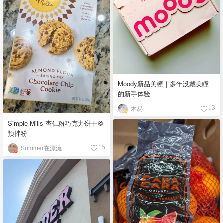
Moody新品美瞳｜多年没戴美瞳
的新手体验
木易
13
Simple Mills 杏仁粉巧克力饼干🍪
预拌粉
Summer在漂流
15