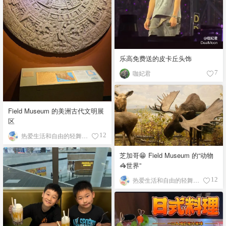
乐高免费送的皮卡丘头饰
咖妃君
7
Field Museum 的美洲古代文明展
区
热爱生活和自由的轻舞飞扬
12
芝加哥😁 Field Museum 的“动物
🦓世界”
热爱生活和自由的轻舞飞扬
12