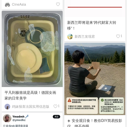
CineAsia
新西兰即将迎来“跨代财富大转
移”！
新西兰发现君
1
平凡到极致就是高级！德国女画
家的日常美学
鸡妹报喜法国实用信息版
1
☀️ 安全观日食！教你DIY简易投影
仪，绝不伤眼