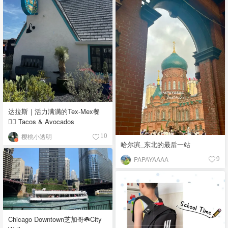
达拉斯｜活力满满的Tex-Mex餐
👉🏼 Tacos & Avocados
樱桃小透明
10
哈尔滨_东北的最后一站
PAPAYAAAA
9
Chicago Downtown芝加哥☘️City