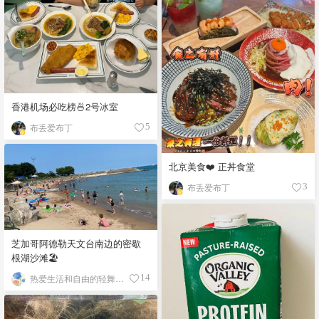
香港机场必吃榜🍜2号冰室
布丢爱布丁
5
北京美食❤️ 正丼食堂
布丢爱布丁
3
芝加哥阿德勒天文台南边的密歇
根湖沙滩🏖️
热爱生活和自由的轻舞飞扬
14