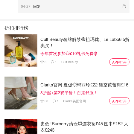
04-27
· 回复
折扣排行榜
Cult Beauty奢牌解禁🔴祖玛珑、Le Labo6.5折
爽买！
今年首次参加💥£10礼卡免费拿
8
1
Cult Beauty
APP打开
Clarks官网 夏促💥玛丽珍£22 镂空芭蕾鞋£16
3折起+第2双半价！百搭舒服！
30
1
Clarks英国官网
APP打开
史低‼️Burberry清仓💥连衣裙£45 围巾£152 大
衣£243