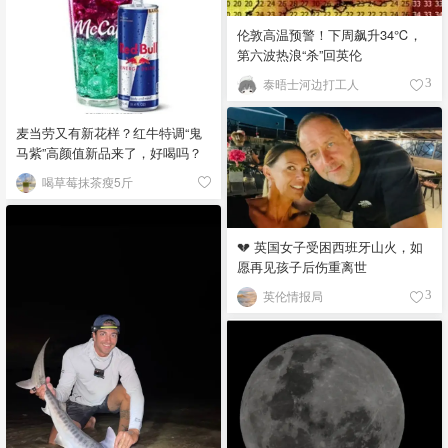
伦敦高温预警！下周飙升34℃，
第六波热浪“杀”回英伦
泰晤士河边打工人
3
麦当劳又有新花样？红牛特调“鬼
马紫”高颜值新品来了，好喝吗？
喝草莓抹茶瘦5斤
💔 英国女子受困西班牙山火，如
愿再见孩子后伤重离世
英伦情报局
3