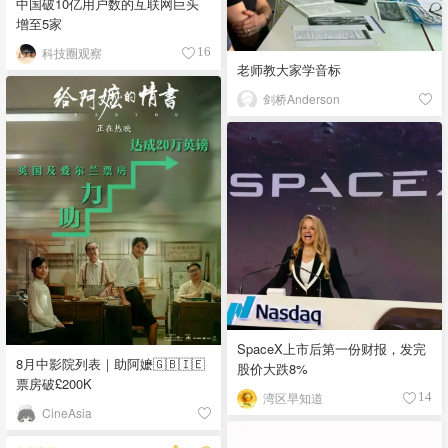
中国破10亿用户数的互联网巨头
增至5家
科技圈观察
16
老师教大家学音标
剑桥Anderson
SpaceX上市后第一份财报，发完
8月中影院列表｜助阿嬷🇬🇧🇮🇪
股价大跌8%
票房破£200K
湾区早知道
14
CineAsia