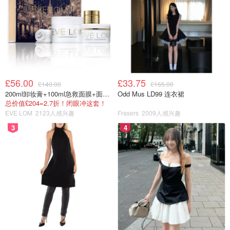
£56.00
£33.75
£140.00
£165.00
200ml卸妆膏+100ml急救面膜+面霜+洁颜布
Odd Mus LD99 连衣裙
总价值£204=2.7折！闭眼冲这套！
EVE LOM
2123人感兴趣
Frasers
2009人感兴趣
3
4