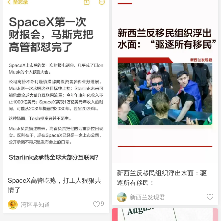
新西兰反移民组织浮出水面：驱
SpaceX高管吃瘪，打工人狠狠共
逐所有移民！
情了
新西兰发现君
湾区早知道
9