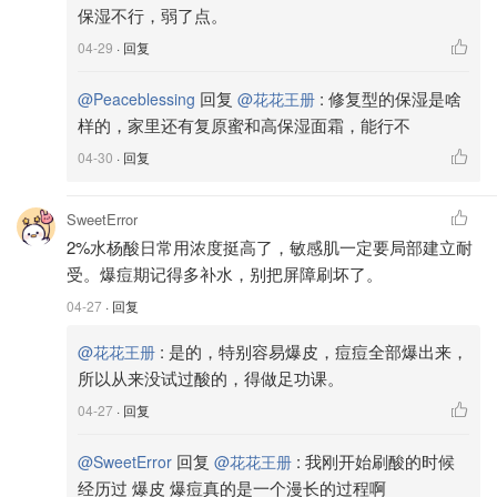
保湿不行，弱了点。
04-29
· 回复
回复
:
修复型的保湿是啥
@Peaceblessing
@花花王册
样的，家里还有复原蜜和高保湿面霜，能行不
04-30
· 回复
SweetError
2%水杨酸日常用浓度挺高了，敏感肌一定要局部建立耐
受。爆痘期记得多补水，别把屏障刷坏了。
04-27
· 回复
:
是的，特别容易爆皮，痘痘全部爆出来，
@花花王册
所以从来没试过酸的，得做足功课。
04-27
· 回复
回复
:
我刚开始刷酸的时候
@SweetError
@花花王册
经历过 爆皮 爆痘真的是一个漫长的过程啊