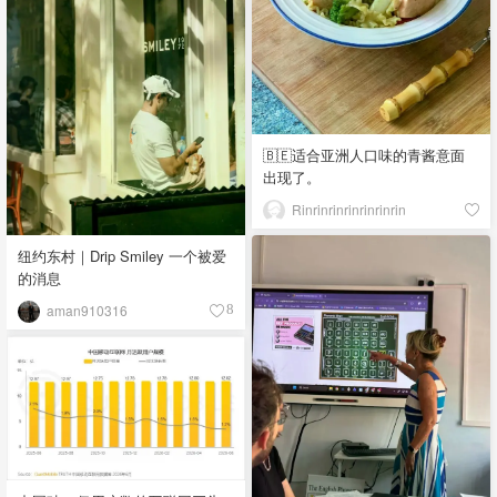
🇧🇪适合亚洲人口味的青酱意面
出现了。
Rinrinrinrinrinrinrin
纽约东村｜Drip Smiley 一个被爱
的消息
aman910316
8