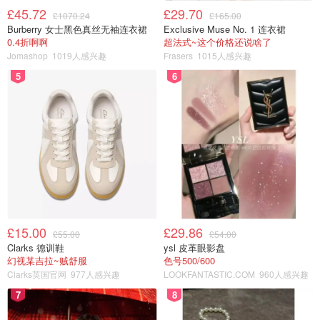
£45.72
£29.70
£1070.24
£165.00
Burberry 女士黑色真丝无袖连衣裙
Exclusive Muse No. 1 连衣裙
0.4折啊啊
超法式~这个价格还说啥了
Jomashop
1019人感兴趣
Frasers
1015人感兴趣
5
6
£15.00
£29.86
£55.00
£54.00
Clarks 德训鞋
ysl 皮革眼影盘
幻视某吉拉~贼舒服
色号500/600
Clarks英国官网
977人感兴趣
LOOKFANTASTIC.COM
960人感兴趣
7
8