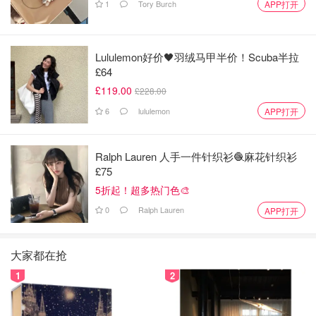
1
Tory Burch
APP打开
Lululemon好价🖤羽绒马甲半价！Scuba半拉
£64
£119.00
£228.00
6
lululemon
APP打开
Ralph Lauren 人手一件针织衫🧶麻花针织衫
£75
5折起！超多热门色🎨
0
Ralph Lauren
APP打开
大家都在抢
1
2