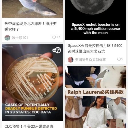
热带虎鲨现身北方海滩！海洋变
暖实锤了
波士顿101
12
SpaceX火箭失控撞击月球！5400
迈时速砸出巨大陨石坑
美国犄角旮旯新鲜事
9
CDC预警！全美23州爆致命真