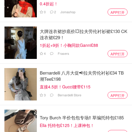
0.4折起！
0
2
Jomashop
APP打开
大牌连衣裙抄底价💥拉夫劳伦衬衫裙£130 CK
连衣裙£29！
1折起+9折！小鞠同款Ganni£88
4
Frasers
APP打开
Bernardelli 八月大促📢拉夫劳伦衬衫£34 TB
潮Tee£198
直接4.5折！Gucci腰带£115
3
Bernardelli Store
APP打开
Tory Burch 半价包包专场‼️ 草编托特包£185
Ella 托特包£125！上课神包！