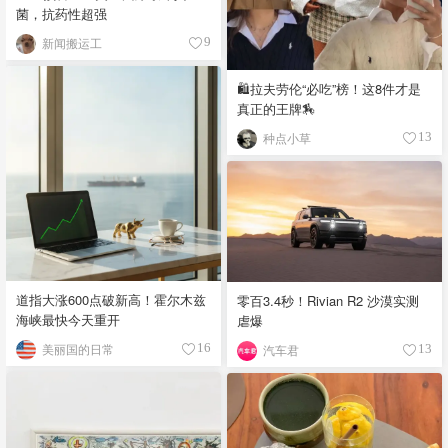
菌，抗药性超强
新闻搬运工
9
🛍️拉夫劳伦“必吃”榜！这8件才是
真正的王牌🏇
种点小草
13
道指大涨600点破新高！霍尔木兹
零百3.4秒！Rivian R2 沙漠实测
海峡最快今天重开
虐爆
美丽国的日常
16
汽车君
13