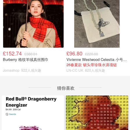
£152.74
£96.80
£380.01
£220.00
Burberry 格纹羊绒真丝围巾
Vivienne Westwood Celestia 小号吊坠项链
26春夏款 锁头带珍珠水滴项链
Jomashop
922人感兴趣
LN-CC UK
820人感兴趣
猜你喜欢