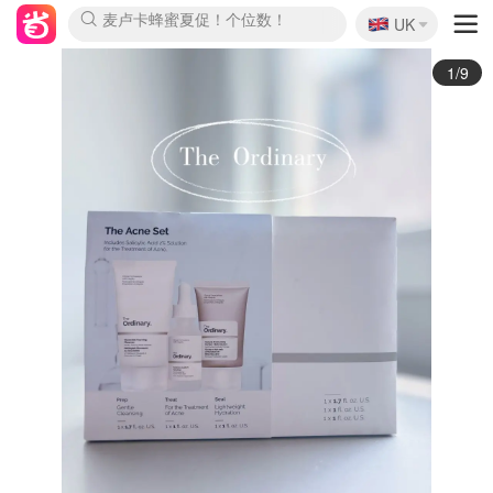
🇬🇧
Prada/Miu 4.8折！
UK
麦卢卡蜂蜜夏促！个位数！
啥？必胜客披萨5折！
2/9