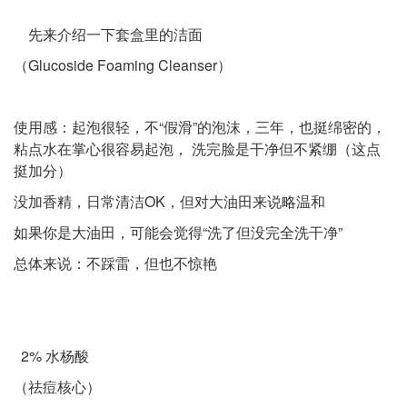
先来介绍一下套盒里的洁面
（Glucoside Foaming Cleanser）
使用感：起泡很轻，不“假滑”的泡沫，三年，也挺绵密的，
粘点水在掌心很容易起泡， 洗完脸是干净但不紧绷（这点
挺加分）
没加香精，日常清洁OK，但对大油田来说略温和
如果你是大油田，可能会觉得“洗了但没完全洗干净”
总体来说：不踩雷，但也不惊艳
2% 水杨酸
（祛痘核心）