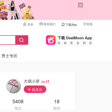
联系我们
英国
登录
下载App
🇺🇸
美国
下载 DealMoon App
体验更多精彩
🇨🇳
中国
男士专区
🇨🇦
加拿大
🇬🇧
英国
🇩🇪
德国
大萌小芽
17
🇫🇷
加关注
法国
🇮🇹
5408
18
意大利
笔记
粉丝
🇦🇺
澳洲