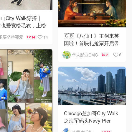
山City Walk穿搭｜
岁也爱宽松毛衣，上松
紧真的很救比例
🇬🇧《八仙！》主创来英
14
不要坚持要爱
14
国啦！首映礼抢票开启⏰
6
华人影业CMC
7
Chicago芝加哥City Walk
之海军码头Navy Pier