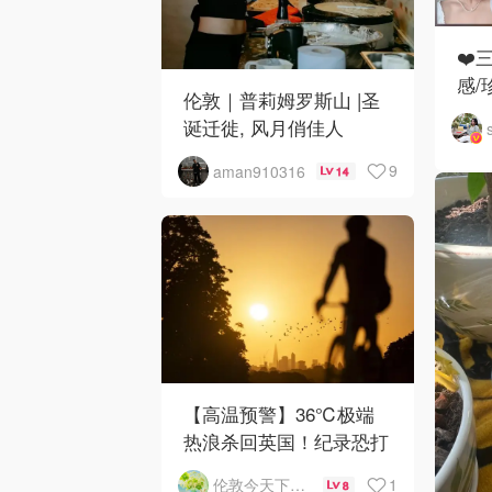
❤️
感/
伦敦｜普莉姆罗斯山 |圣
诞迁徙, 风月俏佳人
9
aman910316
14
【高温预警】36℃极端
热浪杀回英国！纪录恐打
破
1
伦敦今天下雨了吗
8