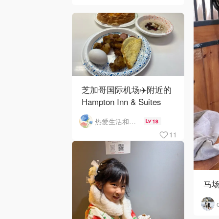
芝加哥国际机场✈️附近的
Hampton Inn & Suites
Rosemont Chicago
热爱生活和自由的轻舞飞扬
18
O'Hare自助早餐
11
马