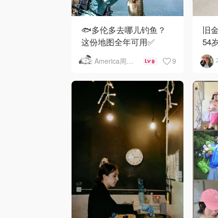
🐟多伦多去哪儿钓鱼？
旧金
这份地图全年可用✅
54
下
9
America周末快讯
9