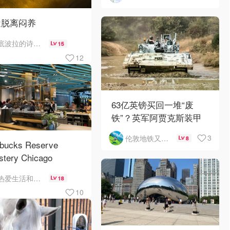
近脱离闷养
底波拉的诗与歌
15
12
63亿英镑买回一堆“废
铁”？英军阿贾克斯装甲
车刚出库就趴窝
3
伦敦地铁又罢工了
8
rbucks Reserve
stery Chicago
热爱生活和自由的轻舞飞扬
18
10