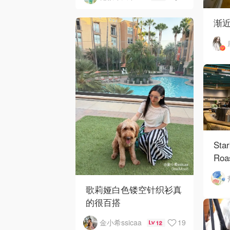
渐
Sta
Roa
歌莉娅白色镂空针织衫真
的很百搭
19
金小希ssicaa
12