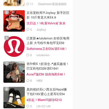
套装
11
Dealmoon英国省钱快
报
京东宠粉局🎊Joybuy 新手区巨
折 10斤青龙大米£4.9
次日达！18L装Volvic矿泉水
£11
0
Joybuy
已更新🔥lululemon 好价区每周
上新 大号粉牛角包罕见£59
Softstreme卫衣£54/原£108！
0
lululemon
夯‼️HBX 1折清仓📍越买越省！
巴宝莉包£329/原£1641
AcneT恤£56 勃肯拖鞋£48！
6
HBX
真的很好买👉西太后Hazel腋
下包£193/爱心土星耳钉£54
0
£0.00
£38.00
£45.00
4折起！Marni玛丽珍£212
ryx Mantis 2 腰包
Valentino 女包鞋服饰精
lululemon Everywhere
选
腰包 1L
0
LN-CC UK