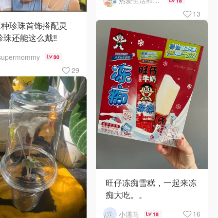
热爱生活和自由的轻舞飞扬
18
13
三种珍珠首饰搭配灵
珍珠还能这么戴‼️
supermommy
30
29
旺仔冻痴雪糕，一起来冻
痴大吃。。
16
小濡马
16