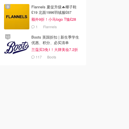
yx UK
Valentino UK
lululemon
去购买
去购买
去购买
Flannels 夏促升级🔥椰子鞋
£19 北面1996羽绒服£67
额外9折！小马logo T恤£28
1
Flannels
Boots 英国折扣 | 新生季学生
优惠、积分、必买清单
兰蔻买3免1！大牌美妆7.2折
117
Boots