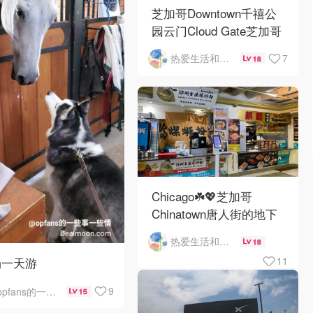
芝加哥Downtown千禧公
园云门Cloud Gate芝加哥
河街景❤️鳞次栉比的高楼
7
热爱生活和自由的轻舞飞扬
18
Chicago☘️💖芝加哥
Chinatown唐人街的地下
mini小美食城
热爱生活和自由的轻舞飞扬
18
11
场一天游
9
opfans的一些事一些情
15