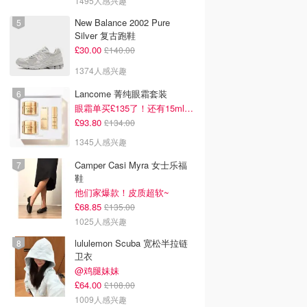
1495人感兴趣
New Balance 2002 Pure
Silver 复古跑鞋
£30.00
£140.00
1374人感兴趣
Lancome 菁纯眼霜套装
眼霜单买£135了！还有15ml面霜+5ml精华~！
£93.80
£134.00
1345人感兴趣
Camper Casi Myra 女士乐福
鞋
他们家爆款！皮质超软~
£68.85
£135.00
1025人感兴趣
lululemon Scuba 宽松半拉链
卫衣
@鸡腿妹妹
£64.00
£108.00
1009人感兴趣