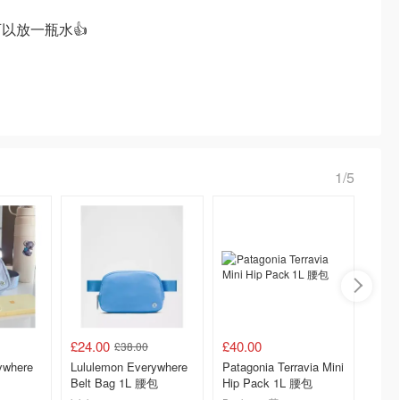
以放一瓶水👍
1/5
£24.00
£40.00
£45.0
£38.00
ywhere
Lululemon Everywhere
Patagonia Terravia Mini
Arc'te
Belt Bag 1L 腰包
Hip Pack 1L 腰包
2.5L