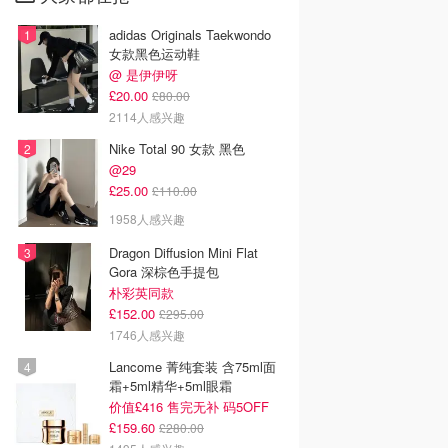
adidas Originals Taekwondo
女款黑色运动鞋
@ 是伊伊呀
£20.00
£80.00
2114人感兴趣
Nike Total 90 女款 黑色
@29
£25.00
£110.00
1958人感兴趣
Dragon Diffusion Mini Flat
Gora 深棕色手提包
朴彩英同款
£152.00
£295.00
1746人感兴趣
Lancome 菁纯套装 含75ml面
霜+5ml精华+5ml眼霜
价值£416 售完无补 码5OFF
£159.60
£280.00