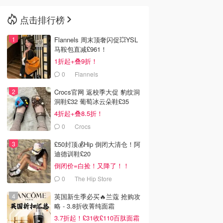
点击排行榜
🇳🇿
新西兰
Flannels 周末顶奢闪促💥YSL
马鞍包直减£961！
1折起+叠9折！
0
Flannels
Crocs官网 返校季大促 豹纹洞
洞鞋£32 葡萄冰云朵鞋£35
4折起+叠8.5折！
0
Crocs
£50封顶💰Hip 倒闭大清仓！阿
迪德训鞋£20
倒闭价=白捡！又降了！！
0
The Hip Store
英国新生季必买🔥兰蔻 抢购攻
略 - 3.8折收菁纯面霜
3.7折起！£31收£110百肽面霜