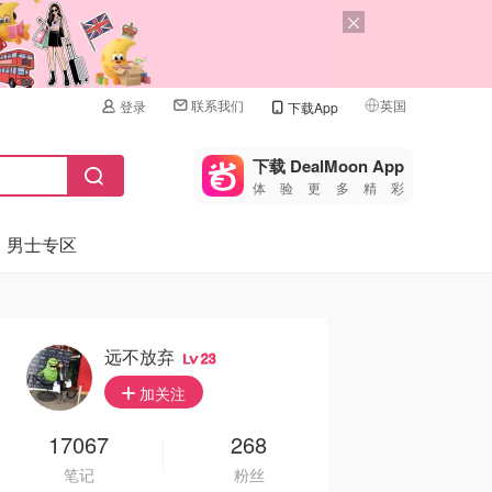
联系我们
英国
登录
下载App
🇺🇸
美国
下载 DealMoon App
体验更多精彩
🇨🇳
中国
男士专区
🇨🇦
加拿大
🇬🇧
英国
🇩🇪
德国
远不放弃
23
🇫🇷
加关注
法国
🇮🇹
17067
268
意大利
笔记
粉丝
🇦🇺
澳洲