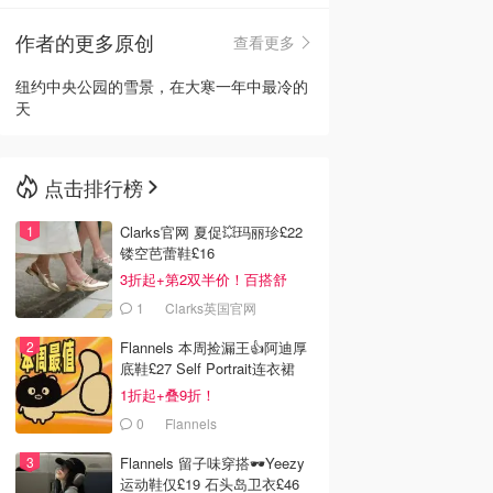
作者的更多原创
查看更多
🇳🇿
新西兰
纽约中央公园的雪景，在大寒一年中最冷的
天
点击排行榜
Clarks官网 夏促💥玛丽珍£22
镂空芭蕾鞋£16
3折起+第2双半价！百搭舒
服！
1
Clarks英国官网
Flannels 本周捡漏王👍阿迪厚
底鞋£27 Self Portrait连衣裙
£63
1折起+叠9折！
0
Flannels
Flannels 留子味穿搭🕶️Yeezy
运动鞋仅£19 石头岛卫衣£46