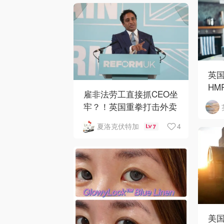
英
HMR
雇非法劳工直接抓CEO坐
镑，
牢？！英国重拳打击外卖
平台黑工
4
夏洛克伏特加
7
美