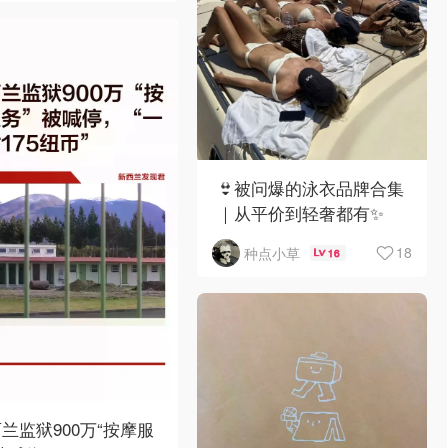
👙被问爆的泳衣品牌合集
｜从平价到轻奢都有✨
18
种点小草
16
兰监狱900万“按摩服