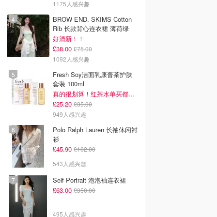
1175人感兴趣
BROW END. SKIMS Cotton
Rib 长款背心连衣裙 薄荷绿
好清新！！
£38.00
£75.00
1092人感兴趣
Fresh Soy洁面乳康普茶护肤
套装 100ml
真的很划算！红茶水单买都要£35！
£25.20
£35.00
949人感兴趣
Polo Ralph Lauren 长袖休闲衬
衫
£45.90
£102.00
543人感兴趣
Self Portrait 泡泡袖连衣裙
£63.00
£350.00
495人感兴趣