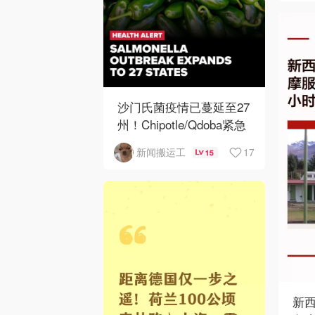
沙门氏菌疫情已蔓延至27
州！Chipotle/Qdoba紧急
下架辣椒
17
新闻搬运工
15
新西