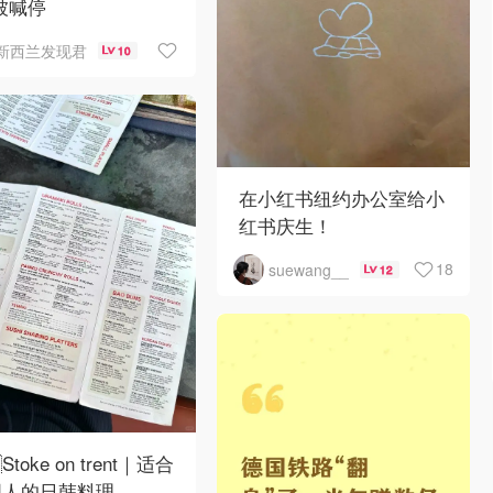
被喊停
新西兰发现君
10
在小红书纽约办公室给小
红书庆生！
18
suewang__
12
Stoke on trent｜适合
国人的日韩料理