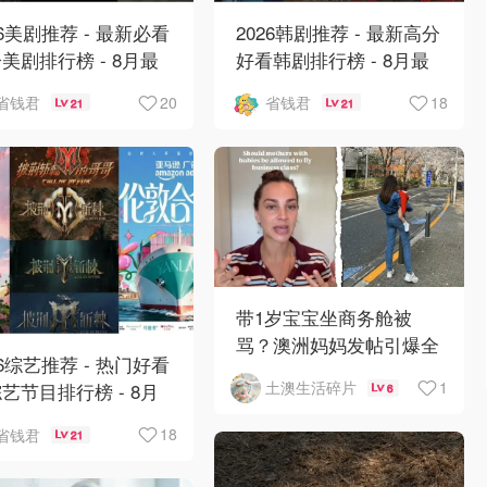
26美剧推荐 - 最新必看
2026韩剧推荐 - 最新高分
美剧排行榜 - 8月最
好看韩剧排行榜 - 8月最
 《​​足球教练 》第四季
新：丁海寅《我的荒糖恋
20
18
省钱君
省钱君
21
21
归！
爱 》上线❣️
带1岁宝宝坐商务舱被
骂？澳洲妈妈发帖引爆全
26综艺推荐 - 热门好看
网争议
1
土澳生活碎片
艺节目排行榜 - 8月
6
:《​​伦敦合伙人》回
18
省钱君
21
啦