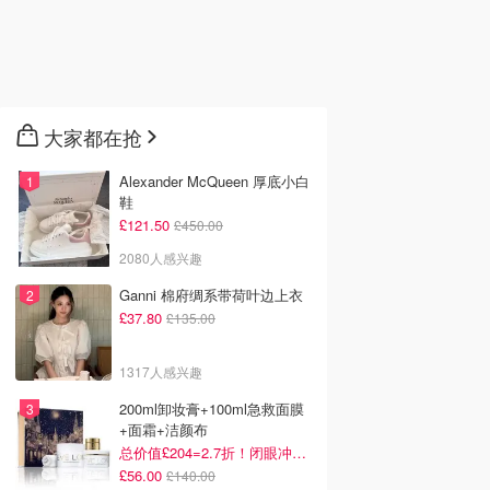
大家都在抢
Alexander McQueen 厚底小白
鞋
£121.50
£450.00
2080人感兴趣
Ganni 棉府绸系带荷叶边上衣
£37.80
£135.00
1317人感兴趣
200ml卸妆膏+100ml急救面膜
+面霜+洁颜布
总价值£204=2.7折！闭眼冲这套！
£56.00
£140.00