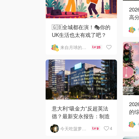
20
高分
新:
🇬🇧全城都在演！🎭你的
回
UK生活也太有戏了吧？
分享日常赢礼卡
来自月球的晒晒君
25
20
意大利“吸金力”反超英法
的综
德？最新安永报告：制造
最新
业与AI成投资新宠！
归
4
今天吃菠萝披萨了吗
9