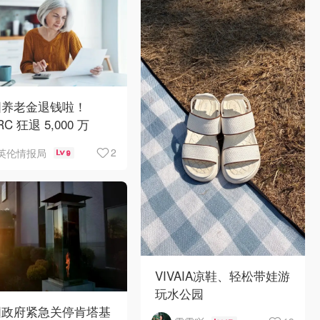
国养老金退钱啦！
C 狂退 5,000 万
人均可领 £4,000！
2
英伦情报局
9
VIVAIA凉鞋、轻松带娃游
玩水公园
国政府紧急关停肯塔基