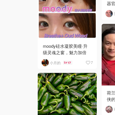
器
moody硅水凝胶美瞳·升
级灵魂之窗，魅力加倍
7
小月的
17
荷
侠
哥