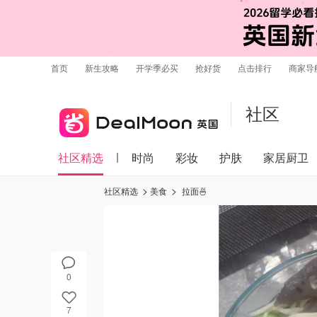
首页
新生攻略
开学季必买
抢好货
点击排行
商家导
社区
社区精选
时尚
彩妆
护肤
家居厨卫
社区精选
美食
拉面🍜
0
7