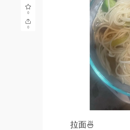
0
0
拉面🍜