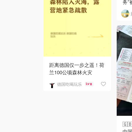
务”
距离德国仅一步之遥！荷
兰100公顷森林火灾
德国吃喝玩乐
8
🇬
中