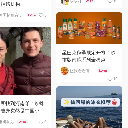
19
雯雯吖
17
官捐赠机构
5
美国犄角旮旯新鲜事
14
星巴克秋季限定开抢！超
市版南瓜系列全盘点
让我看看有啥好吃的
16
10
兰豆找到河南弟！蜘蛛
的替身竟然是中国小
？！
9
琳娜贝尔
15