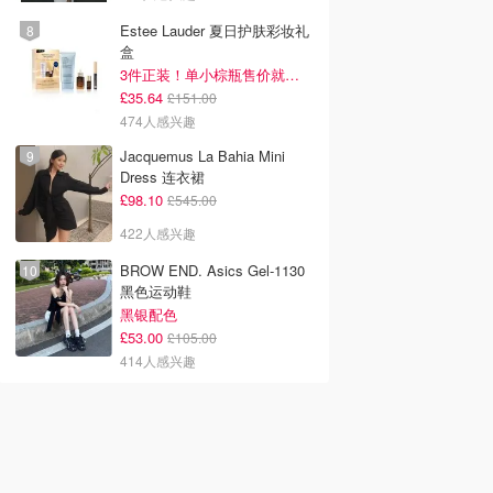
Estee Lauder 夏日护肤彩妆礼
盒
3件正装！单小棕瓶售价就要£65！
£35.64
£151.00
474人感兴趣
Jacquemus La Bahia Mini
Dress 连衣裙
£98.10
£545.00
422人感兴趣
BROW END. Asics Gel-1130
黑色运动鞋
黑银配色
£53.00
£105.00
414人感兴趣