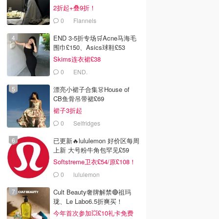
2折起+叠9折！
0
Flannels
END 3-5折专场🛒Acne马海毛
围巾£150、Asics球鞋£53
Skims连衣裙£38
0
END.
漂亮小裙子合集👗House of
CB鱼骨吊带裙£69
裙子3折起
0
Selfridges
已更新🔥lululemon 好价区每周
上新 大号粉牛角包罕见£59
Softstreme卫衣£54/原£108！
0
lululemon
Cult Beauty奢牌解禁🔴祖玛
珑、Le Labo6.5折爽买！
今年首次参加💥£10礼卡免费