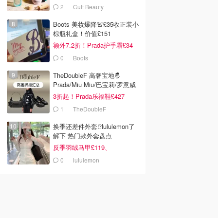
拿
2
Cult Beauty
Boots 美妆爆降🚨£35收正装小
棕瓶礼盒！价值£151
额外7.2折！Prada护手霜£34
0
Boots
TheDoubleF 高奢宝地🤴
Prada/Miu Miu/巴宝莉/罗意威
3折起！Prada乐福鞋£427
1
TheDoubleF
换季还差件外套⁉️lululemon了
解下 热门款外套盘点
反季羽绒马甲£119、
Define£84
0
lululemon