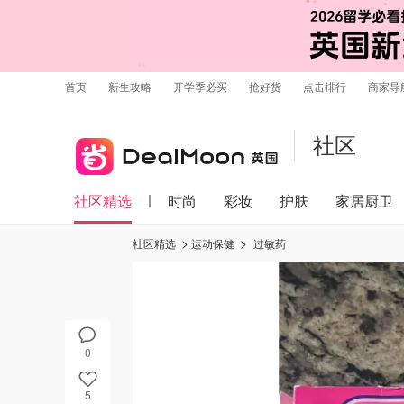
首页
新生攻略
开学季必买
抢好货
点击排行
商家导
社区
社区精选
时尚
彩妆
护肤
家居厨卫
社区精选
运动保健
过敏药
0
5