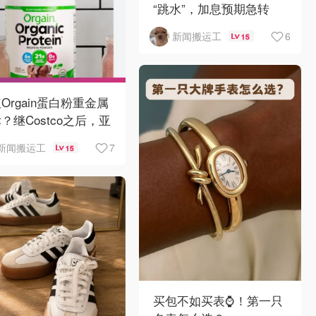
“跳水”，加息预期急转
弯！
6
新闻搬运工
15
Orgain蛋白粉重金属
？继Costco之后，亚
逊也被告了！
7
新闻搬运工
15
买包不如买表⌚️！第一只