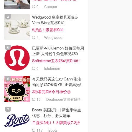
£68！
0
Camper
Wedgwood 皇室餐具夏促☕️
Vera Wang茶杯£12
5折起！吸管杯£22
4
Wedgwood
已更新🔥lululemon 好价区每周
上新 大号粉牛角包罕见£59
Softstreme卫衣£54/原£108！
0
lululemon
今天我只买这仨👉Ganni泡泡
袖衬衫£37🎁送YSL正装高光!
3秒看完DM今日神价㊙️
15
Dealmoon英国省钱快
报
Boots 英国折扣 | 新生季学生
优惠、积分、必买清单
兰蔻买3免1！大牌美妆7.2折
117
Boots