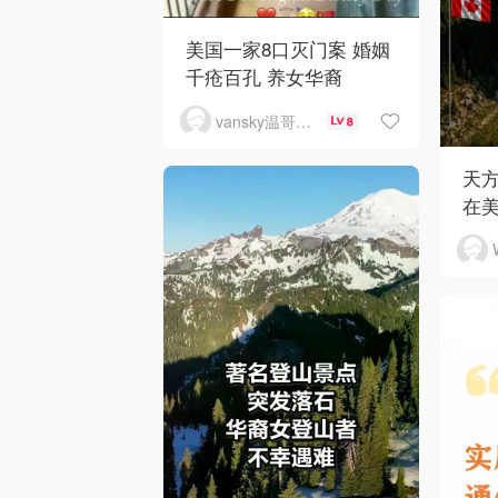
美国一家8口灭门案 婚姻
千疮百孔 养女华裔
vansky温哥华天空
8
天
在