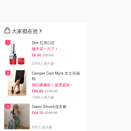
大家都在抢
Dior 红管口红
随手买一只了！
£6.00
£32.00
2243人感兴趣
Camper Casi Myra 女士乐福
鞋
他们家爆款！皮质超软~
£68.85
£135.00
1088人感兴趣
Ganni Smock连衣裙
£44.10
£245.00
855人感兴趣