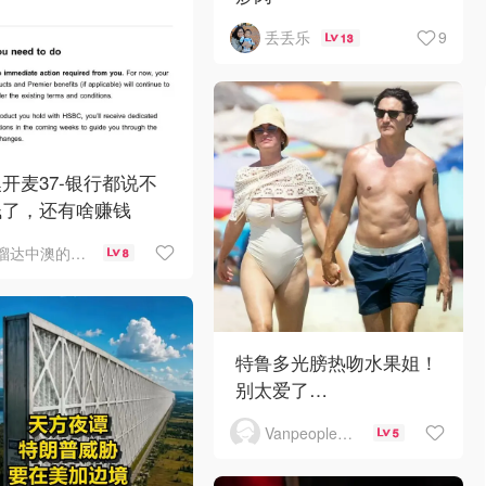
9
丢丢乐
13
开麦37-银行都说不
钱了，还有啥赚钱
溜达中澳的王公子
8
特鲁多光膀热吻水果姐！
别太爱了…
Vanpeople人在温哥华
5