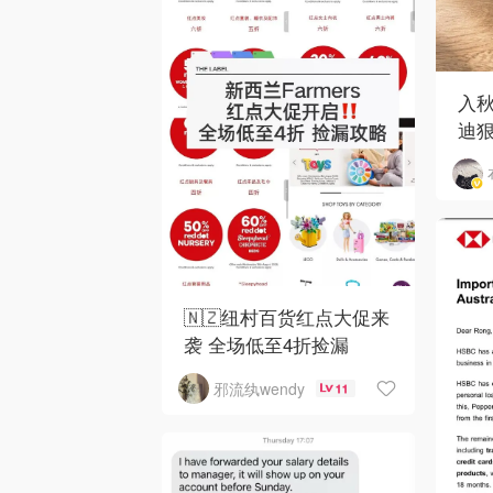
入
迪狠
和 
🇳🇿纽村百货红点大促来
袭 全场低至4折捡漏
邪流纨wendy
11