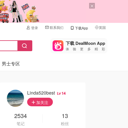
联系我们
英国
登录
下载App
🇺🇸
美国
下载 DealMoon App
体验更多精彩
🇨🇳
中国
男士专区
🇨🇦
加拿大
🇬🇧
英国
🇩🇪
德国
Linda520best
14
🇫🇷
加关注
法国
🇮🇹
2534
13
意大利
笔记
粉丝
🇦🇺
澳洲