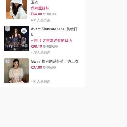
卫衣
@鸡腿妹妹
£64.00
£108.00
491人感兴趣
Avant Skincare 2026 美妆日
历
=1折！之前拿过奖的日历
£98.10
£1029.00
478人感兴趣
Ganni 棉府绸系带荷叶边上衣
£37.80
£135.00
464人感兴趣