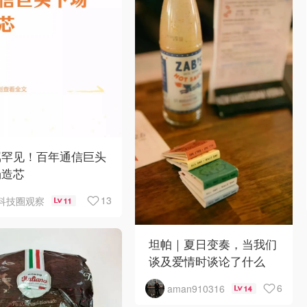
属罕见！百年通信巨头
场造芯
13
科技圈观察
11
坦帕｜夏日变奏，当我们
谈及爱情时谈论了什么
6
aman910316
14