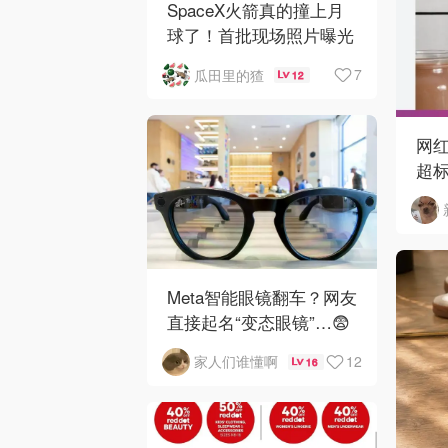
SpaceX火箭真的撞上月
球了！首批现场照片曝光
7
瓜田里的猹
12
网红
超标
马
Meta智能眼镜翻车？网友
直接起名“变态眼镜”…😨
12
家人们谁懂啊
16