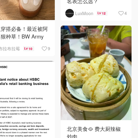
名表怎么选？
4
LuxMoon
12
秋穿搭必备！最近被阿
狠种草！BW Army
Sambae 值得拥有！
9
布拉布拉莓
10
北京美食🥘 费大厨辣椒
炒肉