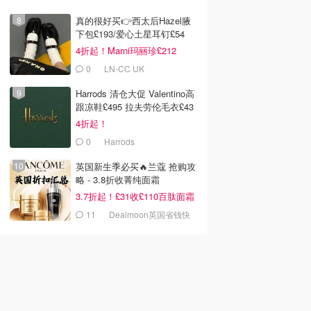
真的很好买👉西太后Hazel腋
下包£193/爱心土星耳钉£54
4折起！Marni玛丽珍£212
0
LN-CC UK
Harrods 清仓大促 Valentino高
跟凉鞋£495 拉夫劳伦毛衣£43
4折起！
0
Harrods
英国新生季必买🔥兰蔻 抢购攻
略 - 3.8折收菁纯面霜
3.7折起！£31收£110百肽面霜
套装
11
Dealmoon英国省钱快
报