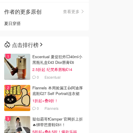
作者的更多原创
查看更多
🇳🇿
新西兰
夏日穿搭
点击排行榜
Escentual 夏促狂炸💥40ml小
黑瓶礼盒£43 Dior唇膏£6
2.5折起 纪梵希唇釉£14
0
Escentual
Flannels 本周捡漏王👍阿迪厚
底鞋£27 Self Portrait连衣裙
£63
1折起+叠9折！
0
Flannels
疑似霸哥❗️Camper 官网折上折
🔥绑带芭蕾鞋£61！
5折起+叠8.5折！爆款乐福