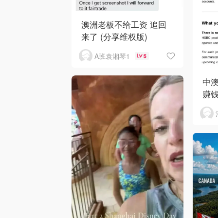
澳洲老板不给工资 追回
来了 (分享维权版)
A班袁湘琴1
5
中澳
赚