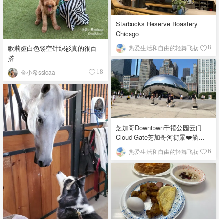
Starbucks Reserve Roastery
Chicago
歌莉娅白色镂空针织衫真的很百
热爱生活和自由的轻舞飞扬
8
搭
金小希ssicaa
18
芝加哥Downtown千禧公园云门
Cloud Gate芝加哥河街景❤️鳞次
栉比的高楼
热爱生活和自由的轻舞飞扬
6