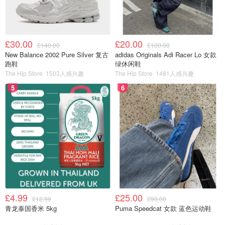
£30.00
£20.00
£140.00
£100.00
New Balance 2002 Pure Silver 复古
adidas Originals Adi Racer Lo 女款
跑鞋
绿休闲鞋
The Hip Store
1503人感兴趣
The Hip Store
1481人感兴趣
5
6
£4.99
£25.00
£12.99
£90.00
青龙泰国香米 5kg
Puma Speedcat 女款 蓝色运动鞋