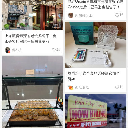
网红Orgain蛋白粉重金属超标？继
Costco之后，亚马逊也被告了！
新闻搬运工
16
上海藏得最深的老钱风餐厅｜鲁
迅会客厅里吃一顿潮粤菜🍴
偲小卉
25
氛围灯｜这个真的必须给它加个
赞🌊
西瓜瓜瓜
14