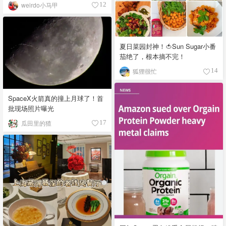
weirdo小马甲
12
夏日菜园封神！🍅Sun Sugar小番
茄绝了，根本摘不完！
狐狸很忙
14
SpaceX火箭真的撞上月球了！首
批现场照片曝光
瓜田里的猹
17