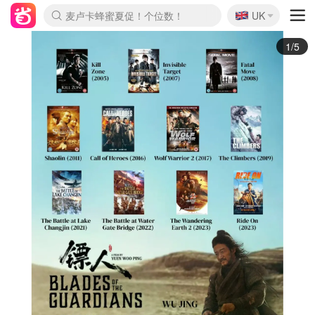
🇬🇧
Prada/Miu 4.8折！
UK
麦卢卡蜂蜜夏促！个位数！
啥？必胜客披萨5折！
2/5