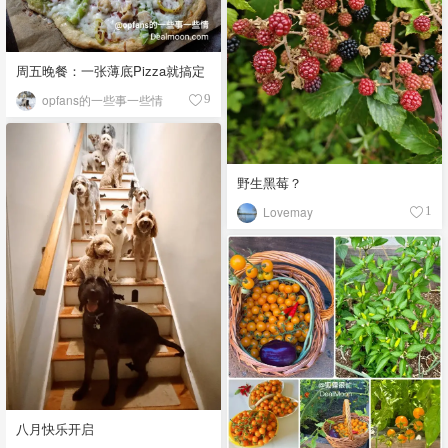
周五晚餐：一张薄底Pizza就搞定
opfans的一些事一些情
9
野生黑莓？
Lovemay
1
八月快乐开启