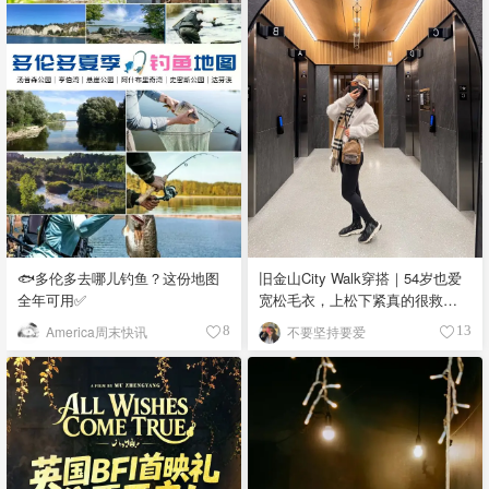
🐟多伦多去哪儿钓鱼？这份地图
旧金山City Walk穿搭｜54岁也爱
全年可用✅
宽松毛衣，上松下紧真的很救比
例
America周末快讯
不要坚持要爱
8
13