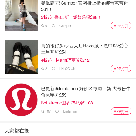
疑似霸哥❗️Camper 官网折上折🔥绑带芭蕾鞋
£61！
5折起+叠8.5折！爆款乐福£68！
0
Camper
APP打开
真的很好买👉西太后Hazel腋下包£193/爱心
土星耳钉£54
4折起！Marni玛丽珍£212
2
LN-CC UK
APP打开
已更新🔥lululemon 好价区每周上新 大号粉牛
角包罕见£59
Softstreme卫衣£54/原£108！
107
lululemon
APP打开
大家都在抢