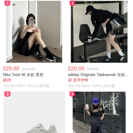
1
2
£25.00
£20.00
£110.00
£80.00
Nike Total 90 女款 黑色
adidas Originals Taekwondo 女款黑色运动鞋
@29
@ 是伊伊呀
The Hip Store
2302人感兴趣
The Hip Store
2206人感兴趣
3
4