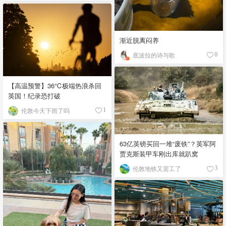
渐近脱离闷养
底波拉的诗与歌
8
【高温预警】36℃极端热浪杀回
英国！纪录恐打破
伦敦今天下雨了吗
1
63亿英镑买回一堆“废铁”？英军阿
贾克斯装甲车刚出库就趴窝
伦敦地铁又罢工了
3