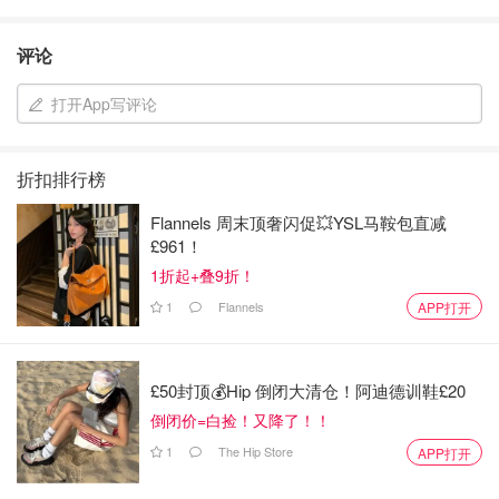
评论
打开App写评论
折扣排行榜
Flannels 周末顶奢闪促💥YSL马鞍包直减
£961！
1折起+叠9折！
1
Flannels
APP打开
£50封顶💰Hip 倒闭大清仓！阿迪德训鞋£20
倒闭价=白捡！又降了！！
1
The Hip Store
APP打开