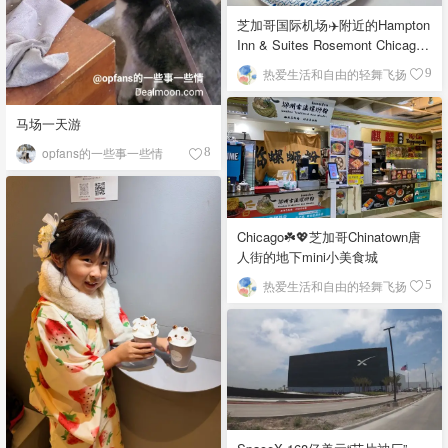
芝加哥国际机场✈️附近的Hampton
Inn & Suites Rosemont Chicago
O'Hare自助早餐
热爱生活和自由的轻舞飞扬
9
马场一天游
opfans的一些事一些情
8
Chicago☘️💖芝加哥Chinatown唐
人街的地下mini小美食城
热爱生活和自由的轻舞飞扬
5