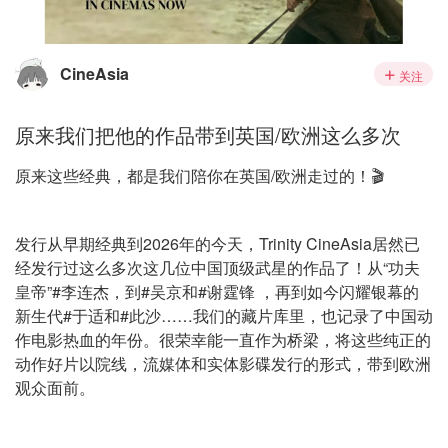
CineAsia
关注
原来我们把他的作品带到英国/欧洲这么多次
原来这些经典，都是我们陪你在英国/欧洲走过的！🎬
发行从早期经典到2026年的今天，Trinity CineAsia居然已
经发行过这么多次这几位中国顶级武星的作品了！从“功夫
皇帝”#李连杰，到#吴京和#谢霆锋 ，再到如今闪耀银幕的
新生代#于适和#此沙……我们的藏片库里，也记录了中国动
作电影热血的年份。很荣幸能一直作为桥梁，将这些纯正的
动作好片以院线，流媒体和实体影碟发行的形式，带到欧洲
观众面前。