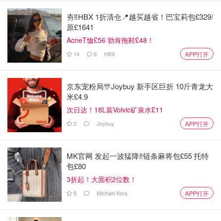
夯‼️HBX 1折清仓📍越买越省！巴宝莉包£329/
原£1641
AcneT恤£56 勃肯拖鞋£48！
14
6
HBX
APP打开
京东宠粉局🎊Joybuy 新手区巨折 10斤青龙大
米£4.9
次日达！18L装Volvic矿泉水£11
2
Joybuy
APP打开
MK官网 发起一波猛降‼️链条麻将包£55 托特
包£80
3折起！大面积2位数！
9
Michael Kors
APP打开