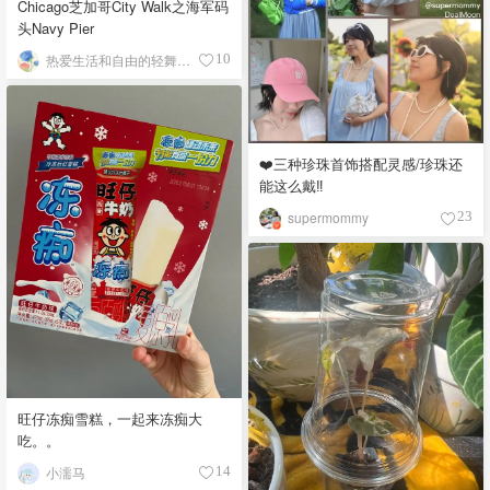
Chicago芝加哥City Walk之海军码
头Navy Pier
热爱生活和自由的轻舞飞扬
10
❤️三种珍珠首饰搭配灵感/珍珠还
能这么戴‼️
supermommy
23
旺仔冻痴雪糕，一起来冻痴大
吃。。
小濡马
14