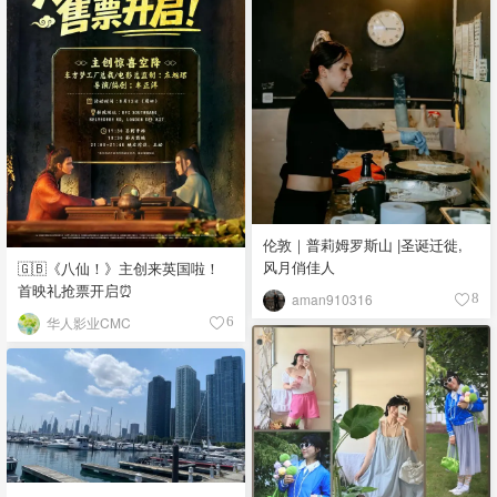
伦敦｜普莉姆罗斯山 |圣诞迁徙,
风月俏佳人
🇬🇧《八仙！》主创来英国啦！
首映礼抢票开启⏰
aman910316
8
华人影业CMC
6