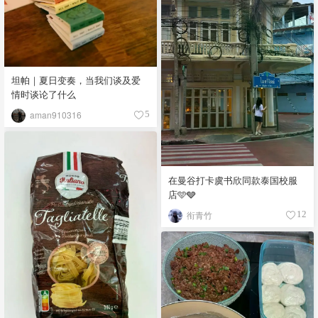
坦帕｜夏日变奏，当我们谈及爱
情时谈论了什么
aman910316
5
在曼谷打卡虞书欣同款泰国校服
店🩵🩶
衔青竹
12