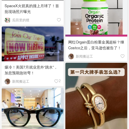
SpaceX火箭真的撞上月球了！首
批现场照片曝光
瓜田里的猹
网红Orgain蛋白粉重金属超标？继
Costco之后，亚马逊也被告了！
新闻搬运工
爆冷！美国7月就业意外“跳水”，
加息预期急转弯！
新闻搬运工
2