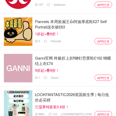
107
lululemon
APP打开
Flannels 本周捡漏王👍阿迪厚底鞋£27 Self
Portrait连衣裙£63
1折起+叠9折！
4
Flannels
APP打开
Ganni官网 终极折上折❗️铆钉芭蕾鞋£162 蝴蝶
结上衣£74
5折起+叠9折！
1
Ganni
APP打开
LOOKFANTASTIC2026英国新生季 | 每日低
价必买榜
兰蔻菁纯套装3.8折！
999+
112
LOOKFANTASTIC.COM
APP打开