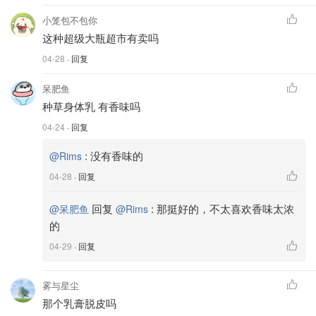
小笼包不包你
这种超级大瓶超市有卖吗
04-28
· 回复
呆肥鱼
种草身体乳 有香味吗
04-24
· 回复
:
没有香味的
@Rims
04-28
· 回复
回复
:
那挺好的，不太喜欢香味太浓
@呆肥鱼
@Rims
的
04-29
· 回复
雾与星尘
那个乳膏脱皮吗