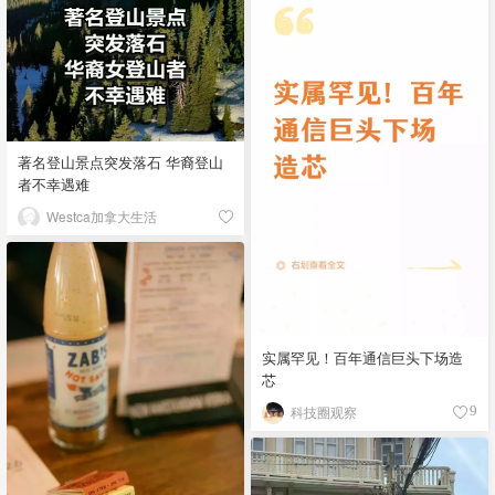
著名登山景点突发落石 华裔登山
者不幸遇难
Westca加拿大生活
实属罕见！百年通信巨头下场造
芯
科技圈观察
9