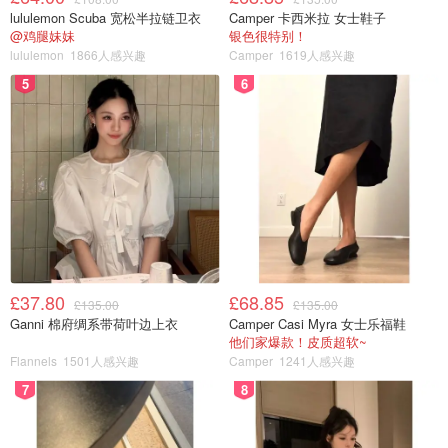
lululemon Scuba 宽松半拉链卫衣
Camper 卡西米拉 女士鞋子
@鸡腿妹妹
银色很特别！
lululemon
1866人感兴趣
Camper
1619人感兴趣
5
6
£37.80
£68.85
£135.00
£135.00
Ganni 棉府绸系带荷叶边上衣
Camper Casi Myra 女士乐福鞋
他们家爆款！皮质超软~
Flannels
1501人感兴趣
Camper
1241人感兴趣
7
8