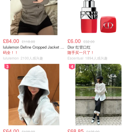
£84.00
£6.00
£118.00
£32.00
lululemon Define Cropped Jacket Nulu 短款夹克
Dior 红管口红
码全！！
随手买一只了！
lululemon
2100人感兴趣
Escentual
1894人感兴趣
3
4
£64.00
£68.85
£108.00
£135.00