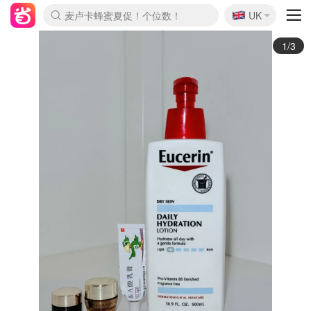
🇬🇧
Prada/Miu 4.8折！
UK
麦卢卡蜂蜜夏促！个位数！
啥？必胜客披萨5折！
2/3