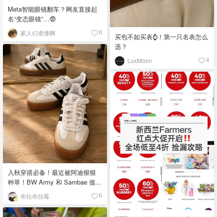
Meta智能眼镜翻车？网友直接起
名“变态眼镜”…😨
家人们谁懂啊
8
买包不如买表⌚️！第一只名表怎么
选？
LuxMoon
4
入秋穿搭必备！最近被阿迪狠狠
种草！BW Army 和 Sambae 值得
拥有！
布拉布拉莓
6