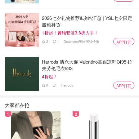
2026七夕礼物推荐&攻略汇总 | YSL七夕限定
唇釉补货
1折起！菁纯套装3.8折入手！
2
1
Dealmoon英国省钱快报
APP打开
Harrods 清仓大促 Valentino高跟凉鞋£495 拉
夫劳伦毛衣£43
4折起！
0
Harrods
APP打开
大家都在抢
1
2