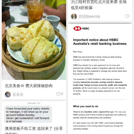
🇳🇿纽村百货红点大促来袭 全场
低至4折捡漏
邪流纨wendy
北京美食🥘 费大厨辣椒炒肉
丢丢乐
9
澳洲老板不给工资 追回来了 (分享