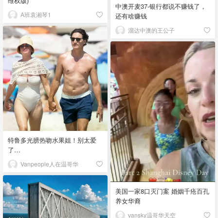
维权版)
中澳开麦37-银行都说不赚钱了，
A班袁湘琴1
还有啥赚钱
溜达中澳的王公子
特鲁多光膀热吻水果姐！别太爱
了…
Vanpeople人在温哥华
美国一家8口灭门案 婚姻千疮百孔
养女华裔
vansky温哥华天空