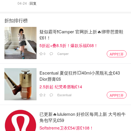
04-24
· 回复
折扣排行榜
疑似霸哥❗️Camper 官网折上折🔥绑带芭蕾鞋
£61！
5折起+叠8.5折！爆款乐福£68！
0
Camper
APP打开
Escentual 夏促狂炸💥40ml小黑瓶礼盒£43
Dior唇膏£6
2.5折起 纪梵希唇釉£14
2
Escentual
APP打开
已更新🔥lululemon 好价区每周上新 大号粉牛
角包罕见£59
Softstreme卫衣£54/原£108！