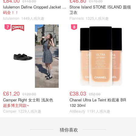
£84.00
£46.80
£118.00
£170.00
lululemon Define Cropped Jacket Nulu 短款夹克
Stone Island STONE ISLAND 圆领
码全！！
卫衣
lululemon
1449人感兴趣
Flannels
1325人感兴趣
7
8
£61.20
£38.03
£120.00
£52.00
Camper Right 女士鞋 浅灰色
Chanel Ultra Le Teint 粉底液 BR
超多博主同款~
132 30ml
Camper
1229人感兴趣
AllBeauty
1191人感兴趣
猜你喜欢