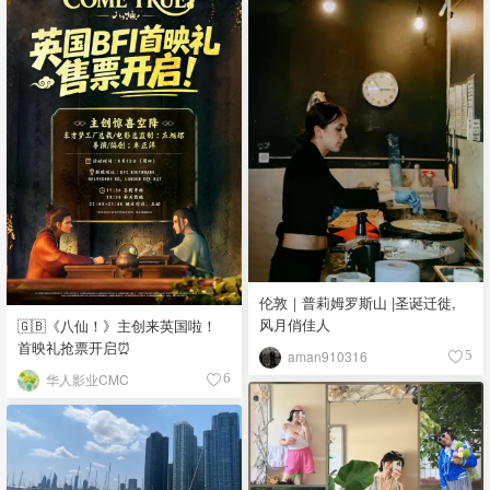
伦敦｜普莉姆罗斯山 |圣诞迁徙,
风月俏佳人
🇬🇧《八仙！》主创来英国啦！
首映礼抢票开启⏰
aman910316
5
华人影业CMC
6