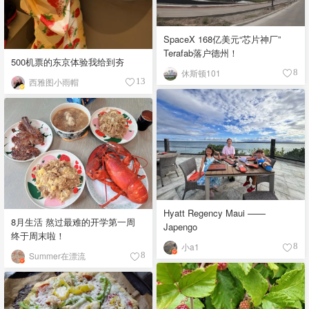
SpaceX 168亿美元“芯片神厂”
Terafab落户德州！
500机票的东京体验我给到夯
休斯顿101
8
西雅图小雨帽
13
Hyatt Regency Maui ——
8月生活 熬过最难的开学第一周
Japengo
终于周末啦！
小a1
8
Summer在漂流
8