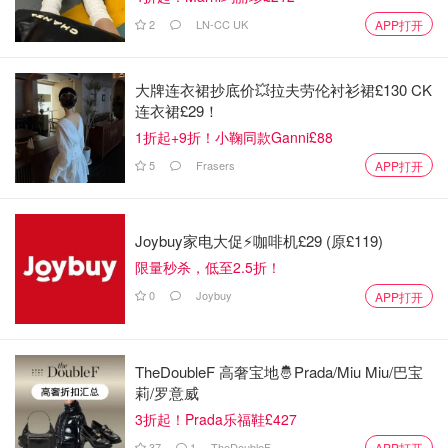
2
LN-CC UK
APP打开
大牌连衣裙抄底价💥拉夫劳伦衬衫裙£130 CK
连衣裙£29！
1折起+9折！小鞠同款Ganni£88
5
Frasers
APP打开
Joybuy家电大促⚡咖啡机£29 (原£119)
限量秒杀，低至2.5折！
0
Joybuy
APP打开
TheDoubleF 高奢宝地🤴Prada/Miu Miu/巴宝
莉/罗意威
3折起！Prada乐福鞋£427
37
1
TheDoubleF
APP打开