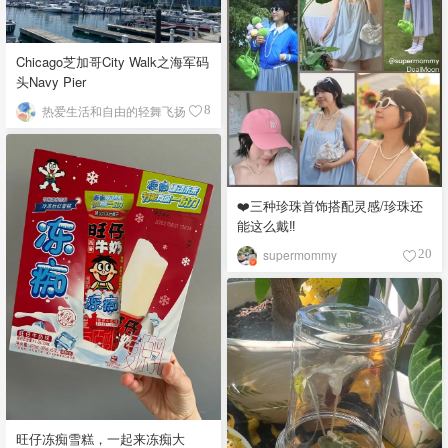
Chicago芝加哥City Walk之海军码
头Navy Pier
热爱生活和自由的轻舞飞扬
8
❤️三种珍珠首饰搭配灵感/珍珠还
能这么戴‼️
supermommy
20
旺仔冻痴雪糕，一起来冻痴大