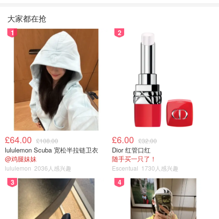
大家都在抢
1
2
£64.00
£6.00
£108.00
£32.00
lululemon Scuba 宽松半拉链卫衣
Dior 红管口红
@鸡腿妹妹
随手买一只了！
lululemon
2036人感兴趣
Escentual
1730人感兴趣
3
4