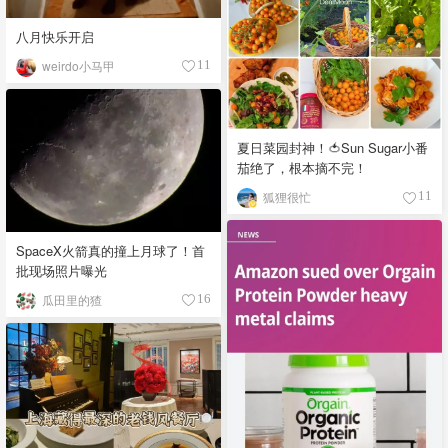
八月快乐开启
weirdo小马甲
11
夏日菜园封神！🍅Sun Sugar小番
茄绝了，根本摘不完！
狐狸很忙
11
SpaceX火箭真的撞上月球了！首
批现场照片曝光
瓜田里的猹
16