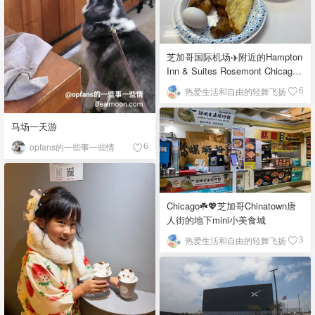
芝加哥国际机场✈️附近的Hampton
Inn & Suites Rosemont Chicago
O'Hare自助早餐
热爱生活和自由的轻舞飞扬
6
马场一天游
opfans的一些事一些情
6
Chicago☘️💖芝加哥Chinatown唐
人街的地下mini小美食城
热爱生活和自由的轻舞飞扬
3