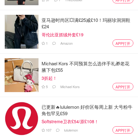
亚马逊时尚区💥满£25减£10！玛丽珍洞洞鞋
£24
哥伦比亚抓绒外套£19
1
Amazon
APP打开
Michael Kors 不同预算怎么选伴手礼🎁老花
腋下包£55
3折起！
5
Michael Kors
APP打开
已更新🔥lululemon 好价区每周上新 大号粉牛
角包罕见£59
Softstreme卫衣£54/原£108！
107
lululemon
APP打开