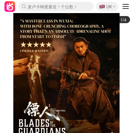
🇬🇧
Prada/Miu 4.8折！
UK
麦卢卡蜂蜜夏促！个位数！
啥？必胜客披萨5折！
2/4