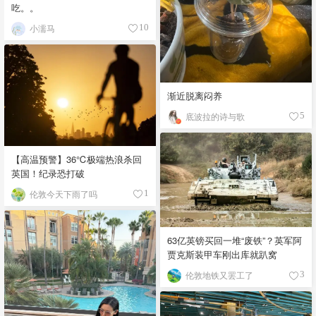
吃。。
小濡马
10
渐近脱离闷养
底波拉的诗与歌
5
【高温预警】36℃极端热浪杀回
英国！纪录恐打破
伦敦今天下雨了吗
1
63亿英镑买回一堆“废铁”？英军阿
贾克斯装甲车刚出库就趴窝
伦敦地铁又罢工了
3