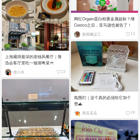
网红Orgain蛋白粉重金属超标？继
Costco之后，亚马逊也被告了！
新闻搬运工
15
上海藏得最深的老钱风餐厅｜鲁
迅会客厅里吃一顿潮粤菜🍴
偲小卉
21
氛围灯｜这个真的必须给它加个
赞🌊
西瓜瓜瓜
10