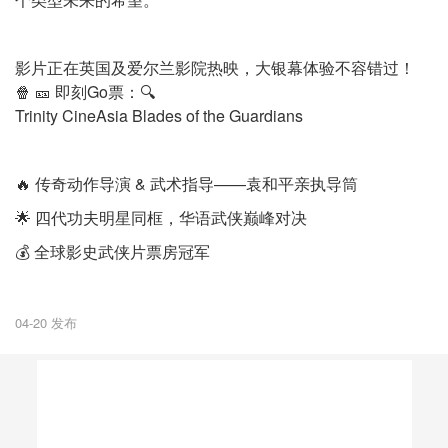
影片正在英国及爱尔兰影院热映，大银幕体验不容错过！
🍿 🎫 即刻Go票：🔍
Trinity CineAsia Blades of the Guardians
🔥 传奇动作导演 & 武术指导——袁和平亲执导筒
🌟 四代功夫明星同框，华语武侠巅峰对决
💰 全球影史武侠片票房冠军
04-20 发布