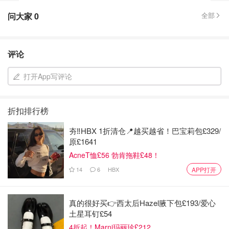
问大家
0
全部
评论
打开App写评论
折扣排行榜
夯‼️HBX 1折清仓📍越买越省！巴宝莉包£329/
原£1641
AcneT恤£56 勃肯拖鞋£48！
14
6
HBX
APP打开
真的很好买👉西太后Hazel腋下包£193/爱心
土星耳钉£54
4折起！Marni玛丽珍£212