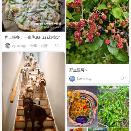
周五晚餐：一张薄底Pizza就搞定
opfans的一些事一些情
8
野生黑莓？
Lovemay
1