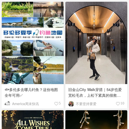
🐟多伦多去哪儿钓鱼？这份地图
旧金山City Walk穿搭｜54岁也爱
全年可用✅
宽松毛衣，上松下紧真的很救比
例
America周末快讯
不要坚持要爱
5
10