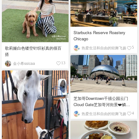
Starbucks Reserve Roastery
Chicago
歌莉娅白色镂空针织衫真的很百
热爱生活和自由的轻舞飞扬
5
搭
金小希ssicaa
13
芝加哥Downtown千禧公园云门
Cloud Gate芝加哥河街景❤️鳞次
栉比的高楼
热爱生活和自由的轻舞飞扬
4