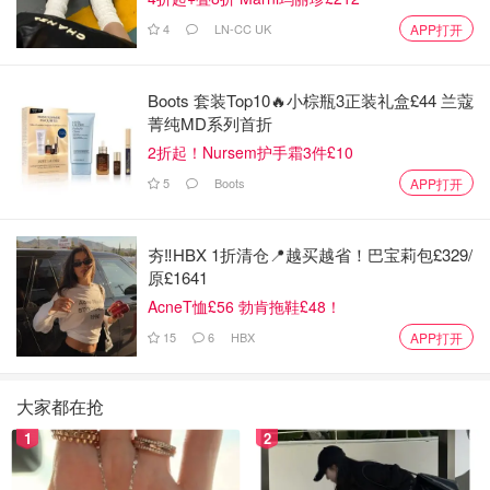
4
LN-CC UK
APP打开
Boots 套装Top10🔥小棕瓶3正装礼盒£44 兰蔻
菁纯MD系列首折
2折起！Nursem护手霜3件£10
5
Boots
APP打开
夯‼️HBX 1折清仓📍越买越省！巴宝莉包£329/
原£1641
AcneT恤£56 勃肯拖鞋£48！
15
6
HBX
APP打开
大家都在抢
1
2