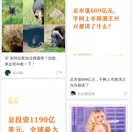
🐻 来阿拉斯加没偶遇熊？别急，
来这里补救一下！
abc個c
6
总市值609亿元，宇树上市路演王
兴兴都讲了
科技圈观察