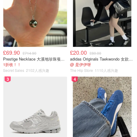
£69.90
£20.00
£714.90
£80.00
Prestige Necklace 大溪地珍珠项链 10-11mm
adidas Originals Taekwondo 女款黑色运动鞋
1折收！！
@ 是伊伊呀
Secret Sales
2102人感兴趣
The Hip Store
1110人感兴趣
3
4