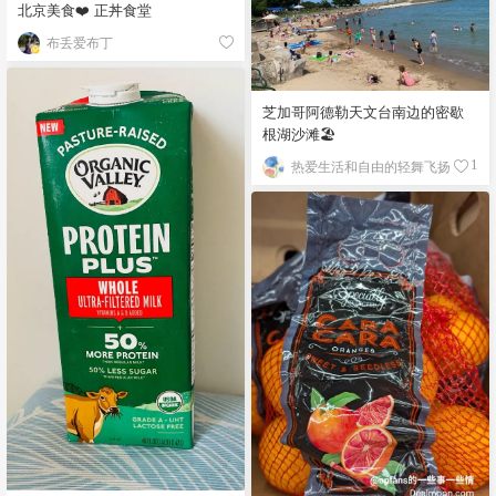
北京美食❤️ 正丼食堂
布丢爱布丁
芝加哥阿德勒天文台南边的密歇
根湖沙滩🏖️
热爱生活和自由的轻舞飞扬
1