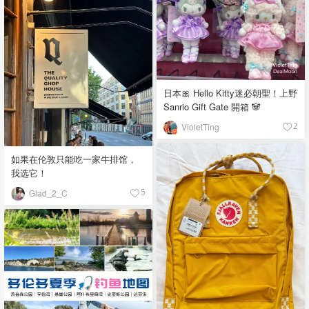
日本🎀 Hello Kitty迷必朝聖！上野
Sanrio Gift Gate 開箱 🐼
VioletTing
2
如果在伦敦只能吃一家牛排馆，
我选它！
Glad_2_C
5