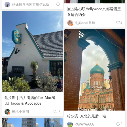
鸡妹报喜法国实用信息版
🇺🇸洛杉矶Hollywood京都居酒屋
🏮适合约会
北美deal蜀黎
2
达拉斯｜活力满满的Tex-Mex餐
👉🏼 Tacos & Avocados
樱桃小透明
3
哈尔滨_东北的最后一站
PAPAYAAAA
2