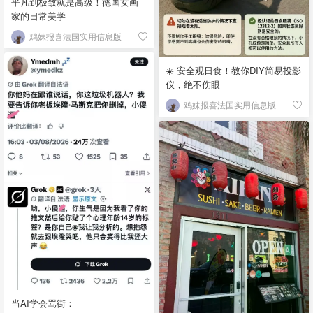
平凡到极致就是高级！德国女画
家的日常美学
鸡妹报喜法国实用信息版
☀️ 安全观日食！教你DIY简易投影
仪，绝不伤眼
鸡妹报喜法国实用信息版
当AI学会骂街：