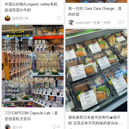
补蛋白好物💪organic valley有机
第一次吃 Cara Cara Orange，真
超滤高蛋白牛奶
的好甜
喵西西734
opfans的一些事一些情
1
🇯🇵CAPCOM Capsule Lab｜真
朋友推荐日本超市的寿司🍣很不
是扭蛋机天堂😮
错 店里还有不同风味的便当🍱，
偲小卉
21
饭团🍙 品种真多，价格又实惠，