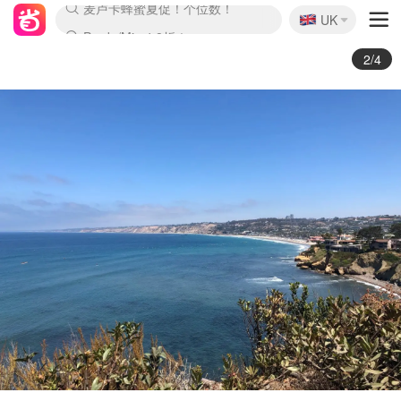
🇬🇧
Prada/Miu 4.8折！
UK
麦卢卡蜂蜜夏促！个位数！
啥？必胜客披萨5折！
3/4