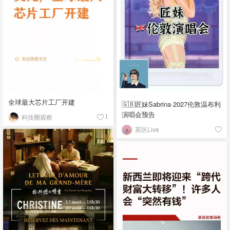
全球最大芯片工厂开建
🇬🇧匠妹Sabrina·2027伦敦温布利
演唱会预告
科技圈观察
1
英区Live