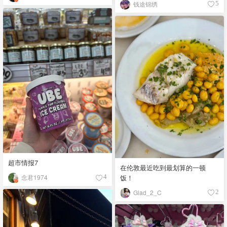
钱途锦绣
5
都看馋了
超市情报7
在伦敦最近吃到最划算的一顿
饭！
念君1974
4
Glad_2_C
2