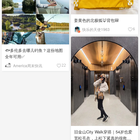
姜黄色的北极狐🦊背包🎒
快乐的天使1963
6
🐟多伦多去哪儿钓鱼？这份地图
全年可用✅
America周末快讯
22
旧金山City Walk穿搭｜54岁也爱
宽松毛衣，上松下紧真的很救比