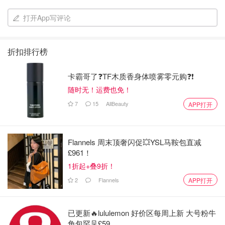
打开App写评论
折扣排行榜
卡霸哥了❓TF木质香身体喷雾零元购❓❗
随时无！运费也免！
7
15
AllBeauty
APP打开
Flannels 周末顶奢闪促💥YSL马鞍包直减
£961！
1折起+叠9折！
2
Flannels
APP打开
已更新🔥lululemon 好价区每周上新 大号粉牛
角包罕见£59