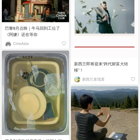
巴黎8月点映｜牛马回到工位了
《阿嬷》还在等你
CineAsia
新西兰即将迎来“跨代财富大转
移”！
新西兰发现君