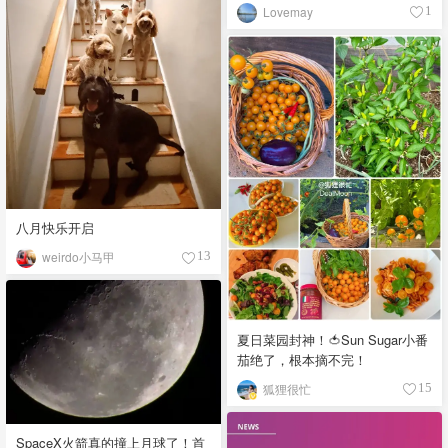
Lovemay
1
八月快乐开启
weirdo小马甲
13
夏日菜园封神！🍅Sun Sugar小番
茄绝了，根本摘不完！
狐狸很忙
15
SpaceX火箭真的撞上月球了！首