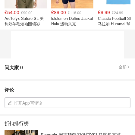
£54.00
£89.00
£9.99
£90.00
£118.00
£24.99
Arc'teryx Satoro SL 美
lululemon Define Jacket
Classic Football Shir
利奴羊毛短袖圆领衫
Nulu 运动夹克
马拉加 Hummel 球迷
恤
问大家
0
全部
评论
打开App写评论
折扣排行榜
Flannels 周末顶奢闪促💥YSL马鞍包直减