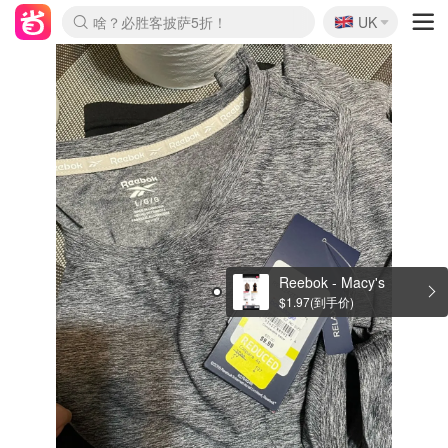
🇬🇧
啥？必胜客披萨5折！
UK
麦卢卡蜂蜜夏促！个位数！
Prada/Miu 4.8折！
Reebok - Macy's
$1.97(到手价)