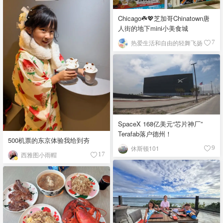
Chicago☘️💖芝加哥Chinatown唐
人街的地下mini小美食城
热爱生活和自由的轻舞飞扬
7
SpaceX 168亿美元“芯片神厂”
Terafab落户德州！
500机票的东京体验我给到夯
休斯顿101
9
西雅图小雨帽
17