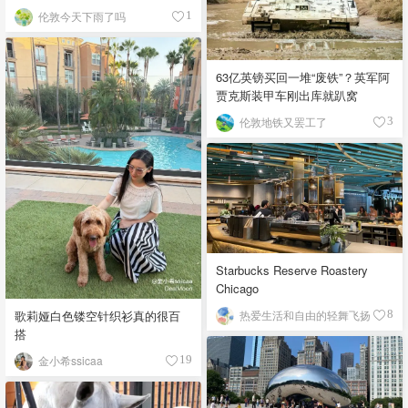
伦敦今天下雨了吗
1
63亿英镑买回一堆“废铁”？英军阿
贾克斯装甲车刚出库就趴窝
伦敦地铁又罢工了
3
Starbucks Reserve Roastery
Chicago
歌莉娅白色镂空针织衫真的很百
热爱生活和自由的轻舞飞扬
8
搭
金小希ssicaa
19