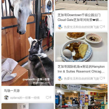
芝加哥Downtown千禧公园云门
Cloud Gate芝加哥河街景❤️鳞次
栉比的高楼
热爱生活和自由的轻舞飞扬
6
芝加哥国际机场✈️附近的Hampton
Inn & Suites Rosemont Chicago
O'Hare自助早餐
热爱生活和自由的轻舞飞扬
9
马场一天游
opfans的一些事一些情
8