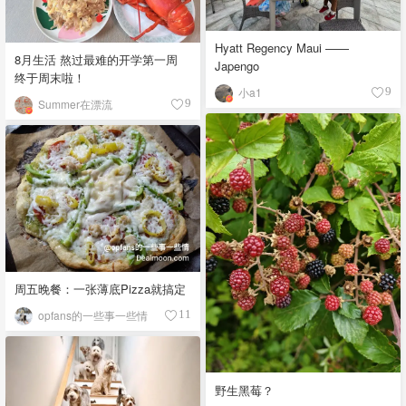
Hyatt Regency Maui ——
8月生活 熬过最难的开学第一周
Japengo
终于周末啦！
小a1
9
Summer在漂流
9
周五晚餐：一张薄底Pizza就搞定
opfans的一些事一些情
11
野生黑莓？