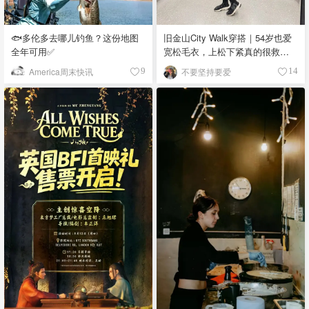
🐟多伦多去哪儿钓鱼？这份地图
旧金山City Walk穿搭｜54岁也爱
全年可用✅
宽松毛衣，上松下紧真的很救比
例
America周末快讯
不要坚持要爱
9
14