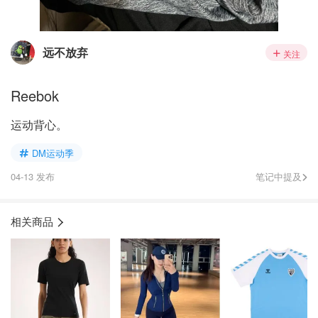
远不放弃
关注
Reebok
运动背心。
DM运动季
04-13 发布
笔记中提及
相关商品