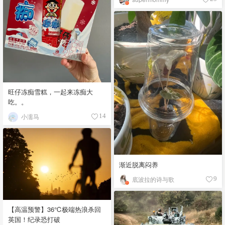
旺仔冻痴雪糕，一起来冻痴大
吃。。
小濡马
14
渐近脱离闷养
底波拉的诗与歌
9
【高温预警】36℃极端热浪杀回
英国！纪录恐打破