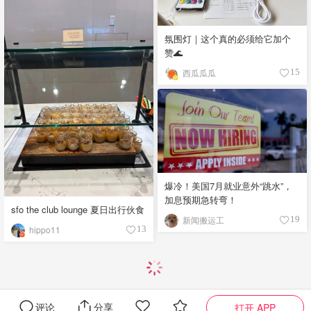
氛围灯｜这个真的必须给它加个
赞🌊
西瓜瓜瓜
15
爆冷！美国7月就业意外“跳水”，
加息预期急转弯！
sfo the club lounge 夏日出行伙食
新闻搬运工
19
hippo11
13
评论
分享
打开 APP