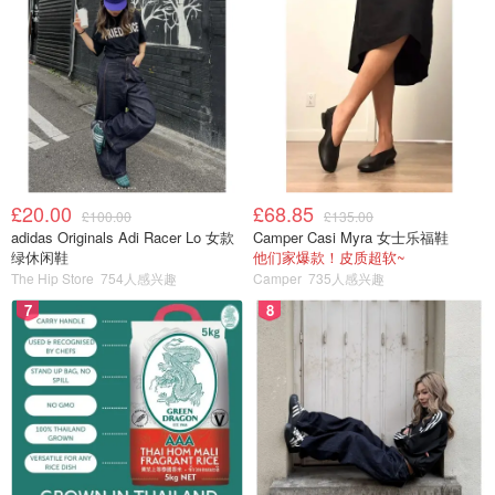
£20.00
£68.85
£100.00
£135.00
adidas Originals Adi Racer Lo 女款
Camper Casi Myra 女士乐福鞋
绿休闲鞋
他们家爆款！皮质超软~
The Hip Store
754人感兴趣
Camper
735人感兴趣
7
8