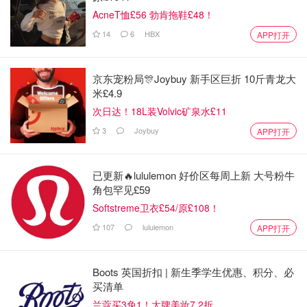
AcneT恤£56 勃肯拖鞋£48！
14
6
HBX
APP打开
京东宠粉局🎊Joybuy 新手区巨折 10斤青龙大
米£4.9
次日达！18L装Volvic矿泉水£11
3
Joybuy
APP打开
已更新🔥lululemon 好价区每周上新 大号粉牛
角包罕见£59
Softstreme卫衣£54/原£108！
107
lululemon
APP打开
Boots 英国折扣 | 新生季学生优惠、积分、必
买清单
兰蔻买3免1！大牌美妆7.2折