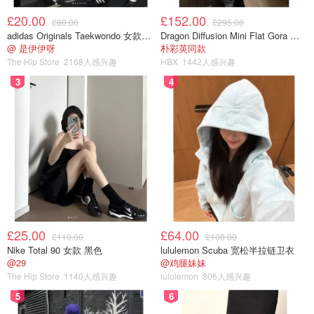
£20.00
£152.00
£80.00
£295.00
adidas Originals Taekwondo 女款黑色运动鞋
Dragon Diffusion Mini Flat Gora 深棕色手提包
@ 是伊伊呀
朴彩英同款
The Hip Store
2168人感兴趣
HBX
1442人感兴趣
3
4
£25.00
£64.00
£110.00
£108.00
Nike Total 90 女款 黑色
lululemon Scuba 宽松半拉链卫衣
@29
@鸡腿妹妹
The Hip Store
1140人感兴趣
lululemon
806人感兴趣
5
6