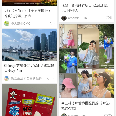
伦敦｜普莉姆罗斯山 |圣诞迁徙,
风月俏佳人
🇬🇧《八仙！》主创来英国啦！
首映礼抢票开启⏰
aman910316
8
华人影业CMC
6
Chicago芝加哥City Walk之海军码
头Navy Pier
热爱生活和自由的轻舞飞扬
10
❤️三种珍珠首饰搭配灵感/珍珠还
能这么戴‼️
supermommy
25