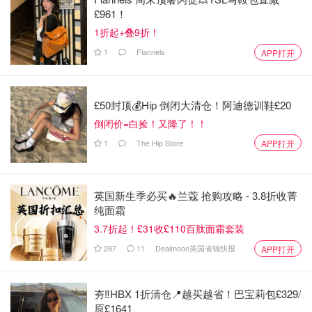
£961！
1折起+叠9折！
1
Flannels
APP打开
£50封顶💰Hip 倒闭大清仓！阿迪德训鞋£20
倒闭价=白捡！又降了！！
1
The Hip Store
APP打开
英国新生季必买🔥兰蔻 抢购攻略 - 3.8折收菁
纯面霜
3.7折起！£31收£110百肽面霜套装
287
11
Dealmoon英国省钱快报
APP打开
夯‼️HBX 1折清仓📍越买越省！巴宝莉包£329/
原£1641