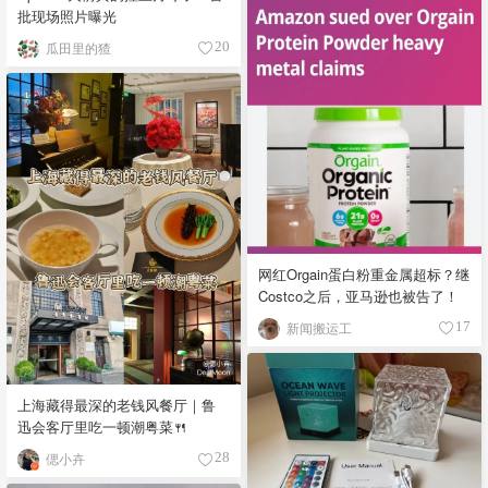
批现场照片曝光
瓜田里的猹
20
网红Orgain蛋白粉重金属超标？继
Costco之后，亚马逊也被告了！
新闻搬运工
17
上海藏得最深的老钱风餐厅｜鲁
迅会客厅里吃一顿潮粤菜🍴
偲小卉
28