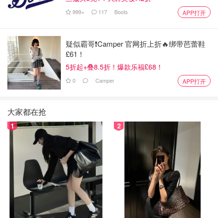
999+
117
Boots
APP打开
疑似霸哥❗️Camper 官网折上折🔥绑带芭蕾鞋
£61！
5折起+叠8.5折！爆款乐福£68！
0
Camper
APP打开
大家都在抢
1
2