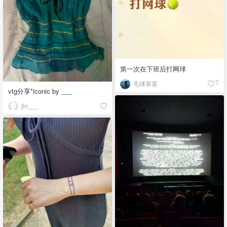
第一次在下班后打网球
毛球茶茶
7
vtg分享*iconic by ___
jin___