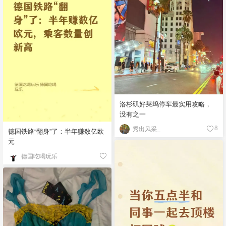
洛杉矶好莱坞停车最实用攻略，
没有之一
秀出风采_
8
德国铁路“翻身”了：半年赚数亿欧
元
德国吃喝玩乐