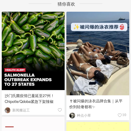
猜你喜欢
沙门氏菌疫情已蔓延至27州！
👙被问爆的泳衣品牌合集｜从平
Chipotle/Qdoba紧急下架辣椒
价到轻奢都有✨
新闻搬运工
种点小草
10