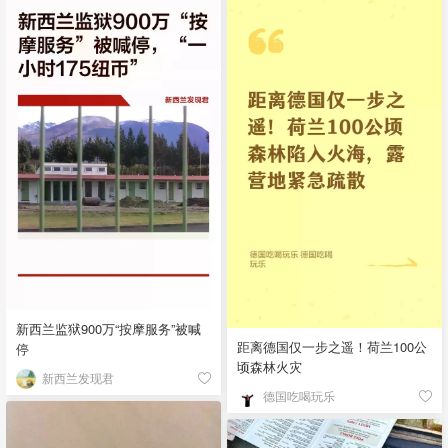
新西兰监狱900万“按摩服务”被喊
距离德国仅一步之遥！荷兰100公
停
顷森林火灾
新西兰发现君
德国吃喝玩乐