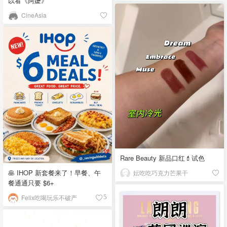
以看《阿嬷》
CineAsia
Rare Beauty 新品口红💄试色
🥞 IHOP 新套餐来了！早餐、午
妘吃吃巧克力芒果干
餐通通只要 $6+
Felix吃喝玩乐不破产
5