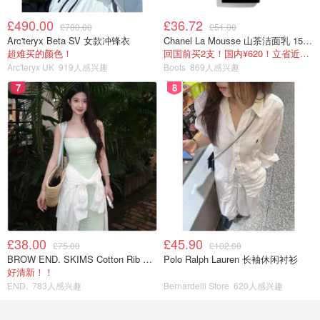
£490.00
£36.72
£700.00
£51.00
Arc'teryx Beta SV 女款冲锋衣
Chanel La Mousse 山茶洁面乳 150ml
超难买的颜色！
回国前买2支！国内¥620！立省近一半！
Arc'teryx UK
919人感兴趣
Boots
869人感兴趣
7
8
£38.00
£45.90
£75.00
£102.00
BROW END. SKIMS Cotton Rib 长款背心连衣裙 薄荷绿
Polo Ralph Lauren 长袖休闲衬衫
好清新！！
END.
783人感兴趣
Bernardelli Store
620人感兴趣