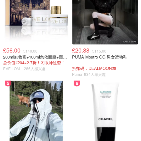
£56.00
£20.88
£140.00
£115.00
200ml卸妆膏+100ml急救面膜+面霜+洁颜布
PUMA Mostro OG 男女运动鞋
总价值£204=2.7折！闭眼冲这套！
折扣码：DEALMOON28
EVE LOM
1286人感兴趣
Puma
934人感兴趣
5
6