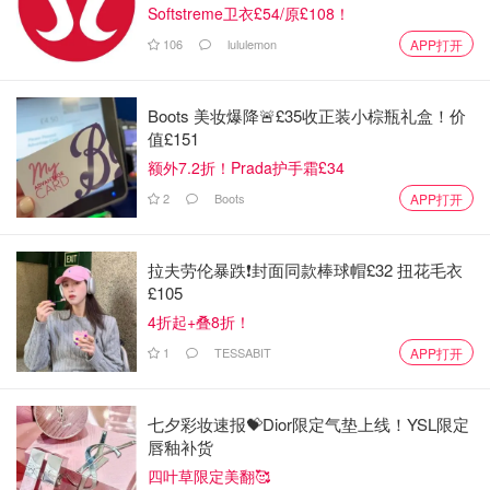
Softstreme卫衣£54/原£108！
106
lululemon
APP打开
Boots 美妆爆降🚨£35收正装小棕瓶礼盒！价
值£151
额外7.2折！Prada护手霜£34
2
Boots
APP打开
拉夫劳伦暴跌❗️封面同款棒球帽£32 扭花毛衣
£105
4折起+叠8折！
1
TESSABIT
APP打开
七夕彩妆速报💝Dior限定气垫上线！YSL限定
唇釉补货
四叶草限定美翻🥰