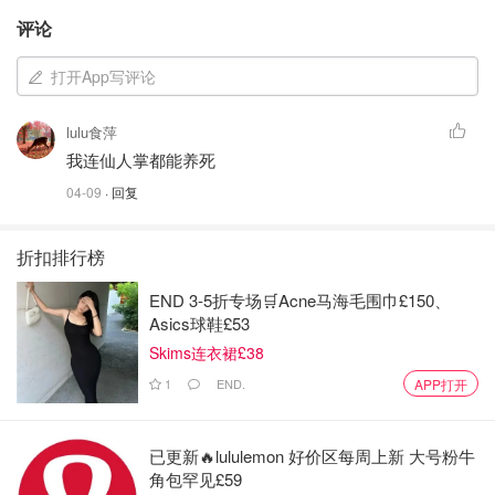
评论
打开App写评论
lulu食萍
我连仙人掌都能养死
04-09
· 回复
折扣排行榜
END 3-5折专场🛒Acne马海毛围巾£150、
Asics球鞋£53
Skims连衣裙£38
1
END.
APP打开
已更新🔥lululemon 好价区每周上新 大号粉牛
角包罕见£59