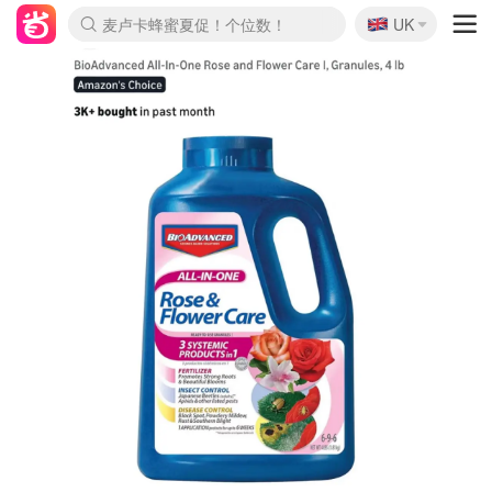
🇬🇧
Prada/Miu 4.8折！
UK
麦卢卡蜂蜜夏促！个位数！
啥？必胜客披萨5折！