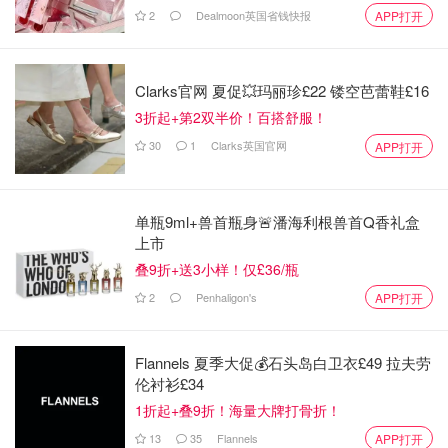
2
Dealmoon英国省钱快报
APP打开
Clarks官网 夏促💥玛丽珍£22 镂空芭蕾鞋£16
3折起+第2双半价！百搭舒服！
30
1
Clarks英国官网
APP打开
单瓶9ml+兽首瓶身🚨潘海利根兽首Q香礼盒
上市
叠9折+送3小样！仅£36/瓶
2
Penhaligon's
APP打开
Flannels 夏季大促💰石头岛白卫衣£49 拉夫劳
伦衬衫£34
1折起+叠9折！海量大牌打骨折！
13
35
Flannels
APP打开