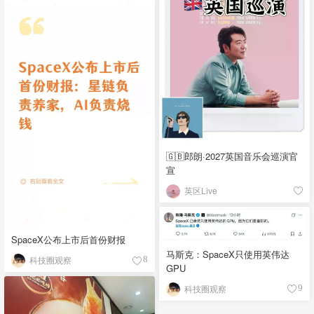
🇬🇧郎朗·2027英国音乐会巡演官
宣
英区Live
SpaceX公布上市后首份财报
马斯克：SpaceX只使用英伟达
科技圈观察
8
GPU
科技圈观察
9