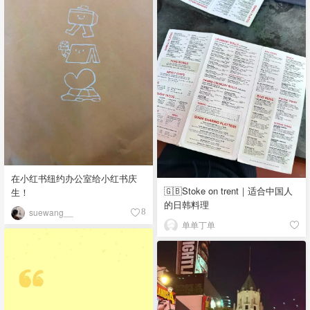
在小红书纽约办公室给小红书庆
🇬🇧Stoke on trent｜适合中国人
生！
的日韩料理
suewang__
8
单单丁单