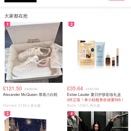
大家都在抢
1
2
£121.50
£35.64
£450.00
£151.00
Alexander McQueen 厚底小白鞋
Estee Lauder 夏日护肤彩妆礼盒
3件正装！单小棕瓶售价就要£65！
Flannels
2146人感兴趣
Boots
1558人感兴趣
3
4