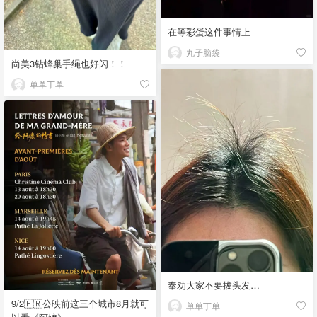
在等彩蛋这件事情上
丸子脑袋
尚美3钻蜂巢手绳也好闪！！
单单丁单
奉劝大家不要拔头发…
9/2🇫🇷公映前这三个城市8月就可
单单丁单