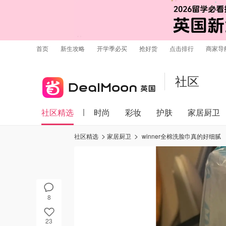
首页
新生攻略
开学季必买
抢好货
点击排行
商家导
社区
社区精选
时尚
彩妆
护肤
家居厨卫
社区精选
家居厨卫
winner全棉洗脸巾真的好细腻
8
23