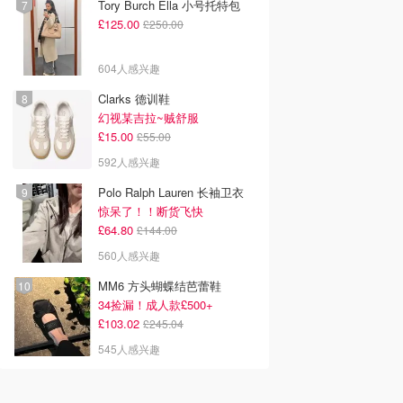
Tory Burch Ella 小号托特包
£125.00
£250.00
604人感兴趣
Clarks 德训鞋
幻视某吉拉~贼舒服
£15.00
£55.00
592人感兴趣
Polo Ralph Lauren 长袖卫衣
惊呆了！！断货飞快
£64.80
£144.00
560人感兴趣
MM6 方头蝴蝶结芭蕾鞋
34捡漏！成人款£500+
£103.02
£245.04
545人感兴趣