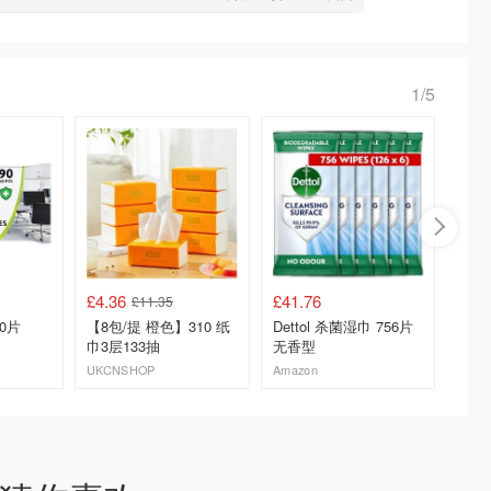
1/5
£4.36
£41.76
£29.9
£11.35
0片
【8包/提 橙色】310 纸
Dettol 杀菌湿巾 756片
Scott
巾3层133抽
无香型
层 12
UKCNSHOP
Amazon
Amazo
去购买
去购买