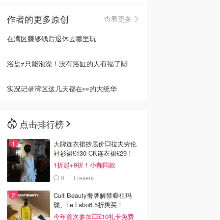
作者的更多原创
查看更多
🇳🇿
新西兰
在湾区赚够钱后退休去哪里玩
浴盐≠只能泡澡！没有浴缸的人有福了🙌
实况记录湾区这几天都在👀的大统华
点击排行榜
大牌连衣裙抄底价💥拉夫劳伦
衬衫裙£130 CK连衣裙£29！
1折起+9折！小鞠同款
Ganni£88
0
Frasers
Cult Beauty奢牌解禁🔴祖玛
珑、Le Labo6.5折爽买！
今年首次参加💥£10礼卡免费