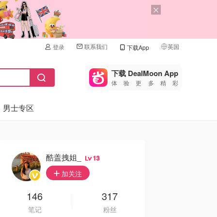
联系我们
英国
登录
下载App
🇺🇸
美国
下载 DealMoon App
体验更多精彩
🇨🇳
中国
男士专区
🇨🇦
加拿大
🇬🇧
英国
🇩🇪
德国
酷盖拽姐_
13
🇫🇷
加关注
法国
🇮🇹
146
317
意大利
笔记
粉丝
🇦🇺
澳洲