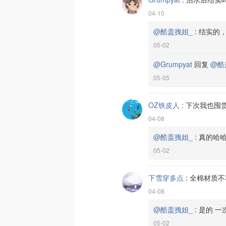
04-10
@酷盖拽姐_
:
结实的
05-02
@Grumpyat
回复
@酷
05-05
OZ铁皮人
:
下次我也囤
04-08
@酷盖拽姐_
:
真的哈哈
05-02
下雪穿多点
:
全棉材质不
04-08
@酷盖拽姐_
:
是的 一
05-02