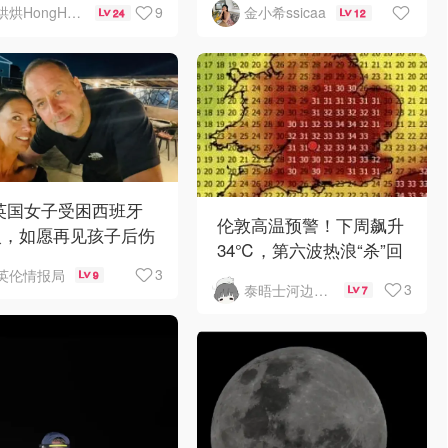
9
金小希ssicaa
烘烘HongHong
12
24
 英国女子受困西班牙
伦敦高温预警！下周飙升
火，如愿再见孩子后伤
34℃，第六波热浪“杀”回
离世
英伦
3
英伦情报局
9
3
泰晤士河边打工人
7