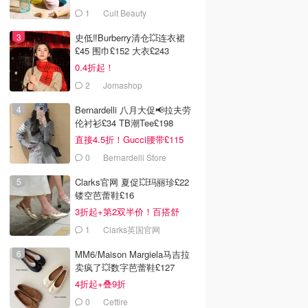
拿
1
Cult Beauty
史低‼️Burberry清仓💥连衣裙
£45 围巾£152 大衣£243
0.4折起！
2
Jomashop
Bernardelli 八月大促📢拉夫劳
伦衬衫£34 TB潮Tee£198
直接4.5折！Gucci腰带£115
0
Bernardelli Store
Clarks官网 夏促💥玛丽珍£22
镂空芭蕾鞋£16
3折起+第2双半价！百搭舒
服！
1
Clarks英国官网
MM6/Maison Margiela马吉拉
卖疯了💥数字芭蕾鞋£127
4折起+叠9折
0
Cettire