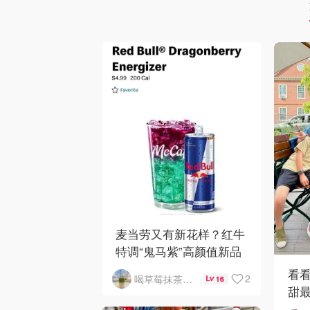
麦当劳又有新花样？红牛
特调“鬼马紫”高颜值新品
来了，好喝吗？
看看
2
喝草莓抹茶瘦5斤
16
甜