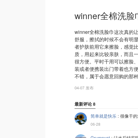
winner全棉洗
winner全棉洗脸巾这次真
舒服，擦拭的时候不会有明
者护肤前用它来擦脸，感觉
质，用起来比较亲肤，而且
很方便。平时干用可以擦脸
装或者便携装出门带着也方
不错，属于会愿意回购的那
04-07 发布
最新评论
8
简单就是快乐
:
很像干的
06-28
Grumpyat
:
沾水后结实