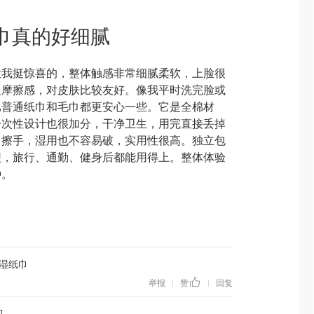
脸巾真的好细腻
的让我挺惊喜的，整体触感非常细腻柔软，上脸很
显摩擦感，对皮肤比较友好。像我平时洗完脸或
比普通纸巾和毛巾都更安心一些。它是全棉材
一次性设计也很加分，干净卫生，用完直接丢掉
、擦手，湿用也不容易破，实用性很高。独立包
便，旅行、通勤、健身后都能用得上。整体体验
种。
湿纸巾
举报
赞
回复
|
|
吗