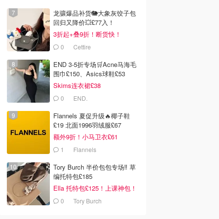
龙骧爆品补货🐘大象灰饺子包
回归又降价💥£77入！
3折起+叠9折！断货快！
0
Cettire
END 3-5折专场🛒Acne马海毛
围巾£150、Asics球鞋£53
Skims连衣裙£38
0
END.
Flannels 夏促升级🔥椰子鞋
£19 北面1996羽绒服£67
额外9折！小马卫衣£61
1
Flannels
Tory Burch 半价包包专场‼️ 草
编托特包£185
Ella 托特包£125！上课神包！
0
Tory Burch