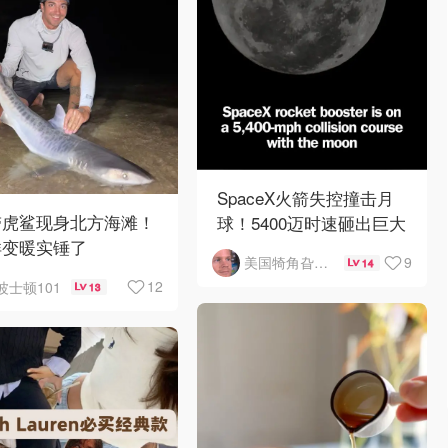
SpaceX火箭失控撞击月
带虎鲨现身北方海滩！
球！5400迈时速砸出巨大
洋变暖实锤了
陨石坑
9
美国犄角旮旯新鲜事
14
12
波士顿101
13