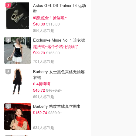
Asics GEL-DS Trainer 14 运动
鞋
码数超全！捡漏啦~
£40.00
£115.00
856人感兴趣
Exclusive Muse No. 1 连衣裙
超法式~这个价格还说啥了
£29.70
£165.00
701人感兴趣
Burberry 女士黑色真丝无袖连
衣裙
0.4折啊啊
£45.72
£1070.24
691人感兴趣
Burberry 格纹羊绒真丝围巾
£152.74
£380.01
634人感兴趣