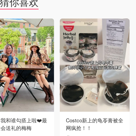
猜你喜欢
Costco新上的龟苓膏被全
我和谁勾搭上啦❤️最
网疯抢！！
最会送礼的梅梅