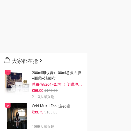
大家都在抢
200ml卸妆膏+100ml急救面膜
+面霜+洁颜布
总价值£204=2.7折！闭眼冲这套！
£56.00
£140.00
2113人感兴趣
Odd Mus LD99 连衣裙
£33.75
£165.00
1069人感兴趣