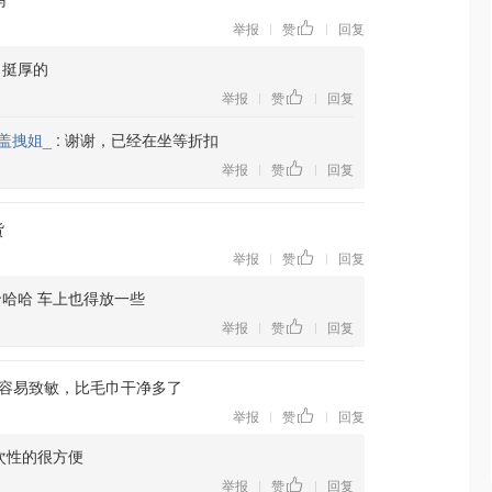
举报
赞
回复
|
|
，挺厚的
举报
赞
回复
|
|
盖拽姐_
:
谢谢，已经在坐等折扣
举报
赞
回复
|
|
货
举报
赞
回复
|
|
哈哈 车上也得放一些
举报
赞
回复
|
|
容易致敏，比毛巾干净多了
举报
赞
回复
|
|
次性的很方便
举报
赞
回复
|
|