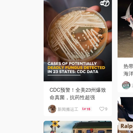
热
海
CDC预警！全美23州爆致
命真菌，抗药性超强
9
新闻搬运工
15