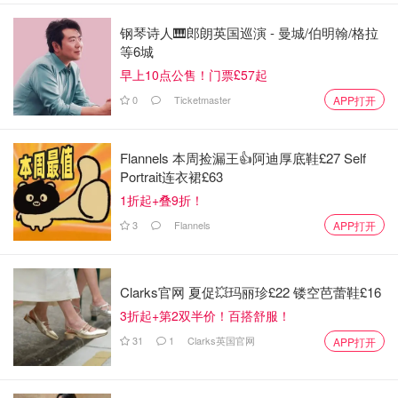
钢琴诗人🎹郎朗英国巡演 - 曼城/伯明翰/格拉
等6城
早上10点公售！门票£57起
0
Ticketmaster
APP打开
Flannels 本周捡漏王👍阿迪厚底鞋£27 Self
Portrait连衣裙£63
1折起+叠9折！
3
Flannels
APP打开
Clarks官网 夏促💥玛丽珍£22 镂空芭蕾鞋£16
3折起+第2双半价！百搭舒服！
31
1
Clarks英国官网
APP打开