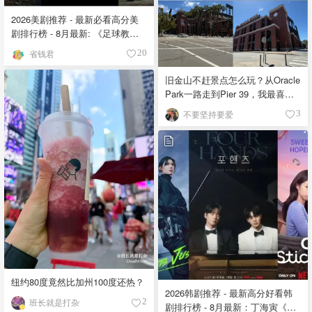
2026美剧推荐 - 最新必看高分美
剧排行榜 - 8月最新: 《​​足球教练
》第四季回归！
省钱君
20
旧金山不赶景点怎么玩？从Oracle
Park一路走到Pier 39，我最喜欢
的一天
不要坚持要爱
3
纽约80度竟然比加州100度还热？
2026韩剧推荐 - 最新高分好看韩
班长就是打杂
2
剧排行榜 - 8月最新：丁海寅《我