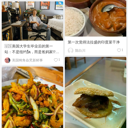
第一次觉得法拉盛的印度菜干净
🇺🇸美国大学生毕业后的第一
陈白川
1
站：不是纽约🗽，而是爸妈家⁉️😂
🏠
美国犄角旮旯新鲜事
1