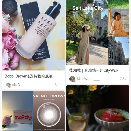
盐湖城｜和糖糖一起CityWalk
Bobbi Brown轻盈持妆粉底液
MissWang___
5
sisiD
5