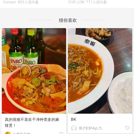
Camper
853人感兴趣
EVE LOM
771人感兴趣
猜你喜欢
真的很难不喜欢干净种类多的麻
BK
辣烫！
用户E3F4yL7L
小童吃不饱