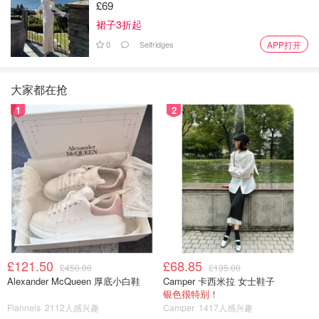
£69
裙子3折起
0
Selfridges
APP打开
大家都在抢
1
2
£121.50
£68.85
£450.00
£135.00
Alexander McQueen 厚底小白鞋
Camper 卡西米拉 女士鞋子
银色很特别！
Flannels
2112人感兴趣
Camper
1417人感兴趣