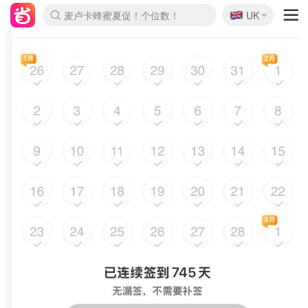
🇬🇧
Prada/Miu 4.8折！
UK
麦卢卡蜂蜜夏促！个位数！
啥？必胜客披萨5折！