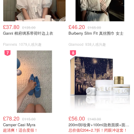
£37.80
£46.20
£135.00
£165.00
Ganni 棉府绸系带荷叶边上衣
Burberry Slim Fit 真丝围巾 女士
Flannels
1079人感兴趣
Glamood
938人感兴趣
7
8
£78.20
£56.00
£115.00
£140.00
Camper Casi Myra
200ml卸妆膏+100ml急救面膜+面霜+洁颜布
超清爽！适合度假！
总价值£204=2.7折！闭眼冲这套！