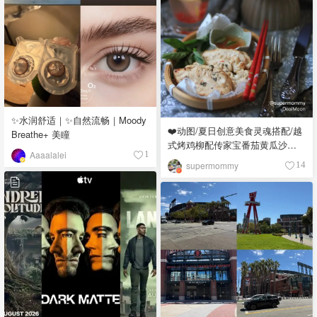
✨水润舒适｜✨自然流畅｜Moody
❤️动图/夏日创意美食灵魂搭配/越
Breathe+ 美瞳
式烤鸡柳配传家宝番茄黄瓜沙拉
Aaaalalei
1
😍
supermommy
14