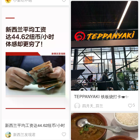
TEPPANYAKI 铁板烧打卡🍣✨
四月天_芬兰
5
新西兰平均工资达44.62纽币/小时
新西兰发现君