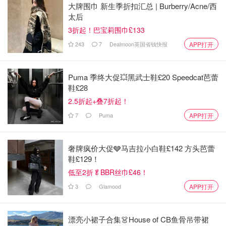
大牌围巾 新生季折扣汇总 | Burberry/Acne/西
太后
3折起！巴宝莉围巾£133
243
7
Dealmoon英国省钱快报
APP打开
Puma 季终大促💥黑武士鞋£20 Speedcat芭蕾
鞋£28
2.5折起+叠7折起！
7
Puma
APP打开
奢牌疯价大促🩶马吉拉小白鞋£142 方头芭蕾
鞋£129！
低至2折🥬BBR丝巾£46！
3
Glamood
APP打开
漂亮小裙子合集👗House of CB鱼骨吊带裙