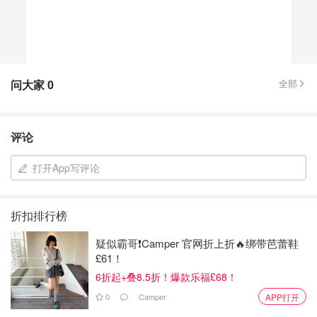
问大家
0
全部
评论
打开App写评论
折扣排行榜
疑似霸哥❗️Camper 官网折上折🔥绑带芭蕾鞋
£61！
6折起+叠8.5折！爆款乐福£68！
0
Camper
APP打开