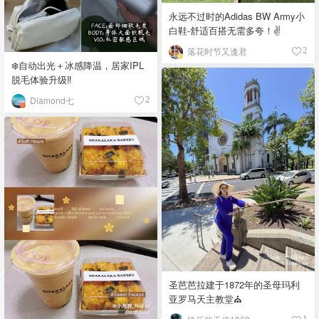
永远不过时的Adidas BW Army小
白鞋-舒适百搭无需多夸！✌️
落花时节又逢君
2
❄️自动出光＋冰感降温，居家IPL
脱毛体验升级‼️
Diamond七
2
圣芭芭拉建于1872年的圣母玛利
亚罗马天主教堂⛪️
1