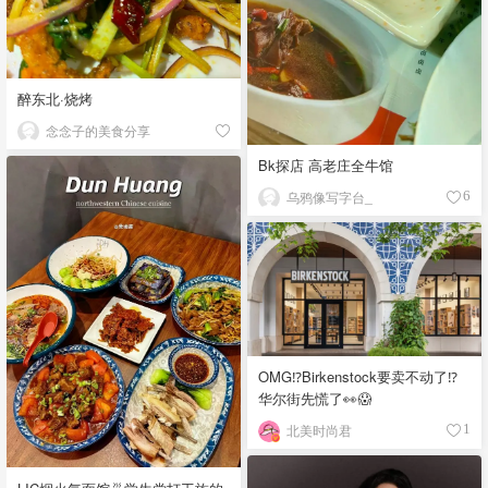
醉东北·烧烤
念念子的美食分享
Bk探店 高老庄全牛馆
乌鸦像写字台_
6
OMG⁉️Birkenstock要卖不动了⁉
华尔街先慌了👀😱
北美时尚君
1