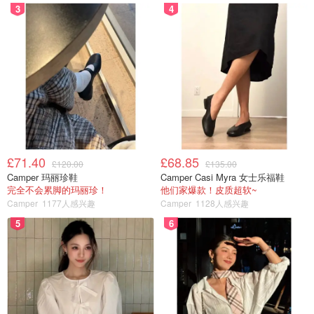
3
4
£71.40
£68.85
£120.00
£135.00
Camper 玛丽珍鞋
Camper Casi Myra 女士乐福鞋
完全不会累脚的玛丽珍！
他们家爆款！皮质超软~
Camper
1177人感兴趣
Camper
1128人感兴趣
5
6