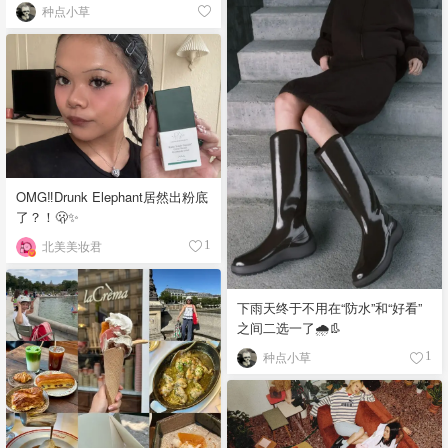
种点小草
OMG‼️Drunk Elephant居然出粉底
了？！🫢✨
北美美妆君
1
下雨天终于不用在“防水”和“好看”
之间二选一了🌧️👢
种点小草
1