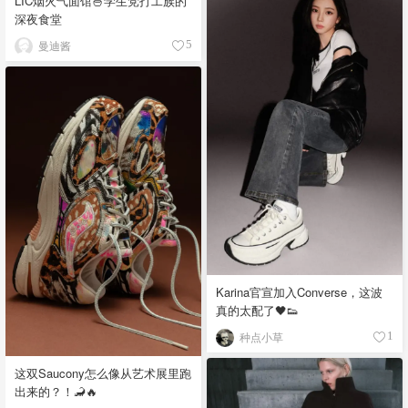
LIC烟火气面馆🍜学生党打工族的
深夜食堂
曼迪酱
5
Karina官宣加入Converse，这波
真的太配了🖤👟
种点小草
1
这双Saucony怎么像从艺术展里跑
出来的？！🦂🔥