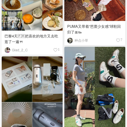
PUMA又带着“芭蕾少女感”球鞋回
归了🎀👟
巴黎4天🇫🇷把喜欢的地方又去吃
种点小草
7
逛了一遍🍴
Glad_2_C
1