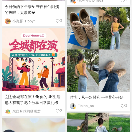
快乐的天使1963
今日份的下午茶☕️ 来自神仙阿姨
的投喂，太暖啦❤️
小海豚_Robyn
3
🇬🇧全城都在演！🎭你的UK生活
时尚，从一双鞋和一件背心开始
也太有戏了吧？分享日常赢礼卡
Elaina_na
3
来自月球的晒晒君
2