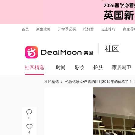
首页
新生攻略
开学季必买
抢好货
点击排行
商家导
社区
社区精选
时尚
彩妆
护肤
家居厨卫
社区精选
伦敦这家🐟🍟真的回到2015年的价格了？！
0
4