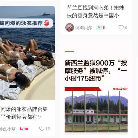
荷兰豆找到河南弟！蜘蛛
侠的替身竟然是中国小
哥？！
8
琳娜贝尔
15
被问爆的泳衣品牌合集
从平价到轻奢都有✨
16
种点小草
16