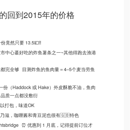
真的回到2015年的价格
份竟然只要 13.5💷‼️
市中心蕞好吃的炸鱼薯条之一~其他得跑去渔港
都完全够 目测炸鱼的鱼肉量＝4–5个麦当劳鱼
炸鱼一份（Haddock 或 Hake）外皮酥脆不油，鱼肉
，品质一点都没敷衍
可以打包，味道OK
美乃滋，咖喱酱和青豆泥也很有🇬🇧特色
 · Knightsbridge ⏰ 优惠到 1 月底，记得提前订位才