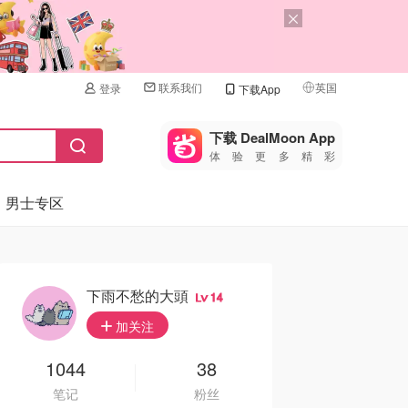
联系我们
英国
登录
下载App
🇺🇸
美国
下载 DealMoon App
体验更多精彩
🇨🇳
中国
男士专区
🇨🇦
加拿大
🇬🇧
英国
🇩🇪
德国
下雨不愁的大頭
14
🇫🇷
加关注
法国
🇮🇹
1044
38
意大利
笔记
粉丝
🇦🇺
澳洲