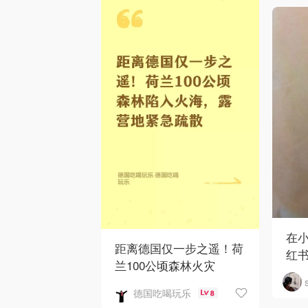
在
距离德国仅一步之遥！荷
红
兰100公顷森林火灾
德国吃喝玩乐
8