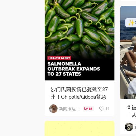
沙门氏菌疫情已蔓延至27
州！Chipotle/Qdoba紧急
下架辣椒
👙
11
新闻搬运工
15
｜