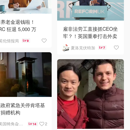
国养老金退钱啦！
雇非法劳工直接抓CEO坐
C 狂退 5,000 万
牢？！英国重拳打击外卖
人均可领 £4,000！
英伦情报局
9
平台黑工
夏洛克伏特加
7
国政府紧急关停肯塔基
官捐赠机构
2
美国犄角旮旯新鲜事
14