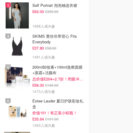
Self Portrait 泡泡袖连衣裙
£63.00
£350.00
1668人感兴趣
SKIMS 蕾丝吊带背心 Fits
Everybody
£37.80
£58.00
1491人感兴趣
200ml卸妆膏+100ml急救面膜
+面霜+洁颜布
总价值£204=2.7折！闭眼冲这套！
£56.00
£140.00
1473人感兴趣
Estee Lauder 夏日护肤彩妆礼
盒
价值151！有正装小棕瓶！
£35.64
£151.00
1463人感兴趣