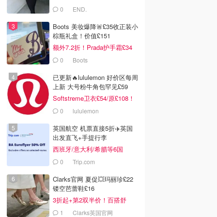
0
END.
Boots 美妆爆降🚨£35收正装小
棕瓶礼盒！价值£151
额外7.2折！Prada护手霜£34
0
Boots
已更新🔥lululemon 好价区每周
上新 大号粉牛角包罕见£59
Softstreme卫衣£54/原£108！
0
lululemon
英国航空 机票直接5折✈️英国
出发直飞+手提行李
西班牙/意大利/希腊等6国
0
Trip.com
Clarks官网 夏促💥玛丽珍£22
镂空芭蕾鞋£16
3折起+第2双半价！百搭舒
服！
1
Clarks英国官网