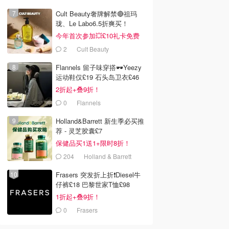
Cult Beauty奢牌解禁🔴祖玛
珑、Le Labo6.5折爽买！
今年首次参加💥£10礼卡免费
拿
2
Cult Beauty
Flannels 留子味穿搭🕶️Yeezy
运动鞋仅£19 石头岛卫衣£46
2折起+叠9折！
0
Flannels
Holland&Barrett 新生季必买推
荐 - 灵芝胶囊£7
保健品买1送1+限时8折！
204
Holland & Barrett
Frasers 突发折上折❗️Diesel牛
仔裤£18 巴黎世家T恤£98
1折起+叠9折！
0
Frasers