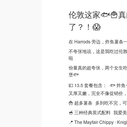
伦敦这家🐟🍟
了？！😱
在 Harrods 旁边，炸鱼薯条一
不夸张地说，这是我吃过伦敦
啦
份量真的超夸张，两个女生吃
堡🐟
💷 13.5 套餐包含： 🐟 
又厚又嫩，完全不像促销价
🍟 超多薯条 多到吃不完，
🥣 三种经典英式配料 我爱
📍 The Mayfair Chippy