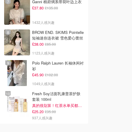
Ganni 棉府绸系带荷叶边上衣
£37.80
£135.00
1432人感兴趣
BROW END. SKIMS Pointelle
短袖迷你连衣裙 雪色爱心蕾丝
£38.00
£85.00
1123人感兴趣
Polo Ralph Lauren 长袖休闲衬
衫
£45.90
£102.00
1049人感兴趣
Fresh Soy洁面乳康普茶护肤
套装 100ml
真的很划算！红茶水单买都要£35！
£25.20
£35.00
937人感兴趣