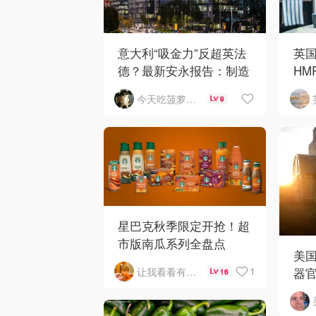
英
意大利“吸金力”反超英法
HMR
德？最新安永报告：制造
镑，
业与AI成投资新宠！
今天吃菠萝披萨了吗
9
星巴克秋季限定开抢！超
市版南瓜系列全盘点
美
器
1
让我看看有啥好吃的
16