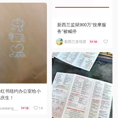
新西兰监狱900万“按摩服
务”被喊停
新西兰发现君
10
小红书纽约办公室给小
书庆生！
14
suewang__
12