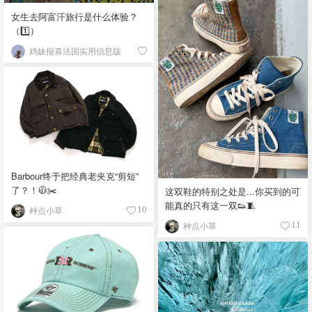
女生去阿富汗旅行是什么体验？
（1️⃣）
鸡妹报喜法国实用信息版
Barbour终于把经典老夹克“剪短”
了？！🧥✂️
这双鞋的特别之处是...你买到的可
能真的只有这一双👟🧵
种点小草
10
种点小草
11