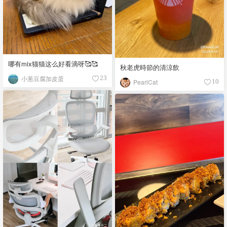
哪有mix猫猫这么好看滴呀🥰🥰
秋老虎時節的清涼飲
小葱豆腐加皮蛋
23
PearlCat
10