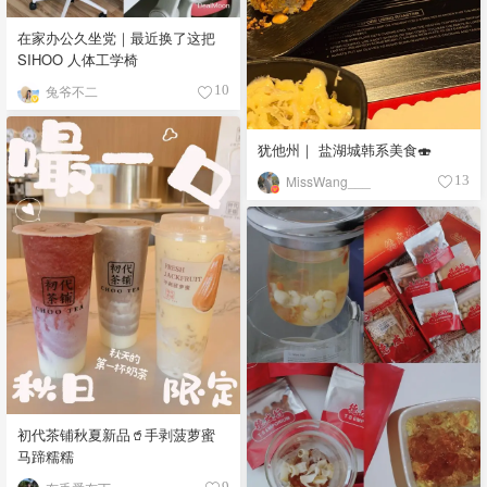
在家办公久坐党｜最近换了这把
SIHOO 人体工学椅
兔爷不二
10
犹他州｜ 盐湖城韩系美食🍣
MissWang___
13
初代茶铺秋夏新品🥤手剥菠萝蜜
马蹄糯糯
9