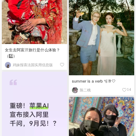
女生去阿富汗旅行是什么体验？
（2️⃣）
鸡妹报喜法国实用信息版
summer is a verb 🫧🥂🤍
陈二桃
14