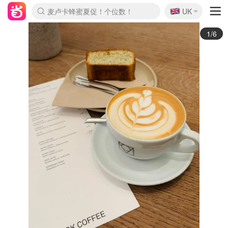
🇬🇧
Prada/Miu 4.8折！
UK
麦卢卡蜂蜜夏促！个位数！
啥？必胜客披萨5折！
2/6