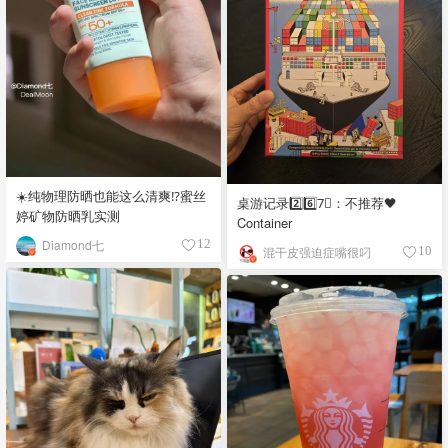
☀️纯物理防晒也能这么清爽⁉️蜜丝
桌游记录2️⃣6️⃣7⃣️：不推荐🖤
婷矿物防晒乳实测
Container
Diamond七
12
混干皮强迫症嘴很叼
10