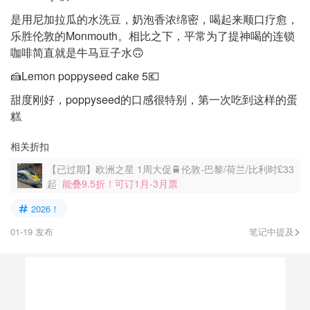
是用尼加拉瓜的水洗豆，奶泡香浓绵密，喝起来顺口疗愈，
乐胜伦敦的Monmouth。相比之下，平常为了提神喝的连锁
咖啡简直就是牛马豆子水🙃
🍰Lemon poppyseed cake 5💶
甜度刚好，poppyseed的口感很特别，第一次吃到这样的蛋
糕
相关折扣
【已过期】欧洲之星 1周大促🚆伦敦-巴黎/荷兰/比利时£33
起
能叠9.5折！可订1月-3月票
2026！
01-19 发布
笔记中提及