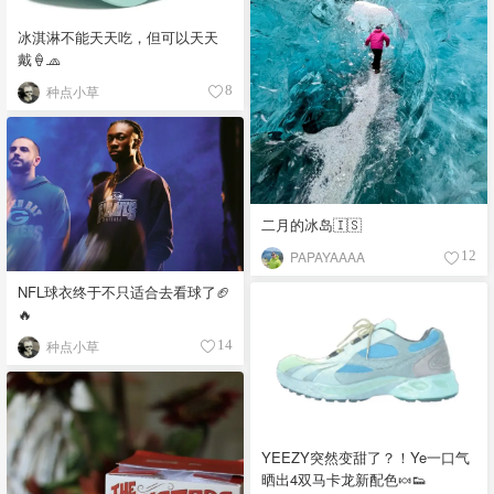
冰淇淋不能天天吃，但可以天天
戴🍦🧢
种点小草
8
二月的冰岛🇮🇸
PAPAYAAAA
12
NFL球衣终于不只适合去看球了🏈
🔥
种点小草
14
YEEZY突然变甜了？！Ye一口气
晒出4双马卡龙新配色🍬👟