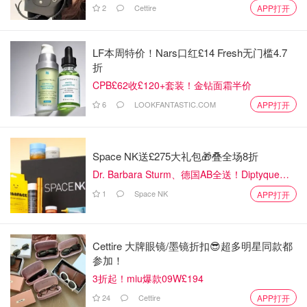
2
Cettire
APP打开
LF本周特价！Nars口红£14 Fresh无门槛4.7
折
CPB£62收£120+套装！金钻面霜半价
6
LOOKFANTASTIC.COM
APP打开
Space NK送£275大礼包🎁叠全场8折
Dr. Barbara Sturm、德国AB全送！Diptyque
50ml香水一律£81
1
Space NK
APP打开
Cettire 大牌眼镜/墨镜折扣😎超多明星同款都
参加！
3折起！miu爆款09W£194
24
Cettire
APP打开