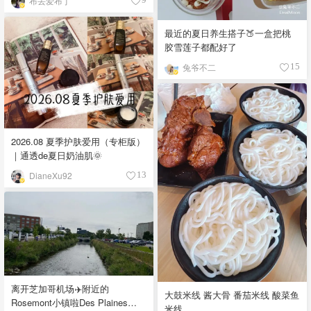
布丢爱布丁
最近的夏日养生搭子🍑一盒把桃
胶雪莲子都配好了
兔爷不二
15
2026.08 夏季护肤爱用（专柜版）
｜通透de夏日奶油肌🌞
DianeXu92
13
离开芝加哥机场✈️附近的
大鼓米线 酱大骨 番茄米线 酸菜鱼
Rosemont小镇啦Des Plaines
米线