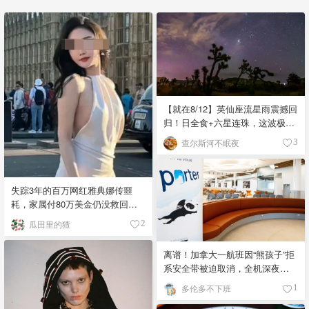
【就在8/12】英仙座流星雨震撼回
归！日全食+六星连珠，这波极致
浪漫别错过
查尔斯河不眠夜
3
失踪3年的百万网红雅典娜传噩
耗，家属付80万美金仍没救回，
闺蜜至今潜逃！
瓜田里的猹
2
离谱！加拿大一航班因“熊孩子”拒
系安全带被迫取消，全机深夜滞
留！
多伦多不下班
1