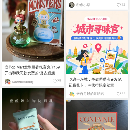
种点小草
12
😍Pop Mart发型屋香氛盲盒/¥159
开出和我同款发型的“复古翘翘头”
😍
吃遍一座城，争做嚼嚼者🔥发笔
supermommy
25
记赢礼卡，冲榜得限定勋章
来自月球的晒晒君
17