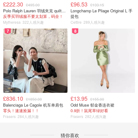
£222.30
£96.53
£495.00
£133.15
Polo Ralph Lauren 羽绒夹克 quilted款
Longchamp Le Pliage Original L 手
反季买羽绒服不要太划算，码全！
提包
Mytheresa
322人感兴趣
Cettire
289人感兴趣
7
8
£836.10
£13.95
£1850.00
£155.00
Balenciaga Le Cagole 机车单肩包
Odd Muse 郁金香连衣裙
零头！速速捡漏！！
0.9折！鼠尾草绿好看
Frasers
284人感兴趣
Frasers
282人感兴趣
猜你喜欢