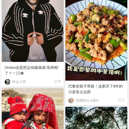
Umbro这是把运动服做成“巫师袍”
了？！🧙‍♂️⚽️
种点小草
6
巴黎老留子带路！这家开了8年的
川菜有点东西
英国吃什么Bot
2