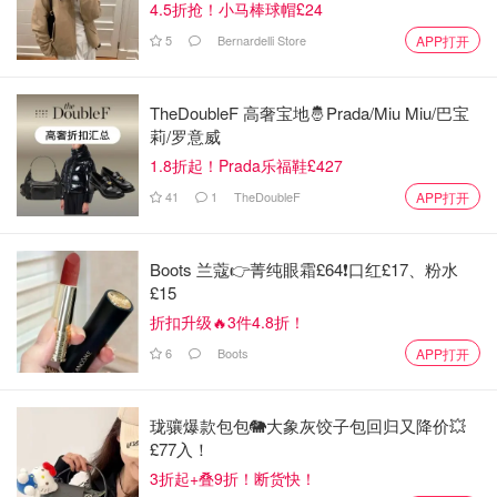
4.5折抢！小马棒球帽£24
5
Bernardelli Store
APP打开
TheDoubleF 高奢宝地🤴Prada/Miu Miu/巴宝
莉/罗意威
1.8折起！Prada乐福鞋£427
41
1
TheDoubleF
APP打开
Boots 兰蔻👉菁纯眼霜£64❗口红£17、粉水
£15
折扣升级🔥3件4.8折！
6
Boots
APP打开
珑骧爆款包包🐘大象灰饺子包回归又降价💥
£77入！
3折起+叠9折！断货快！