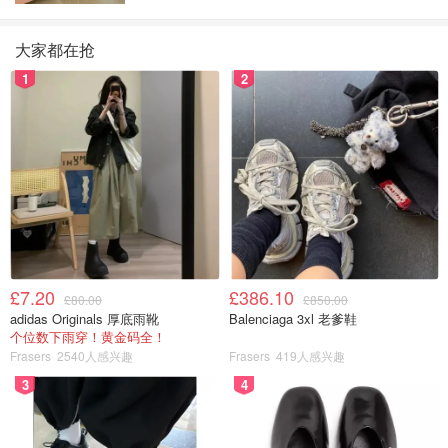
大家都在抢
1
2
£7.20
£386.10
£80.00
£850.00
adidas Originals 厚底雨靴
Balenciaga 3xl 老爹鞋
个位数下雨穿！黄金码全！
Frasers
2540人感兴趣
Frasers
419人感兴趣
3
4