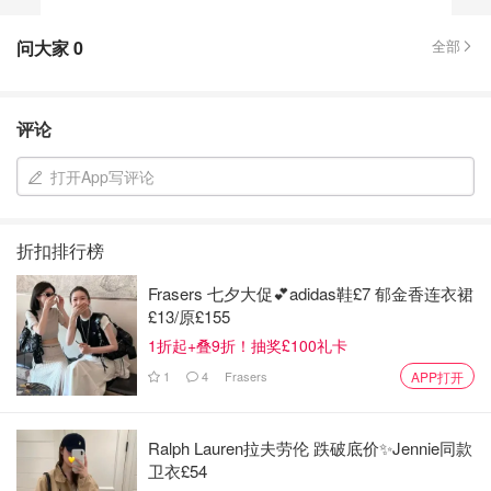
问大家
0
全部
评论
打开App写评论
折扣排行榜
Frasers 七夕大促💕adidas鞋£7 郁金香连衣裙
£13/原£155
1折起+叠9折！抽奖£100礼卡
1
4
Frasers
APP打开
Ralph Lauren拉夫劳伦 跌破底价✨Jennie同款
卫衣£54