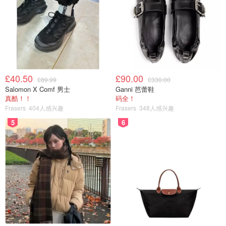
£40.50
£90.00
£89.99
£330.00
Salomon X Comf 男士
Ganni 芭蕾鞋
真酷！！
码全！
Frasers
404人感兴趣
Frasers
348人感兴趣
5
6