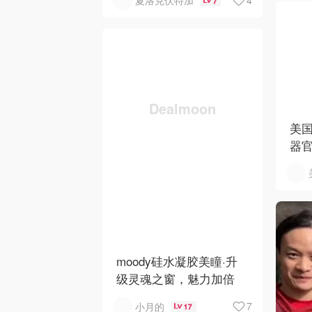
夏洛克伏特加
7
美
器
moody硅水凝胶美瞳·升
级灵魂之窗，魅力加倍
7
小月的
17