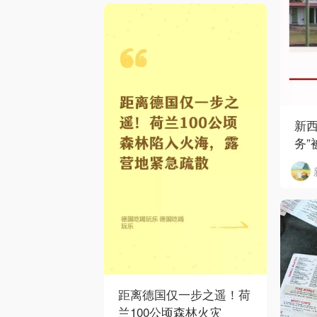
新西
务”
距离德国仅一步之遥！荷
兰100公顷森林火灾