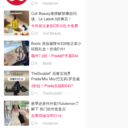
0
lululemon
Cult Beauty奢牌解禁🔴祖玛
珑、Le Labo6.5折爽买！
今年首次参加💥£10礼卡免费
拿
2
Cult Beauty
Boots 美妆爆降🚨£35收正装小
棕瓶礼盒！价值£151
额外7.2折！Prada护手霜£34
0
Boots
TheDoubleF 高奢宝地🤴
Prada/Miu Miu/巴宝莉/罗意威
3折起！Prada乐福鞋£427
1
TheDoubleF
换季还差件外套⁉️lululemon了
解下 热门款外套盘点
反季羽绒马甲£119、
Define£84
0
lululemon