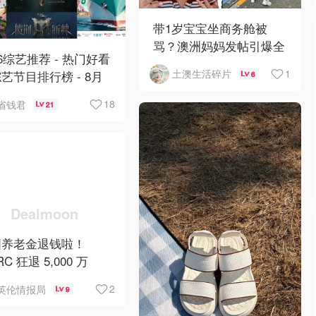
带1岁宝宝坐商务舱被
骂？澳洲妈妈发帖引爆全
26综艺推荐 - 热门好看
网争议
1
土澳生活碎片
艺节目排行榜 - 8月
6
:《​​伦敦合伙人》回
18
省钱君
21
啦
国养老金退钱啦！
C 狂退 5,000 万
人均可领 £4,000！
2
英伦情报局
9