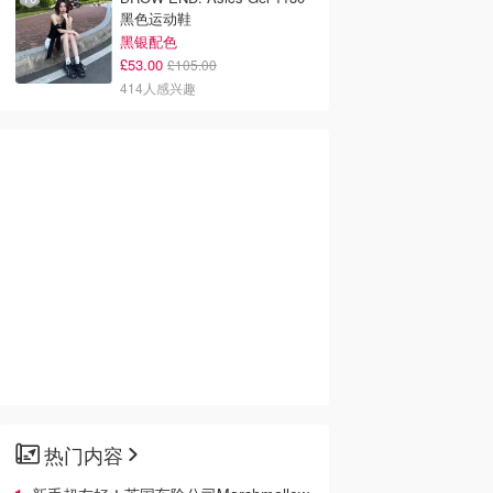
Self Portrait 泡泡袖连衣裙
£63.00
£350.00
495人感兴趣
Estee Lauder 夏日护肤彩妆礼
盒
3件正装！单小棕瓶售价就要£65！
£35.64
£151.00
474人感兴趣
Jacquemus La Bahia Mini
Dress 连衣裙
£98.10
£545.00
422人感兴趣
BROW END. Asics Gel-1130
黑色运动鞋
黑银配色
£53.00
£105.00
414人感兴趣