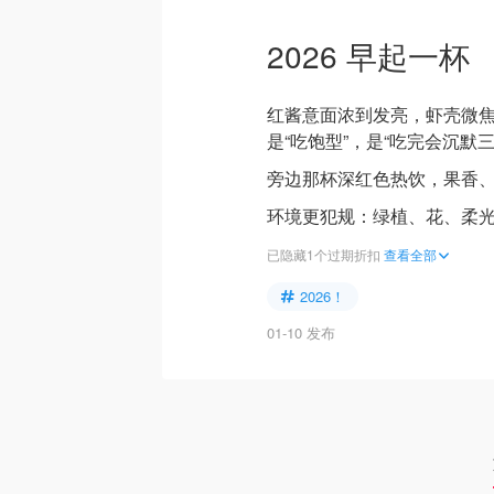
2026 早起一杯
红酱意面浓到发亮，虾壳微
是“吃饱型”，是“吃完会沉默
旁边那杯深红色热饮，果香
环境更犯规：绿植、花、柔
已隐藏1个过期折扣
查看全部
2026！
01-10 发布