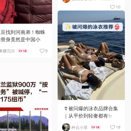
10
兰豆找到河南弟！蜘蛛
的替身竟然是中国小
？！
9
琳娜贝尔
15
👙被问爆的泳衣品牌合集
｜从平价到轻奢都有✨
18
种点小草
16