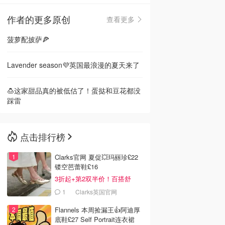
作者的更多原创
查看更多
🇳🇿
新西兰
菠萝配披萨🍕
Lavender season💜英国最浪漫的夏天来了
🍮这家甜品真的被低估了！蛋挞和豆花都没
踩雷
点击排行榜
Clarks官网 夏促💥玛丽珍£22
镂空芭蕾鞋£16
3折起+第2双半价！百搭舒
服！
1
Clarks英国官网
Flannels 本周捡漏王👍阿迪厚
底鞋£27 Self Portrait连衣裙