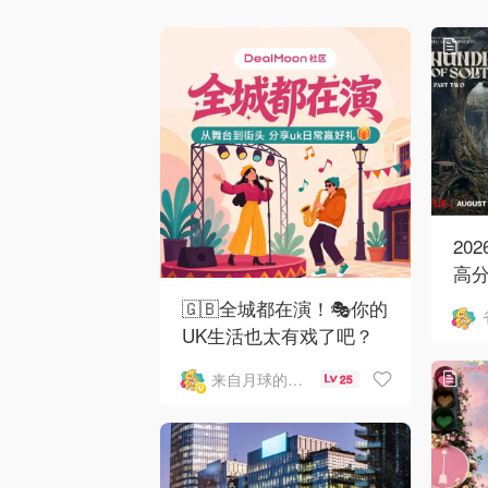
20
高分
新:
🇬🇧全城都在演！🎭你的
回
UK生活也太有戏了吧？
分享日常赢礼卡
来自月球的晒晒君
25