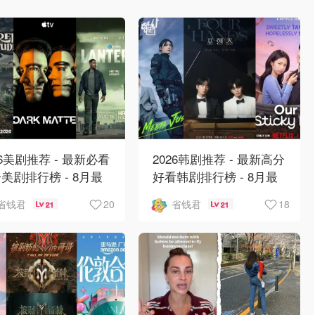
26美剧推荐 - 最新必看
2026韩剧推荐 - 最新高分
美剧排行榜 - 8月最
好看韩剧排行榜 - 8月最
 《​​足球教练 》第四季
新：丁海寅《我的荒糖恋
20
18
省钱君
省钱君
21
21
归！
爱 》上线❣️