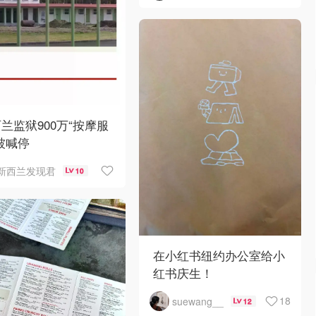
兰监狱900万“按摩服
被喊停
新西兰发现君
10
在小红书纽约办公室给小
红书庆生！
18
suewang__
12