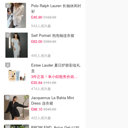
200ml卸妆膏+100ml急救面膜
+面霜+洁颜布
总价值£204=2.7折！闭眼冲这套！
£56.00
£140.00
1175人感兴趣
BROW END. SKIMS Cotton
Rib 长款背心连衣裙 薄荷绿
好清新！！
£38.00
£75.00
1092人感兴趣
Fresh Soy洁面乳康普茶护肤
套装 100ml
真的很划算！红茶水单买都要£35！
£25.20
£35.00
949人感兴趣
Polo Ralph Lauren 长袖休闲衬
衫
£45.90
£102.00
543人感兴趣