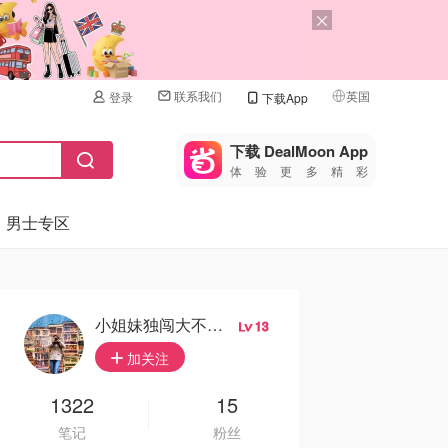
联系我们
英国
登录
下载App
🇺🇸
美国
下载 DealMoon App
体验更多精彩
🇨🇳
中国
男士专区
🇨🇦
加拿大
🇬🇧
英国
🇩🇪
德国
小姐妹独闯大不累颠
13
🇫🇷
加关注
法国
🇮🇹
1322
15
意大利
笔记
粉丝
🇦🇺
澳洲