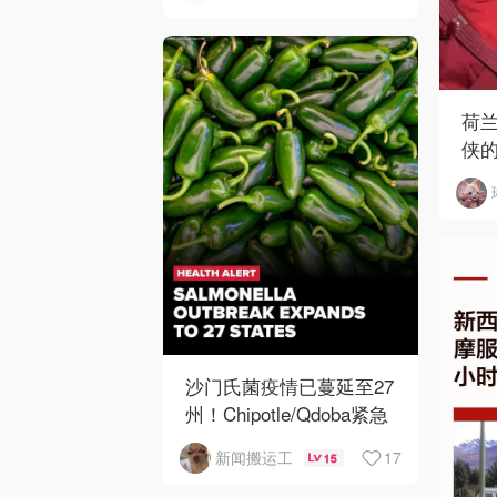
荷
侠
哥
沙门氏菌疫情已蔓延至27
州！Chipotle/Qdoba紧急
下架辣椒
17
新闻搬运工
15