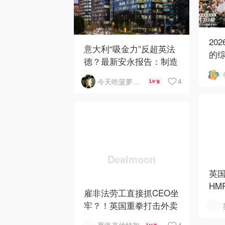
20
意大利“吸金力”反超英法
的综
德？最新安永报告：制造
最新
业与AI成投资新宠！
归
4
今天吃菠萝披萨了吗
9
英
HMR
雇非法劳工直接抓CEO坐
镑，
牢？！英国重拳打击外卖
平台黑工
4