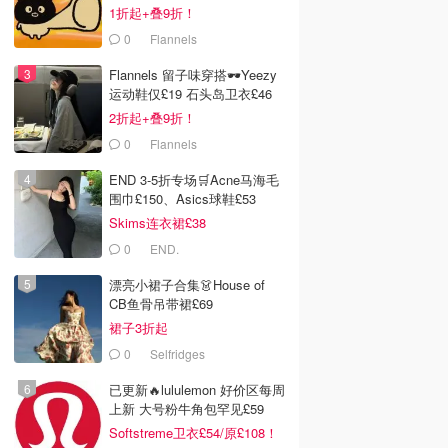
£63
1折起+叠9折！
0
Flannels
Flannels 留子味穿搭🕶️Yeezy
运动鞋仅£19 石头岛卫衣£46
2折起+叠9折！
0
Flannels
END 3-5折专场🛒Acne马海毛
围巾£150、Asics球鞋£53
Skims连衣裙£38
0
END.
漂亮小裙子合集👗House of
CB鱼骨吊带裙£69
裙子3折起
0
Selfridges
已更新🔥lululemon 好价区每周
上新 大号粉牛角包罕见£59
Softstreme卫衣£54/原£108！