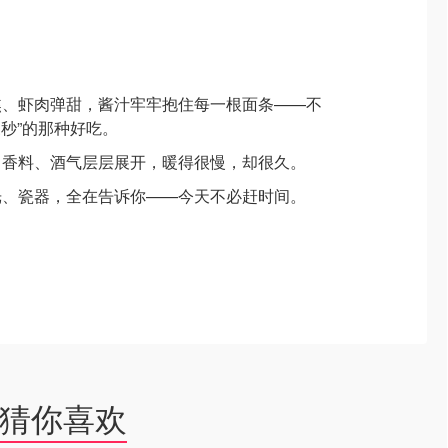
焦、虾肉弹甜，酱汁牢牢抱住每一根面条——不
三秒”的那种好吃。
、香料、酒气层层展开，暖得很慢，却很久。
光、瓷器，全在告诉你——今天不必赶时间。
猜你喜欢