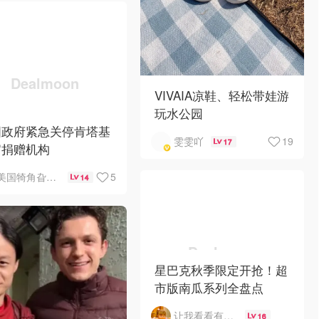
VIVAIA凉鞋、轻松带娃游
玩水公园
国政府紧急关停肯塔基
19
雯雯吖
17
官捐赠机构
5
美国犄角旮旯新鲜事
14
星巴克秋季限定开抢！超
市版南瓜系列全盘点
让我看看有啥好吃的
16