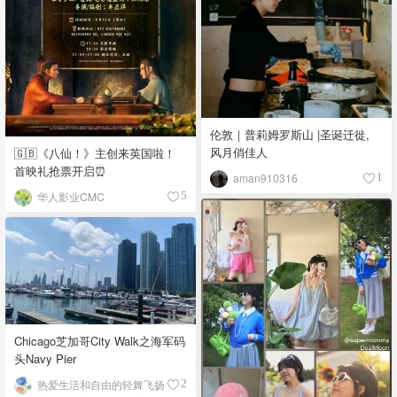
伦敦｜普莉姆罗斯山 |圣诞迁徙,
风月俏佳人
🇬🇧《八仙！》主创来英国啦！
首映礼抢票开启⏰
aman910316
1
华人影业CMC
5
Chicago芝加哥City Walk之海军码
头Navy Pier
热爱生活和自由的轻舞飞扬
2