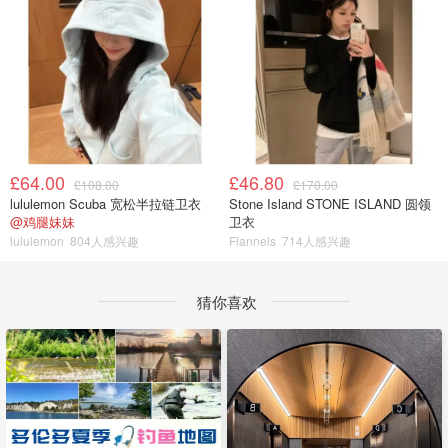
£64.00
£46.80
£108.00
£170.00
lululemon Scuba 宽松半拉链卫衣
Stone Island STONE ISLAND 圆领
@鸡腿妹妹
卫衣
lululemon
804人感兴趣
Flannels
714人感兴趣
猜你喜欢