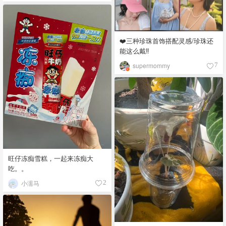
❤️三种珍珠首饰搭配灵感/珍珠还
能这么戴‼️
supermommy
7
旺仔冻痴雪糕，一起来冻痴大
吃。。
小濡马
2