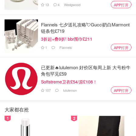
13
4
Wedgwood
APP打开
Flannels 七夕送礼攻略💘Gucci奶白Marmont
链条包£719
3折起+叠9折! bbr围巾£211
1
Flannels
APP打开
已更新🔥lululemon 好价区每周上新 大号粉牛
角包罕见£59
Softstreme卫衣£54/原£108！
107
lululemon
APP打开
大家都在抢
1
2