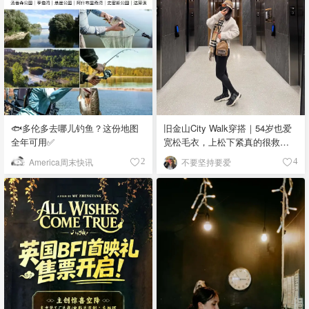
🐟多伦多去哪儿钓鱼？这份地图
旧金山City Walk穿搭｜54岁也爱
全年可用✅
宽松毛衣，上松下紧真的很救比
例
America周末快讯
不要坚持要爱
2
4