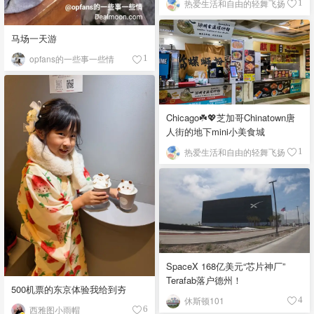
热爱生活和自由的轻舞飞扬
1
马场一天游
opfans的一些事一些情
1
Chicago☘️💖芝加哥Chinatown唐
人街的地下mini小美食城
热爱生活和自由的轻舞飞扬
1
SpaceX 168亿美元“芯片神厂”
Terafab落户德州！
500机票的东京体验我给到夯
休斯顿101
4
西雅图小雨帽
6