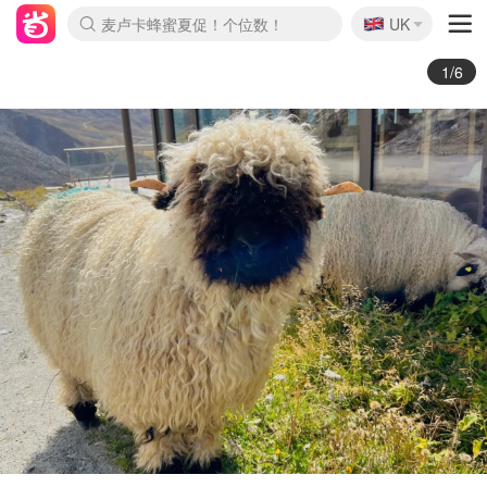
🇬🇧
Prada/Miu 4.8折！
UK
麦卢卡蜂蜜夏促！个位数！
啥？必胜客披萨5折！
2/6