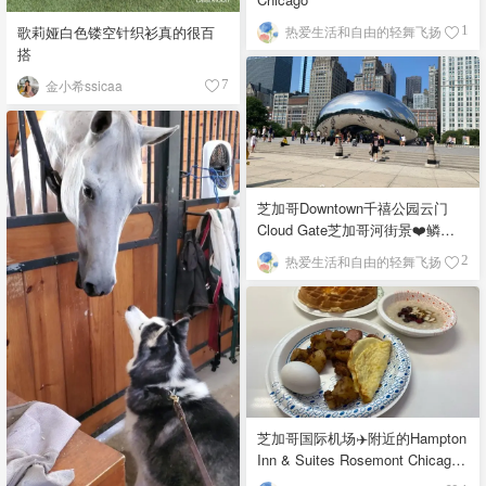
歌莉娅白色镂空针织衫真的很百
热爱生活和自由的轻舞飞扬
1
搭
金小希ssicaa
7
芝加哥Downtown千禧公园云门
Cloud Gate芝加哥河街景❤️鳞次
栉比的高楼
热爱生活和自由的轻舞飞扬
2
芝加哥国际机场✈️附近的Hampton
Inn & Suites Rosemont Chicago
O'Hare自助早餐