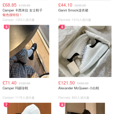
£68.85
£44.10
£135.00
£245.00
Camper 卡西米拉 女士鞋子
Ganni Smock连衣裙
银色很特别！
Camper
1353人感兴趣
Flannels
1314人感兴趣
5
6
£71.40
£121.50
£120.00
£450.00
Camper 玛丽珍鞋
Alexander McQueen 小白鞋
Camper
1176人感兴趣
Flannels
893人感兴趣
7
8