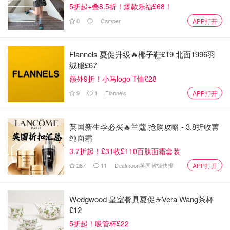
5折起+叠8.5折！爆款乐福£68！
0
Camper
APP打开
Flannels 夏促升级🔥椰子鞋£19 北面1996羽
绒服£67
额外9折！小马logo T恤£28
9
1
Flannels
APP打开
英国新生季必买🔥兰蔻 抢购攻略 - 3.8折收菁
纯面霜
3.7折起！£31收£110百肽面霜套装
287
11
Dealmoon英国省钱快报
APP打开
Wedgwood 皇室餐具夏促☕️Vera Wang茶杯
£12
5折起！吸管杯£22