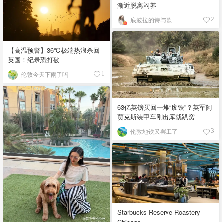
渐近脱离闷养
底波拉的诗与歌
2
【高温预警】36℃极端热浪杀回
英国！纪录恐打破
伦敦今天下雨了吗
1
63亿英镑买回一堆“废铁”？英军阿
贾克斯装甲车刚出库就趴窝
伦敦地铁又罢工了
3
Starbucks Reserve Roastery
Chicago