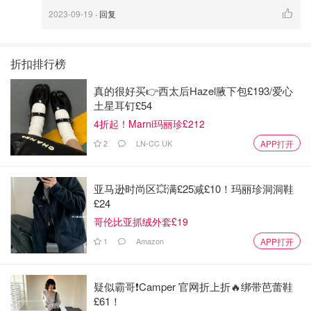
2023-09-19
· 回复
折扣排行榜
真的很好买👉西太后Hazel腋下包£193/爱心
土星耳钉£54
4折起！Marni玛丽珍£212
2
LN-CC UK
APP打开
亚马逊时尚区💥满£25减£10！玛丽珍洞洞鞋
£24
哥伦比亚抓绒外套£19
1
Amazon
APP打开
疑似霸哥❗️Camper 官网折上折🔥绑带芭蕾鞋
£61！