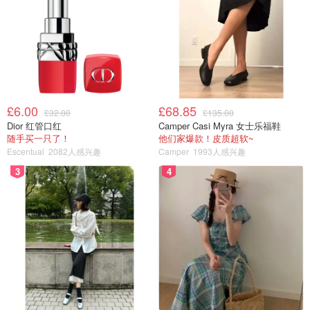
£6.00
£68.85
£32.00
£135.00
Dior 红管口红
Camper Casi Myra 女士乐福鞋
随手买一只了！
他们家爆款！皮质超软~
Escentual
2082人感兴趣
Camper
1993人感兴趣
3
4