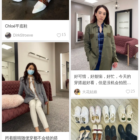
Chloé平底鞋
DirkStroeve
15
好可惜，好烦恼，好忙，今天的
穿搭超好看，但是没机会拍照片
😭
大花姑娘
25
闭着眼睛随便穿都不会错的搭