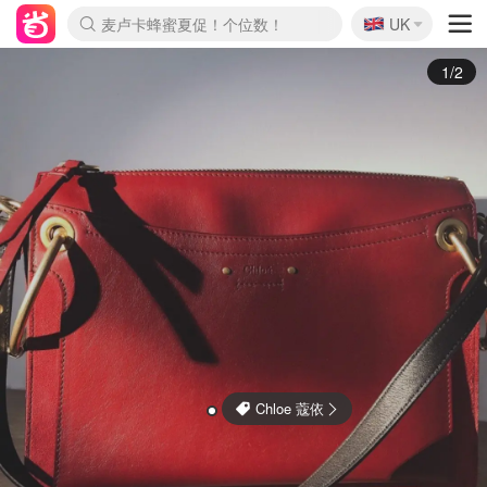
🇬🇧
Prada/Miu 4.8折！
UK
麦卢卡蜂蜜夏促！个位数！
啥？必胜客披萨5折！
2/2