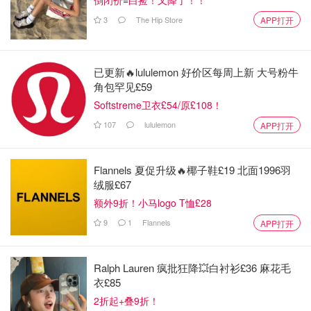
3
The Hip Store
APP打开
已更新🔥lululemon 好价区每周上新 大号粉牛
角包罕见£59
Softstreme卫衣£54/原£108！
107
lululemon
APP打开
Flannels 夏促升级🔥椰子鞋£19 北面1996羽
绒服£67
额外9折！小马logo T恤£28
9
1
Flannels
APP打开
Ralph Lauren 疯批狂降💥白衬衫£36 麻花毛
衣£85
2折起+叠9折！