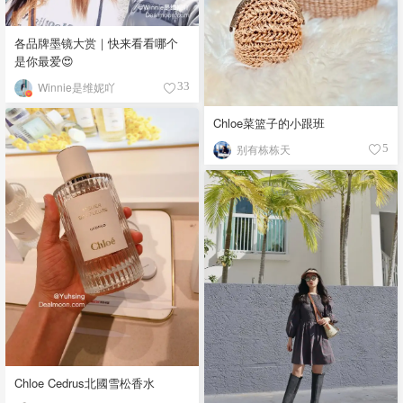
各品牌墨镜大赏｜快来看看哪个
是你最爱😍
Winnie是维妮吖
33
Chloe菜篮子的小跟班
别有栋栋天
5
Chloe Cedrus北國雪松香水