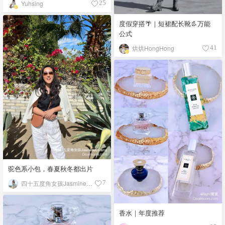
Yuhsing
25
度假穿搭🌴｜短裙配长靴👢万能
公式
烘烘HongHong
41
驼色系小包，春夏秋冬都出片
四十五度角女孩JasmineChiang
7
香水｜年度推荐