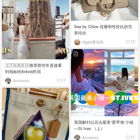
See by Chloe 优雅和性价比的完
美结合
Aggie爱泡芙
10
🇮🇹🇬🇧🇪🇸推荐那些年直接看
到地标的Airbnb民宿
Annienini
13
英国解封以后去最美“爱琴海”小镇
—St.Ives （上）
Annienini
11