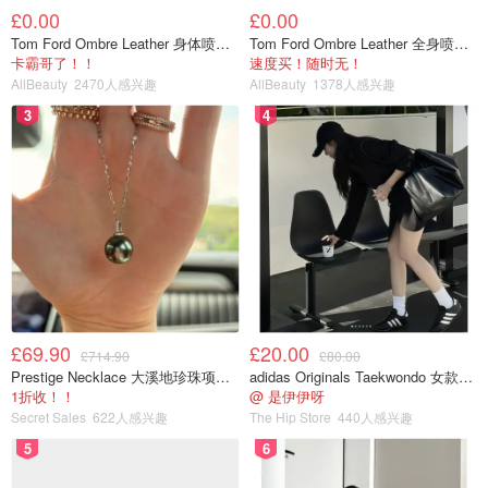
£0.00
£0.00
Tom Ford Ombre Leather 身体喷雾 150ml
Tom Ford Ombre Leather 全身喷雾 150ml
卡霸哥了！！
速度买！随时无！
AllBeauty
2470人感兴趣
AllBeauty
1378人感兴趣
3
4
£69.90
£20.00
£714.90
£80.00
Prestige Necklace 大溪地珍珠项链 10-11mm
adidas Originals Taekwondo 女款黑色运动鞋
1折收！！
@ 是伊伊呀
Secret Sales
622人感兴趣
The Hip Store
440人感兴趣
5
6