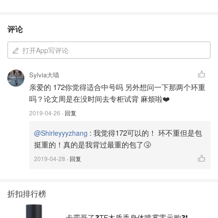
评论
打开App写评论
Sylvia大喵
亲爱的 172你觉得适合中号吗 另外想问一下那两个环重
吗？论文周是在没时间去专柜试背 麻烦啦❤️
2019-04-26
· 回复
:
我觉得172可以的！ 环不重但是包
@Shirleyyyzhang
挺重的！真的是我背过最重的包了🤧
2019-04-28
· 回复
折扣排行榜
卡霸哥了❓TF木质香身体喷雾零元购❓❗