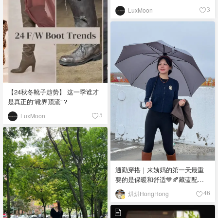
回巅峰！
LuxMoon
3
【24秋冬靴子趋势】 这一季谁才
是真正的“靴界顶流”？
LuxMoon
5
通勤穿搭｜来姨妈的第一天最重
要的是保暖和舒适💙🍂藏蓝配棕
色真好看
烘烘HongHong
46