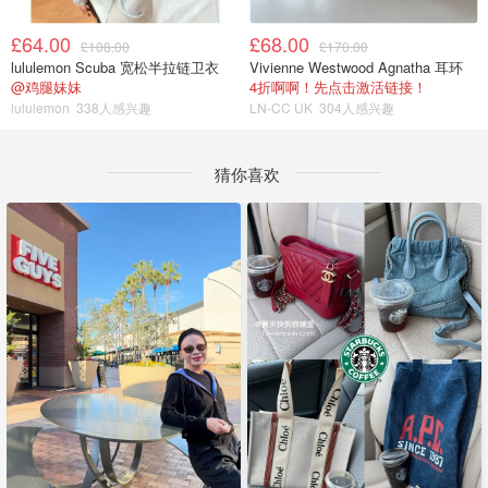
£64.00
£68.00
£108.00
£170.00
lululemon Scuba 宽松半拉链卫衣
Vivienne Westwood Agnatha 耳环
@鸡腿妹妹
4折啊啊！先点击激活链接！
lululemon
338人感兴趣
LN-CC UK
304人感兴趣
猜你喜欢