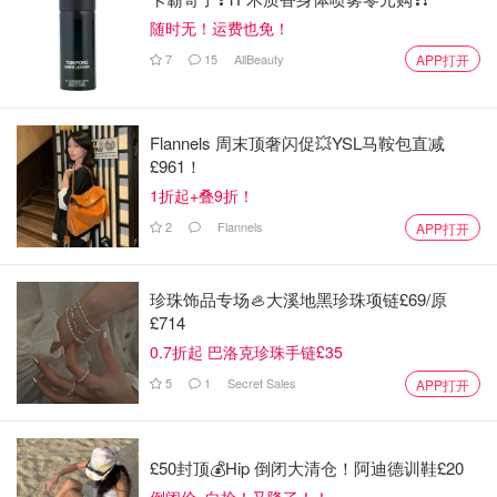
随时无！运费也免！
7
15
AllBeauty
APP打开
Flannels 周末顶奢闪促💥YSL马鞍包直减
£961！
1折起+叠9折！
2
Flannels
APP打开
珍珠饰品专场🦪大溪地黑珍珠项链£69/原
£714
0.7折起 巴洛克珍珠手链£35
5
1
Secret Sales
APP打开
£50封顶💰Hip 倒闭大清仓！阿迪德训鞋£20
倒闭价=白捡！又降了！！