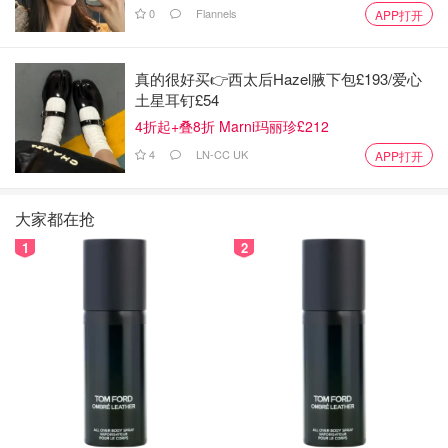
0
Flannels
APP打开
真的很好买👉西太后Hazel腋下包£193/爱心
土星耳钉£54
4折起+叠8折 Marni玛丽珍£212
4
LN-CC UK
APP打开
大家都在抢
1
2