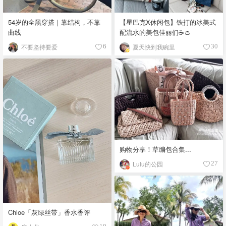
54岁的全黑穿搭｜靠结构，不靠
【星巴克X休闲包】铁打的冰美式
曲线
配流水的美包佳丽们☕️👛
不要坚持要爱
夏天快到我碗里
6
30
购物分享！草编包合集...
Lulu的公园
27
Chloe「灰绿丝带」香水香评