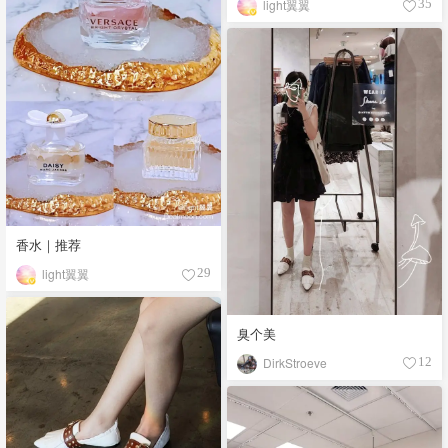
light翼翼
35
香水｜推荐
light翼翼
29
臭个美
DirkStroeve
12