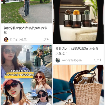
初秋穿搭🩶优衣库单品推荐·西装
裤
乔伊的小生活
37
闻香识人！12星座对应的本命香
大盘点！
Wendy百变小温
41