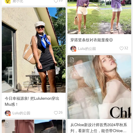
鹿小北
10
穿搭竖条纹衬衣能显瘦😌
Lulu的公园
32
今日幸福源泉! 把Lululemon穿出
Miu感！
Lulu的公园
26
从Chloe新设计师首秀2024早秋系
列，看新官上任，能否带Chloe重