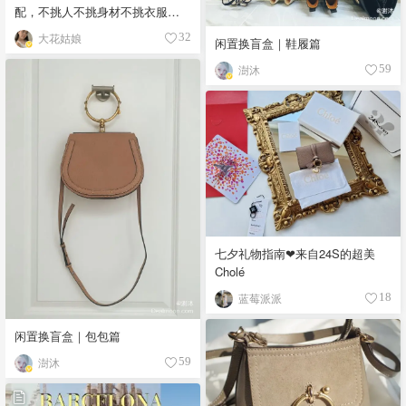
配，不挑人不挑身材不挑衣服的
穿搭
大花姑娘
32
闲置换盲盒｜鞋履篇
澍沐
59
七夕礼物指南❤来自24S的超美
Cholé
蓝莓派派
18
闲置换盲盒｜包包篇
澍沐
59