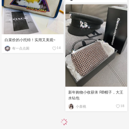
白菜价的小托特！实用又美观~
有一点点困
14
新年购物小收获🦋 RB帽子，大王
水钻包
小喜桃
18