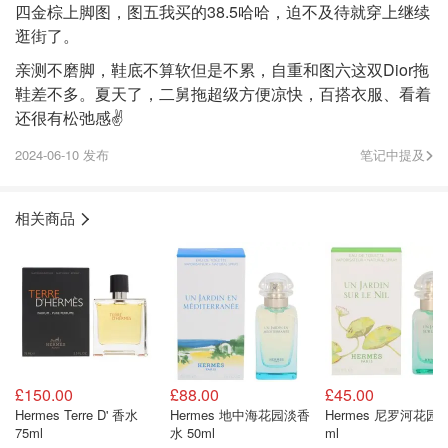
四金棕上脚图，图五我买的38.5哈哈，迫不及待就穿上继续
逛街了。
亲测不磨脚，鞋底不算软但是不累，自重和图六这双Dior拖
鞋差不多。夏天了，二舅拖超级方便凉快，百搭衣服、看着
还很有松弛感✌️
2024-06-10 发布
笔记中提及
相关商品
£150.00
£88.00
£45.00
Hermes Terre D' 香水
Hermes 地中海花园淡香
Hermes 尼罗河花园 
75ml
水 50ml
ml