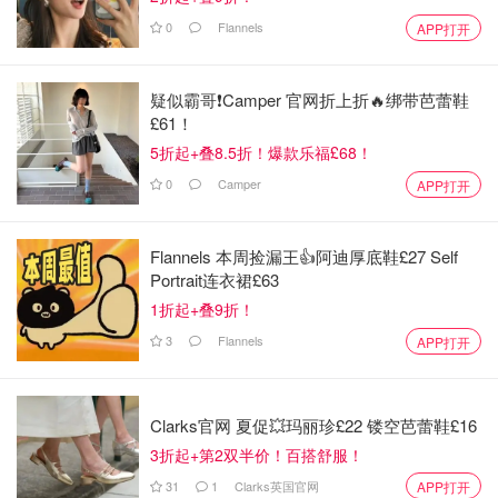
0
Flannels
APP打开
疑似霸哥❗️Camper 官网折上折🔥绑带芭蕾鞋
£61！
5折起+叠8.5折！爆款乐福£68！
0
Camper
APP打开
Flannels 本周捡漏王👍阿迪厚底鞋£27 Self
Portrait连衣裙£63
1折起+叠9折！
3
Flannels
APP打开
Clarks官网 夏促💥玛丽珍£22 镂空芭蕾鞋£16
3折起+第2双半价！百搭舒服！
31
1
Clarks英国官网
APP打开