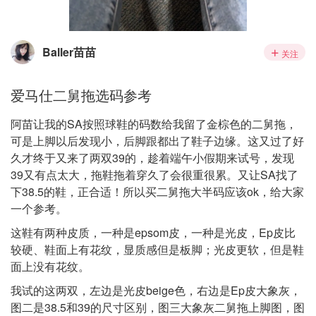
Baller苗苗
关注
爱马仕二舅拖选码参考
阿苗让我的SA按照球鞋的码数给我留了金棕色的二舅拖，
可是上脚以后发现小，后脚跟都出了鞋子边缘。这又过了好
久才终于又来了两双39的，趁着端午小假期来试号，发现
39又有点太大，拖鞋拖着穿久了会很重很累。又让SA找了
下38.5的鞋，正合适！所以买二舅拖大半码应该ok，给大家
一个参考。
这鞋有两种皮质，一种是epsom皮，一种是光皮，Ep皮比
较硬、鞋面上有花纹，显质感但是板脚；光皮更软，但是鞋
面上没有花纹。
我试的这两双，左边是光皮beige色，右边是Ep皮大象灰，
图二是38.5和39的尺寸区别，图三大象灰二舅拖上脚图，图