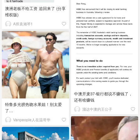
澳洲老板不给工资 追回来了 (分享
维权版)
A班袁湘琴1
中澳开麦37-银行都说不赚钱了，
还有啥赚钱
特鲁多光膀热吻水果姐！别太爱
溜达中澳的王公子
了…
Vanpeople人在温哥华