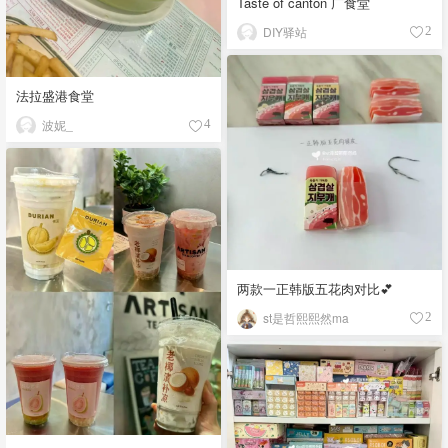
Taste of canton 广食堂
DIY驿站
2
法拉盛港食堂
波妮_
4
两款一正韩版五花肉对比💕
st是哲熙熙然ma
2