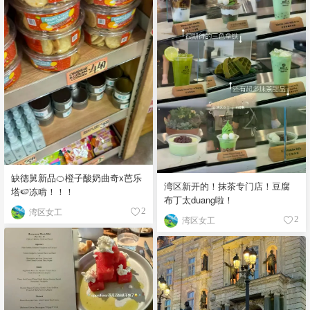
缺德舅新品🍊橙子酸奶曲奇x芭乐
湾区新开的！抹茶专门店！豆腐
塔🍉冻啃！！！
布丁太duang啦！
湾区女工
2
湾区女工
2