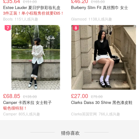
£35.64
£46.20
£151.00
£165.00
Estee Lauder 夏日护肤彩妆礼盒
Burberry Slim Fit 真丝围巾 女士
3件正装！单小棕瓶售价就要£65！
Boots
1151人感兴趣
Glamood
1138人感兴趣
7
8
£68.85
£27.00
£135.00
£75.00
Camper 卡西米拉 女士鞋子
Clarks Daiss 30 Shine 黑色漆皮鞋
银色很特别！
Camper
805人感兴趣
Clarks英国官网
766人感兴趣
猜你喜欢