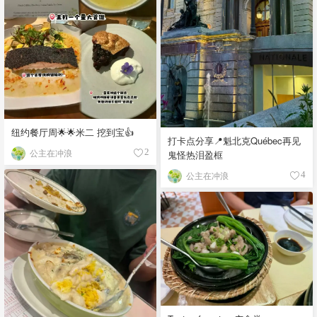
纽约餐厅周🌟🌟米二 挖到宝👍
打卡点分享📍魁北克Québec再见
公主在冲浪
2
鬼怪热泪盈框
公主在冲浪
4