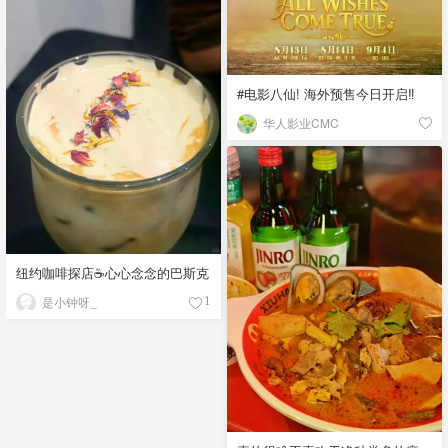
#电影八仙! 海外预售今日开启‼️
华人影业CMC
纽约咖啡探店☕️心心念念的巴斯克
是小钟呀_
1