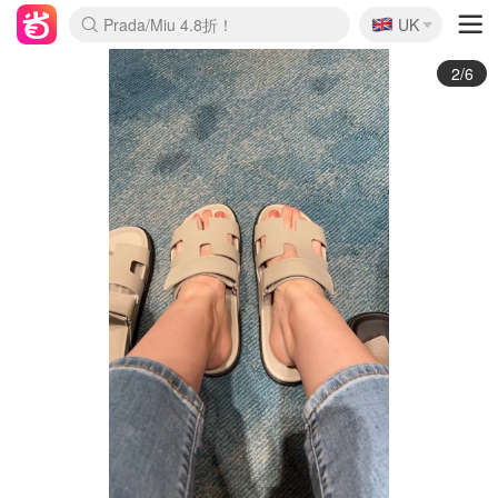
🇬🇧
Prada/Miu 4.8折！
UK
麦卢卡蜂蜜夏促！个位数！
啥？必胜客披萨5折！
3/6
Hermes 爱马仕