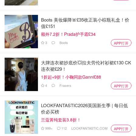
Boots 美妆爆降🚨£35收正装小棕瓶礼盒！价
值£151
额外7.2折！Prada护手霜£34
3
Boots
APP打开
大牌连衣裙抄底价💥拉夫劳伦衬衫裙£130 CK
连衣裙£29！
1折起+9折！小鞠同款Ganni£88
4
Frasers
APP打开
LOOKFANTASTIC2026英国新生季 | 每日低
价必买榜
兰蔻菁纯套装3.8折！
999+
112
LOOKFANTASTIC.COM
APP打开