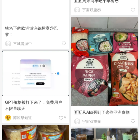
🇩🇪周末简单吃个早餐🥣
宇宙双重奏
铁塔下的欧洲游泳锦标赛@巴
黎！
三城漫游中
GPT价格被打下来了，免费用户
不限量聊天
🇩🇪从Aldi买到了这些亚洲食物
湾区早知道
4
宇宙双重奏