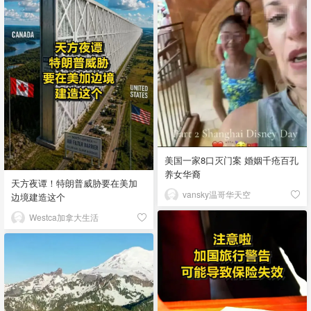
美国一家8口灭门案 婚姻千疮百孔
养女华裔
天方夜谭！特朗普威胁要在美加
vansky温哥华天空
边境建造这个
Westca加拿大生活