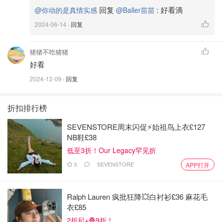
回复
:
好看滴
@你动的是真情实感
@Baller苗苗
2024-06-14
· 回复
猪猪不吃猪猪
好看
2024-12-09
· 回复
折扣排行榜
SEVENSTORE周末闪促⚡️始祖鸟上衣£127
NB鞋£38
低至3折！Our Legacy罕见折
3
SEVENSTORE
APP打开
Ralph Lauren 疯批狂降💥白衬衫£36 麻花毛
衣£85
2折起+叠9折！