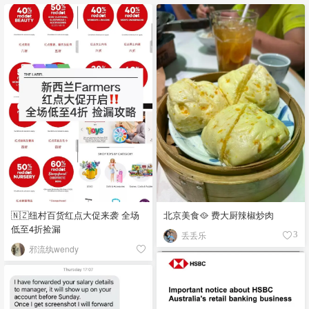
🇳🇿纽村百货红点大促来袭 全场
北京美食🥘 费大厨辣椒炒肉
低至4折捡漏
丢丢乐
3
邪流纨wendy