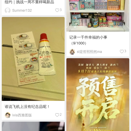
纽约｜挑战一周不重样喝新品
Summer132
3
记录一千件幸福的小事
（9/1000）
st是哲熙熙然ma
3
谁说飞机上没有纪念品呢！
ivia西雅图版
2