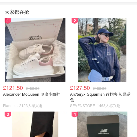
大家都在抢
1
2
£121.50
£127.50
£450.00
£180.00
Alexander McQueen 厚底小白鞋
Arc'teryx Squamish 连帽夹克 黑蓝
色
Flannels
2123人感兴趣
SEVENSTORE
1463人感兴趣
3
4