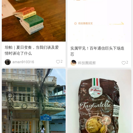
坦帕｜夏日变奏，当我们谈及爱
实属罕见！百年通信巨头下场造
情时谈论了什么
芯
aman910316
2
科技圈观察
2