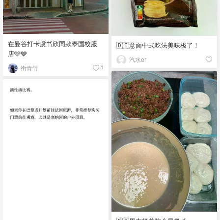
在曼谷打卡虞书欣同款泰国校服
🇩🇪意面中式吃法美味极了！
店🩵🩶
汽水er
衔青竹
5