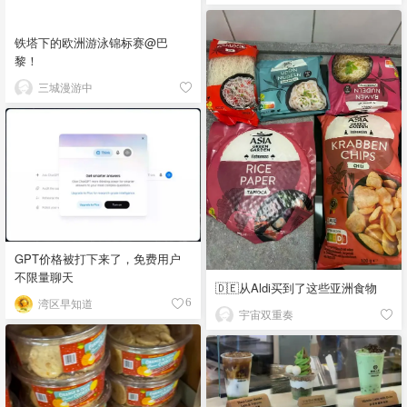
铁塔下的欧洲游泳锦标赛@巴
黎！
三城漫游中
GPT价格被打下来了，免费用户
不限量聊天
🇩🇪从Aldi买到了这些亚洲食物
湾区早知道
6
宇宙双重奏