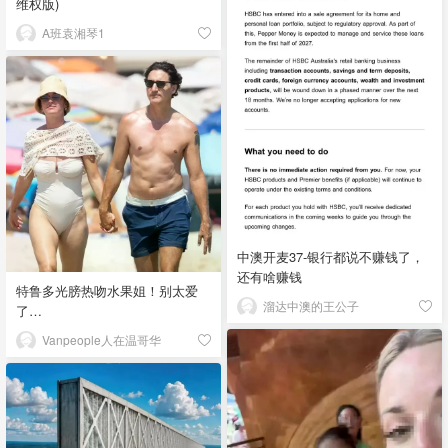
维权版)
A班袁湘琴1
中澳开麦37-银行都说不赚钱了，
还有啥赚钱
特鲁多光膀热吻水果姐！别太爱
溜达中澳的王公子
了…
Vanpeople人在温哥华