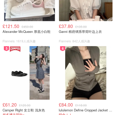
£121.50
£37.80
£450.00
£135.00
Alexander McQueen 厚底小白鞋
Ganni 棉府绸系带荷叶边上衣
Flannels
1619人感兴趣
Flannels
842人感兴趣
5
6
£61.20
£84.00
£120.00
£118.00
Camper Right 女士鞋 浅灰色
lululemon Define Cropped Jacket Nulu 短款夹克
超多博主同款~
码全！！