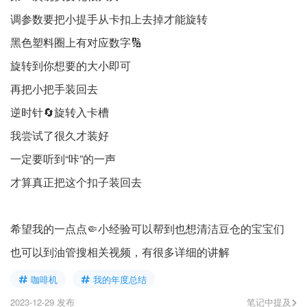
调参数要把小提手从卡扣上去掉才能旋转
黑色塑料圈上有对应数字🔢
旋转到你想要的大小即可
再把小把手装回去
逆时针🔄旋转入卡槽
我尝试了很久才装好
一定要听到“咔”的一声
才算真正把这个扣子装回去
希望我的一点点🤏小经验可以帮到也想清洁豆仓的宝宝们
也可以到油管搜相关视频，有很多详细的讲解
咖啡机
我的年度总结
2023-12-29 发布
笔记中提及