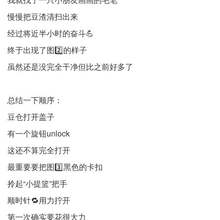
慢慢把豆渣清扫出来
经过将近半小时的奋斗💪
终于出现了图2️⃣的样子
虽然还是没完全干净但比之前好多了
总结一下顺序：
豆仓打开盖子
有一个旋钮unlock
这还不算完全打开
最重要要把图3️⃣黑色的卡扣
拎起“小提篮”把手
顺时针🔁用力拧开
第一次确实要花很大力