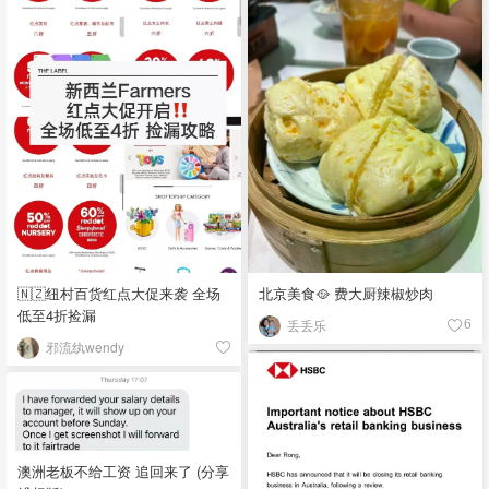
🇳🇿纽村百货红点大促来袭 全场
北京美食🥘 费大厨辣椒炒肉
低至4折捡漏
丢丢乐
6
邪流纨wendy
澳洲老板不给工资 追回来了 (分享