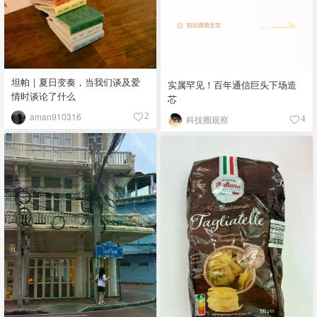
坦帕｜夏日变奏，当我们谈及爱
实属罕见！百年通信巨头下场造
情时谈论了什么
芯
aman910316
2
科技圈观察
4