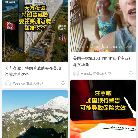
美国一家8口灭门案 婚姻千疮百孔
养女华裔
天方夜谭！特朗普威胁要在美加
vansky温哥华天空
边境建造这个
Westca加拿大生活