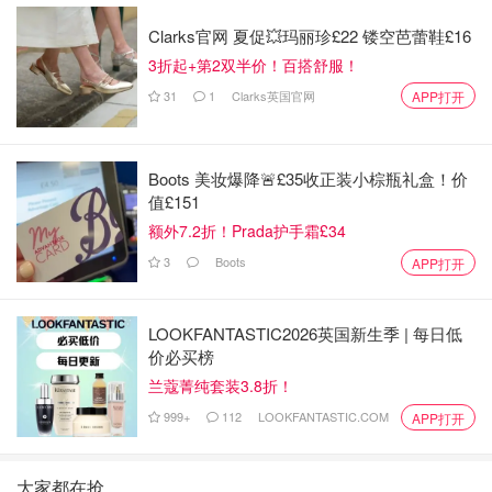
Clarks官网 夏促💥玛丽珍£22 镂空芭蕾鞋£16
3折起+第2双半价！百搭舒服！
31
1
Clarks英国官网
APP打开
Boots 美妆爆降🚨£35收正装小棕瓶礼盒！价
值£151
额外7.2折！Prada护手霜£34
3
Boots
APP打开
LOOKFANTASTIC2026英国新生季 | 每日低
价必买榜
兰蔻菁纯套装3.8折！
999+
112
LOOKFANTASTIC.COM
APP打开
大家都在抢