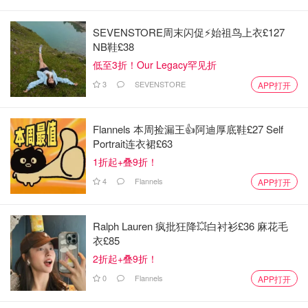
SEVENSTORE周末闪促⚡️始祖鸟上衣£127
NB鞋£38
低至3折！Our Legacy罕见折
3
SEVENSTORE
APP打开
Flannels 本周捡漏王👍阿迪厚底鞋£27 Self
Portrait连衣裙£63
1折起+叠9折！
4
Flannels
APP打开
Ralph Lauren 疯批狂降💥白衬衫£36 麻花毛
衣£85
2折起+叠9折！
0
Flannels
APP打开