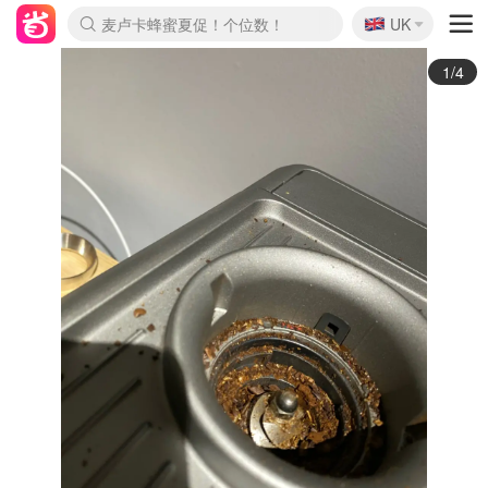
🇬🇧
Prada/Miu 4.8折！
UK
麦卢卡蜂蜜夏促！个位数！
啥？必胜客披萨5折！
2/4