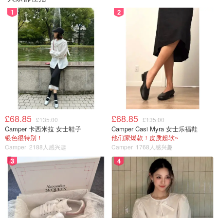
1
2
£68.85
£68.85
£135.00
£135.00
Camper 卡西米拉 女士鞋子
Camper Casi Myra 女士乐福鞋
银色很特别！
他们家爆款！皮质超软~
Camper
2188人感兴趣
Camper
1768人感兴趣
3
4