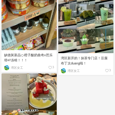
缺德舅新品🍊橙子酸奶曲奇x芭乐
湾区新开的！抹茶专门店！豆腐
塔🍉冻啃！！！
布丁太duang啦！
湾区女工
3
湾区女工
3