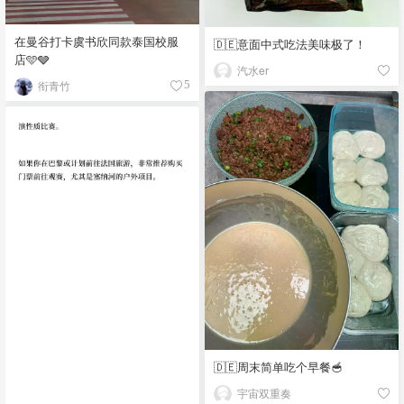
在曼谷打卡虞书欣同款泰国校服
🇩🇪意面中式吃法美味极了！
店🩵🩶
汽水er
衔青竹
5
🇩🇪周末简单吃个早餐🥣
宇宙双重奏