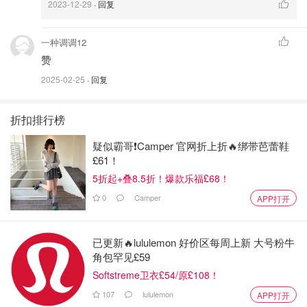
2023-12-29
· 回复
一种调调12
赞
2025-02-25
· 回复
折扣排行榜
疑似霸哥❗️Camper 官网折上折🔥绑带芭蕾鞋
£61！
5折起+叠8.5折！爆款乐福£68！
0
Camper
APP打开
已更新🔥lululemon 好价区每周上新 大号粉牛
角包罕见£59
Softstreme卫衣£54/原£108！
107
lululemon
APP打开