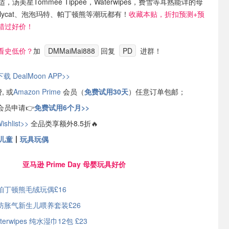
适，汤美星Tommee Tippee，Waterwipes，费雪等耳熟能详的母
llycat、泡泡玛特、帕丁顿熊等潮玩都有！
收藏本贴，折扣预测+预
错过好价！
看史低价？
加
DMMaiMai888
回复
PD
进群！
载 DealMoon APP>>
, 或
Amazon Prime
会员（
免费试用30天
）任意订单包邮；
会员申请👉
免费试用6个月>>
hlist>>
全品类享额外8.5折🔥
儿童
丨
玩具玩偶
亚马逊 Prime Day 母婴玩具好价
帕丁顿熊毛绒玩偶£16
防胀气新生儿喂养套装£26
terwipes 纯水湿巾12包 £23