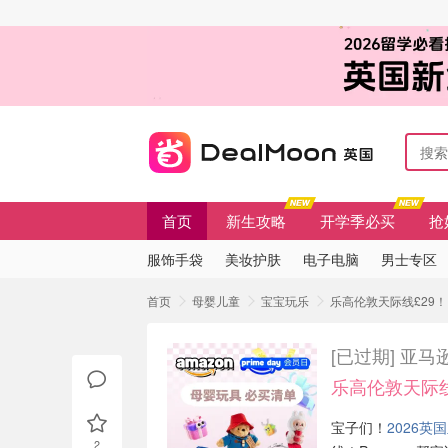
首页
新生攻略
开学季必买
抢
服饰手袋
美妆护肤
电子电脑
男士专区
首页
母婴儿童
宝宝玩乐
乐高伦敦天际线£29！ 亚
[已过期]
亚马逊
乐高伦敦天际线
宝子们！
2026英国
2