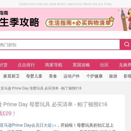
Dealmoon may be paid when users buy items via our links.
好货
点击排行
商家导航
英国攻略
社区
兑换
家居厨卫
母婴儿童
美食
运动户外
个护健康
旅游
影视
马逊 Prime Day 母婴玩具 必买清单 - 帕丁顿熊£16
 Prime Day 母婴玩具 必买清单 - 帕丁顿熊£16
£29！
亚马逊Prime Day会员日大促>>
，开始啦！母婴玩具折扣汇总上