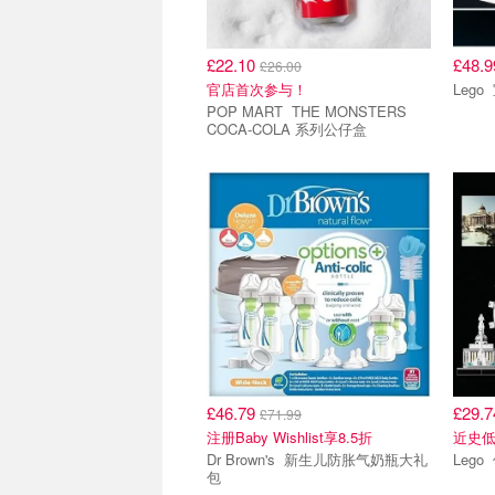
£22.10
£48.
£26.00
官店首次参与！
POP MART THE MONSTERS
COCA-COLA 系列公仔盒
£46.79
£29.
£71.99
注册Baby Wishlist享8.5折
近史低
Dr Brown's 新生儿防胀气奶瓶大礼
包