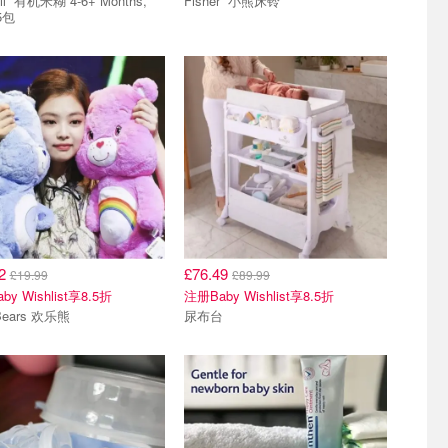
Months,
Fisher 小熊床铃
5包
92
£76.49
£19.99
£89.99
y Wishlist享8.5折
注册Baby Wishlist享8.5折
 Bears 欢乐熊
尿布台