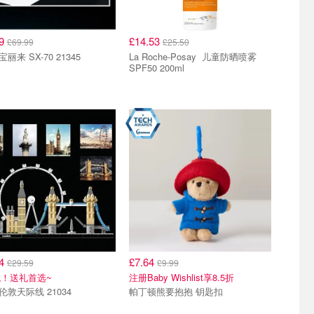
99
£14.53
£69.99
£25.50
Lego 宝丽来 SX-70 21345
La Roche-Posay 儿童防晒喷雾
SPF50 200ml
74
£7.64
£29.59
£9.99
！送礼首选~
注册Baby Wishlist享8.5折
Lego 伦敦天际线 21034
帕丁顿熊要抱抱 钥匙扣