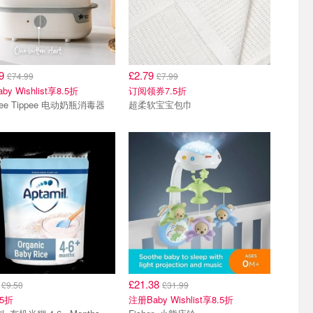
49
£2.79
£74.99
£7.99
y Wishlist享8.5折
订阅领券7.5折
ee Tippee 电动奶瓶消毒器
超柔软宝宝包巾
5
£21.38
£9.50
£31.99
5折
注册Baby Wishlist享8.5折