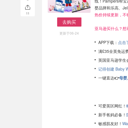
线！Pampers帮宝
婴品牌和乐高、Je
11
热价持续更新，不
去购买
去购买
亚马逊买什么？想
更新于06-24
APP下载：
点击下
满£35全英免运费
英国亚马逊学生
记得创建 Baby Wis
一键直达
👉
母婴
可爱英区网红！
新手爸妈必备！
敏感肌友好！
Wa