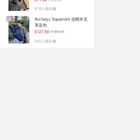
674人感兴趣
Arc'teryx Squamish 连帽夹克
黑蓝色
£127.50
£180.00
630人感兴趣