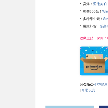
卖爆！
爱他美 白金
整整600张！
Wi
多种维生素！
Se
爆款补货！
乐高
收藏主贴，保你PD
分会场👉
个护健康
|
母婴玩具