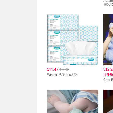
Aptamil 有机米糊 4-6+ 
100g*
£11.47
£12.
£14.99
Winner 洗脸巾 600张
注册Bab
Care