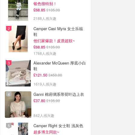
银色很特别！
£68.85
£135.00
2188人感兴趣
Camper Casi Myra 女士乐福
鞋
他们家爆款！皮质超软~
£68.85
£135.00
1768人感兴趣
Alexander McQueen 厚底小白
鞋
£121.50
£450.00
1619人感兴趣
Ganni 棉府绸系带荷叶边上衣
£37.80
£135.00
842人感兴趣
Camper Right 女士鞋 浅灰色
超多博主同款~