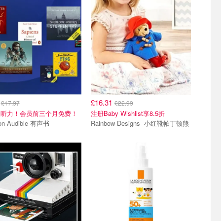
0
£16.31
£17.97
£22.99
练听力！会员前三个月免费！
注册Baby Wishlist享8.5折
n Audible 有声书
Rainbow Designs 小红靴帕丁顿熊