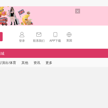
英国
登录
联系我们
APP下载
🇺🇸
美国
商城
🇨🇳
中国
/演出/体育
其他
资讯
更多
🇨🇦
加拿大
扫码下载 App
🇬🇧
英国
Download on the
App Store
🇩🇪
德国
Download the
Android App
🇫🇷
法国