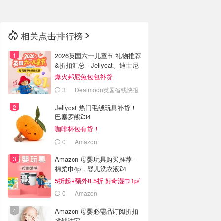
相关点击排行榜
2026英国六一儿童节 礼物推荐
&折扣汇总 - Jellycat、迪士尼
周边
爆火邦尼兔包包补货
3
Dealmoon英国省钱快报
Jellycat 热门毛绒玩具补货！
巴塞罗熊£34
咖啡杯包有货！
0
Amazon
Amazon 母婴玩具购买推荐 -
棉柔巾4p，婴儿洗衣液£4
5折起+额外8.5折 好奇湿巾1p/
张
0
Amazon
Amazon 母婴必需品订阅折扣
省钱法宝