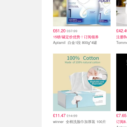
£61.20
£42.
£67.99
15镑/罐定价优势！订阅领券
注册Bab
Aptamil 白金1段 800g*4罐
Tomm
£11.47
£7.6
£14.99
winner 全棉洗脸巾加厚装 100片
订阅8.