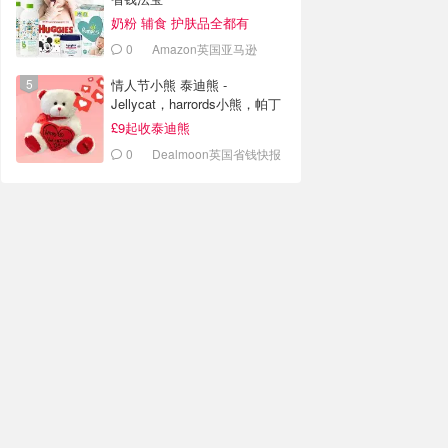
奶粉 辅食 护肤品全都有
0
Amazon英国亚马逊
情人节小熊 泰迪熊 -
Jellycat，harrords小熊，帕丁
顿熊
£9起收泰迪熊
0
Dealmoon英国省钱快报