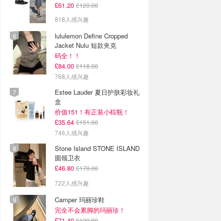
£61.20
£120.00
818人感兴趣
lululemon Define Cropped
Jacket Nulu 短款夹克
码全！！
£84.00
£118.00
768人感兴趣
Estee Lauder 夏日护肤彩妆礼
盒
价值151！有正装小棕瓶！
£35.64
£151.00
746人感兴趣
Stone Island STONE ISLAND
圆领卫衣
£46.80
£170.00
722人感兴趣
Camper 玛丽珍鞋
完全不会累脚的玛丽珍！
£71.40
£120.00