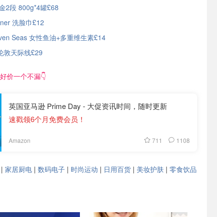
2段 800g*4罐£68
nner 洗脸巾£12
ven Seas 女性鱼油+多重维生素£14
伦敦天际线£29
好价一个不漏👇
英国亚马逊 Prime Day - 大促资讯时间，随时更新
速戳领6个月免费会员！
711
1108
Amazon
|
家居厨电
|
数码电子
|
时尚运动
|
日用百货
|
美妆护肤
|
零食饮品