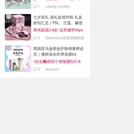
1
Liberty London
七夕送礼 选礼盒就对啦 礼盒
折扣汇总 | YSL、兰蔻、赫莲
娜
菁纯面霜3.8折 送黑绷带50px
等40ml
0
Dealmoon英国省钱快报
英国亚马逊美妆护肤销量榜必
买｜潘婷深水炸弹发膜£4
1折起🛍️倩碧小雏菊腮红£18
3
Amazon