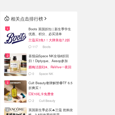
相关点击排行榜
Boots 英国折扣 | 新生季学生
优惠、积分、必买清单
兰蔻买3免1！大牌美妆7.2折
117
Boots
喜报🤗Space NK全场8折回
归！Diptyque、Aesop参加
腊梅洁面£24、RéVive一夜回
春油有货
0
Space NK
Cult Beauty奢牌解禁🔴TF 6.5
折爽买！
💥£10礼卡免费拿
2
Cult Beauty
英国新生季必买🔥兰蔻 抢购攻
略 - 3.8折收菁纯面霜