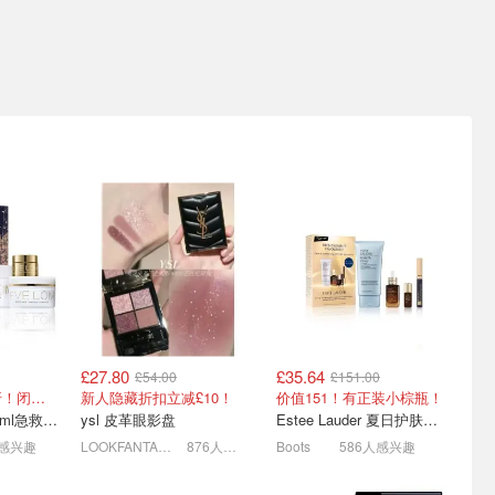
礼必买合集
编编聚焦👀Allbeauty热销
阿玛尼Privé高定香水全场8
、戴森等
榜🏅卡诗洗发水£19抢❗
折 £20收豪华装
3折起! 霸哥→科颜氏小冰盾防晒£17原£46
泡沫洁面£2 | 50ml娇兰复原蜜£84
玉龙茶香、岩兰草£108
£27.80
£35.64
£54.00
£151.00
场💰收
3折拿下美妆8件套⁉️LF造型
Space NK8折大促销量榜
总价值£204=2.7折！闭眼冲这套！
新人隐藏折扣立减£10！
价值151！有正装小棕瓶！
妆容精选礼盒封神💄
Diptyque这蕞划算！
200ml卸妆膏+100ml急救面膜+面霜+洁颜布
ysl 皮革眼影盘
Estee Lauder 夏日护肤彩妆礼盒
Sarah Chapman熬夜油补货、50ml玫瑰之水/杜桑£81
£32薅超£105好物✨
不知道买啥直接抄作业！
人感兴趣
LOOKFANTASTIC.COM
876人感兴趣
Boots
586人感兴趣