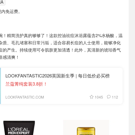
RA
境内免运费。
碗！精简洗护真的够够了！这款控油祛痘沐浴露蕴含2%水杨酸，温
杂质、毛孔堵塞和日常污垢，适合容易长痘的人士使用，能够净化
痘的产生。持续使用可令肌肤更加清透！此外，其清新的琥珀香气
倍感清爽！
LOOKFANTASTIC2026英国新生季 | 每日低价必买榜
兰蔻菁纯套装3.8折！
1045
112
LOOKFANTASTIC.COM