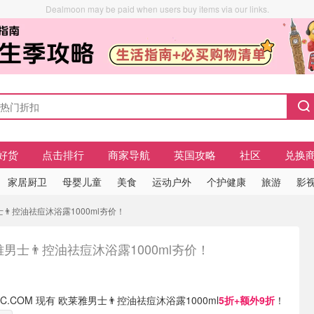
Dealmoon may be paid when users buy items via our links.
好货
点击排行
商家导航
英国攻略
社区
兑换
家居厨卫
母婴儿童
美食
运动户外
个护健康
旅游
影视
士👨控油祛痘沐浴露1000ml夯价！
男士👨控油祛痘沐浴露1000ml夯价！
TIC.COM 现有 欧莱雅男士👨控油祛痘沐浴露1000ml
5折+额外9折
！