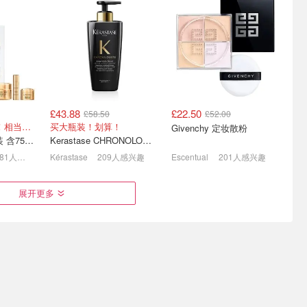
£43.88
£22.50
£58.50
£52.00
eauty全
Cult Beauty8月必买合集🤩
终于可以下手的Le Labo！
价值£416 罕见补！相当于30ml面霜价收整套
买大瓶装！划算！
Givenchy 定妆散粉
Byredo罕见参加
送£20🚀
Lancome 菁纯套装 含75ml面霜+5ml精华+5ml眼霜
Kerastase CHRONOLOGISTE 洗发水 再生型
Creed、TF全参加！Aesop护手霜£21
Le Labo8折+送£10礼卡💥Marvis牙膏£3
木质调护手霜£25🥹
281人感兴趣
Kérastase
209人感兴趣
Escentual
201人感兴趣
展开更多
6 美妆圣诞
LF本周特价！DW粉底+小
潘海利根罕见8折💥兽首狐
售！
棕瓶精华£22 Fresh4.7折
狸£196！Luna/琴酒£144
£98.10
£35.64
£1029.00
£151.00