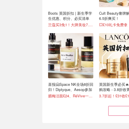
Boots 英国折扣 | 新生季学
Cult Beauty奢牌
生优惠、积分、必买清单
6.5折爽买！
兰蔻买3免1！大牌美妆7.2折
💥£10礼卡免费拿
喜报🤗Space NK全场8折回
英国新生季必买🔥
归！Diptyque、Aesop参加
购攻略 - 3.8折
腊梅洁面£24、RéVive一夜回春油有货