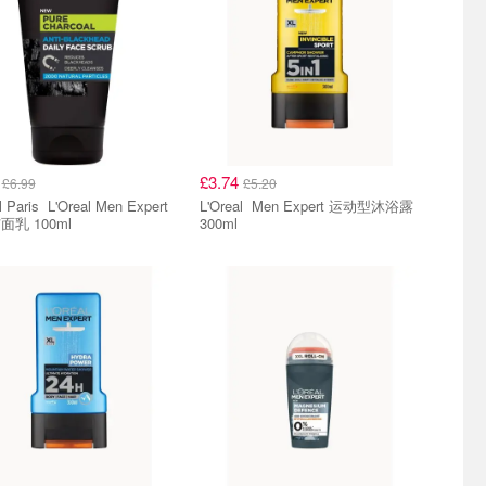
5
£3.74
£6.99
£5.20
'Oreal Men Expert
L'Oreal Men Expert 运动型沐浴露
乳 100ml
300ml