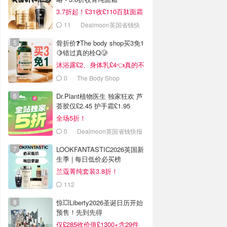
3.7折起！£31收£110百肽面霜
套装
11
Dealmoon英国省钱快
报
骨折价❓The body shop买3免1
🍋错过真的栓Q🥲
沐浴露£2、身体乳£4👈真的不
戳我看看吗❓
0
The Body Shop
Dr.Plant植物医生 独家狂欢 芦
荟胶仅£2.45 护手霜£1.95
全场5折！
0
Dealmoon英国省钱快报
LOOKFANTASTIC2026英国新
生季 | 每日低价必买榜
兰蔻菁纯套装3.8折！
112
LOOKFANTASTIC.COM
惊💥Liberty2026圣诞日历开始
预售！先到先得
仅£285收价值£1300+含29件