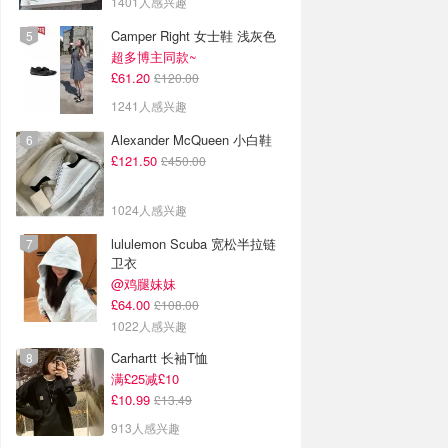
1401人感兴趣
Camper Right 女士鞋 浅灰色
超多博主同款~
£61.20
£120.00
1241人感兴趣
Alexander McQueen 小白鞋
£121.50
£450.00
1024人感兴趣
lululemon Scuba 宽松半拉链
卫衣
@鸡腿妹妹
£64.00
£108.00
1022人感兴趣
Carhartt 长袖T恤
满£25减£10
£10.99
£13.49
913人感兴趣