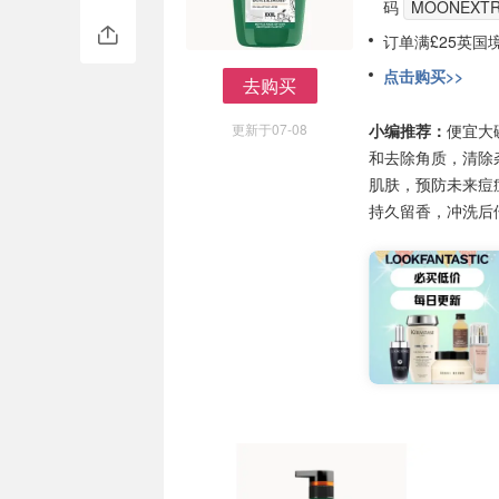
码
MOONEXT
订单满£25英国
点击购买>>
去购买
去购买
更新于07-08
小编推荐：
便宜大
和去除角质，清除
肌肤，预防未来痘
持久留香，冲洗后