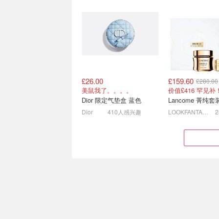
£26.00
£159.60
£280.00
集合📢薅LF特价羊毛🦙
限时返场💥Cult B
美鼠我了。。。。
CPB护肤5折！
场8折大促
Dior 限定气垫盒 蓝色
2折起！雅诗兰黛60ml小棕瓶£52
Dior
410人感兴趣
LOOKFANTASTIC.COM
沐浴在满园金桂💛帕尔玛桂
Space NK 202
花沐浴露
日历官宣💥蹲发
£22.00
£36.72
£57.50
£51.00