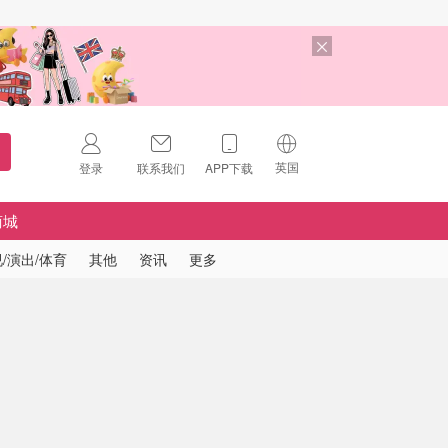
英国
登录
联系我们
APP下载
🇺🇸
美国
商城
🇨🇳
中国
/演出/体育
其他
资讯
更多
🇨🇦
加拿大
扫码下载 App
🇬🇧
英国
Download on the
App Store
🇩🇪
德国
Download the
Android App
🇫🇷
法国