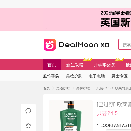
首页
新生攻略
开学季必买
抢
服饰手袋
美妆护肤
电子电脑
男士专区
首页
美妆护肤
身体护理
只要£4.5！ 欧莱雅男
[已过期]
欧莱雅
只要£4.5！
LOOKFANTAS