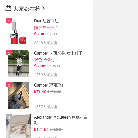
大家都在抢
Dior 红管口红
随手买一只了！
£6.00
£32.00
2048人感兴趣
Camper 卡西米拉 女士鞋子
银色很特别！
£68.85
£135.00
1759人感兴趣
Camper 玛丽珍鞋
£71.40
£120.00
1657人感兴趣
Alexander McQueen 厚底小白
鞋
£121.50
£450.00