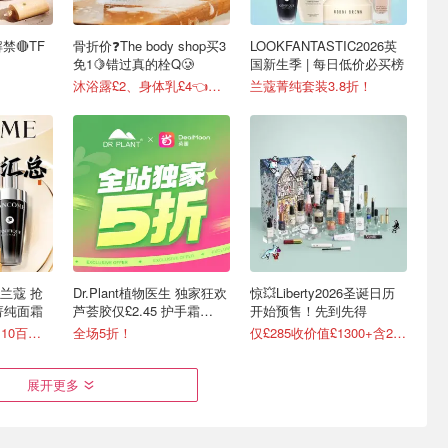
解禁🔴TF
骨折价❓The body shop买3
LOOKFANTASTIC2026英
免1🍋错过真的栓Q🥲
国新生季 | 每日低价必买榜
沐浴露£2、身体乳£4👈真的不戳我看看吗❓
兰蔻菁纯套装3.8折！
兰蔻 抢
Dr.Plant植物医生 独家狂欢
惊💥Liberty2026圣诞日历
收菁纯面霜
芦荟胶仅£2.45 护手霜
开始预售！先到先得
£1.95
3.7折起！£31收£110百肽面霜套装
全场5折！
仅£285收价值£1300+含29件
展开更多