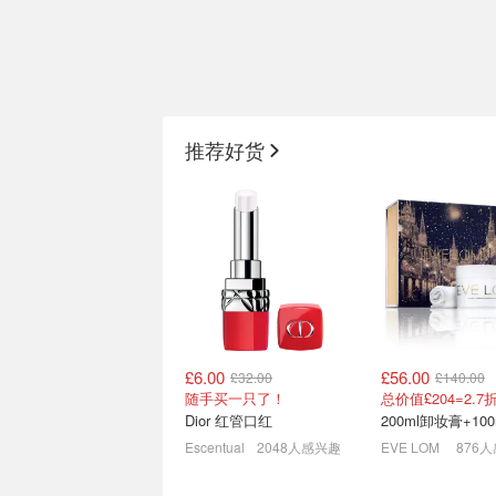
七夕送礼 选礼盒就对啦 礼
Boots 英国伴手
盒折扣汇总 | YSL、兰蔻、
🛍️富士、香奈儿
推荐好货
赫莲娜
菁纯面霜3.8折 送黑绷带50px等40ml
£6.00
£56.00
£32.00
£140.00
英国亚马逊美妆护肤销量榜
Space NK百镑专
随手买一只了！
必买｜潘婷深水炸弹发膜£4
Diptyque、腊梅
Dior 红管口红
1折起🛍️倩碧小雏菊腮红£18
Escentual
2048人感兴趣
EVE LOM
876