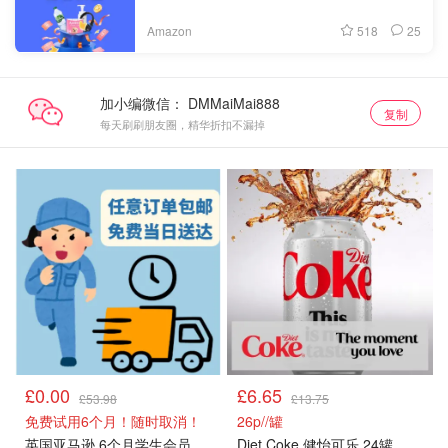
518
25
Amazon
加小编微信：
复制
每天刷刷朋友圈，精华折扣不漏掉
£0.00
£6.65
£53.98
£13.75
免费试用6个月！随时取消！
26p//罐
英国亚马逊 6个月学生会员
Diet Coke 健怡可乐 24罐