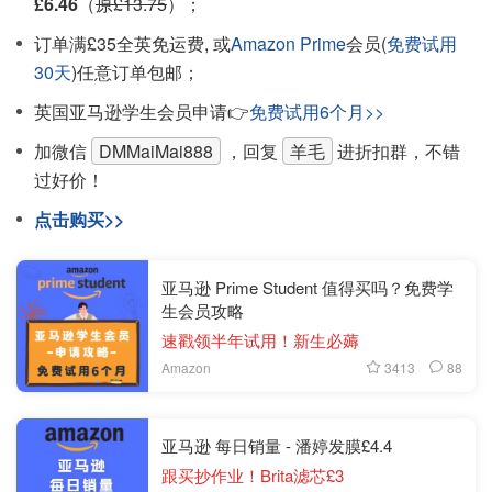
£6.46
（
原£13.75
）；
订单满£35全英免运费, 或
Amazon Prime
会员(
免费试用
30天
)任意订单包邮；
英国亚马逊学生会员申请👉
免费试用6个月>>
加微信
DMMaiMai888
，回复
羊毛
进折扣群，不错
过好价！
点击购买>>
亚马逊 Prime Student 值得买吗？免费学
生会员攻略
速戳领半年试用！新生必薅
3413
88
Amazon
亚马逊 每日销量 - 潘婷发膜£4.4
跟买抄作业！Brita滤芯£3