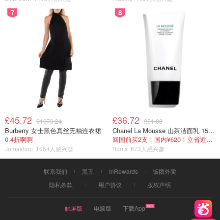
7
8
£45.72
£36.72
£1070.24
£51.00
Burberry 女士黑色真丝无袖连衣裙
Chanel La Mousse 山茶洁面乳 150ml
0.4折啊啊
回国前买2支！国内¥620！立省近一半！
Jomashop
1064人感兴趣
Boots
873人感兴趣
联系我们
黑五
InRewards
饭团外卖
隐私条款
用户协议
版权声明
触屏版
电脑版
下载App