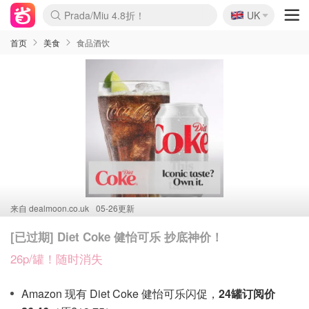
🇬🇧
Prada/Miu 4.8折！
UK
麦卢卡蜂蜜夏促！个位数！
啥？必胜客披萨5折！
首页
美食
食品酒饮
来自
dealmoon.co.uk
05-26更新
[已过期] Diet Coke 健怡可乐 抄底神价！
26p/罐！随时消失
Amazon 现有 Diet Coke 健怡可乐闪促，
24罐订阅价