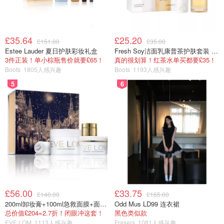
£35.64
£25.20
£151.00
£35.00
Estee Lauder 夏日护肤彩妆礼盒
Fresh Soy洁面乳康普茶护肤套装 100ml
3件正装！单小棕瓶售价就要£65！
真的很划算！红茶水单买都要£35！
Boots
1805人感兴趣
Boots
1193人感兴趣
5
6
£56.00
£33.75
£140.00
£165.00
200ml卸妆膏+100ml急救面膜+面霜+洁颜布
Odd Mus LD99 连衣裙
总价值£204=2.7折！闭眼冲这套！
黑色类似款
EVE LOM
1113人感兴趣
Frasers
1081人感兴趣