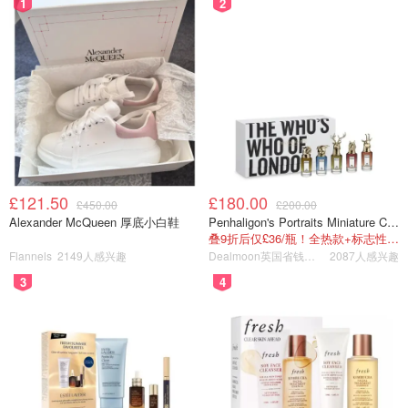
1
2
£121.50
£180.00
£450.00
£200.00
Alexander McQueen 厚底小白鞋
Penhaligon's Portraits Miniature Collection 香氛套装 5瓶装
叠9折后仅£36/瓶！全热款+标志性兽首头
Flannels
2149人感兴趣
Dealmoon英国省钱快报
2087人感兴趣
3
4