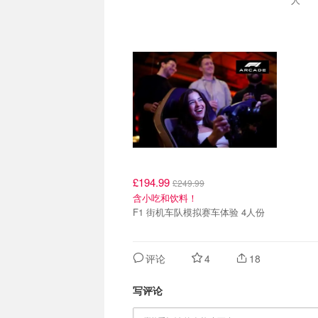
£194.99
£249.99
含小吃和饮料！
F1 街机车队模拟赛车体验 4人份
评论
4
18
写评论