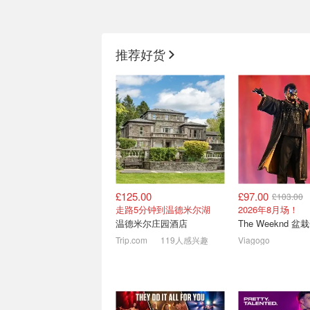
动物森友会 英国水族馆巡
2026英国及欧洲
演回归 - 布莱顿
机票/酒店/游轮/门票
推荐好货
电话卡汇总
门票£15起！
£125.00
£97.00
£103.00
欧洲轻松自由行🌍 庞贝古
P人免做攻略🎊
走路5分钟到温德米尔湖
2026年8月场！
城小巴团£173、巨石阵半
乐园 假期避暑玩
温德米尔庄园酒店
日游£61
景点门票/小团1日游都有！
Trip.com
119人感兴趣
Viagogo