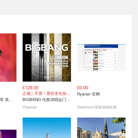
旅游攻略-
逃离伦敦🌊2026英国最佳
花样玩欧洲✨多瑙河夜游、
/APP/
海滩Cuckmere Haven游玩
冰岛蓝冰洞探险 超多推荐
全攻略！
🌍全英/欧洲自由行必收藏！
🧭七姐妹悬崖脚下的绝美隐秘海滩
伦敦直飞机票£17起！
£129.00
£0.00
英国必玩游
法国巴黎迪士尼乐园攻略 -
动物园+游乐园+海洋馆🦒
正规二手票！票价变化快 来抢占好座位
Ryanair 官网
爽！
门票价格，酒店交通
Chessington乐园超好玩
The Weeknd 盆栽哥 英国演唱会
BIGBANG 伦敦演唱会门票 2026年
迪士尼/乐高乐园/Alton Tower
欧洲之星£39起！
门票£34/张起！
Viagogo
Dealmoon英国省钱快报