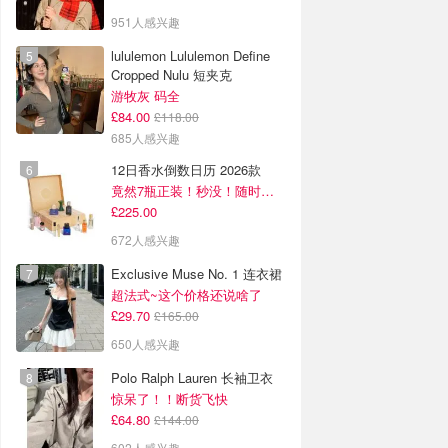
951人感兴趣
lululemon Lululemon Define
Cropped Nulu 短夹克
游牧灰 码全
£84.00
£118.00
685人感兴趣
12日香水倒数日历 2026款
竟然7瓶正装！秒没！随时补货蹲！！！
£225.00
672人感兴趣
Exclusive Muse No. 1 连衣裙
超法式~这个价格还说啥了
£29.70
£165.00
650人感兴趣
Polo Ralph Lauren 长袖卫衣
惊呆了！！断货飞快
£64.80
£144.00
602人感兴趣