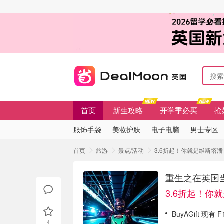
首页
新生攻略
开学季必买
抢
服饰手袋
美妆护肤
电子电脑
男士专区
首页
旅游
景点/活动
3.6折起！你就是维斯塔潘
重生之在英国当
3.6折起！你
BuyAGift 现
4