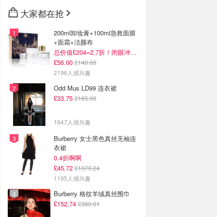
大家都在抢
200ml卸妆膏+100ml急救面膜
+面霜+洁颜布
总价值£204=2.7折！闭眼冲这套！
£56.00
£140.00
2196人感兴趣
Odd Mus LD99 连衣裙
£33.75
£165.00
1647人感兴趣
Burberry 女士黑色真丝无袖连
衣裙
0.4折啊啊
£45.72
£1070.24
1195人感兴趣
Burberry 格纹羊绒真丝围巾
£152.74
£380.01