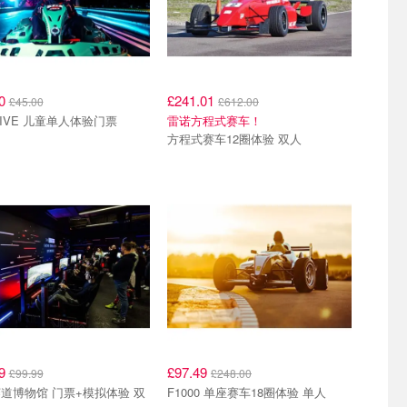
10
£241.01
£45.00
£612.00
DRIVE 儿童单人体验门票
雷诺方程式赛车！
方程式赛车12圈体验 双人
99
£97.49
£99.99
£248.00
道博物馆 门票+模拟体验 双
F1000 单座赛车18圈体验 单人