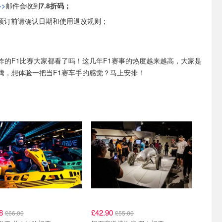
>>
邮件会收到
7.8折码；
预订前请确认日期和使用退改规则；
炸的F1比赛大家都看了吗！这几年F1赛事的热度越来越高，大家是
腾，想体验一把当F1赛车手的感觉？马上安排！
48
£42.90
£66.00
£55.00