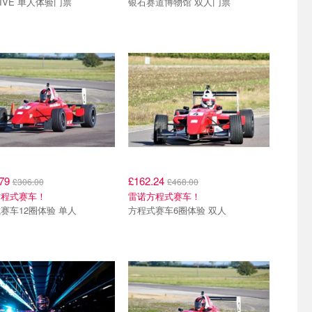
RIVE 单人体验门票
银石赛道博物馆 双人门票
.79
£162.24
£306.00
£468.00
方程式赛车！
雷诺方程式赛车！
赛车12圈体验 单人
方程式赛车6圈体验 双人