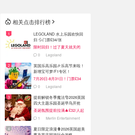
相关点击排行榜
LEGOLAND 水上乐园欢快回
归 💦门票£34/张
限时回归！过了夏天就关闭
啦！
0
Legoland
英国乐高乐园🎉乐高节来啦！
新增宝可梦/F1专区！
7月20日-8月31日！门票£34
0
Legoland
提前解锁冬季魔法🎅2026英国
四大主题乐园圣诞早鸟开抢
圣诞氛围提前拉满🎄£32/人起
1
Merlin Entertainment
夏日限定浪漫🪻2026英国超美
薰衣草庄园游玩全攻略