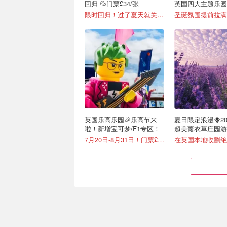
回归 💦门票£34/张
英国四大主题乐园
开抢
限时回归！过了夏天就关闭啦！
英国乐高乐园🎉乐高节来
夏日限定浪漫🪻20
啦！新增宝可梦/F1专区！
超美薰衣草庄园游
7月20日-8月31日！门票£34
在英国本地收割绝