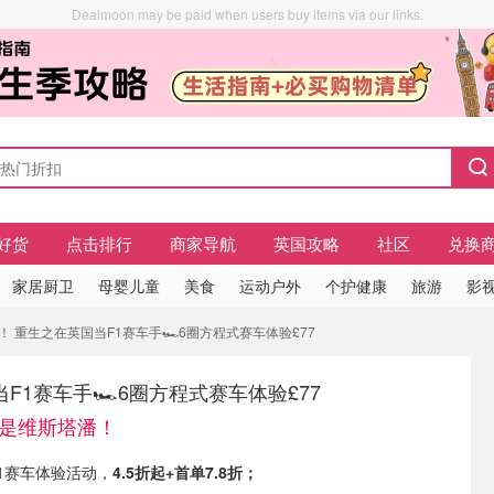
Dealmoon may be paid when users buy items via our links.
好货
点击排行
商家导航
英国攻略
社区
兑换
家居厨卫
母婴儿童
美食
运动户外
个护健康
旅游
影视
！ 重生之在英国当F1赛车手🏎️6圈方程式赛车体验£77
F1赛车手🏎️6圈方程式赛车体验£77
就是维斯塔潘！
有 F1赛车体验活动，
4.5折起+首单7.8折；