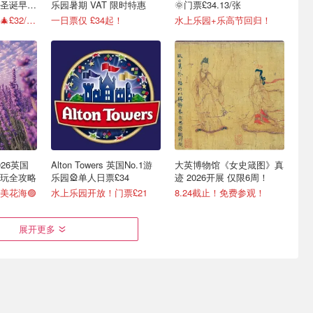
圣诞早鸟
乐园暑期 VAT 限时特惠
🌞门票£34.13/张
圣诞氛围提前拉满🎄£32/人起
一日票仅 £34起！
水上乐园+乐高节回归！
26英国
Alton Towers 英国No.1游
大英博物馆《女史箴图》真
玩全攻略
乐园🎡单人日票£34
迹 2026开展 仅限6周！
美花海🟣
水上乐园开放！门票£21
8.24截止！免费参观！
展开更多