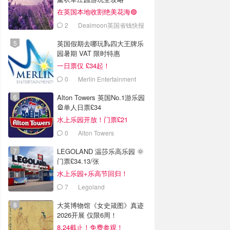
在英国本地收割绝美花海🟣
2
Dealmoon英国省钱快报
英国假期去哪玩🛝四大王牌乐
园暑期 VAT 限时特惠
一日票仅 £34起！
0
Merlin Entertainment
Alton Towers 英国No.1游乐园
🎡单人日票£34
水上乐园开放！门票£21
0
Alton Towers
LEGOLAND 温莎乐高乐园 🌞
门票£34.13/张
水上乐园+乐高节回归！
7
Legoland
大英博物馆《女史箴图》真迹
2026开展 仅限6周！
8.24截止！免费参观！