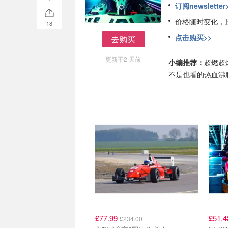
订阅newsletter
价格随时变化，
18
点击购买>>
去购买
去购买
更新于2 天前
小编推荐：
超燃超
不是也看的热血沸
£77.99
£51.
£234.00