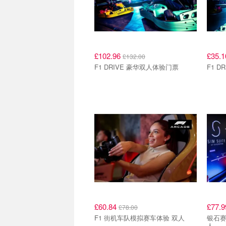
£102.96
£35.
£132.00
F1 DRIVE 豪华双人体验门票
F1 
£60.84
£77.
£78.00
F1 街机车队模拟赛车体验 双人
银石赛
人