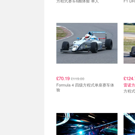
方程式赛车6圈体验 单人
F1 D
£70.19
£124
£119.00
Formula 4 四级方程式单座赛车体
雷诺
验
方程式