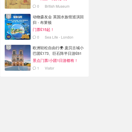
0
British Museum
动物森友会 英国水族馆巡演回
归 - 布莱顿
门票£15起！
0
Sea Life - London
欧洲轻松自由行🌍 庞贝古城小
巴团£173、巨石阵半日游£61
景点门票/小团1日游都有！
1
Viator