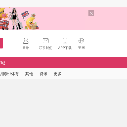
英国
登录
联系我们
APP下载
🇺🇸
美国
商城
🇨🇳
中国
/演出/体育
其他
资讯
更多
🇨🇦
加拿大
扫码下载 App
🇬🇧
英国
Download on the
App Store
🇩🇪
德国
Download the
Android App
🇫🇷
法国