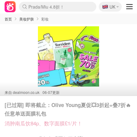
🇬🇧
啥？必胜客披萨5折！
UK
Prada/Miu 4.8折！
麦卢卡蜂蜜夏促！个位数！
首页
美妆护肤
彩妆
来自
dealmoon.co.uk
06-07更新
[已过期] 即将截止：Olive Young夏促💥3折起+叠7折🔥
任意单送面膜礼包
消肿南瓜饮84p、数字面膜£1/片！