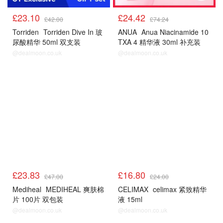
£23.10
£24.42
£42.00
£74.24
Torriden
Torriden Dive In 玻
ANUA
Anua Niacinamide 10
尿酸精华 50ml 双支装
TXA 4 精华液 30ml 补充装
@dealmoon.co.uk
@dealmoon.co.uk
£23.83
£16.80
£47.00
£24.00
Mediheal
MEDIHEAL 爽肤棉
CELIMAX
celimax 紧致精华
片 100片 双包装
液 15ml
@dealmoon.co.uk
@dealmoon.co.uk