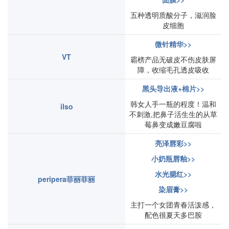
五种透明质酸分子，滋润脸
皮细胞
微针精华>>
VT
霸榜产品无破皮不伤皮肤屏
障，收缩毛孔透皮吸收
黑头导出液+棉片>>
韩女人手一瓶的程度！温和
ilso
不刺激,把鼻子活生生的从草
莓鼻变成嫩豆腐啦
亮泽唇彩>>
小奶瓶唇釉>>
水光腮红>>
peripera菲丽菲丽
染眉膏>>
主打一个女团青春活泼感，
配色很夏天多巴胺