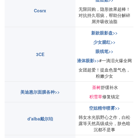
无限回购，隐形效果超棒！
Cosrx
对抗持久瑕疵，帮助分解碎
屑并吸收油脂
新款眼影盘>>
少女腮红>>
眼线笔>>
3CE
液体眼影>>
#一滴泪火爆全网
女团超爱！提血色显气色，
粉嫩少女
茶树
舒缓补水
美迪惠尔
面膜各种>>
积雪草
修复镇定
空姐精华喷雾>>
韩女水光肌野心之作，白松
d'alba戴尔珀
露等天然高级成分，肤色暗
沉都不是事