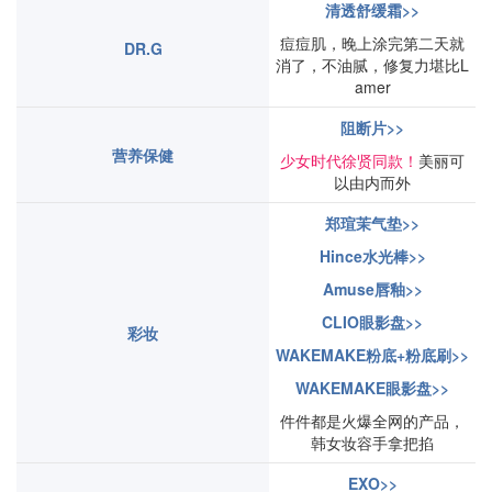
清透舒缓霜>>
痘痘肌，晚上涂完第二天就
DR.G
消了，不油腻，修复力堪比L
amer
阻断片>>
营养保健
少女时代徐贤同款！
美丽可
以由内而外
郑瑄茉气垫>>
Hince水光棒>>
Amuse唇釉>>
CLIO眼影盘>>
彩妆
WAKEMAKE粉底+粉底刷>>
WAKEMAKE眼影盘>>
件件都是火爆全网的产品，
韩女妆容手拿把掐
EXO>>