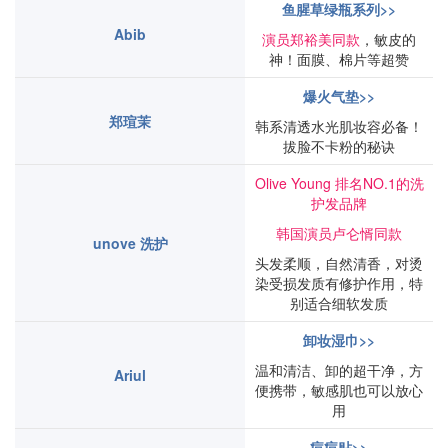
鱼腥草绿瓶系列>>
Abib
演员郑裕美同款
，敏皮的
神！面膜、棉片等超赞
爆火气垫>>
郑瑄茉
韩系清透水光肌妆容必备！
拔脸不卡粉的秘诀
Olive Young 排名NO.1的洗
护发品牌
韩国演员卢仑㥠同款
unove 洗护
头发柔顺，自然清香，对烫
染受损发质有修护作用，特
别适合细软发质
卸妆湿巾>>
温和清洁、卸的超干净，方
Ariul
便携带，敏感肌也可以放心
用
痘痘贴>>