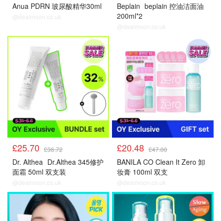
Anua PDRN 玻尿酸精华30ml
Beplain
beplain 控油洁面油
200ml*2
@dealmoon.co.uk
@dealmoon.co.uk
£25.70
£20.48
£36.72
£47.00
Dr. Althea
Dr.Althea 345修护
BANILA CO Clean It Zero 卸
面霜 50ml 双支装
妆膏 100ml 双支
@dealmoon.co.uk
@dealmoon.co.uk