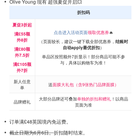
Olive Young 现有 超强夏促开启💥
折扣码
夏促3折起
点击进入活动页面
领取优惠券
🔥
满£55额
外8折
（页面较长，建议一键下载全部优惠券，
结账时
自动apply最优折扣
）
满£80额
外7.5折
单品区按照额外7折显示！部分商品可能不参
与，具体以购物车为准！
满£105额
外7折
新人任意
送
面膜大礼包（含9张热门品牌面膜）
单
大部分品牌还可叠加
单独的折扣和赠礼
！以商品
品牌赠礼
页面为准
订单满£48英国境内免运费。
截止日期为6月6日。
折扣随时结束。