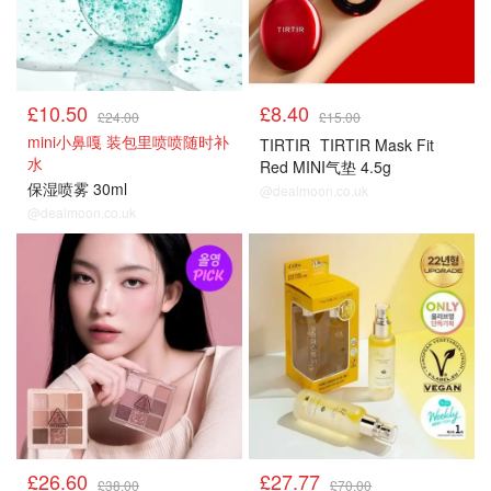
£10.50
£8.40
£24.00
£15.00
mini小鼻嘎 装包里喷喷随时补
TIRTIR
TIRTIR Mask Fit
水
Red MINI气垫 4.5g
保湿喷雾 30ml
@dealmoon.co.uk
@dealmoon.co.uk
£26.60
£27.77
£38.00
£70.00