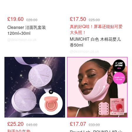
£19.60
£17.50
£28.00
£25.00
真的好Q哇！屏幕还能贴可爱
Cleanser 洁面乳套装
大头照！
120ml+30ml
MUMCHIT 白色 木棉花婴儿
@dealmoon.co.uk
香50ml
@dealmoon.co.uk
£25.20
£17.07
£45.00
£33.00
到手2个气垫