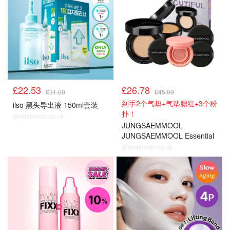
£22.53
£26.78
£31.00
£45.00
到手2个气垫+气垫腮红+3个粉
ilso 黑头导出液 150ml套装
扑！
@dealmoon.co.uk
JUNGSAEMMOOL
JUNGSAEMMOOL Essential
Skin Nuder 气垫 6色
@dealmoon.co.uk