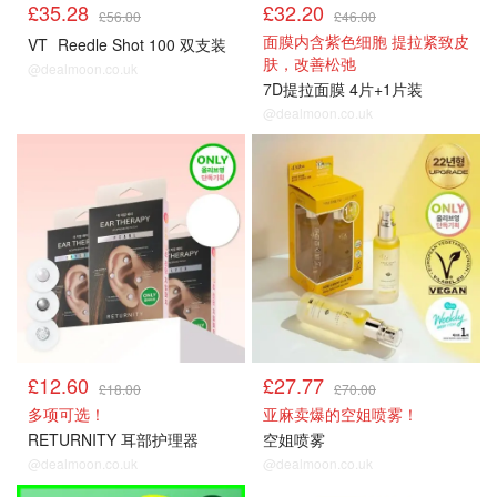
£35.28
£32.20
£56.00
£46.00
面膜内含紫色细胞 提拉紧致皮
VT
Reedle Shot 100 双支装
肤，改善松弛
@dealmoon.co.uk
7D提拉面膜 4片+1片装
@dealmoon.co.uk
£12.60
£27.77
£18.00
£70.00
多项可选！
亚麻卖爆的空姐喷雾！
RETURNITY 耳部护理器
空姐喷雾
@dealmoon.co.uk
@dealmoon.co.uk