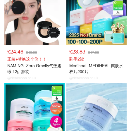
£24.46
£23.83
£40.00
£47.00
正装+替换这个价！！
到手2罐！
NAMING. Zero Gravity气垫遮
Mediheal
MEDIHEAL 爽肤水
瑕 12g 套装
棉片200片
@dealmoon.co.uk
@dealmoon.co.uk