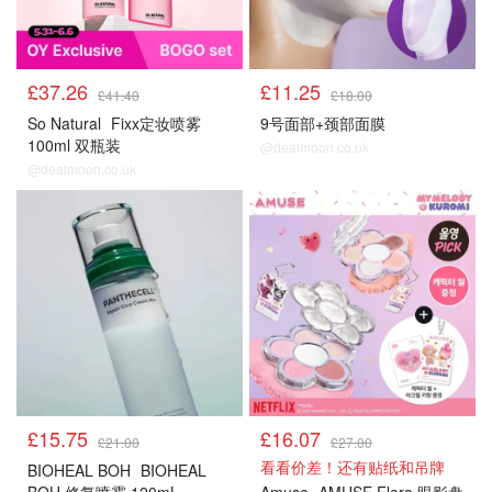
£37.26
£11.25
£41.40
£18.00
So Natural
Fixx定妆喷雾
9号面部+颈部面膜
100ml 双瓶装
@dealmoon.co.uk
@dealmoon.co.uk
£15.75
£16.07
£21.00
£27.00
看看价差！还有贴纸和吊牌
BIOHEAL BOH
BIOHEAL