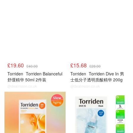
£19.60
£15.68
£40.00
£28.00
Torriden
Torriden Balanceful
Torriden
Torriden Dive In 男
舒缓精华 50ml 2件装
士低分子透明质酸精华 200g
@dealmoon.co.uk
@dealmoon.co.uk