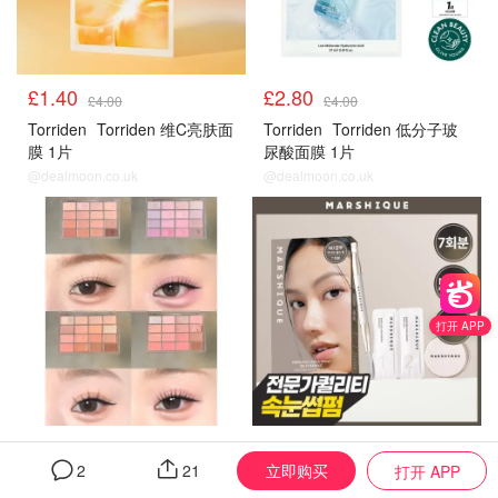
£1.40
£2.80
£4.00
£4.00
Torriden
Torriden 维C亮肤面
Torriden
Torriden 低分子玻
膜 1片
尿酸面膜 1片
@dealmoon.co.uk
@dealmoon.co.uk
打开 APP
£18.62
£22.05
£38.00
£42.00
立即购买
2
21
打开 APP
不用飞韩国！自己就能DIY烫
WAKEMAKE16色眼影盘