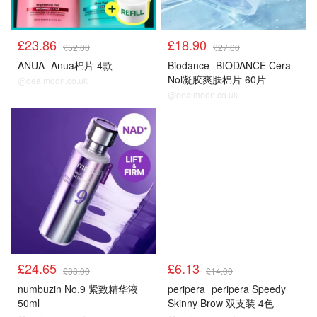
£23.86
£18.90
£52.00
£27.00
ANUA
Anua棉片 4款
Biodance
BIODANCE Cera-
Nol凝胶爽肤棉片 60片
@dealmoon.co.uk
@dealmoon.co.uk
£24.65
£6.13
£33.00
£14.00
numbuzin No.9 紧致精华液
peripera
peripera Speedy
50ml
Skinny Brow 双支装 4色