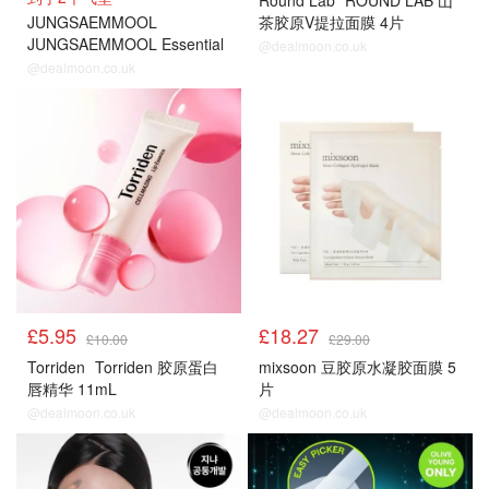
Round Lab
ROUND LAB 山
JUNGSAEMMOOL
茶胶原V提拉面膜 4片
JUNGSAEMMOOL Essential
@dealmoon.co.uk
Skin Nuder 气垫 替换芯
@dealmoon.co.uk
£5.95
£18.27
£10.00
£29.00
Torriden
Torriden 胶原蛋白
mixsoon 豆胶原水凝胶面膜 5
唇精华 11mL
片
@dealmoon.co.uk
@dealmoon.co.uk