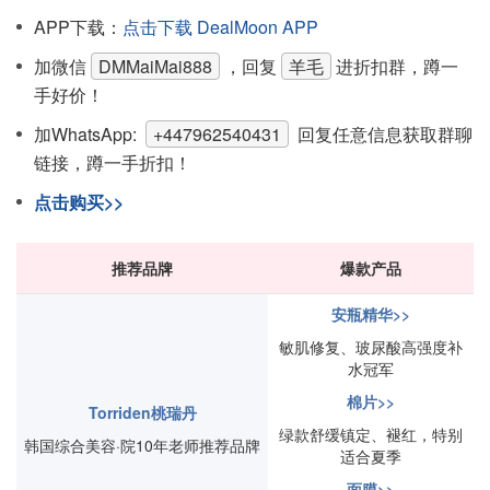
APP下载：
点击下载 DealMoon APP
加微信
DMMaiMai888
，回复
羊毛
进折扣群，蹲一
手好价！
加WhatsApp:
+447962540431
回复任意信息获取群聊
链接，蹲一手折扣！
点击购买>>
推荐品牌
爆款产品
安瓶精华>>
敏肌修复、玻尿酸高强度补
水冠军
棉片>>
Torriden桃瑞丹
绿款舒缓镇定、褪红，特别
韩国综合美容·院10年老师推荐品牌
适合夏季
面膜>>