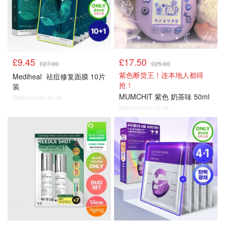
£9.45
£17.50
£27.00
£25.00
紫色断货王！连本地人都得
Mediheal
祛痘修复面膜 10片
抢！
装
MUMCHIT 紫色 奶茶味 50ml
@dealmoon.co.uk
@dealmoon.co.uk