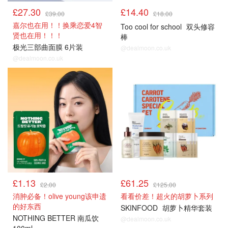
£27.30
£14.40
£39.00
£18.00
嘉尔也在用！！换乘恋爱4智
Too cool for school
双头修容
贤也在用！！！
棒
极光三部曲面膜 6片装
@dealmoon.co.uk
@dealmoon.co.uk
£1.13
£61.25
£2.00
£125.00
消肿必备！olive young该申遗
看看价差！超火的胡萝卜系列
的好东西
SKINFOOD
胡萝卜精华套装
NOTHING BETTER 南瓜饮
@dealmoon.co.uk