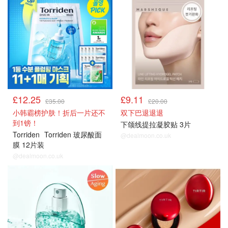
£12.25
£9.11
£35.00
£20.00
小韩霸榜护肤！折后一片还不
双下巴退退退
到1镑！
下颌线提拉凝胶贴 3片
Torriden
Torriden 玻尿酸面
@dealmoon.co.uk
膜 12片装
@dealmoon.co.uk