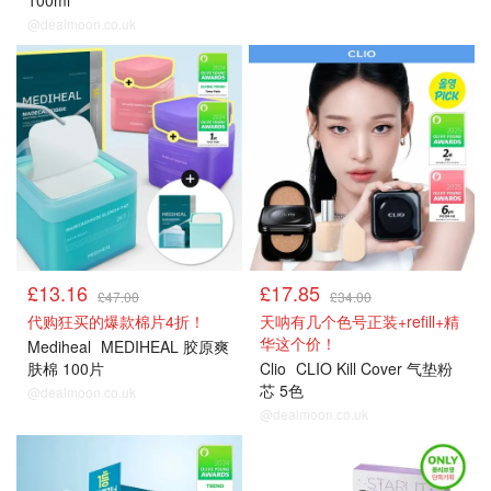
100ml
@dealmoon.co.uk
£13.16
£17.85
£47.00
£34.00
代购狂买的爆款棉片4折！
天呐有几个色号正装+refill+精
华这个价！
Mediheal
MEDIHEAL 胶原爽
肤棉 100片
Clio
CLIO Kill Cover 气垫粉
芯 5色
@dealmoon.co.uk
@dealmoon.co.uk