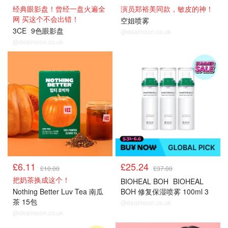
经典眼影盘！曾经一盘火遍全
演员郑裕美同款，敏皮的神！
网 买这个不会出错！
空姐喷雾
3CE
9色眼影盘
@dealmoon.co.uk
@dealmoon.co.uk
£6.11
£25.24
£10.00
£37.00
把奶茶换成这个！
BIOHEAL BOH
BIOHEAL
Nothing Better Luv Tea 南瓜
BOH 修复保湿喷雾 100ml 3
茶 15包
瓶
@dealmoon.co.uk
@dealmoon.co.uk