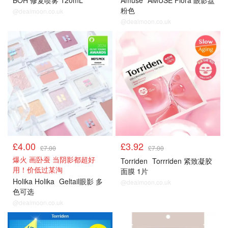
BOH 修复喷雾 120mL
Amuse
AMUSE Flora 眼影盘
粉色
@dealmoon.co.uk
@dealmoon.co.uk
£4.00
£3.92
£7.00
£7.00
爆火 画卧蚕 当阴影都超好
Torriden
Torrriden 紧致凝胶
用！价低过某淘
面膜 1片
Holika Holika
Geltail眼影 多
@dealmoon.co.uk
色可选
@dealmoon.co.uk