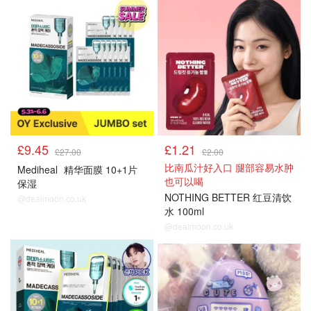
£9.45
£1.21
£27.00
£2.00
比南瓜汁好入口 腿部容易水肿
Mediheal
精华面膜 10+1片
也可以喝
保湿
NOTHING BETTER 红豆清饮
@dealmoon.co.uk
水 100ml
@dealmoon.co.uk