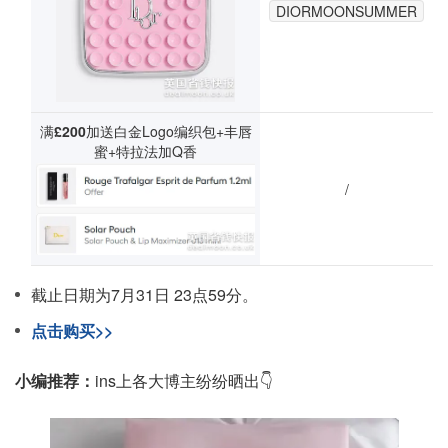
DIORMOONSUMMER
满
£200
加送白金Logo编织包+丰唇
蜜+特拉法加Q香
/
截止日期为7月31日 23点59分。
点击购买>>
小编推荐：
ins上各大博主纷纷晒出👇