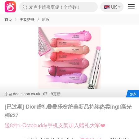
🇬🇧
麦卢卡蜂蜜夏促！个位数！
UK
Prada/Miu 4.8折！
啥？必胜客披萨5折！
首页
美妆护肤
彩妆
来自
dealmoon.co.uk
07-19更新
独家
[已过期] Dior赠礼叠叠乐🌸绝美新品持续热卖ing‼️高光
棒£37
送8件✨Octobuddy手机支架加入赠礼大军❤️