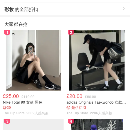
彩妆
的全部折扣
大家都在抢
1
2
£25.00
£20.00
£110.00
£80.00
Nike Total 90 女款 黑色
adidas Originals Taekwondo 女款黑色运动鞋
@29
@ 是伊伊呀
The Hip Store
2302人感兴趣
The Hip Store
2206人感兴趣
3
4