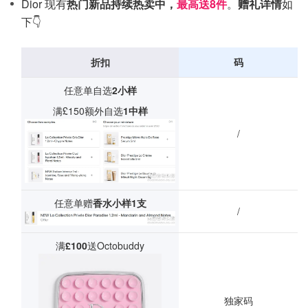
Dior 现有
热门新品持续热卖中，
最高送8件
。
赠礼详情
如
下👇
折扣
码
任意单自选
2小样
满£150额外自选
1中样
/
任意单赠
香水小样1支
/
满
£100
送Octobuddy
独家码