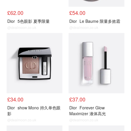
£62.00
£54.00
Dior
5色眼影 夏季限量
Dior
Le Baume 限量多效霜
@dealmoon.co.uk
@dealmoon.co.uk
£34.00
£37.00
Dior
show Mono 持久单色眼
Dior
Forever Glow
影
Maximizer 液体高光
@dealmoon.co.uk
@dealmoon.co.uk