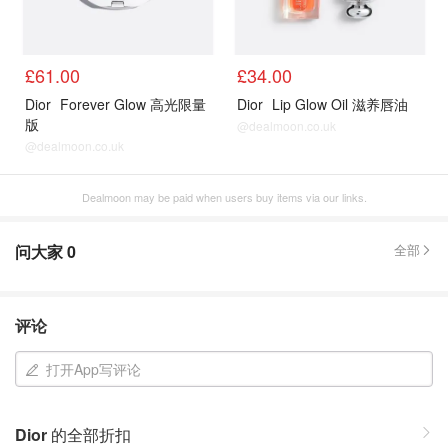
£61.00
£34.00
Dior
Forever Glow 高光限量
Dior
Lip Glow Oil 滋养唇油
版
@dealmoon.co.uk
@dealmoon.co.uk
Dealmoon may be paid when users buy items via our links.
问大家
0
全部
评论
打开App写评论
Dior
的全部折扣