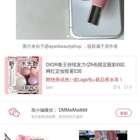
图片来自于@ayanbeautyshop ，版权属于原作者
DIOR卷王持续发力🥵5色限定眼影£62、
网红定妆喷雾£35
附绝美试色✨送Logo包+新品香水等！
6
0
Dior
加小编微信：
复制
每天刷刷朋友圈，精华折扣不漏掉