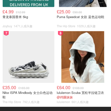
£4.99
£25.00
£12.99
£90.00
青龙泰国香米 5kg
Puma Speedcat 女款 蓝色运动鞋
Joybuy
1471人感兴趣
The Hip Store
1029人感兴趣
7
8
£35.00
£64.00
£165.00
£108.00
Nike ISPA Mindbody 女士白色运动
lululemon Scuba 宽松半拉链卫衣
鞋
@鸡腿妹妹
The Hip Store
792人感兴趣
lululemon
661人感兴趣