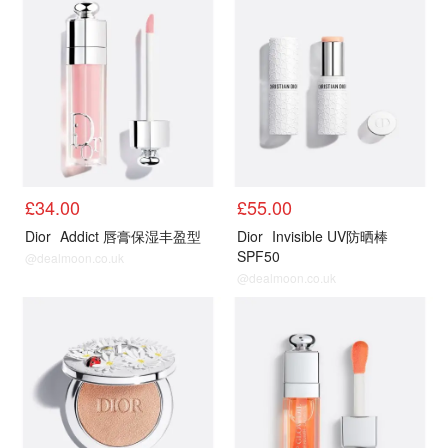
£34.00
£55.00
Dior
Addict 唇膏保湿丰盈型
Dior
Invisible UV防晒棒
SPF50
@dealmoon.co.uk
@dealmoon.co.uk