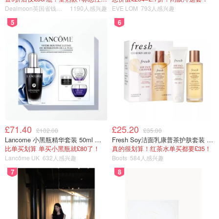
Dealmoon英国省钱快报
1190人感兴趣
EVE LOM
793人感兴趣
5
6
£71.40
£25.20
£102.00
£35.00
Lancome 小黑瓶精华套装 50ml 价值£162
Fresh Soy洁面乳康普茶护肤套装 100ml
比单买划算 单买小黑瓶就£80了！
真的很划算！红茶水单买都要£35！
Lancôme UK
632人感兴趣
Boots
584人感兴趣
7
8