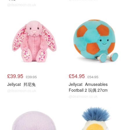
@dealmoon.co.uk
£39.95
£54.95
£39.95
£54.95
Jellycat
邦尼兔
Jellycat
Amuseables
Football 2 玩偶 27cm
@dealmoon.co.uk
@dealmoon.co.uk