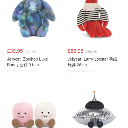
£39.95
£59.95
£39.95
£59.95
Jellycat
Zodihop Luxe
Jellycat
Larry Lobster 毛绒
Bunny 公仔 31cm
玩具 28cm
@dealmoon.co.uk
@dealmoon.co.uk