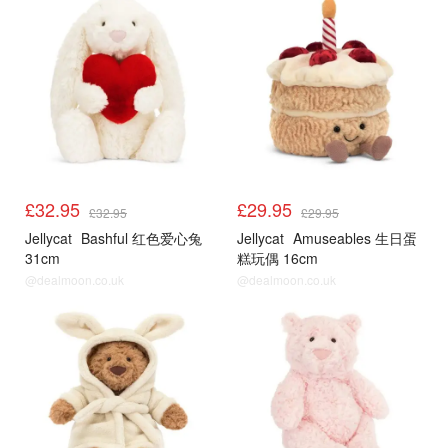
£32.95
£29.95
£32.95
£29.95
Jellycat
Bashful 红色爱心兔
Jellycat
Amuseables 生日蛋
31cm
糕玩偶 16cm
@dealmoon.co.uk
@dealmoon.co.uk