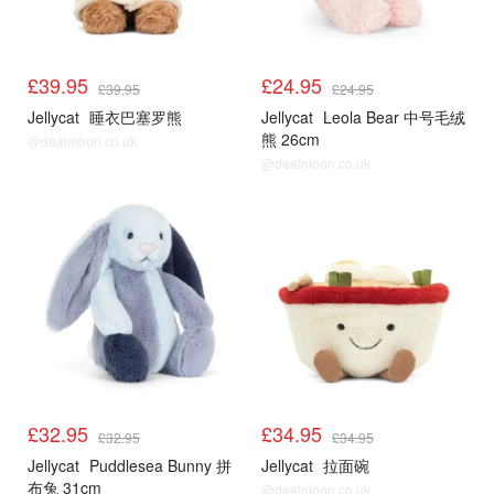
£39.95
£24.95
£39.95
£24.95
Jellycat
睡衣巴塞罗熊
Jellycat
Leola Bear 中号毛绒
熊 26cm
@dealmoon.co.uk
@dealmoon.co.uk
£32.95
£34.95
£32.95
£34.95
Jellycat
Puddlesea Bunny 拼
Jellycat
拉面碗
布兔 31cm
@dealmoon.co.uk