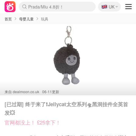
🇬🇧
Prada/Miu 4.8折！
UK
麦卢卡蜂蜜夏促！个位数！
啥？必胜客披萨5折！
首页
母婴儿童
玩具
来自
dealmoon.co.uk
06-11更新
[已过期] 终于来了❗️Jellycat太空系列🛸黑洞挂件全英首
发💥
官网都没上！ £25拿下！