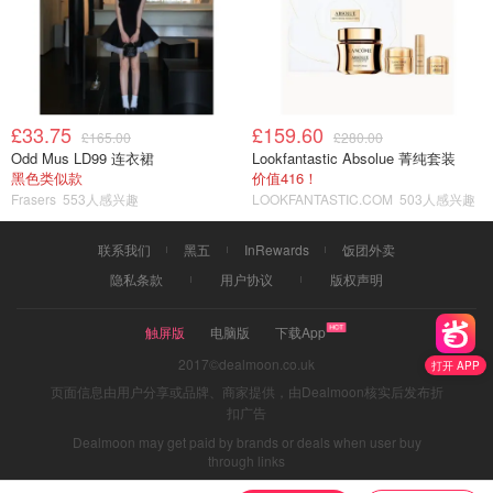
£33.75
£159.60
£165.00
£280.00
Odd Mus LD99 连衣裙
Lookfantastic Absolue 菁纯套装
黑色类似款
价值416！
Frasers
553人感兴趣
LOOKFANTASTIC.COM
503人感兴趣
联系我们
黑五
InRewards
饭团外卖
隐私条款
用户协议
版权声明
触屏版
电脑版
下载App
2017©dealmoon.co.uk
打开 APP
页面信息由用户分享或品牌、商家提供，由Dealmoon核实后发布折
扣广告
Dealmoon may get paid by brands or deals when user buy
through links