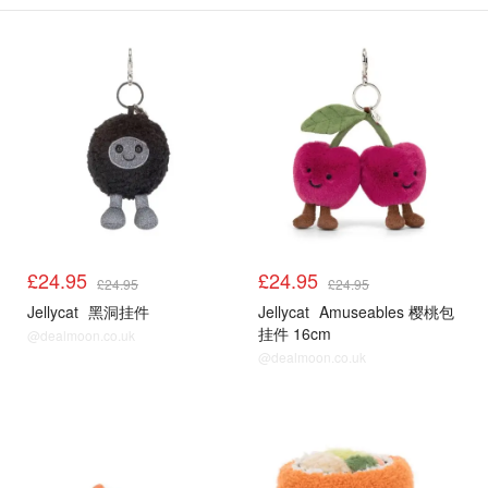
£24.95
£24.95
£24.95
£24.95
Jellycat
黑洞挂件
Jellycat
Amuseables 樱桃包
挂件 16cm
@dealmoon.co.uk
@dealmoon.co.uk