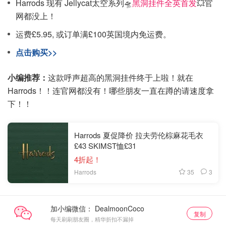
Harrods 现有 Jellycat太空系列🛸
黑洞挂件全英首发
💥官
网都没上！
运费£5.95, 或订单满£100英国境内免运费。
点击购买>>
小编推荐：
这款呼声超高的黑洞挂件终于上啦！就在
Harrods！！连官网都没有！哪些朋友一直在蹲的请速度拿
下！！
Harrods 夏促降价 拉夫劳伦棕麻花毛衣
£43 SKIMST恤£31
4折起！
35
3
Harrods
加小编微信：
复制
每天刷刷朋友圈，精华折扣不漏掉