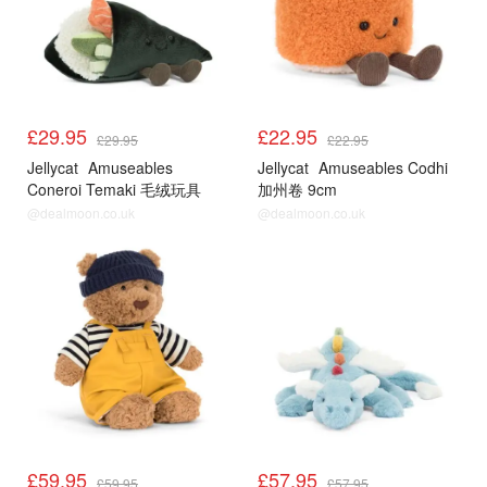
£29.95
£22.95
£29.95
£22.95
Jellycat
Amuseables
Jellycat
Amuseables Codhi
Coneroi Temaki 毛绒玩具
加州卷 9cm
13cm
@dealmoon.co.uk
@dealmoon.co.uk
£59.95
£57.95
£59.95
£57.95