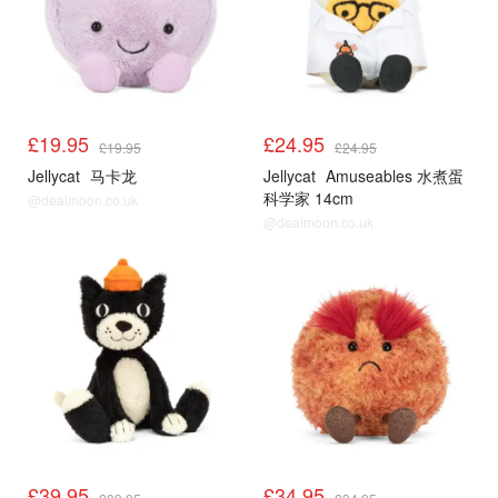
£19.95
£24.95
£19.95
£24.95
Jellycat
马卡龙
Jellycat
Amuseables 水煮蛋
科学家 14cm
@dealmoon.co.uk
@dealmoon.co.uk
£39.95
£34.95