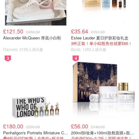
£121.50
£35.64
£450.00
£151.00
Alexander McQueen 厚底小白鞋
Estee Lauder 夏日护肤彩妆礼盒
3件正装！单小棕瓶售价就要£65！
Flannels
2195人感兴趣
Boots
1282人感兴趣
3
4
£180.00
£56.00
£200.00
£140.00
Penhaligon's Portraits Miniature Collection 香氛套装 5瓶装
200ml卸妆膏+100ml急救面膜+面霜+洁颜布
叠9折后仅£36/瓶！全热款+标志性兽首头
总价值£204=2.7折！闭眼冲这套！