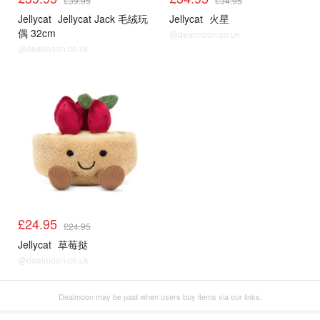
£39.95
£34.95
Jellycat
Jellycat Jack 毛绒玩
Jellycat
火星
偶 32cm
@dealmoon.co.uk
@dealmoon.co.uk
£24.95
£24.95
Jellycat
草莓挞
@dealmoon.co.uk
Dealmoon may be paid when users buy items via our links.