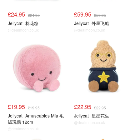
£24.95
£59.95
£24.95
£59.95
Jellycat
棉花糖
Jellycat
外星飞船
@dealmoon.co.uk
@dealmoon.co.uk
£19.95
£22.95
£19.95
£22.95
Jellycat
Amuseables Mia 毛
Jellycat
星星花生
绒玩偶 12cm
@dealmoon.co.uk
@dealmoon.co.uk