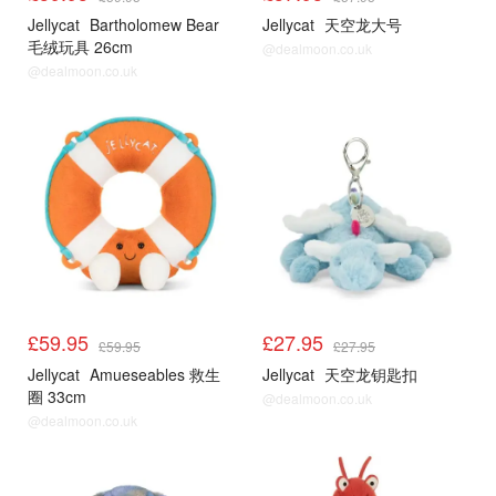
Jellycat
Bartholomew Bear
Jellycat
天空龙大号
毛绒玩具 26cm
@dealmoon.co.uk
@dealmoon.co.uk
£59.95
£27.95
£59.95
£27.95
Jellycat
Amueseables 救生
Jellycat
天空龙钥匙扣
圈 33cm
@dealmoon.co.uk
@dealmoon.co.uk