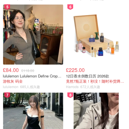
5
6
£84.00
£225.00
£118.00
lululemon Lululemon Define Cropped Nulu 短夹克
12日香水倒数日历 2026款
游牧灰 码全
竟然7瓶正装！秒没！随时补货蹲！！！
lululemon
685人感兴趣
Harrods
672人感兴趣
7
8