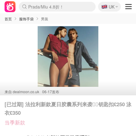
🇬🇧
Prada/Miu 4.8折！
UK
麦卢卡蜂蜜夏促！个位数！
啥？必胜客披萨5折！
首页
服饰手袋
男装
来自
dealmoon.co.uk
06-17发布
[已过期] 法拉利新款夏日胶囊系列来袭🏊‍♀️钥匙扣£250 泳
衣£350
当季新款