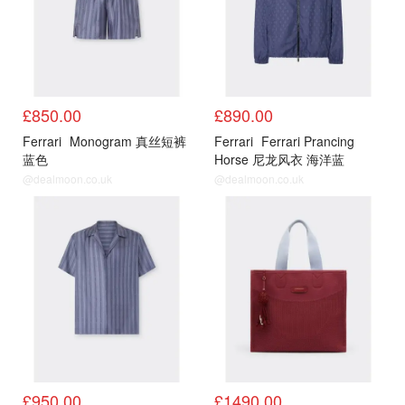
£850.00
£890.00
Ferrari
Monogram 真丝短裤
Ferrari
Ferrari Prancing
蓝色
Horse 尼龙风衣 海洋蓝
@dealmoon.co.uk
@dealmoon.co.uk
£950.00
£1490.00