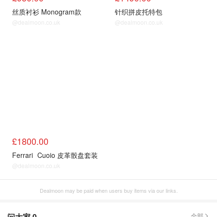
丝质衬衫 Monogram款
针织拼皮托特包
@dealmoon.co.uk
@dealmoon.co.uk
£1800.00
Ferrari
Cuoio 皮革骰盘套装
@dealmoon.co.uk
Dealmoon may be paid when users buy items via our links.
问大家
0
全部