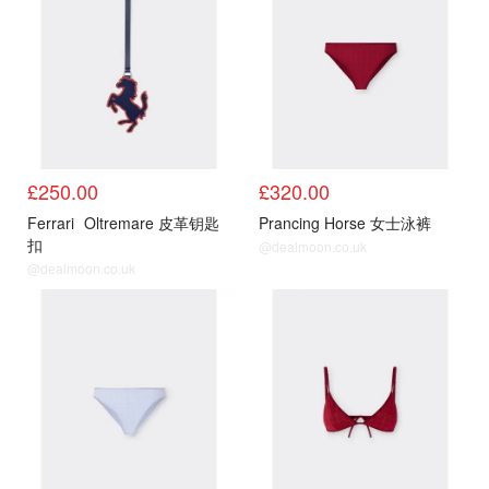
£250.00
£320.00
Ferrari
Oltremare 皮革钥匙
Prancing Horse 女士泳裤
扣
@dealmoon.co.uk
@dealmoon.co.uk