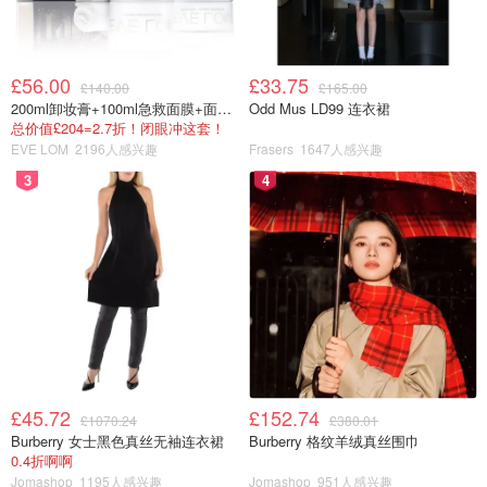
£56.00
£33.75
£140.00
£165.00
200ml卸妆膏+100ml急救面膜+面霜+洁颜布
Odd Mus LD99 连衣裙
总价值£204=2.7折！闭眼冲这套！
EVE LOM
2196人感兴趣
Frasers
1647人感兴趣
3
4
£45.72
£152.74
£1070.24
£380.01
Burberry 女士黑色真丝无袖连衣裙
Burberry 格纹羊绒真丝围巾
0.4折啊啊
Jomashop
1195人感兴趣
Jomashop
951人感兴趣