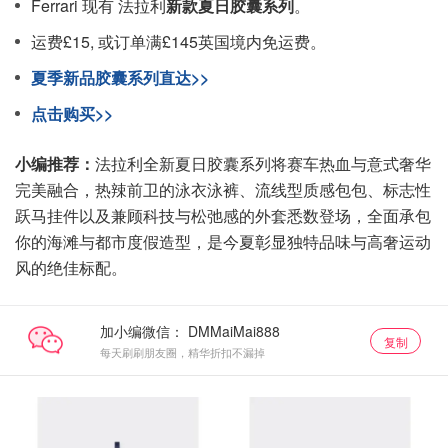
Ferrari 现有 法拉利
新款夏日胶囊系列
。
运费£15, 或订单满£145英国境内免运费。
夏季新品胶囊系列直达>>
点击购买>>
小编推荐：
法拉利全新夏日胶囊系列将赛车热血与意式奢华
完美融合，热辣前卫的泳衣泳裤、流线型质感包包、标志性
跃马挂件以及兼顾科技与松弛感的外套悉数登场，全面承包
你的海滩与都市度假造型，是今夏彰显独特品味与高奢运动
风的绝佳标配。
加小编微信：
复制
每天刷刷朋友圈，精华折扣不漏掉