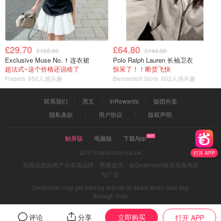
£29.70
£64.80
£165.00
£144.00
Exclusive Muse No. 1 连衣裙
Polo Ralph Lauren 长袖卫衣
超法式~这个价格还说啥了
惊呆了！！断货飞快
Frasers
650人感兴趣
Bernardelli Store
602人感兴趣
联系我们
黑五
InRewards
饭团外卖
隐私条款
用户协议
版权声明
触屏版
电脑版
下载App
2017©dealmoon.co.uk
打开 APP
页面信息由用户分享或品牌、商家提供，由Dealmoon核实后发布折
扣广告
Dealmoon may get paid by brands or deals when user buy
through links
立即购买
评论
分享
打开 APP