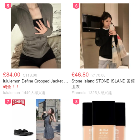
5
6
£84.00
£46.80
£118.00
£170.00
lululemon Define Cropped Jacket Nulu 短款夹克
Stone Island STONE ISLAND 圆领
码全！！
卫衣
lululemon
1449人感兴趣
Flannels
1325人感兴趣
7
8