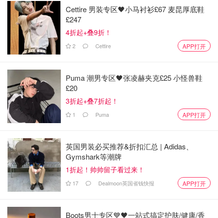
Cettire 男装专区🖤小马衬衫£67 麦昆厚底鞋
£247
4折起+叠9折！
2
Cettire
APP打开
Puma 潮男专区🖤张凌赫夹克£25 小怪兽鞋
£20
3折起+叠7折起！
1
Puma
APP打开
英国男装必买推荐&折扣汇总 | Adidas、
Gymshark等潮牌
1折起！帅帅留子看过来！
17
Dealmoon英国省钱快报
APP打开
Boots男士专区💙🖤一站式搞定护肤/健康/香