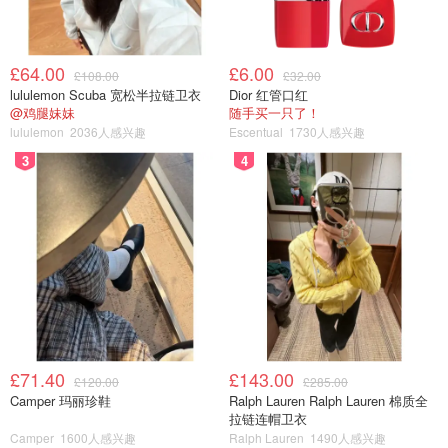
£64.00
£6.00
£108.00
£32.00
lululemon Scuba 宽松半拉链卫衣
Dior 红管口红
@鸡腿妹妹
随手买一只了！
lululemon
2036人感兴趣
Escentual
1730人感兴趣
3
4
£71.40
£143.00
£120.00
£285.00
Camper 玛丽珍鞋
Ralph Lauren Ralph Lauren 棉质全
拉链连帽卫衣
Camper
1600人感兴趣
Ralph Lauren
1490人感兴趣