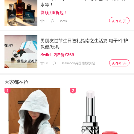
水等！
剃须刀5折起！
0
Boots
APP打开
男朋友过节生日送礼指南之生活篇 电子/个护
保健/玩具
Switch 2降价£369
30
Dealmoon英国省钱快报
APP打开
大家都在抢
1
2