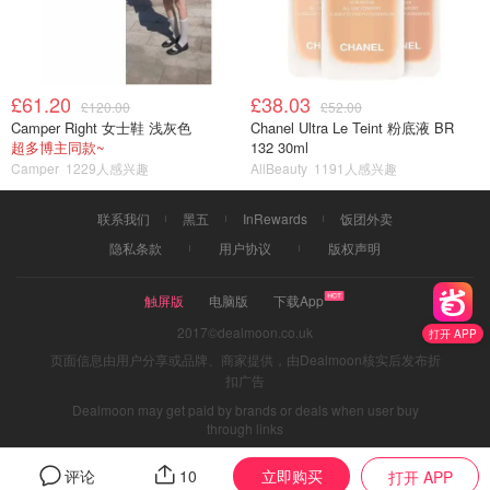
£61.20
£38.03
£120.00
£52.00
Camper Right 女士鞋 浅灰色
Chanel Ultra Le Teint 粉底液 BR
超多博主同款~
132 30ml
Camper
1229人感兴趣
AllBeauty
1191人感兴趣
联系我们
黑五
InRewards
饭团外卖
隐私条款
用户协议
版权声明
触屏版
电脑版
下载App
2017©dealmoon.co.uk
打开 APP
页面信息由用户分享或品牌、商家提供，由Dealmoon核实后发布折
扣广告
Dealmoon may get paid by brands or deals when user buy
through links
立即购买
评论
10
打开 APP