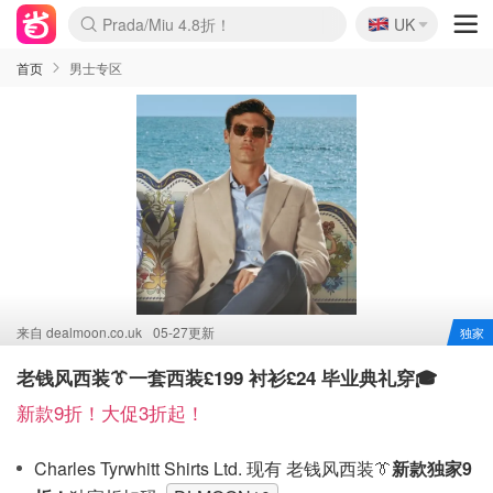
🇬🇧
Prada/Miu 4.8折！
UK
麦卢卡蜂蜜夏促！个位数！
啥？必胜客披萨5折！
首页
男士专区
来自
dealmoon.co.uk
05-27更新
独家
老钱风西装👔一套西装£199 衬衫£24 毕业典礼穿🎓
新款9折！大促3折起！
Charles Tyrwhitt Shirts Ltd. 现有 老钱风西装👔
新款
独家9