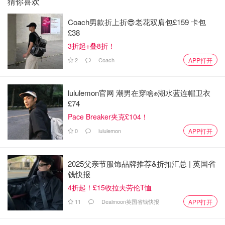
猜你喜欢
Coach男款折上折😎老花双肩包£159 卡包
£38
3折起+叠8折！
2
Coach
APP打开
lululemon官网 潮男在穿啥✊湖水蓝连帽卫衣
£74
Pace Breaker夹克£104！
0
lululemon
APP打开
2025父亲节服饰品牌推荐&折扣汇总 | 英国省
钱快报
4折起！£15收拉夫劳伦T恤
11
Dealmoon英国省钱快报
APP打开