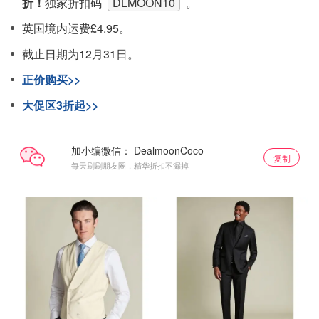
折！
独家折扣码
DLMOON10
。
英国境内运费£4.95。
截止日期为12月31日。
正价购买>>
大促区3折起>>
加小编微信：
复制
每天刷刷朋友圈，精华折扣不漏掉
新品9折
新品9折