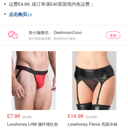
运费£4.99, 或订单满£40英国境内免运费；
点击购买>>
加小编微信：
复制
每天刷刷朋友圈，精华折扣不漏掉
£7.99
£14.99
£9.99
£14.99
Lovehoney LHM 微纤维红色
Lovehoney Fierce 亮面吊袜