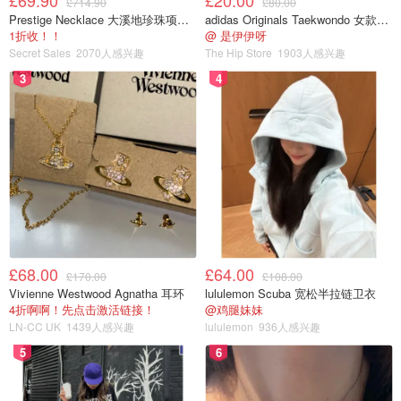
£69.90
£20.00
£714.90
£80.00
Prestige Necklace 大溪地珍珠项链 10-11mm
adidas Originals Taekwondo 女款黑色运动鞋
1折收！！
@ 是伊伊呀
Secret Sales
2070人感兴趣
The Hip Store
1903人感兴趣
3
4
£68.00
£64.00
£170.00
£108.00
Vivienne Westwood Agnatha 耳环
lululemon Scuba 宽松半拉链卫衣
4折啊啊！先点击激活链接！
@鸡腿妹妹
LN-CC UK
1439人感兴趣
lululemon
936人感兴趣
5
6