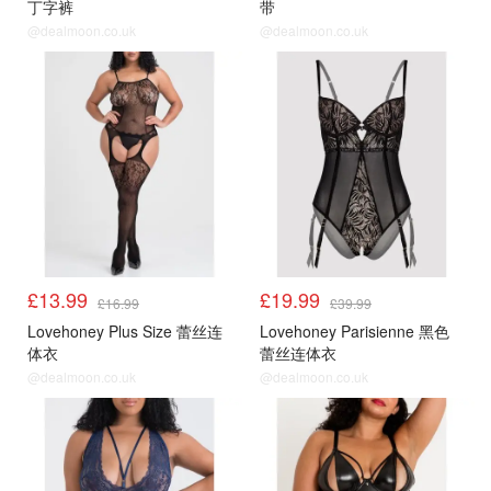
丁字裤
带
@dealmoon.co.uk
@dealmoon.co.uk
£13.99
£19.99
£16.99
£39.99
Lovehoney Plus Size 蕾丝连
Lovehoney Parisienne 黑色
体衣
蕾丝连体衣
@dealmoon.co.uk
@dealmoon.co.uk