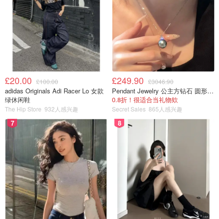
£20.00
£249.90
£100.00
£3046.90
adidas Originals Adi Racer Lo 女款
Pendant Jewelry 公主方钻石 圆形大溪地珍珠吊坠 11-12mm
绿休闲鞋
0.8折！很适合当礼物欸
The Hip Store
932人感兴趣
Secret Sales
865人感兴趣
7
8