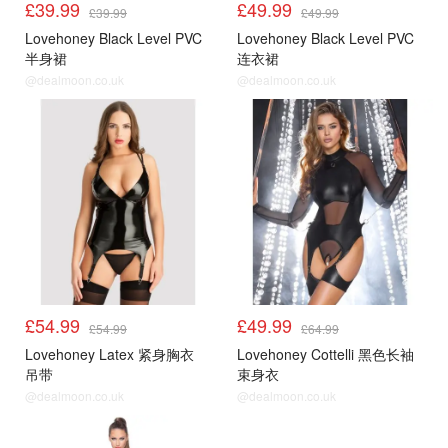
£39.99
£49.99
£39.99
£49.99
Lovehoney Black Level PVC
Lovehoney Black Level PVC
半身裙
连衣裙
@dealmoon.co.uk
@dealmoon.co.uk
£54.99
£49.99
£54.99
£64.99
Lovehoney Latex 紧身胸衣
Lovehoney Cottelli 黑色长袖
吊带
束身衣
@dealmoon.co.uk
@dealmoon.co.uk