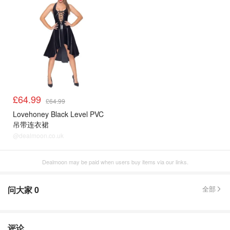
£64.99
£64.99
Lovehoney Black Level PVC
吊带连衣裙
@dealmoon.co.uk
Dealmoon may be paid when users buy items via our links.
问大家
0
全部
评论