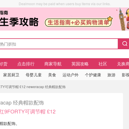
Dealmoon may be paid when users buy items via our links.
好货
点击排行
商家导航
英国攻略
社区
兑换
家居厨卫
母婴儿童
美食
运动户外
个护健康
旅游
影视
Y可调节帽 £12 neweracap 经典帽款配饰
eracap 经典帽款配饰
9FORTY可调节帽 £12
经典帽款配饰。