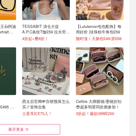
捡漏王👍阿迪
TESSABIT 清仓大促
【Lululemon包包配饰】每
rtrait连
A.P.C条纹T恤£59 拉夫劳伦
周好价 |珍珠粉牛角包£59
开衫£115
4折起+叠8折！
随时涨！大肠包£49/原£68
西太后官网💸百镑预算怎么
Cettire 大牌眼镜/墨镜折扣
£495 拉
买📿首饰合集
😎超多明星同款都参加！
土星耳钉£70入！
3折起！爆款09W£200
展开更多