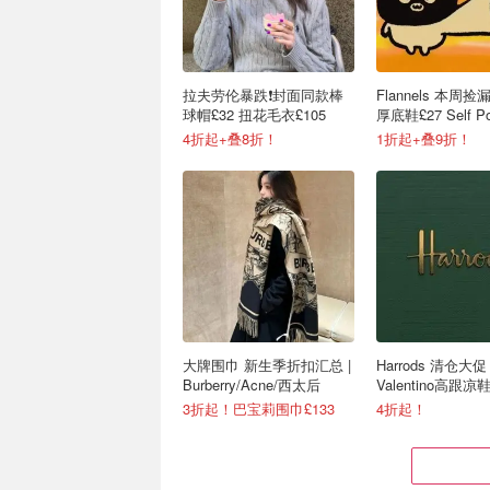
拉夫劳伦暴跌❗️封面同款棒
Flannels 本周
球帽£32 扭花毛衣£105
厚底鞋£27 Self Po
衣裙£63
4折起+叠8折！
1折起+叠9折！
大牌围巾 新生季折扣汇总 |
Harrods 清仓大促
Burberry/Acne/西太后
Valentino高跟凉鞋
夫劳伦毛衣£43
3折起！巴宝莉围巾£133
4折起！