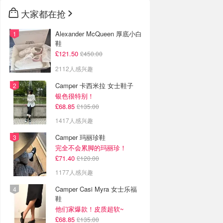
大家都在抢
Alexander McQueen 厚底小白
鞋
£121.50
£450.00
2112人感兴趣
Camper 卡西米拉 女士鞋子
银色很特别！
£68.85
£135.00
1417人感兴趣
Camper 玛丽珍鞋
完全不会累脚的玛丽珍！
£71.40
£120.00
1177人感兴趣
Camper Casi Myra 女士乐福
鞋
他们家爆款！皮质超软~
£68.85
£135.00