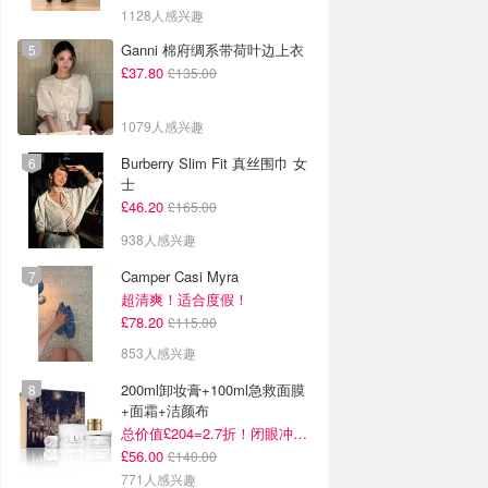
1128人感兴趣
Ganni 棉府绸系带荷叶边上衣
£37.80
£135.00
1079人感兴趣
Burberry Slim Fit 真丝围巾 女
士
£46.20
£165.00
938人感兴趣
Camper Casi Myra
超清爽！适合度假！
£78.20
£115.00
853人感兴趣
200ml卸妆膏+100ml急救面膜
+面霜+洁颜布
总价值£204=2.7折！闭眼冲这套！
£56.00
£140.00
771人感兴趣