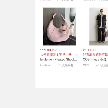
£59.00
£199.00
£78.00
低价捡漏区🤩NB204£55 阿
亚比囧囧囧~Diese
大号超能装！罕见！@- Scarlett
能看出质感很不错
玛尼磨砂唇釉£21
千禧辣妹T£47 耳钉
lululemon Pleated Shoulder Bag 10L 单肩包
低至3折+叠8.5折！
5折起！镂空logo 
lululemon
501人感兴趣
COS
467人感