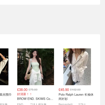
️❗️西太
西太后官网🪐爆款耳钉大盘
拉夫劳伦棒球帽🧢大童款捡
点 | 附送礼指南！
漏！对比成人款怒省£52
款式超多
中英比价5折起👇
£32.30
£54.68
£38.00
£45.90
£75.00
£102.00
land 石头
奢牌疯价大促🩶马吉拉小白
Burberry粉格太嗲啦💖还有
好清新！！
Polo Ralph Lauren 长袖休
£46
鞋£142 方头芭蕾鞋£129！
限时折上折！
BROW END. SKIMS Cotton Rib 长款背心连衣裙 薄荷绿
闲衬衫
低至2折🥬BBR丝巾£46！
£296.10
£465.00
人感兴趣
END.
718人感兴趣
Bernardelli Store
579人感兴趣