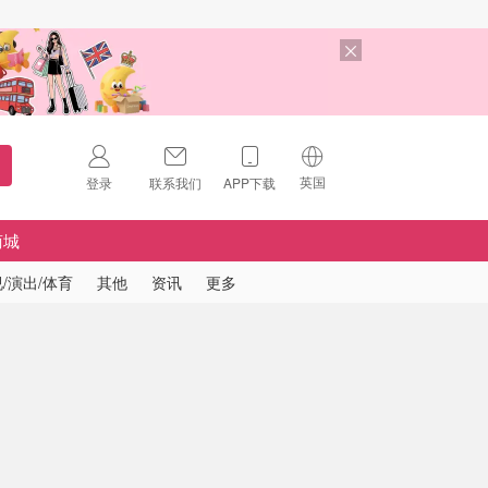
英国
登录
联系我们
APP下载
🇺🇸
美国
商城
🇨🇳
中国
/演出/体育
其他
资讯
更多
🇨🇦
加拿大
扫码下载 App
🇬🇧
英国
Download on the
App Store
🇩🇪
德国
Download the
Android App
🇫🇷
法国