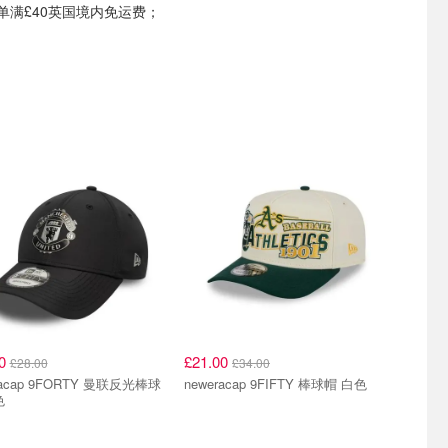
或订单满£40英国境内免运费；
00
£21.00
£28.00
£34.00
racap 9FORTY 曼联反光棒球
neweracap 9FIFTY 棒球帽 白色
色