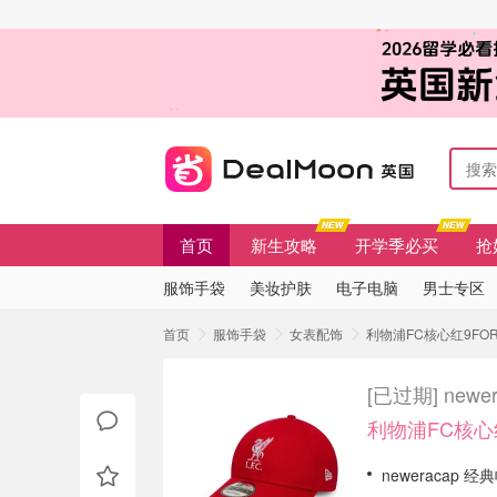
首页
新生攻略
开学季必买
抢
服饰手袋
美妆护肤
电子电脑
男士专区
首页
服饰手袋
女表配饰
利物浦FC核心红9FORT
[已过期]
new
利物浦FC核心红
neweracap 