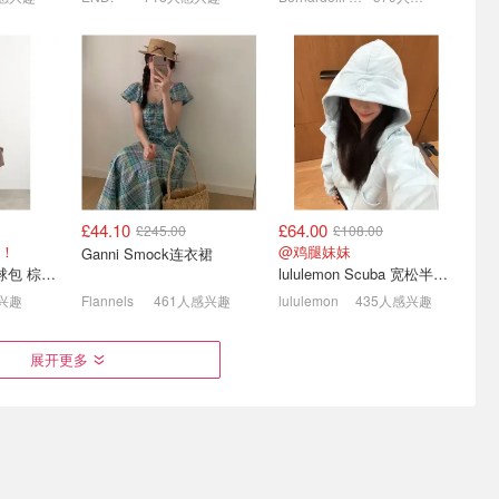
£44.10
£64.00
£245.00
£108.00
l夏促🪩
Tory Burch🌵 Ella托特包
张婧怡同款Celine凯旋门墨
！
@鸡腿妹妹
Ganni Smock连衣裙
£34
£125、Hobo单肩包£231！
镜🕶️ 清仓价捡漏❗️
COS Frieze 保龄球包 棕色皮革
lululemon Scuba 宽松半拉链卫衣
T恤£47
官网夏促即将结束！超多5折
£187.00
£440.00
兴趣
Flannels
461人感兴趣
lululemon
435人感兴趣
展开更多