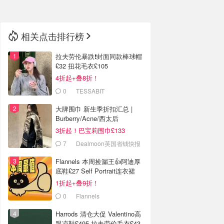
相关点击排行榜
拉夫劳伦暴跌❗️封面同款棒球帽
£32 扭花毛衣£105
4折起+叠8折！
0
TESSABIT
大牌围巾 新生季折扣汇总 |
Burberry/Acne/西太后
3折起！巴宝莉围巾£133
7
Dealmoon英国省钱快报
Flannels 本周捡漏王👍阿迪厚
底鞋£27 Self Portrait连衣裙
£63
1折起+叠9折！
0
Flannels
Harrods 清仓大促 Valentino高
跟凉鞋£495 拉夫劳伦毛衣£43