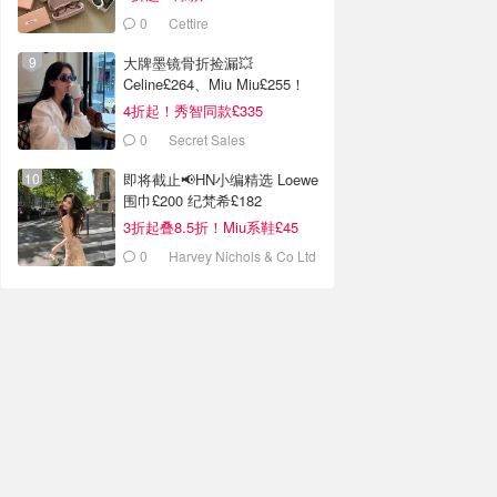
0
Cettire
大牌墨镜骨折捡漏💥
Celine£264、Miu Miu£255！
4折起！秀智同款£335
0
Secret Sales
即将截止📢HN小编精选 Loewe
围巾£200 纪梵希£182
3折起叠8.5折！Miu系鞋£45
0
Harvey Nichols & Co Ltd