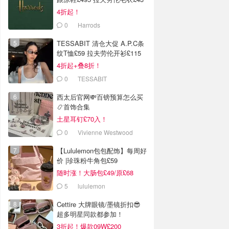
4折起！
0
Harrods
TESSABIT 清仓大促 A.P.C条
纹T恤£59 拉夫劳伦开衫£115
4折起+叠8折！
0
TESSABIT
西太后官网💸百镑预算怎么买
📿首饰合集
土星耳钉£70入！
0
Vivienne Westwood
【Lululemon包包配饰】每周好
价 |珍珠粉牛角包£59
随时涨！大肠包£49/原£68
5
lululemon
Cettire 大牌眼镜/墨镜折扣😎
超多明星同款都参加！
3折起！爆款09W£200