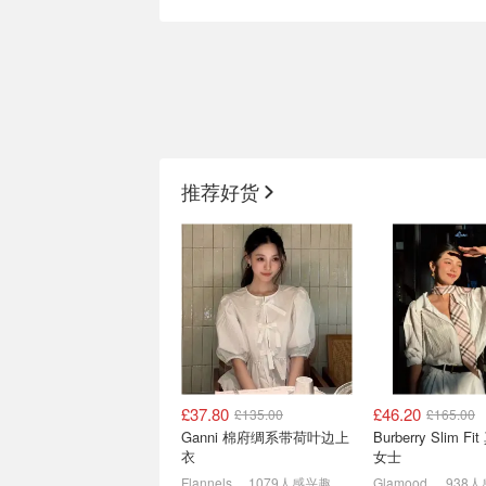
大牌墨镜骨折捡漏💥
高奢钱包低至两位数❓
Celine£264、Miu
后爱心卡包£78
推荐好货
Miu£255！
4折起！秀智同款£335
3折起+叠9折！
£37.80
£46.20
£135.00
£165.00
即将截止📢HN小编精选
快登岛⛱️Stone Is
Ganni 棉府绸系带荷叶边上
Burberry Slim Fit 真丝围巾
Loewe围巾£200 纪梵希
岛突降！袖标黑卫衣
衣
女士
£182
3折起叠8.5折！Miu系鞋£45
1折起+叠9折！
Flannels
1079人感兴趣
Glamood
938