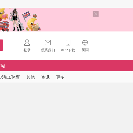
英国
登录
联系我们
APP下载
🇺🇸
美国
商城
🇨🇳
中国
/演出/体育
其他
资讯
更多
🇨🇦
加拿大
扫码下载 App
🇬🇧
英国
Download on the
App Store
🇩🇪
德国
Download the
Android App
🇫🇷
法国