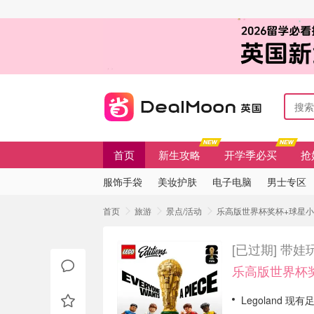
首页
新生攻略
开学季必买
抢
服饰手袋
美妆护肤
电子电脑
男士专区
首页
旅游
景点/活动
乐高版世界杯奖杯+球星小人
[已过期]
带娃玩
乐高版世界杯
Legoland 现