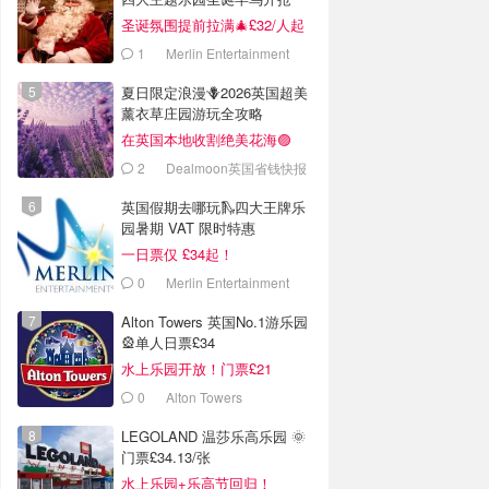
圣诞氛围提前拉满🎄£32/人起
1
Merlin Entertainment
夏日限定浪漫🪻2026英国超美
薰衣草庄园游玩全攻略
在英国本地收割绝美花海🟣
2
Dealmoon英国省钱快报
英国假期去哪玩🛝四大王牌乐
园暑期 VAT 限时特惠
一日票仅 £34起！
0
Merlin Entertainment
Alton Towers 英国No.1游乐园
🎡单人日票£34
水上乐园开放！门票£21
0
Alton Towers
LEGOLAND 温莎乐高乐园 🌞
门票£34.13/张
水上乐园+乐高节回归！