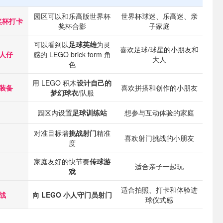
园区可以和乐高版世界杯
世界杯球迷、乐高迷、亲
奖杯打卡
奖杯合影
子家庭
可以看到以
足球英雄
为灵
喜欢足球/球星的小朋友和
人仔
感的 LEGO brick form 角
大人
色
用 LEGO 积木
设计自己的
装备
喜欢拼搭和创作的小朋友
梦幻球衣
/队服
园区内设置
足球训练站
想参与互动体验的家庭
对准目标墙
挑战射门
精准
喜欢射门挑战的小朋友
度
家庭友好的快节奏
传球游
适合亲子一起玩
戏
适合拍照、打卡和体验进
战
向 LEGO 小人守门员射门
球仪式感