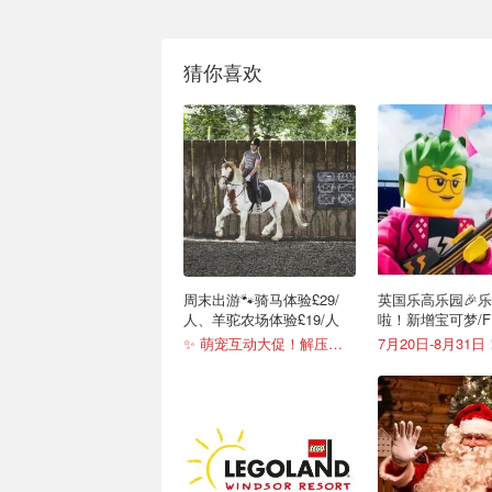
猜你喜欢
周末出游🐾骑马体验£29/
英国乐高乐园🎉
人、羊驼农场体验£19/人
啦！新增宝可梦/F
✨ 萌宠互动大促！解压放松首选！