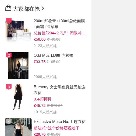
大家都在抢
200ml卸妆膏+100ml急救面膜
+面霜+洁颜布
总价值£204=2.7折！闭眼冲这套！
£56.00
£140.00
2123人感兴趣
Odd Mus LD99 连衣裙
£33.75
£165.00
2009人感兴趣
Burberry 女士黑色真丝无袖连
衣裙
0.4折啊啊
£45.72
£1070.24
1019人感兴趣
Exclusive Muse No. 1 连衣裙
超法式~这个价格还说啥了
£29.70
£165.00