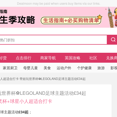
Dealmoon may be paid when users buy items via our links.
好货
点击排行
商家导航
英国攻略
社区
兑换
家居厨卫
母婴儿童
美食
运动户外
个护健康
旅游
影视
超适合打卡 带娃玩世界杯⚽LEGOLAND足球主题活动£34起
世界杯⚽LEGOLAND足球主题活动£34起
奖杯+球星小人超适合打卡
有足球主题活动
£34起
；