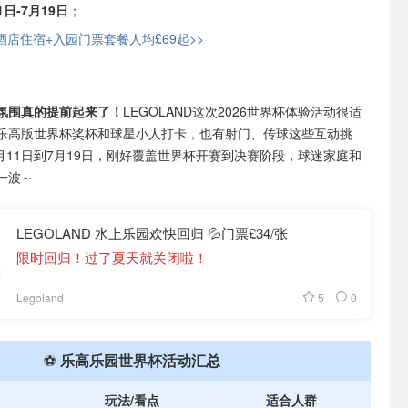
1日-7月19日
；
酒店住宿+入园门票套餐人均£69起>>
氛围真的提前起来了！
LEGOLAND这次2026世界杯体验活动很适
乐高版世界杯奖杯和球星小人打卡，也有射门、传球这些互动挑
月11日到7月19日，刚好覆盖世界杯开赛到决赛阶段，球迷家庭和
一波～
LEGOLAND 水上乐园欢快回归 💦门票£34/张
限时回归！过了夏天就关闭啦！
5
0
Legoland
⚽
乐高乐园世界杯活动汇总
玩法/看点
适合人群