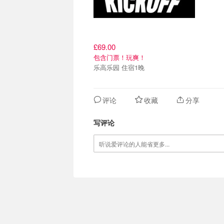
£69.00
包含门票！玩爽！
乐高乐园 住宿1晚
评论
收藏
分享
写评论