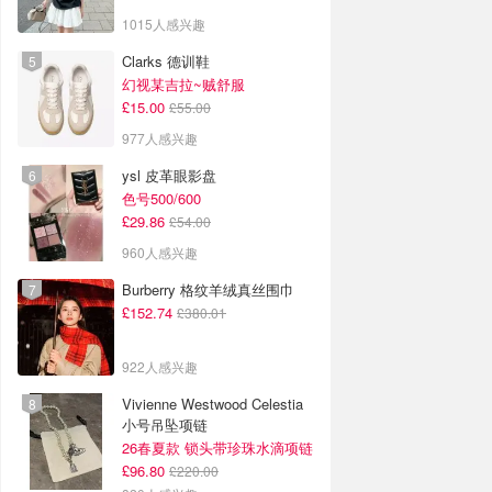
1015人感兴趣
Clarks 德训鞋
幻视某吉拉~贼舒服
£15.00
£55.00
977人感兴趣
ysl 皮革眼影盘
色号500/600
£29.86
£54.00
960人感兴趣
Burberry 格纹羊绒真丝围巾
£152.74
£380.01
922人感兴趣
Vivienne Westwood Celestia
小号吊坠项链
26春夏款 锁头带珍珠水滴项链
£96.80
£220.00