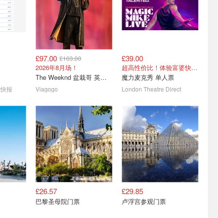
£97.00
£39.00
£103.00
旅游攻略-
逃离伦敦🌊2026英国最佳
花样玩欧洲✨多瑙河夜游、
2026年8月场！
超高性价比！体验富婆快乐！
/APP/
海滩Cuckmere Haven游玩
冰岛蓝冰洞探险 超多推荐
The Weeknd 盆栽哥 英国演唱会
魔力麦克秀 单人票
全攻略！
🌍全英/欧洲自由行必收藏！
🧭七姐妹悬崖脚下的绝美隐秘海滩
伦敦直飞机票£17起！
钱快报
Viagogo
London Theatre Direct
£26.57
£29.85
莎夫人蜡
2026年伦敦跨年烟花秀 - 内
夏天就是要玩水💦 英国水
巴黎圣母院门票
卢浮宫参观门票
.63起
附视野详解+位置攻略
上乐园汇总攻略
套票更划算！兰多/凯恩蜡像上新
预计10月开票！蹲住！
门票、开放时间、地址一篇整理全