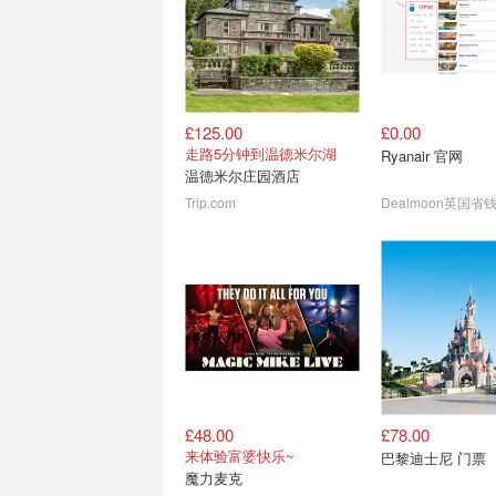
£125.00
£0.00
动物森友会 英国水族馆巡
2026英国及欧洲
走路5分钟到温德米尔湖
Ryanair 官网
演回归 - 布莱顿
机票/酒店/游轮/门票
温德米尔庄园酒店
电话卡汇总
门票£15起！
Trip.com
Dealmoon英国省
£48.00
£78.00
动物园+游乐园+海洋馆🦒
谁说见明星难？杜
来体验富婆快乐~
巴黎迪士尼 门票
Chessington乐园超好玩
像馆门票 夏促£23
魔力麦克
门票£34/张起！