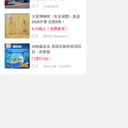
7
Legoland
大英博物馆《女史箴图》真迹
2026开展 仅限6周！
8.24截止！免费参观！
0
British Museum
动物森友会 英国水族馆巡演回
归 - 布莱顿
门票£15起！
0
Sea Life - London