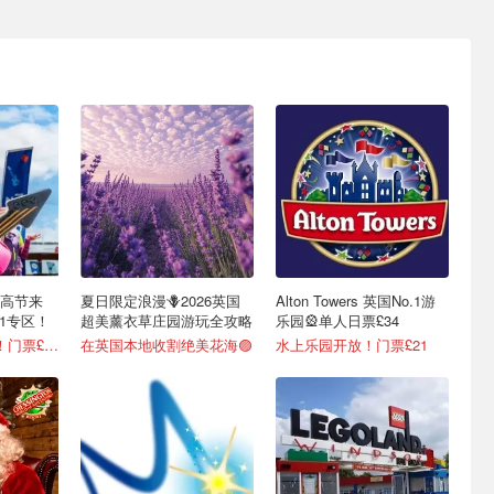
乐高节来
夏日限定浪漫🪻2026英国
Alton Towers 英国No.1游
1专区！
超美薰衣草庄园游玩全攻略
乐园🎡单人日票£34
7月20日-8月31日！门票£34
在英国本地收割绝美花海🟣
水上乐园开放！门票£21