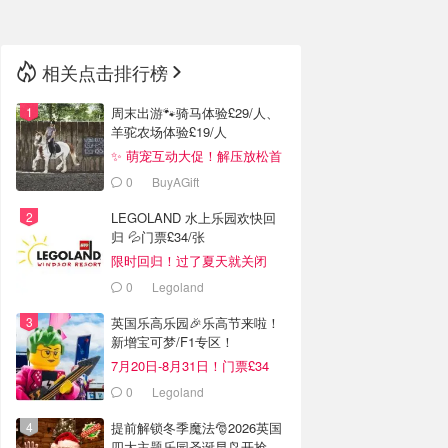
相关点击排行榜
周末出游🐾骑马体验£29/人、
羊驼农场体验£19/人
✨ 萌宠互动大促！解压放松首
选！
0
BuyAGift
LEGOLAND 水上乐园欢快回
归 💦门票£34/张
限时回归！过了夏天就关闭
啦！
0
Legoland
英国乐高乐园🎉乐高节来啦！
新增宝可梦/F1专区！
7月20日-8月31日！门票£34
0
Legoland
提前解锁冬季魔法🎅2026英国
四大主题乐园圣诞早鸟开抢