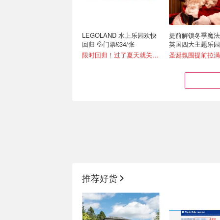
LEGOLAND 水上乐园欢快
提前解锁冬季魔法🎅
回归 💦门票£34/张
英国四大主题乐园
开抢
限时回归！过了夏天就关闭啦！
大英博物馆《女史箴图》真
欧洲轻松自由行🌍
迹 2026开展 仅限6周！
城小巴团£173、
推荐好货
日游£61
8.24截止！免费参观！
景点门票/小团1