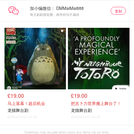
加小编微信：
复制
每天刷刷朋友圈，精华折扣不漏掉
£19.00
£19.00
马上落幕！超后机会
把吉卜力世界搬上舞台了！
龙猫舞台剧
龙猫舞台剧
@dealmoon.co.uk
@dealmoon.co.uk
Dealmoon may be paid when users buy items via our links.