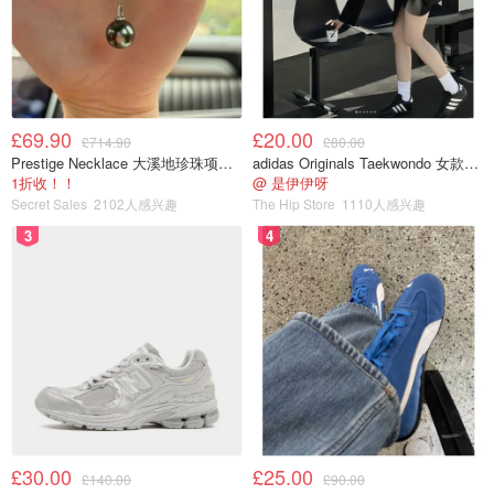
£69.90
£20.00
£714.90
£80.00
Prestige Necklace 大溪地珍珠项链 10-11mm
adidas Originals Taekwondo 女款黑色运动鞋
1折收！！
@ 是伊伊呀
Secret Sales
2102人感兴趣
The Hip Store
1110人感兴趣
3
4
£30.00
£25.00
£140.00
£90.00