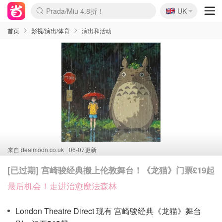
🇬🇧
Prada/Miu 4.8折！
UK
麦卢卡蜂蜜夏促！个位数！
啥？必胜客披萨5折！
首页
影视/演出/体育
演出和活动
来自
dealmoon.co.uk
06-07更新
[已过期] 宫崎骏经典搬上伦敦舞台！《龙猫》门票£19起
最后机会！走进治愈魔法森林
London Theatre Direct 现有 宫崎骏经典《龙猫》舞台