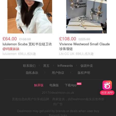
£64.00
£108.00
£108.00
£225.00
lululemon Scuba 宽松半拉链卫衣
Vivienne Westwood Small Claude
@鸡腿妹妹
珍珠项链
lululemon
696人感兴趣
LN-CC UK
696人感兴趣
联系我们
黑五
InRewards
饭团外卖
隐私条款
用户协议
版权声明
触屏版
电脑版
下载App
2017©dealmoon.co.uk
打开 APP
页面信息由用户分享或品牌、商家提供，由Dealmoon核实后发布折
扣广告
Dealmoon may get paid by brands or deals when user buy
through links