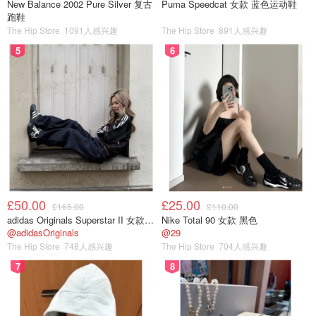
New Balance 2002 Pure Silver 复古
Puma Speedcat 女款 蓝色运动鞋
跑鞋
The Hip Store
1091人感兴趣
The Hip Store
891人感兴趣
5
6
£50.00
£25.00
£165.00
£110.00
adidas Originals Superstar II 女款串珠休闲鞋 黑色
Nike Total 90 女款 黑色
@adidasOriginals
@29
The Hip Store
748人感兴趣
The Hip Store
704人感兴趣
7
8