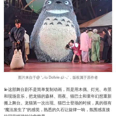
图片来自于@ ˚₊‧꒰ა Dollvie ໒꒱ ‧₊˚，版权属于原作者
💫这部舞台剧不是简单复制动画，而是用木偶、灯光、布景
和现场音乐，把龙猫的森林、雨夜、猫巴士和童年幻想重新
搬上舞台。龙猫第一次出现、猫巴士登场的时候，真的很有
“魔法发生了”的感觉，熟悉的久石让旋律一响，氛围感直接