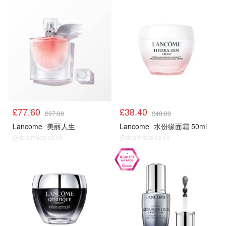
£77.60
£38.40
£97.00
£48.00
Lancome
美丽人生
Lancome
水份缘面霜 50ml
@dealmoon.co.uk
@dealmoon.co.uk