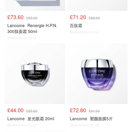
£73.60
£71.20
£92.00
£89.00
Lancome
Renergie H.P.N.
百肽霜
300肽面霜 50ml
@dealmoon.co.uk
@dealmoon.co.uk
£44.00
£72.80
£55.00
£91.00
Lancome
发光眼霜 20ml
Lancome
塑颜面膜5片
@dealmoon.co.uk
@dealmoon.co.uk