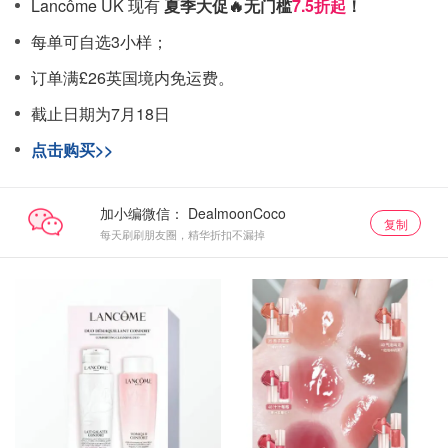
Lancôme UK 现有
夏季大促🔥无门槛
7.5折起
！
每单可自选3小样；
订单满£26英国境内免运费。
截止日期为7月18日
点击购买>>
加小编微信：
复制
每天刷刷朋友圈，精华折扣不漏掉