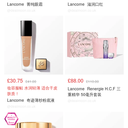
Lancome
菁纯眼霜
Lancome
滋润口红
@dealmoon.co.uk
@dealmoon.co.uk
£30.75
£88.00
£41.00
£110.00
妆容服帖 水润轻薄 适合干皮
Lancome
Renergie H.C.F 三
肤质！
重精华 50毫升套装
Lancome
奇迹薄纱粉底液
@dealmoon.co.uk
@dealmoon.co.uk