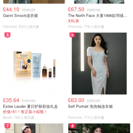
£44.10
£67.50
£245.00
£250.00
Ganni Smock连衣裙
The North Face 大童1996款羽绒夹克
XXL有
Flannels
833人感兴趣
Flannels
776人感兴趣
5
6
£35.64
£63.00
£151.00
£350.00
Estee Lauder 夏日护肤彩妆礼盒
Self Portrait 泡泡袖连衣裙
价值151！有正装小棕瓶！
Boots
769人感兴趣
Flannels
710人感兴趣
7
8