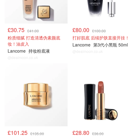
£30.75
£80.00
£41.00
£100.00
粉质细腻 打造清透伪素颜底
打好肌底 后续护肤直接开挂！
妆！油皮入
Lancome
第3代小黑瓶 50ml
Lancome
持妆粉底液
@dealmoon.co.uk
@dealmoon.co.uk
£101.25
£28.80
£135.00
£36.00