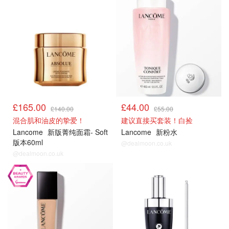
£165.00
£44.00
£140.00
£55.00
混合肌和油皮的挚爱！
建议直接买套装！白捡
Lancome
新版菁纯面霜- Soft
Lancome
新粉水
版本60ml
@dealmoon.co.uk
@dealmoon.co.uk