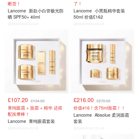
断货！
了！
Lancome
新款小白管极光防
Lancome
小黑瓶精华套装
晒 SPF50+ 40ml
50ml 价值£162
@dealmoon.co.uk
@dealmoon.co.uk
£107.20
£216.00
£134.00
£270.00
菁纯眼霜 + 面霜 + 精华 还搭
价值416！含75ml面霜！！
配按摩棒！
Lancome
Absolue 柔润面霜
Lancome
菁纯眼霜套装
套装
@dealmoon.co.uk
@dealmoon.co.uk