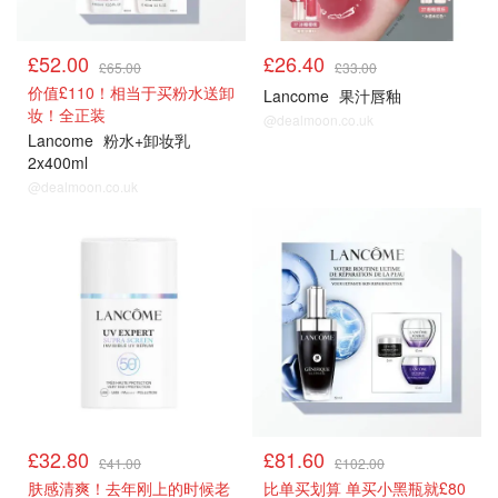
£52.00
£26.40
£65.00
£33.00
价值£110！相当于买粉水送卸
Lancome
果汁唇釉
妆！全正装
@dealmoon.co.uk
Lancome
粉水+卸妆乳
2x400ml
@dealmoon.co.uk
£32.80
£81.60
£41.00
£102.00
肤感清爽！去年刚上的时候老
比单买划算 单买小黑瓶就£80