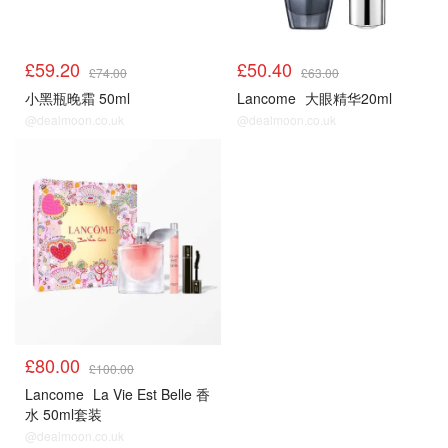
£59.20
£50.40
£74.00
£63.00
小黑瓶晚霜 50ml
Lancome
大眼精华20ml
@dealmoon.co.uk
@dealmoon.co.uk
£80.00
£100.00
Lancome
La Vie Est Belle 香
水 50ml套装
@dealmoon.co.uk