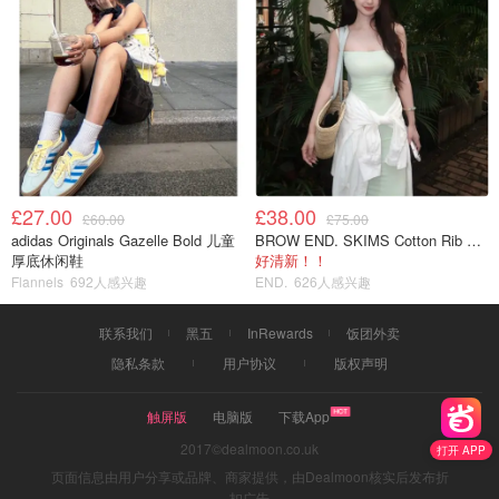
£27.00
£38.00
£60.00
£75.00
adidas Originals Gazelle Bold 儿童
BROW END. SKIMS Cotton Rib 长款背心连衣裙 薄荷绿
厚底休闲鞋
好清新！！
Flannels
692人感兴趣
END.
626人感兴趣
联系我们
黑五
InRewards
饭团外卖
隐私条款
用户协议
版权声明
触屏版
电脑版
下载App
2017©dealmoon.co.uk
打开 APP
页面信息由用户分享或品牌、商家提供，由Dealmoon核实后发布折
扣广告