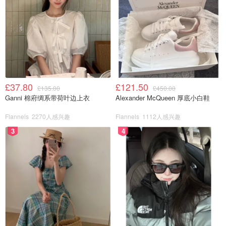
£37.80
£121.50
£135.00
£450.00
Ganni 棉府绸系带荷叶边上衣
Alexander McQueen 厚底小白鞋
Flannels
2270人感兴趣
Flannels
1112人感兴趣
3
4