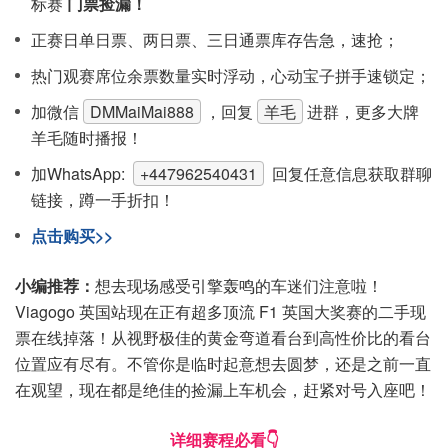
标赛
门票捡漏！
正赛日单日票、两日票、三日通票库存告急，速抢；
热门观赛席位余票数量实时浮动，心动宝子拼手速锁定；
加微信
DMMaiMai888
，回复
羊毛
进群，更多大牌
羊毛随时播报！
加WhatsApp:
+447962540431
回复任意信息获取群聊
链接，蹲一手折扣！
点击购买>>
小编推荐：
想去现场感受引擎轰鸣的车迷们注意啦！
Viagogo 英国站现在正有超多顶流 F1 英国大奖赛的二手现
票在线掉落！从视野极佳的黄金弯道看台到高性价比的看台
位置应有尽有。不管你是临时起意想去圆梦，还是之前一直
在观望，现在都是绝佳的捡漏上车机会，赶紧对号入座吧！
详细赛程必看👇