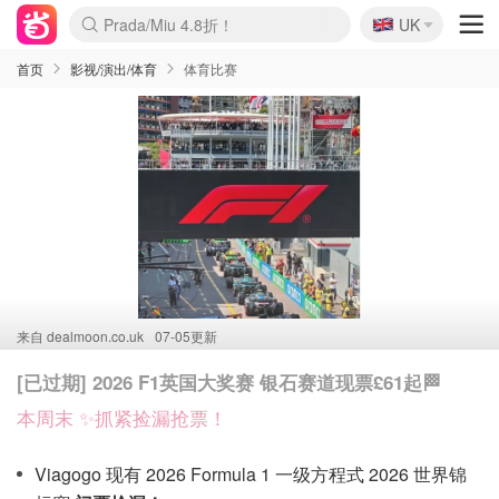
🇬🇧
Prada/Miu 4.8折！
UK
麦卢卡蜂蜜夏促！个位数！
啥？必胜客披萨5折！
首页
影视/演出/体育
体育比赛
来自
dealmoon.co.uk
07-05更新
[已过期] 2026 F1英国大奖赛 银石赛道现票£61起🏁
本周末 ✨抓紧捡漏抢票！
Viagogo 现有 2026 Formula 1 一级方程式 2026 世界锦