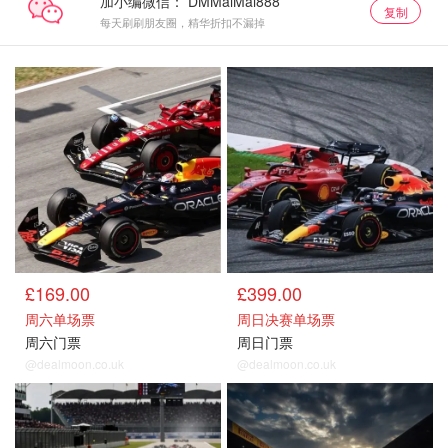
加小编微信：
复制
每天刷刷朋友圈，精华折扣不漏掉
£169.00
£399.00
周六单场票
周日决赛单场票
周六门票
周日门票
@dealmoon.co.uk
@dealmoon.co.uk