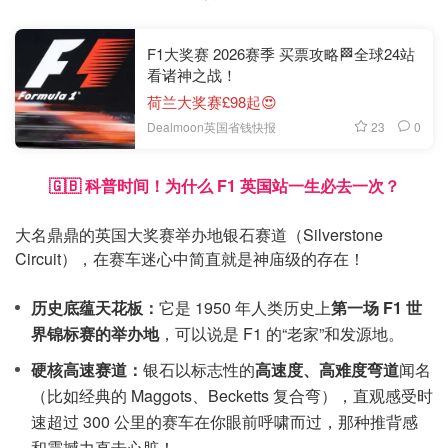
F1大奖赛 2026赛季 买票攻略🏁全球24站
看诸神之战！
荷兰大奖赛£98起😍
23
0
Dealmoon英国省钱快报
🇬🇧 科普时间！为什么 F1 英国站一生必去一次？
大名鼎鼎的英国大奖赛举办地银石赛道（Silverstone
Circuit），在赛车迷心中简直就是神庙级的存在！
历史底蕴天花板：
它是 1950 年人类历史上
第一场 F1 世
界锦标赛的举办地
，可以说是 F1 的“老家”和发源地。
硬核高速赛道：
银石以标志性的
高速度、高难度弯道
闻名
（比如经典的 Maggots、Becketts 复合弯），直观感受时
速超过 300 公里的赛车在你眼前呼啸而过，那种推背感
和震撼力直击心脏！