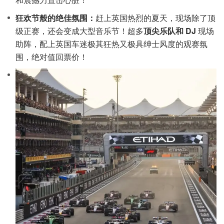
狂欢节般的绝佳氛围：
赶上英国热烈的夏天，现场除了顶
级正赛，还会变成大型音乐节！超多
顶尖乐队和 DJ
现场
助阵，配上英国车迷极其狂热又极具绅士风度的观赛氛
围，绝对值回票价！