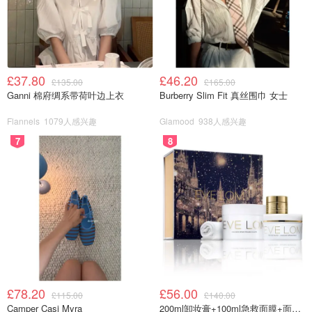
£37.80
£46.20
£135.00
£165.00
Ganni 棉府绸系带荷叶边上衣
Burberry Slim Fit 真丝围巾 女士
Flannels
1079人感兴趣
Glamood
938人感兴趣
7
8
£78.20
£56.00
£115.00
£140.00
Camper Casi Myra
200ml卸妆膏+100ml急救面膜+面霜+洁颜布