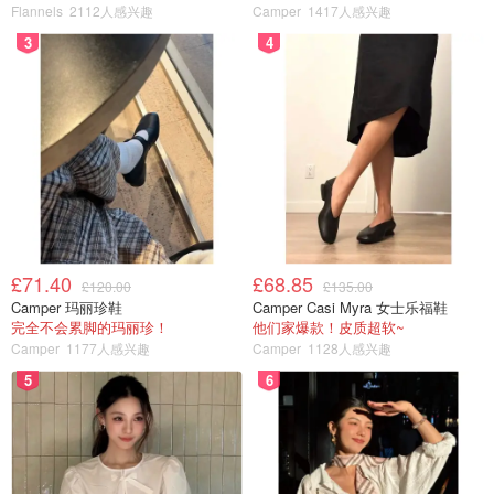
Flannels
2112人感兴趣
Camper
1417人感兴趣
3
4
£71.40
£68.85
£120.00
£135.00
Camper 玛丽珍鞋
Camper Casi Myra 女士乐福鞋
完全不会累脚的玛丽珍！
他们家爆款！皮质超软~
Camper
1177人感兴趣
Camper
1128人感兴趣
5
6