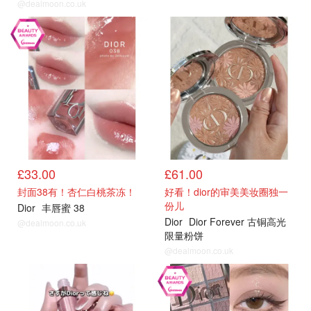
@dealmoon.co.uk
热卖
热卖
£33.00
£61.00
封面38有！杏仁白桃茶冻！
好看！dior的审美美妆圈独一
份儿
Dior
丰唇蜜 38
Dior
Dior Forever 古铜高光
@dealmoon.co.uk
限量粉饼
@dealmoon.co.uk
热卖
热卖