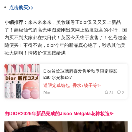
点击购买>>
小编推荐：
来来来来来，美妆届卷王dior又又又又上新品
了！超级仙气的高光棒图透刚出来网上热度就高的不行，国
内买不到大家都在找日代！英区今天终于发售了！色号超全
随便买！不得不说，dior今年的新品真心绝了，秒杀其他美
妆大牌啊！情绪价值直接给满！
Dior首款玻璃唇膏发售💖秋季限定眼影
£60 水光棒£37
送限定草编包+香水+镜子等✨
24
2
Dior
由DIOR2026年新品完成的Jisoo Metgala花神妆造✨