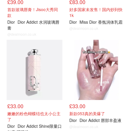
£39.00
£83.00
首款玻璃唇膏！Jisoo大秀同
好多国家未发售！国内炒到快
款
1k
Dior
Dior Addict 水润玻璃唇
Dior
Miss Dior 香氛润体乳霜
膏
@dealmoon.co.uk
@dealmoon.co.uk
夏季限定
夏季限定
£33.00
£33.00
嫩嫩的粉色蝴蝶结也太小公主
新款053真的美爆了
了
Dior
Dior Addict 唇部丰盈液
Dior
Dior Addict Shine限量口
@dealmoon.co.uk