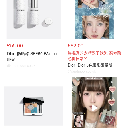
£55.00
£62.00
浮雕真的太精致了我哭 实际颜
Dior
防晒棒 SPF50 PA++++
色挺日常的
哑光
Dior
Dior 5色眼影限量版
@dealmoon.co.uk
@dealmoon.co.uk
热卖
热卖