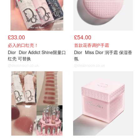
£33.00
£54.00
必入的口红壳！
首款花香调护手霜
Dior
Dior Addict Shine限量口
Dior
Miss Dior 润手霜 保湿香
红壳 可替换
氛
@dealmoon.co.uk
@dealmoon.co.uk
夏季限定
夏季限定