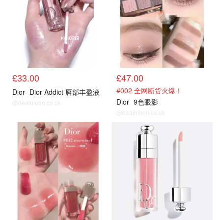
£33.00
£47.00
#002 全网断货火爆！
Dior
Dior Addict 唇部丰盈液
Dior
9色眼影
@dealmoon.co.uk
@dealmoon.co.uk
热卖
热卖