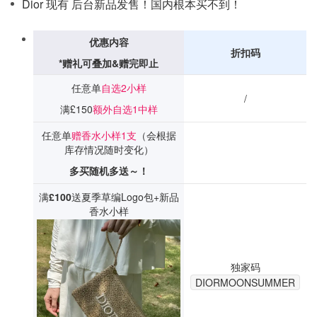
Dior 现有 后台新品发售！国内根本买不到！
优惠内容
折扣码
*赠礼可叠加&赠完即止
任意单
自选2小样
/
满£150
额外自选1中样
任意单
赠香水小样1支
（会根据
库存情况随时变化）
多买随机多送～！
满
£100
送夏季草编Logo包+新品
香水小样
独家码
DIORMOONSUMMER