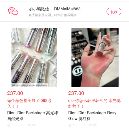
加小编微信：
复制
每天刷刷朋友圈，精华折扣不漏掉
后台新品
后台新品
£37.00
£37.00
每个颜色都美鼠了 098必
dior你怎么韩里韩气的 水光腮
入！！
红秒了！
Dior
Dior Backstage 高光棒
Dior
Dior Backstage Rosy
自然光泽
Glow 腮红棒
@dealmoon.co.uk
@dealmoon.co.uk