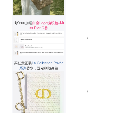
满£200加送
白金Logo编织包+Mi
ss Dior Q香
/
买任意正装
La Collection Privée
系列
香水，送定制随身镜
/