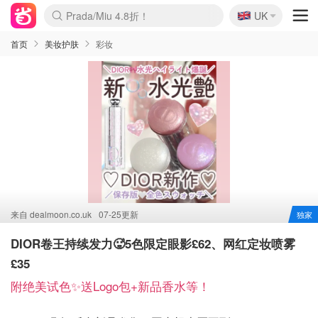
🇬🇧
啥？必胜客披萨5折！
UK
麦卢卡蜂蜜夏促！个位数！
Prada/Miu 4.8折！
首页
美妆护肤
彩妆
来自
dealmoon.co.uk
07-25更新
独家
DIOR卷王持续发力🥵5色限定眼影£62、网红定妆喷雾
£35
附绝美试色✨送Logo包+新品香水等！