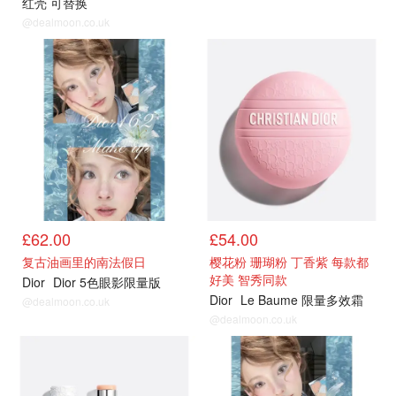
红壳 可替换
@dealmoon.co.uk
夏季限定
夏季限定
£62.00
£54.00
复古油画里的南法假日
樱花粉 珊瑚粉 丁香紫 每款都
好美 智秀同款
Dior
Dior 5色眼影限量版
Dior
Le Baume 限量多效霜
@dealmoon.co.uk
@dealmoon.co.uk
夏季限定
热卖