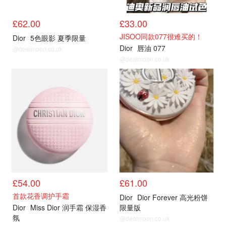
£62.00
£33.00
JISOO同款077很难买的！
Dior
5色眼影 夏季限量
Dior
唇油 077
@dealmoon.co.uk
@dealmoon.co.uk
热卖
热卖
£54.00
£61.00
首款花香调护手霜
Dior
Dior Forever 高光粉饼
Dior
Miss Dior 润手霜 保湿香
限量版
氛
@dealmoon.co.uk