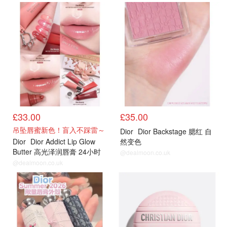
后台新品
后台新品
£33.00
£35.00
吊坠唇蜜新色！盲入不踩雷～
Dior
Dior Backstage 腮红 自
Dior
Dior Addict Lip Glow
然变色
Butter 高光泽润唇膏 24小时
@dealmoon.co.uk
补水
@dealmoon.co.uk
夏季限定
夏季限定