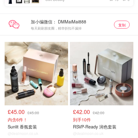
加小编微信：
复制
每天刷刷朋友圈，精华折扣不漏掉
£45.00
£42.00
£45.00
£42.00
内含6件！
到手10件
Sunlit 香氛套装
RSVP-Ready 润色套装
@dealmoon.co.uk
@dealmoon.co.uk