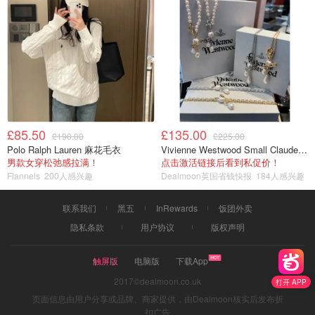
£85.50
£135.00
£190.00
£225.00
Polo Ralph Lauren 麻花毛衣
Vivienne Westwood Small Claude 珍珠项链
男款女穿松弛感拉满！
点击激活链接后看到私促价！
Flannels
200人感兴趣
Dealmoon英国省钱快报
184人感兴趣
联系我们
黑五
InRewards
饭团外卖
隐私条款
用户协议
版权声明
触屏版
电脑版
下载App
2017©dealmoon.co.uk
打开 APP
页面信息由用户分享或品牌、商家提供，由Dealmoon核实后发布折
扣广告