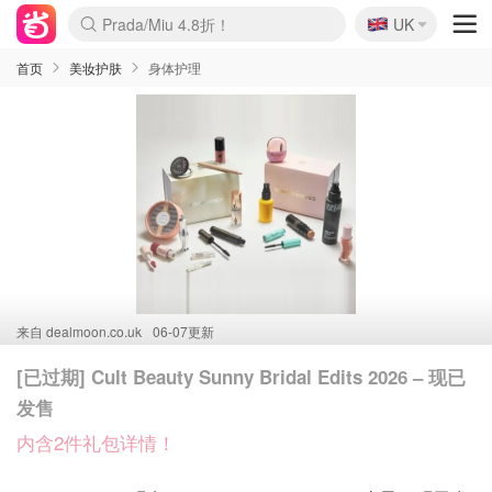
🇬🇧
Prada/Miu 4.8折！
UK
麦卢卡蜂蜜夏促！个位数！
啥？必胜客披萨5折！
首页
美妆护肤
身体护理
来自
dealmoon.co.uk
06-07更新
[已过期] Cult Beauty Sunny Bridal Edits 2026 – 现已
发售
内含2件礼包详情！