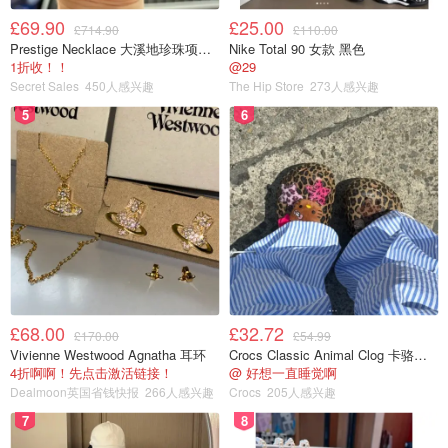
£69.90
£25.00
£714.90
£110.00
Prestige Necklace 大溪地珍珠项链 10-11mm
Nike Total 90 女款 黑色
1折收！！
@29
Secret Sales
450人感兴趣
The Hip Store
273人感兴趣
5
6
£68.00
£32.72
£170.00
£54.99
Vivienne Westwood Agnatha 耳环
Crocs Classic Animal Clog 卡骆驰动物印花洞洞鞋
4折啊啊！先点击激活链接！
@ 好想一直睡觉啊
Dealmoon英国省钱快报
266人感兴趣
Crocs
205人感兴趣
7
8