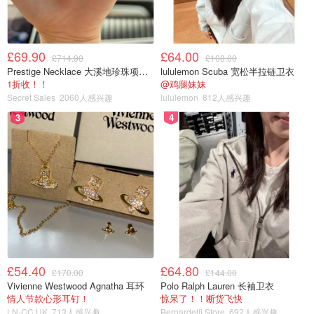
£69.90
£64.00
£714.90
£108.00
Prestige Necklace 大溪地珍珠项链 10-11mm
lululemon Scuba 宽松半拉链卫衣
1折收！！
@鸡腿妹妹
Secret Sales
2060人感兴趣
lululemon
812人感兴趣
3
4
£54.40
£64.80
£170.00
£144.00
Vivienne Westwood Agnatha 耳环
Polo Ralph Lauren 长袖卫衣
情人节款心形耳钉！
惊呆了！！断货飞快
LN-CC UK
713人感兴趣
Bernardelli Store
692人感兴趣