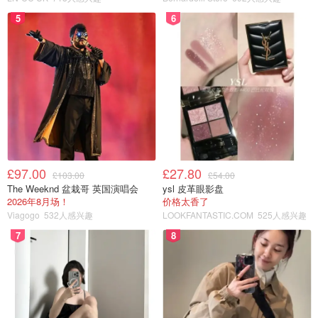
5
6
£97.00
£27.80
£103.00
£54.00
The Weeknd 盆栽哥 英国演唱会
ysl 皮革眼影盘
2026年8月场！
价格太香了
Viagogo
532人感兴趣
LOOKFANTASTIC.COM
525人感兴趣
7
8