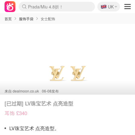
🇬🇧
Prada/Miu 4.8折！
UK
麦卢卡蜂蜜夏促！个位数！
啥？必胜客披萨5折！
首页
服饰手袋
女士配饰
来自
dealmoon.co.uk
06-08发布
[已过期] LV珠宝艺术 点亮造型
耳饰 £340
LV珠宝艺术 点亮造型。