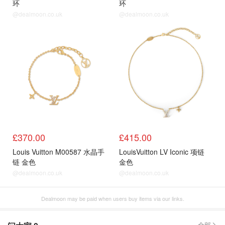
环
环
@dealmoon.co.uk
@dealmoon.co.uk
£370.00
£415.00
Louis Vuitton M00587 水晶手
LouisVuitton LV Iconic 项链
链 金色
金色
@dealmoon.co.uk
@dealmoon.co.uk
Dealmoon may be paid when users buy items via our links.
全部