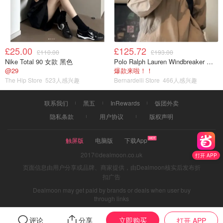
£25.00
£125.72
£110.00
£193.00
Nike Total 90 女款 黑色
Polo Ralph Lauren Windbreaker 夹克 薄款
@29
爆款来啦！！
The Hip Store
523人感兴趣
Bernardelli Store
466人感兴趣
联系我们
黑五
InRewards
饭团外卖
隐私条款
用户协议
版权声明
触屏版
电脑版
下载App
2017©dealmoon.co.uk
打开 APP
页面信息由用户分享或品牌、商家提供，由Dealmoon核实后发布折
扣广告
Dealmoon may get paid by brands or deals when user buy
through links
立即购买
评论
分享
打开 APP